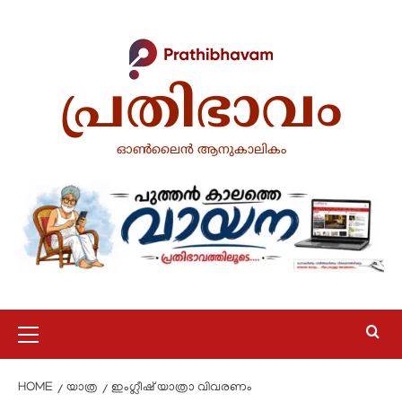
Skip
to
content
പ്രതിഭാവം
ഓൺലൈൻ ആനുകാലികം
Primary
Menu
HOME
യാത്ര
ഇംഗ്ലീഷ് യാത്രാ വിവരണം