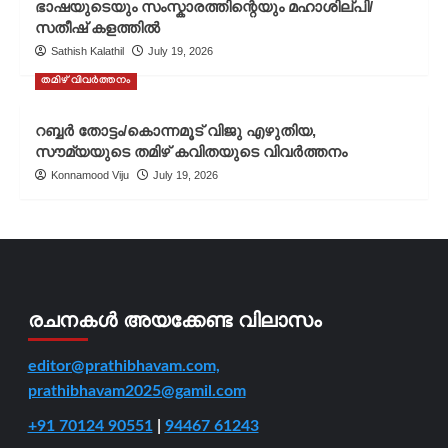
ഭാഷയുടെയും സംസ്കാരത്തിന്റെയും മഹാശില്പി/
സതീഷ് കളത്തിൽ
Sathish Kalathil
July 19, 2026
തമിഴ് വിവർത്തനം
റബ്ബർ തോട്ടം/കൊന്നമൂട് വിജു എഴുതിയ,
സൗമ്യയുടെ തമിഴ് കവിതയുടെ വിവർത്തനം
Konnamood Viju
July 19, 2026
രചനകൾ അയക്കേണ്ട വിലാസം
editor@prathibhavam.com,
prathibhavam2025@gamil.com
+91 70124 90551
|
94467 61243