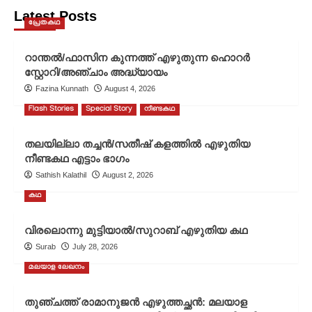
Benares
Latest Posts
പ്രേതകഥ
(Varanasi)/Following
the
Equator/English
റാന്തൽ/ഫാസിന കുന്നത്ത് എഴുതുന്ന ഹൊറർ
travelogue/Mark
സ്റ്റോറി/അഞ്ചാം അദ്ധ്യായം
Twain
Fazina Kunnath
August 4, 2026
Flash Stories
Special Story
നീണ്ടകഥ
തലയില്ലാ തച്ചൻ/സതീഷ് കളത്തിൽ എഴുതിയ
നീണ്ടകഥ എട്ടാം ഭാഗം
Sathish Kalathil
August 2, 2026
കഥ
വിരലൊന്നു മുട്ടിയാൽ/സുറാബ് എഴുതിയ കഥ
Surab
July 28, 2026
മലയാള ലേഖനം
തുഞ്ചത്ത് രാമാനുജൻ എഴുത്തച്ഛൻ: മലയാള