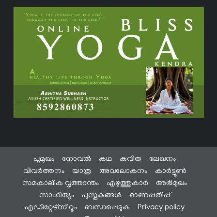
പൂമുഖം
നോവൽ
കഥ
കവിത
ലേഖനം
വിവർത്തനം
യാത്ര
അവലോകനം
കാർട്ടൂൺ
സമകാലിക വൃത്താന്തം
എഴുത്തുകാർ
അഭിമുഖം
സാഹിത്യം
പുസ്തകങ്ങൾ
ഓണപ്പതിപ്പ്
എഡിറ്റേഴ്സ് റൂം
ബന്ധപ്പെടുക
Privacy policy