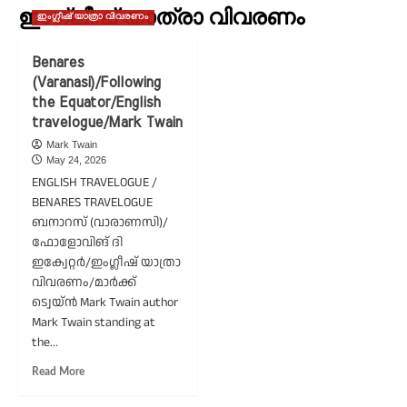
ഇംഗ്ലീഷ് യാത്രാ വിവരണം
ഇംഗ്ലീഷ് യാത്രാ വിവരണം
Benares
(Varanasi)/Following
the Equator/English
travelogue/Mark Twain
Mark Twain
May 24, 2026
ENGLISH TRAVELOGUE /
BENARES TRAVELOGUE
ബനാറസ് (വാരാണസി)/
ഫോളോവിങ് ദി
ഇക്വേറ്റർ/ഇംഗ്ലീഷ് യാത്രാ
വിവരണം/മാർക്ക്
ട്വെയ്ൻ Mark Twain author
Mark Twain standing at
the...
Read
Read More
more
about