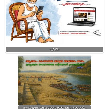
പൂമുഖം
ഇന്ത്യയുടെ അവസാനത്തെ പടിഞ്ഞാറൻ…