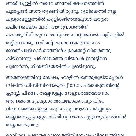
അതിനുള്ളിൽ തന്നെ അന്തരീക്ഷം മഞ്ഞിൻ
പുതപ്പണിയാൻ തുടങ്ങിയിരുന്നു. റൂമിലെത്തി നല്ല
ചൂടുവെള്ളത്തിൽ കുളികഴിഞ്ഞപ്പോൾ യാത്രാ
ക്ഷീണമെല്ലാം മാറി. അനുവാദത്തിന്
കാത്തുനില്ക്കുന്ന തണുത്ത കാറ്റ്, ജനൽപാളികളിൽ
തട്ടിനോക്കുന്നതിന്റെ ലക്ഷണമെന്നോണം
ജനൽപാളികൾ മഞ്ഞിൻ പുകയേറ്റ് വിയർത്തു
കിടക്കുന്നു. പരിസരത്തെ വീടുകൾ ഇരുട്ടിനെ
പുണർന്ന്, നിശബ്ദതയിൽ പൂണ്ടിരുന്നു.
അത്താഴത്തിനു ശേഷം, ഹാളിൽ ഒത്തുകൂടിയപ്പോൾ
സ്കിൻ ഡീസീസിനെകുറിച്ച് ഡോ. പത്മകുമാറിന്റെ
ക്ലാസ്സ്. പിന്നെ, അല്പസ്വല്പം നാട്ടുവർത്തമാനോം
അന്നത്തെ പ്രോഗ്രാം അവലോകനവും പിറ്റേ
ദിവസത്തെക്കുള്ള ഒരു ചെറു യാത്രാ ചർച്ചയും
തയ്യാറെടുപ്പുകളും. അതിനുശേഷം എല്ലാരും ഉറങ്ങാൻ
തയ്യാറെടുത്തു.
രാവിലെ, പ്രഭാതഭക്ഷണത്തിന് ശേഷം ഷില്ലോങ്ങിലെ