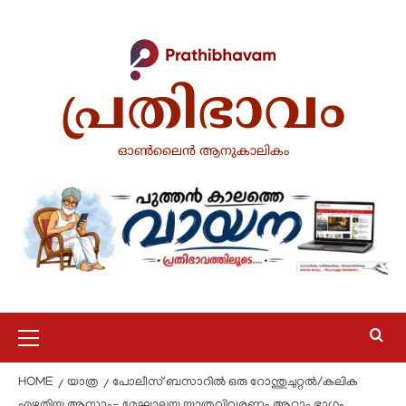
പ്രതിഭാവം
ഓൺലൈൻ ആനുകാലികം
HOME
യാത്ര
പോലീസ് ബസാറിൽ ഒരു റോന്തുചുറ്റൽ/കലിക
എഴുതിയ ആസാം- മേഘാലയ യാത്രവിവരണം ആറാം ഭാഗം