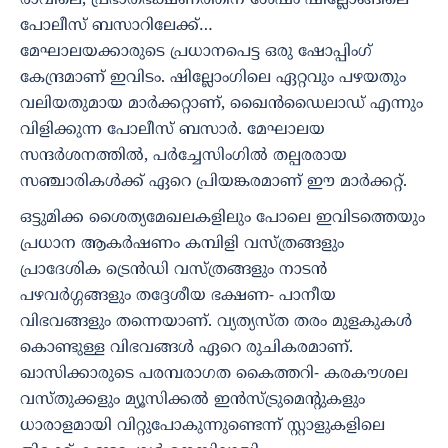
പോലീസ് ബസാറിലേക്ക്…
മേഘാലയക്കാരുടെ പ്രധാനപെട്ട ഒരു ഷോപ്പിംഗ്
കേന്ദ്രമാണ് ഇവിടം. ഷില്ലോംഗിലെ ഏറ്റവും പഴയതും
വലിയതുമായ മാർക്കറ്റാണ്, ഖൈൻഡൈലാഡ് എന്നും
വിളിക്കുന്ന പോലീസ് ബസാർ. മേഘാലയ
സന്ദർശനത്തിൽ, പർച്ചേസിംഗിൽ തല്പരരായ
സഞ്ചാരികൾക്ക് ഏറെ പ്രിയങ്കരമാണ് ഈ മാർക്കറ്റ്.
ഒട്ടുമിക്ക ശൈത്യമേഖലകളിലും പോലെ ഇവിടത്തെയും
പ്രധാന ആകർഷണം കമ്പിളി വസ്ത്രങ്ങളും
പ്രാദേശിക ട്രെൻഡി വസ്ത്രങ്ങളും നാടൻ
പഴവർഗ്ഗങ്ങളും തദ്ദേശീയ ഭക്ഷണ- പാനീയ
വിഭവങ്ങളും തന്നെയാണ്. വ്യത്യസ്ത തരം മുളകുകൾ
കൊണ്ടുള്ള വിഭവങ്ങൾ ഏറെ രുചികരമാണ്.
ഖാസിക്കാരുടെ പരമ്പരാഗത കൈത്തറി- കരകൗശല
വസ്തുക്കളും മ്യൂസിക്കൽ ഇൻസ്ട്രുമെൻ്റുകളും
ധാരാളമായി വിറ്റുപോകുന്നുണ്ടെന്ന് സ്റ്റാളുകളിലെ