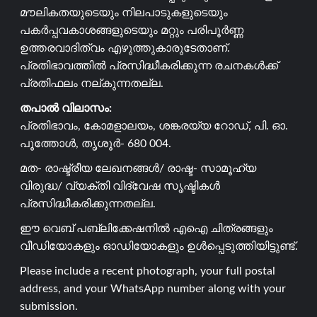
മൗലികതയുടെയും നിലപാടുകളുടെയും
പകർപ്പവകാശങ്ങളുടെയും മറ്റും പരിപൂർണ്ണ
ഉത്തരവാദിത്വം എഴുത്തുകാരുടേതാണ്.
പ്രതിഭാവത്തിൽ പ്രസിദ്ധീകരിക്കുന്ന രചനകൾക്ക്
പ്രതിഫലം നല്കുന്നതല്ല.
തപാൽ വിലാസം:
പ്രതിഭാവം, കോമളാലയം, ശങ്കരയ്യ റോഡ്, പി. ഓ.
പൂത്തോൾ, തൃശൂർ- 680 004.
മത- രാഷ്ട്രീയ ലേഖനങ്ങൾ/ രാഷ്ട- സാമൂഹ്യ
വിരുദ്ധ/ വ്യക്തി വിദ്വേഷ സൃഷ്ടികൾ
പ്രസിദ്ധീകരിക്കുന്നതല്ല.
ഈ വെബ് പബ്ലിക്കേഷനിൽ എഐ ചിത്രങ്ങളും
വീഡിയോകളും ഓഡിയോകളും ഉൾപ്പെടുത്തിയിട്ടുണ്ട്.
Please include a recent photograph, your full postal
address, and your WhatsApp number along with your
submission.