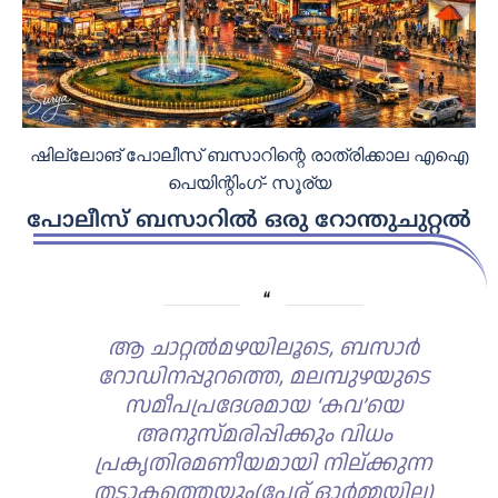
ഷില്ലോങ് പോലീസ് ബസാറിന്റെ രാത്രിക്കാല എഐ
പെയിന്റിംഗ്- സൂര്യ
പോലീസ് ബസാറിൽ ഒരു റോന്തുചുറ്റൽ
ആ ചാറ്റൽമഴയിലൂടെ, ബസാർ
റോഡിനപ്പുറത്തെ, മലമ്പുഴയുടെ
സമീപപ്രദേശമായ ‘കവ’യെ
അനുസ്മരിപ്പിക്കും വിധം
പ്രകൃതിരമണീയമായി നില്ക്കുന്ന
തടാകത്തെയും(പേര് ഓർമ്മയില്ല)