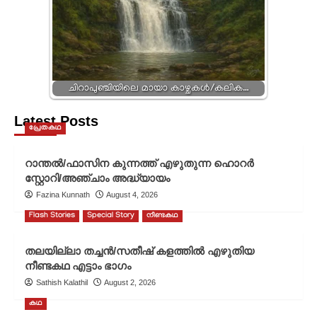
ചിറാപുഞ്ചിയിലെ മായാ കാഴ്ചകൾ/കലിക…
Latest Posts
പ്രേതകഥ
റാന്തൽ/ഫാസിന കുന്നത്ത് എഴുതുന്ന ഹൊറർ
സ്റ്റോറി/അഞ്ചാം അദ്ധ്യായം
Fazina Kunnath
August 4, 2026
Flash Stories
Special Story
നീണ്ടകഥ
തലയില്ലാ തച്ചൻ/സതീഷ് കളത്തിൽ എഴുതിയ
നീണ്ടകഥ എട്ടാം ഭാഗം
Sathish Kalathil
August 2, 2026
കഥ