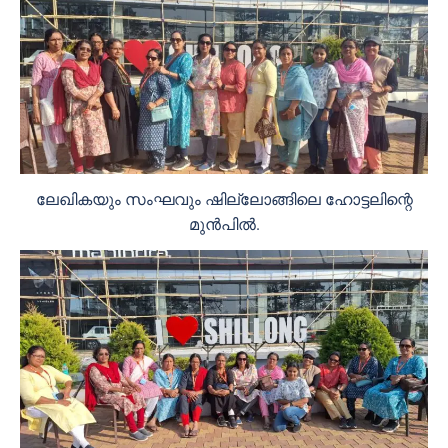
ലേഖികയും സംഘവും ഷില്ലോങ്ങിലെ ഹോട്ടലിന്റെ
മുൻപിൽ.