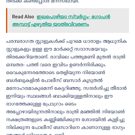
തിരക്ക് കണ്ടപ്പോൾ മനസിലായി.
Read Also
ഇലപൊഴിയാ സ്വർഗ്ഗം- ഗോപൻ
അമ്പാട്ട് എഴുതിയ യാത്രവിവരണം
പരമ്പരാഗത സ്റ്റാളുകൾക്ക് പുറമെ ധാരാളം ആധുനിക
സ്റ്റാളുകളും ഉള്ള ഈ മാർക്കറ്റ് സദാസമയവും
തിരക്കേറിയതാണ്. രാവിലെ പത്തുമണി മുതൽ രാത്രി
ഒമ്പതര- പത്ത് വരെ ഇവിടം ഉണർന്നിരിക്കും.
വൈകുന്നേരത്തോടെ തെളിയുന്ന നിയോൺ
ബൾബുകളിൽ പോലീസ് ബസാർ കൂടുതൽ
മനോഹരമാകുമെന്ന് കേട്ടറിഞ്ഞു. സന്ദർശിച്ചു തീരാൻ
ഇനിയും സ്ഥലങ്ങൾ ബാക്കിയുള്ളതിനാലും ഈ
ഭാഗത്തേക്കുള്ള പ്രോഗ്രാം ടൈം
അപ്പോഴായിരുന്നതിനാലും രാത്രി മഞ്ഞിൽ നിയോൺ
നക്ഷത്രങ്ങളുടെ കണ്ണിഞ്ചിക്കുന്ന ശോഭയിൽ കുളിച്ചു
നില്ക്കുന്ന പോലീസ് ബസാറിനെ കാണാനുള്ള ഭാഗ്യം