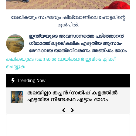
ലേഖികയും സംഘവും ഷില്ലോങ്ങിലെ ഹോട്ടലിന്റെ
മുൻപിൽ.
ഇന്ത്യയുടെ അവസാനത്തെ പടിഞ്ഞാറൻ
ഗ്രാമത്തിലൂടെ/കലിക എഴുതിയ ആസാം-
മേഘാലയ യാത്രവിവരണം അഞ്ചാം ഭാഗം
കലികയുടെ രചനകൾ വായിക്കാൻ ഇവിടെ ക്ലിക്ക്
ചെയ്യുക
Trending Now
തലയില്ലാ തച്ചൻ/സതീഷ് കളത്തിൽ
എഴുതിയ നീണ്ടകഥ എട്ടാം ഭാഗം