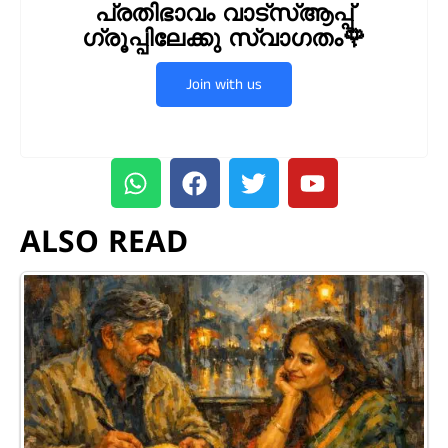
പ്രതിഭാവം വാട്സ്ആപ്പ്
ഗ്രൂപ്പിലേക്കു സ്വാഗതം🌹
Join with us
ALSO READ