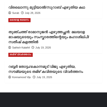
വിരലൊന്നു മുട്ടിയാൽ/സുറാബ് എഴുതിയ കഥ
Surab
July 28, 2026
മലയാള ലേഖനം
തുഞ്ചത്ത് രാമാനുജൻ എഴുത്തച്ഛൻ: മലയാള
ഭാഷയുടെയും സംസ്കാരത്തിന്റെയും മഹാശില്പി/
സതീഷ് കളത്തിൽ
Sathish Kalathil
July 19, 2026
തമിഴ് വിവർത്തനം
റബ്ബർ തോട്ടം/കൊന്നമൂട് വിജു എഴുതിയ,
സൗമ്യയുടെ തമിഴ് കവിതയുടെ വിവർത്തനം
Konnamood Viju
July 19, 2026