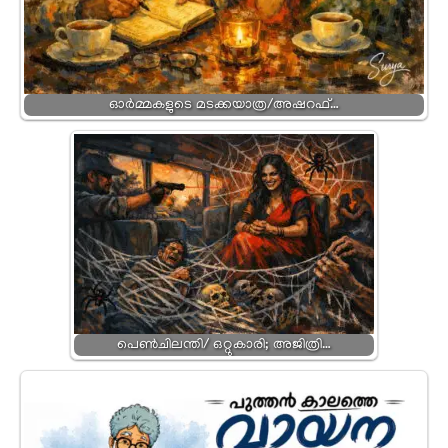
ഓർമ്മകളുടെ മടക്കയാത്ര/അഷറഫ്…
പെൺചിലന്തി/ ഒറ്റുകാരി; അജിത്രി…