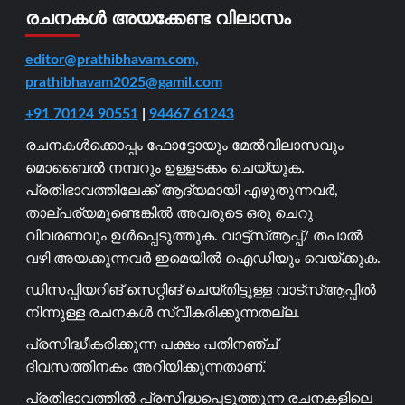
രചനകൾ അയക്കേണ്ട വിലാസം
editor@prathibhavam.com,
prathibhavam2025@gamil.com
+91 70124 90551
|
94467 61243
രചനകൾക്കൊപ്പം ഫോട്ടോയും മേൽവിലാസവും
മൊബൈൽ നമ്പറും ഉള്ളടക്കം ചെയ്യുക.
പ്രതിഭാവത്തിലേക്ക് ആദ്യമായി എഴുതുന്നവർ,
താല്പര്യമുണ്ടെങ്കിൽ അവരുടെ ഒരു ചെറു
വിവരണവും ഉൾപ്പെടുത്തുക. വാട്ട്സ്ആപ്പ്/ തപാൽ
വഴി അയക്കുന്നവർ ഇമെയിൽ ഐഡിയും വെയ്ക്കുക.
ഡിസപ്പിയറിങ് സെറ്റിങ് ചെയ്തിട്ടുള്ള വാട്സ്ആപ്പിൽ
നിന്നുള്ള രചനകൾ സ്വീകരിക്കുന്നതല്ല.
പ്രസിദ്ധീകരിക്കുന്ന പക്ഷം പതിനഞ്ച്
ദിവസത്തിനകം അറിയിക്കുന്നതാണ്.
പ്രതിഭാവത്തിൽ പ്രസിദ്ധപ്പെടുത്തുന്ന രചനകളിലെ