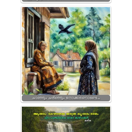
ചാഞ്ഞും ചരിഞ്ഞും നോക്കണൊണ്ടേ…