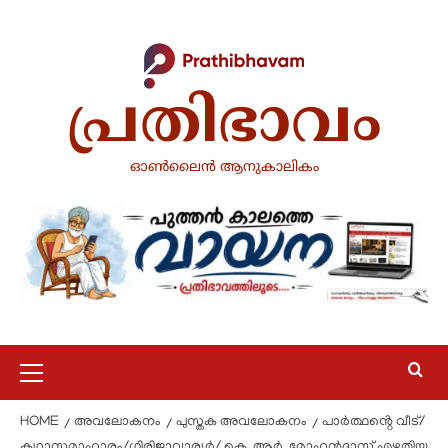
പ്രതിഭാവം
ഓൺലൈൻ ആനുകാലികം
HOME
അവലോകനം
പുസ്തക അവലോകനം
പാർത്ഥൻ്റെ വീട്/
കഥാസമാഹാരം/ഗിരിജാവാര്യർ/ കെ. ആർ. മോഹൻദാസ് എഴുതിയ