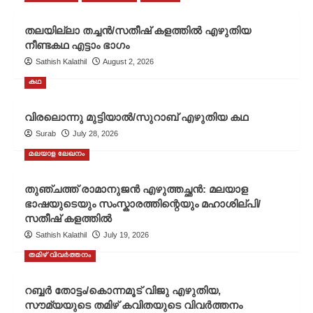
തലയില്ലാ തച്ചൻ/സതീഷ് കളത്തിൽ എഴുതിയ
നീണ്ടകഥ എട്ടാം ഭാഗം
Sathish Kalathil
August 2, 2026
കഥ
വിരലൊന്നു മുട്ടിയാൽ/സുറാബ് എഴുതിയ കഥ
Surab
July 28, 2026
മലയാള ലേഖനം
തുഞ്ചത്ത് രാമാനുജൻ എഴുത്തച്ഛൻ: മലയാള
ഭാഷയുടെയും സംസ്കാരത്തിന്റെയും മഹാശില്പി/
സതീഷ് കളത്തിൽ
Sathish Kalathil
July 19, 2026
തമിഴ് വിവർത്തനം
റബ്ബർ തോട്ടം/കൊന്നമൂട് വിജു എഴുതിയ,
സൗമ്യയുടെ തമിഴ് കവിതയുടെ വിവർത്തനം