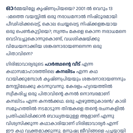
ഓ
ർമ്മയില്ലേ കൃഷ്ണപ്രിയയെ? 2001 ൽ വെറും 13
മത്തെ വയസ്സിൽ ഒരു നരാധമനാൽ നിഷ്ഠൂരമായി
-ാ
പീഢിപ്പിക്കപ്പെട്ട്, കൊല ചെയ്യപ്പെട്ട നിഷ്ക്കളങ്കയായ
ഒരു പെൺകുട്ടിയെ?; സ്വന്തം മകളെ കൊന്ന നരാധമനെ
വെടിവച്ചുകൊന്നുകൊണ്ട്, വധശിക്ഷയ്ക്കു
വിധേയനാക്കിയ ശങ്കരനാരായണനെന്ന ഒരു
പിതാവിനെ?
ഗിരിജാവാര്യരുടെ
പാർത്ഥൻ്റെ വീട്
എന്ന
കഥാസമാഹാരത്തിലെ
കനലിടം
എന്ന കഥ
വായിക്കുമ്പോൾ കൃഷ്ണപ്രിയയും ശങ്കരനാരായണനും
മനസ്സിലേക്കു കടന്നുവന്നു. കേരളം ഹ്യദയത്തിൽ
സ്വീകരിച്ച ഒരു പിതാവിൻ്റെ കനൽ നൊമ്പരമാണ്
കനലിടം എന്ന കനൽക്കഥ. ഒരു എഴുത്തുകാരൻ/ കാരി
സമൂഹത്തിൽ നടമാടുന്ന തിന്മകളെ തൻ്റെ രചനകളിൽ
പ്രതിഫലിപ്പിക്കാൻ ബാധ്യതയുള്ള ആളാണ് എന്നു
വിശ്വസിക്കുന്ന കഥാകാരിയാണ് ഗിരിജാവാര്യർ എന്ന്
ഈ കഥ വ്യക്തമാക്കുന്നു. മനുഷ്യ ജീവിങ്ങളെ പച്ചയായി