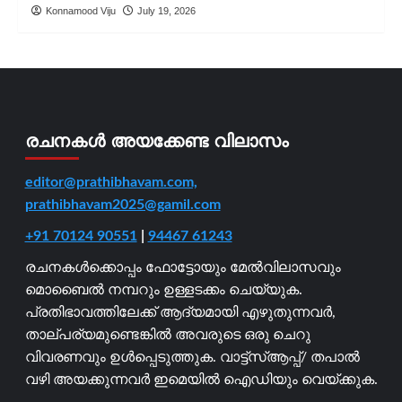
Konnamood Viju
July 19, 2026
രചനകൾ അയക്കേണ്ട വിലാസം
editor@prathibhavam.com,
prathibhavam2025@gamil.com
+91 70124 90551
|
94467 61243
രചനകൾക്കൊപ്പം ഫോട്ടോയും മേൽവിലാസവും
മൊബൈൽ നമ്പറും ഉള്ളടക്കം ചെയ്യുക.
പ്രതിഭാവത്തിലേക്ക് ആദ്യമായി എഴുതുന്നവർ,
താല്പര്യമുണ്ടെങ്കിൽ അവരുടെ ഒരു ചെറു
വിവരണവും ഉൾപ്പെടുത്തുക. വാട്ട്സ്ആപ്പ്/ തപാൽ
വഴി അയക്കുന്നവർ ഇമെയിൽ ഐഡിയും വെയ്ക്കുക.