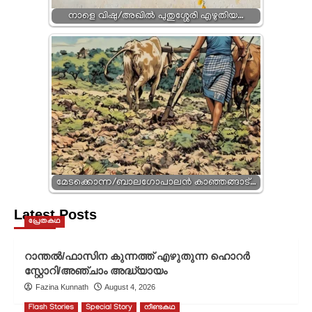
നാളെ വിഷു/അഖിൽ പുതുശ്ശേരി എഴുതിയ…
മേടക്കൊന്ന/ബാലഗോപാലൻ കാഞ്ഞങ്ങാട്…
Latest Posts
പ്രേതകഥ
റാന്തൽ/ഫാസിന കുന്നത്ത് എഴുതുന്ന ഹൊറർ
സ്റ്റോറി/അഞ്ചാം അദ്ധ്യായം
Fazina Kunnath
August 4, 2026
Flash Stories
Special Story
നീണ്ടകഥ