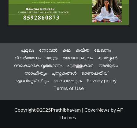
പൂമുഖം
നോവൽ
കഥ
കവിത
ലേഖനം
വിവർത്തനം
യാത്ര
അവലോകനം
കാർട്ടൂൺ
സമകാലിക വൃത്താന്തം
എഴുത്തുകാർ
അഭിമുഖം
സാഹിത്യം
പുസ്തകങ്ങൾ
ഓണപ്പതിപ്പ്
എഡിറ്റേഴ്സ് റൂം
ബന്ധപ്പെടുക
Privacy policy
Terms of Use
Copyright©2025Prathibhavam
|
CoverNews
by AF
themes.