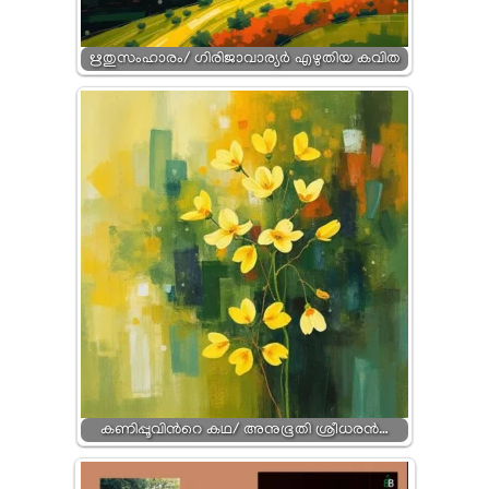
ഋതുസംഹാരം/ ഗിരിജാവാര്യർ എഴുതിയ കവിത
കണിപ്പൂവിൻറെ കഥ/ അനുഭൂതി ശ്രീധരൻ…