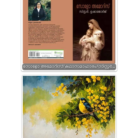
സോളോ അമോറിസ്/കഥാസമാഹാരം/സിസ്റ്റർ…