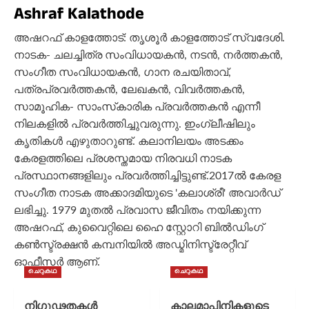
Ashraf Kalathode
അഷറഫ് കാളത്തോട്: തൃശൂര്‍ കാളത്തോട് സ്വദേശി.
നാടക- ചലച്ചിത്ര സംവിധായകന്‍, നടന്‍, നര്‍ത്തകന്‍,
സംഗീത സംവിധായകന്‍, ഗാന രചയിതാവ്,
പത്രപ്രവര്‍ത്തകന്‍, ലേഖകൻ, വിവര്‍ത്തകൻ,
സാമൂഹിക- സാംസ്‌കാരിക പ്രവര്‍ത്തകന്‍ എന്നീ
നിലകളില്‍ പ്രവർത്തിച്ചുവരുന്നു. ഇംഗ്ലീഷിലും
കൃതികൾ എഴുതാറുണ്ട്. കലാനിലയം അടക്കം
കേരളത്തിലെ പ്രശസ്തമായ നിരവധി നാടക
പ്രസ്ഥാനങ്ങളിലും പ്രവര്‍ത്തിച്ചിട്ടുണ്ട്.2017ല്‍ കേരള
സംഗീത നാടക അക്കാദമിയുടെ 'കലാശ്രീ' അവാര്‍ഡ്
ലഭിച്ചു. 1979 മുതല്‍ പ്രവാസ ജീവിതം നയിക്കുന്ന
അഷറഫ്, കുവൈറ്റിലെ ഹൈ സ്റ്റോറി ബില്‍ഡിംഗ്
കണ്‍സ്ട്രക്ഷന്‍ കമ്പനിയില്‍ അഡ്മിനിസ്ട്രേറ്റീവ്
ഓഫീസര്‍ ആണ്.
ചെറുകഥ
ചെറുകഥ
നിഗൂഢതകൾ
കാലമാപിനികളുടെ