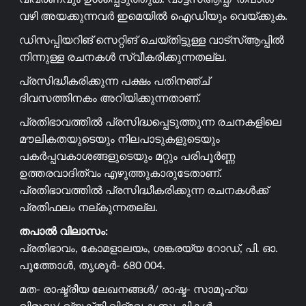
വഴി അയക്കുന്നവർ ഇമെയിൽ ഐഡിയും വെയ്ക്കുക.
ഡിസപ്പിയറിങ് സെറ്റിങ് ചെയ്തിട്ടുള്ള വാട്സ്ആപ്പിൽ
നിന്നുള്ള രചനകൾ സ്വീകരിക്കുന്നതല്ല.
പ്രസിദ്ധീകരിക്കുന്ന പക്ഷം പതിനഞ്ച്
ദിവസത്തിനകം അറിയിക്കുന്നതാണ്.
പ്രതിഭാവത്തിൽ പ്രസിദ്ധപ്പെടുത്തുന്ന രചനകളിലെ
മൗലികതയുടെയും നിലപാടുകളുടെയും
പകർപ്പവകാശങ്ങളുടെയും മറ്റും പരിപൂർണ്ണ
ഉത്തരവാദിത്വം എഴുത്തുകാരുടേതാണ്.
പ്രതിഭാവത്തിൽ പ്രസിദ്ധീകരിക്കുന്ന രചനകൾക്ക്
പ്രതിഫലം നല്കുന്നതല്ല.
തപാൽ വിലാസം:
പ്രതിഭാവം, കോമളാലയം, ശങ്കരയ്യ റോഡ്, പി. ഓ.
പൂത്തോൾ, തൃശൂർ- 680 004.
മത- രാഷ്ട്രീയ ലേഖനങ്ങൾ/ രാഷ്ട- സാമൂഹ്യ