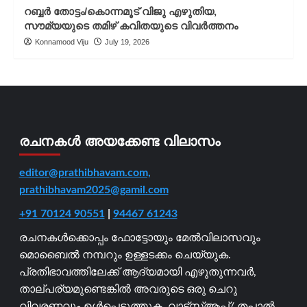
റബ്ബർ തോട്ടം/കൊന്നമൂട് വിജു എഴുതിയ,
സൗമ്യയുടെ തമിഴ് കവിതയുടെ വിവർത്തനം
Konnamood Viju
July 19, 2026
രചനകൾ അയക്കേണ്ട വിലാസം
editor@prathibhavam.com,
prathibhavam2025@gamil.com
+91 70124 90551
|
94467 61243
രചനകൾക്കൊപ്പം ഫോട്ടോയും മേൽവിലാസവും
മൊബൈൽ നമ്പറും ഉള്ളടക്കം ചെയ്യുക.
പ്രതിഭാവത്തിലേക്ക് ആദ്യമായി എഴുതുന്നവർ,
താല്പര്യമുണ്ടെങ്കിൽ അവരുടെ ഒരു ചെറു
വിവരണവും ഉൾപ്പെടുത്തുക. വാട്ട്സ്ആപ്പ്/ തപാൽ