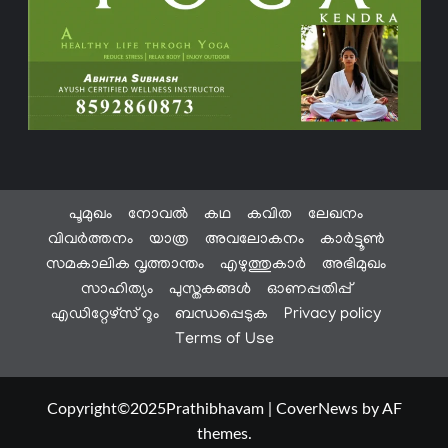
പൂമുഖം
നോവൽ
കഥ
കവിത
ലേഖനം
വിവർത്തനം
യാത്ര
അവലോകനം
കാർട്ടൂൺ
സമകാലിക വൃത്താന്തം
എഴുത്തുകാർ
അഭിമുഖം
സാഹിത്യം
പുസ്തകങ്ങൾ
ഓണപ്പതിപ്പ്
എഡിറ്റേഴ്സ് റൂം
ബന്ധപ്പെടുക
Privacy policy
Terms of Use
Copyright©2025Prathibhavam
|
CoverNews
by AF
themes.