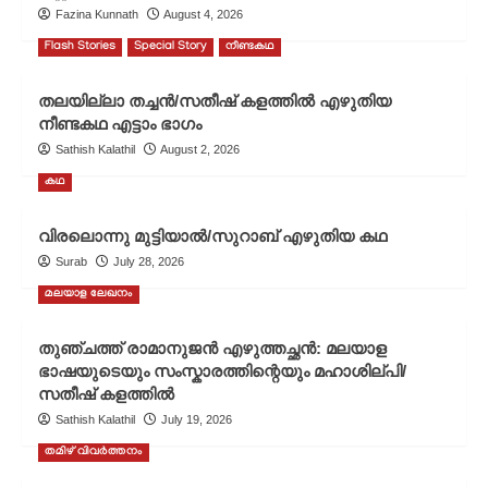
Fazina Kunnath
August 4, 2026
ചെറുകഥ
Flash Stories
Special Story
നീണ്ടകഥ
തലയില്ലാ തച്ചൻ/സതീഷ് കളത്തിൽ എഴുതിയ
നീണ്ടകഥ എട്ടാം ഭാഗം
Sathish Kalathil
August 2, 2026
കഥ
വിരലൊന്നു മുട്ടിയാൽ/സുറാബ് എഴുതിയ കഥ
Surab
July 28, 2026
മലയാള ലേഖനം
തുഞ്ചത്ത് രാമാനുജൻ എഴുത്തച്ഛൻ: മലയാള
ഭാഷയുടെയും സംസ്കാരത്തിന്റെയും മഹാശില്പി/
സതീഷ് കളത്തിൽ
Sathish Kalathil
July 19, 2026
തമിഴ് വിവർത്തനം