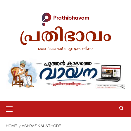
Skip
to
content
പ്രതിഭാവം
ഓൺലൈൻ ആനുകാലികം
Primary
Menu
HOME
ASHRAF KALATHODE