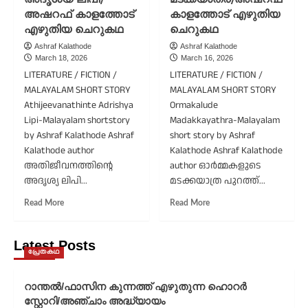
ജ്യാമിതീയ
അഷ്റഫ്
അഷറഫ് കാളത്തോട്
കാളത്തോട് എഴുതിയ
രൂപങ്ങൾ/
കാളത്തോട്
അഷ്റഫ്
എഴുതിയ
എഴുതിയ ചെറുകഥ
ചെറുകഥ
കാളത്തോട്
ചെറുകഥ
Ashraf Kalathode
Ashraf Kalathode
എഴുതിയ
March 18, 2026
March 16, 2026
ചെറുകഥ
LITERATURE / FICTION /
LITERATURE / FICTION /
MALAYALAM SHORT STORY
MALAYALAM SHORT STORY
Athijeevanathinte Adrishya
Ormakalude
Lipi-Malayalam shortstory
Madakkayathra-Malayalam
by Ashraf Kalathode Ashraf
short story by Ashraf
Kalathode author
Kalathode Ashraf Kalathode
അതിജീവനത്തിന്റെ
author ഓർമ്മകളുടെ
അദൃശ്യ ലിപി...
മടക്കയാത്ര പുറത്ത്...
Read
Read
Read More
Read More
more
more
about
about
അതിജീവനത്തിന്റെ
ഓർമ്മകളുടെ
Latest Posts
പ്രേതകഥ
അദൃശ്യ
മടക്കയാത്ര/
ലിപി/
അഷറഫ്
അഷറഫ്
കാളത്തോട്
റാന്തൽ/ഫാസിന കുന്നത്ത് എഴുതുന്ന ഹൊറർ
കാളത്തോട്
എഴുതിയ
സ്റ്റോറി/അഞ്ചാം അദ്ധ്യായം
എഴുതിയ
ചെറുകഥ