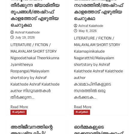
തീർക്കുന്ന ജ്യാമിതീയ
നഗരത്തിൽ/അഷ്റഫ്
രൂപങ്ങൾ/അഷ്റഫ്
കാളത്തോട് എഴുതിയ
കാളത്തോട് എഴുതിയ
ചെറുകഥ
ചെറുകഥ
Ashraf Kalathode
May 8, 2026
Ashraf Kalathode
LITERATURE / FICTION /
July 19, 2026
LITERATURE / FICTION /
MALAYALAM SHORT STORY
MALAYALAM SHORT STORY
Kalamapinikalude
Nigoodathakal Theerkkunna
Nagaratthil/Malayalam
Jyamitheeya
shortstory by Ashraf
Roopangal/Malayalam
Kalathode Ashraf Kalathode
shortstory by Ashraf
author
Kalathode Ashraf Kalathode
കാലമാപിനികളുടെ
author നിഗൂഢതകൾ
നഗരത്തിൽ ഒരു
തീർക്കുന്ന...
കർക്കടക...
Read
Read
Read More
Read More
more
more
ചെറുകഥ
ചെറുകഥ
about
about
നിഗൂഢതകൾ
കാലമാപിനികളുടെ
അതിജീവനത്തിന്റെ
ഓർമ്മകളുടെ
തീർക്കുന്ന
നഗരത്തിൽ/
അദൃശ്യ ലിപി/
മടക്കയാത്ര/അഷറഫ്