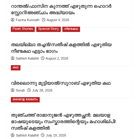
കൊന്നമൂട്
റാന്തൽ/ഫാസിന കുന്നത്ത് എഴുതുന്ന ഹൊറർ
വിജു
സ്റ്റോറി/അഞ്ചാം അദ്ധ്യായം
എഴുതിയ
Fazina Kunnath
August 4, 2026
കവിത/
പ്രതിഭാവം
Flash Stories
Special Story
നീണ്ടകഥ
പ്രഥമ
ഓണപ്പതിപ്പ്-2025
തലയില്ലാ തച്ചൻ/സതീഷ് കളത്തിൽ എഴുതിയ
നീണ്ടകഥ എട്ടാം ഭാഗം
Sathish Kalathil
August 2, 2026
കഥ
വിരലൊന്നു മുട്ടിയാൽ/സുറാബ് എഴുതിയ കഥ
Surab
July 28, 2026
മലയാള ലേഖനം
തുഞ്ചത്ത് രാമാനുജൻ എഴുത്തച്ഛൻ: മലയാള
ഭാഷയുടെയും സംസ്കാരത്തിന്റെയും മഹാശില്പി/
സതീഷ് കളത്തിൽ
Sathish Kalathil
July 19, 2026