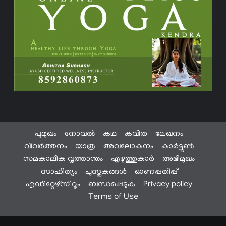
പൂമുഖം
നോവൽ
കഥ
കവിത
ലേഖനം
വിവർത്തനം
യാത്ര
അവലോകനം
കാർട്ടൂൺ
സമകാലിക വൃത്താന്തം
എഴുത്തുകാർ
അഭിമുഖം
സാഹിത്യം
പുസ്തകങ്ങൾ
ഓണപ്പതിപ്പ്
എഡിറ്റേഴ്സ് റൂം
ബന്ധപ്പെടുക
Privacy policy
Terms of Use