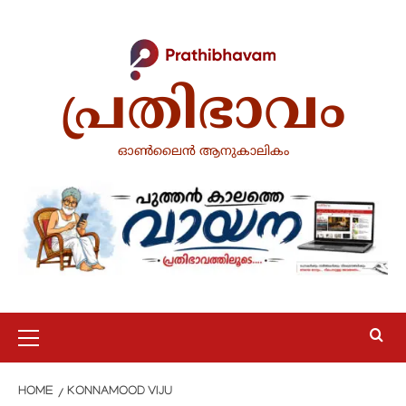
Skip
to
content
പ്രതിഭാവം
ഓൺലൈൻ ആനുകാലികം
Primary
Menu
HOME
KONNAMOOD VIJU