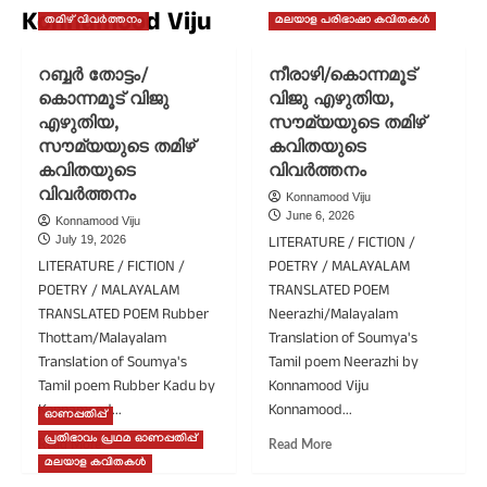
Konnamood Viju
തമിഴ് വിവർത്തനം
മലയാള പരിഭാഷാ കവിതകൾ
റബ്ബർ തോട്ടം/
നീരാഴി/കൊന്നമൂട്
കൊന്നമൂട് വിജു
വിജു എഴുതിയ,
എഴുതിയ,
സൗമ്യയുടെ തമിഴ്
സൗമ്യയുടെ തമിഴ്
കവിതയുടെ
കവിതയുടെ
വിവർത്തനം
വിവർത്തനം
Konnamood Viju
June 6, 2026
Konnamood Viju
LITERATURE / FICTION /
July 19, 2026
LITERATURE / FICTION /
POETRY / MALAYALAM
POETRY / MALAYALAM
TRANSLATED POEM
TRANSLATED POEM Rubber
Neerazhi/Malayalam
Thottam/Malayalam
Translation of Soumya's
Translation of Soumya's
Tamil poem Neerazhi by
Tamil poem Rubber Kadu by
Konnamood Viju
Konnamood...
Konnamood...
ഓണപ്പതിപ്പ്
പ്രതിഭാവം പ്രഥമ ഓണപ്പതിപ്പ്
Read
Read
Read More
Read More
more
more
മലയാള കവിതകൾ
about
about