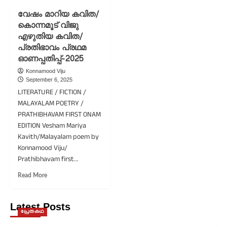
റബ്ബർ
നീരാഴി/
വേഷം മാറിയ കവിത/
തോട്ടം/
കൊന്നമൂട്
കൊന്നമൂട് വിജു
കൊന്നമൂട്
വിജു
എഴുതിയ കവിത/
വിജു
എഴുതിയ,
എഴുതിയ,
സൗമ്യയുടെ
പ്രതിഭാവം പ്രഥമ
സൗമ്യയുടെ
തമിഴ്
ഓണപ്പതിപ്പ്-2025
തമിഴ്
കവിതയുടെ
Konnamood Viju
കവിതയുടെ
വിവർത്തനം
September 6, 2025
വിവർത്തനം
LITERATURE / FICTION /
MALAYALAM POETRY /
PRATHIBHAVAM FIRST ONAM
EDITION Vesham Mariya
Kavith/Malayalam poem by
Konnamood Viju/
Prathibhavam first...
Read
Read More
more
about
വേഷം
Latest Posts
പ്രേതകഥ
മാറിയ
കവിത/