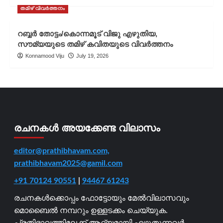
തമിഴ് വിവർത്തനം
റബ്ബർ തോട്ടം/കൊന്നമൂട് വിജു എഴുതിയ,
സൗമ്യയുടെ തമിഴ് കവിതയുടെ വിവർത്തനം
Konnamood Viju
July 19, 2026
രചനകൾ അയക്കേണ്ട വിലാസം
editor@prathibhavam.com,
prathibhavam2025@gamil.com
+91 70124 90551
|
94467 61243
രചനകൾക്കൊപ്പം ഫോട്ടോയും മേൽവിലാസവും
മൊബൈൽ നമ്പറും ഉള്ളടക്കം ചെയ്യുക.