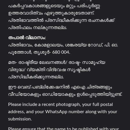
പകർപ്പവകാശങ്ങളുടെയും മറ്റും പരിപൂർണ്ണ
ഉത്തരവാദിത്വം എഴുത്തുകാരുടേതാണ്.
പ്രതിഭാവത്തിൽ പ്രസിദ്ധീകരിക്കുന്ന രചനകൾക്ക്
പ്രതിഫലം നല്കുന്നതല്ല.
തപാൽ വിലാസം:
പ്രതിഭാവം, കോമളാലയം, ശങ്കരയ്യ റോഡ്, പി. ഓ.
പൂത്തോൾ, തൃശൂർ- 680 004.
മത- രാഷ്ട്രീയ ലേഖനങ്ങൾ/ രാഷ്ട- സാമൂഹ്യ
വിരുദ്ധ/ വ്യക്തി വിദ്വേഷ സൃഷ്ടികൾ
പ്രസിദ്ധീകരിക്കുന്നതല്ല.
ഈ വെബ് പബ്ലിക്കേഷനിൽ എഐ ചിത്രങ്ങളും
വീഡിയോകളും ഓഡിയോകളും ഉൾപ്പെടുത്തിയിട്ടുണ്ട്.
Please include a recent photograph, your full postal
address, and your WhatsApp number along with your
submission.
Please ensure that the name to be published with your