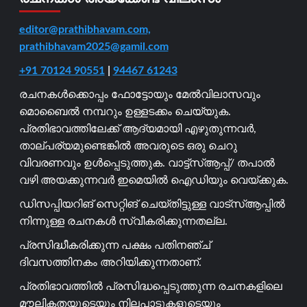
editor@prathibhavam.com,
prathibhavam2025@gamil.com
+91 70124 90551
|
94467 61243
രചനകൾക്കൊപ്പം ഫോട്ടോയും മേൽവിലാസവും
മൊബൈൽ നമ്പറും ഉള്ളടക്കം ചെയ്യുക.
പ്രതിഭാവത്തിലേക്ക് ആദ്യമായി എഴുതുന്നവർ,
താല്പര്യമുണ്ടെങ്കിൽ അവരുടെ ഒരു ചെറു
വിവരണവും ഉൾപ്പെടുത്തുക. വാട്ട്സ്ആപ്പ്/ തപാൽ
വഴി അയക്കുന്നവർ ഇമെയിൽ ഐഡിയും വെയ്ക്കുക.
ഡിസപ്പിയറിങ് സെറ്റിങ് ചെയ്തിട്ടുള്ള വാട്സ്ആപ്പിൽ
നിന്നുള്ള രചനകൾ സ്വീകരിക്കുന്നതല്ല.
പ്രസിദ്ധീകരിക്കുന്ന പക്ഷം പതിനഞ്ച്
ദിവസത്തിനകം അറിയിക്കുന്നതാണ്.
പ്രതിഭാവത്തിൽ പ്രസിദ്ധപ്പെടുത്തുന്ന രചനകളിലെ
മൗലികതയുടെയും നിലപാടുകളുടെയും