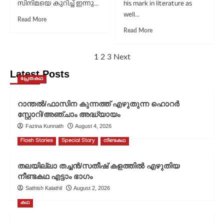
സിനിമയെ കുറിച്ച് ഇന്നു...
his mark in literature as
well...
Read
Read More
more
Read
Read More
about
more
ഒരു
about
Posts
കൊച്ചു
1
2
3
Next
‘വൃത്താന്തവൃത്തം’
തൊപ്പിക്കഥ/
പ്രകാശനം
pagination
Latest Posts
രാജസേനൻ/
ചെയ്തു;
പ്രേതകഥ
അഭിരാമി/
പത്രപ്രവർത്തനരംഗത്ത
വോക്കൽ
മാത്രമല്ല
റാന്തൽ/ഫാസിന കുന്നത്ത് എഴുതുന്ന ഹൊറർ
സർക്കസ്
സാഹിത്യത്തിലും
സ്റ്റോറി/അഞ്ചാം അദ്ധ്യായം
തനതായ
ഇടം
Fazina Kunnath
August 4, 2026
കണ്ടെത്തിയ
Flash Stories
Special Story
നീണ്ടകഥ
വ്യക്തിയാണ്
സി.എ.
കൃഷ്ണനെന്ന്
തലയില്ലാ തച്ചൻ/സതീഷ് കളത്തിൽ എഴുതിയ
രമേശ്
നീണ്ടകഥ എട്ടാം ഭാഗം
ചെന്നിത്തല
Sathish Kalathil
August 2, 2026
കഥ