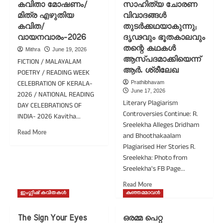
കവിതാ മോഷണം/
സാഹിത്യ ചോരണ
ഫാദേഴ്സ്
പോയ
ഡേ-2026
മിത്ര എഴുതിയ
വിവാദങ്ങൾ
ഒരു
കവിത/
തുടർക്കഥയാകുന്നു;
പോലീസ്
സ്റ്റേഷൻ/
വായനവാരം-2026
ദൃഢവും ഭൂതകാലവും
ആർ.
തന്റെ കഥകൾ
Mithra
June 19, 2026
ശ്രീലേഖ/
ആസ്പദമാക്കിയെന്ന്
FICTION / MALAYALAM
ഷെയ്ൻ
ആർ. ശ്രീലേഖ
POETRY / READING WEEK
നിഗം/
CELEBRATION OF KERALA-
Prathibhavam
മാർട്ടിൻ
June 17, 2026
2026 / NATIONAL READING
ജോസഫ്
Literary Plagiarism
DAY CELEBRATIONS OF
Controversies Continue: R.
INDIA- 2026 Kavitha...
Sreelekha Alleges Dridham
Read
Read More
and Bhoothakaalam
more
Plagiarised Her Stories R.
about
Sreelekha: Photo from
കവിതാ
Sreelekha's FB Page...
മോഷണം/
മിത്ര
Read
Read More
എഴുതിയ
more
ഇംഗ്ലീഷ് കവിതകൾ
കുഞ്ഞമ്മാവൻ
കവിത/
about
വായനവാരം-2026
സാഹിത്യ
The Sign Your Eyes
ഒരമ്മ പെറ്റ
ചോരണ