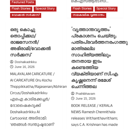
കെഎസ്ആര്‍ടിസി...
Gopan
Featured Posts
Ambat
Flash Stories
Special Story
Flash Stories
Special Story
Read
Read More
more
വോക്കൽ സർക്കസ്
സമകാലിക വൃത്താന്തം
about
ഒരമ്മ
ഒരു കൊച്ചു
‘വൃത്താന്തവൃത്തം’
പെറ്റ
തൊപ്പിക്കഥ/
പ്രകാശനം ചെയ്തു;
സോദരനും
രാജസേനൻ/
പത്രപ്രവർത്തനരംഗത്തു
സോദരിമാരും/
വട്ടിയൂർക്കാവ്
അഭിരാമി/വോക്കൽ
മാത്രമല്ല
അജിത്
സർക്കസ്
സാഹിത്യത്തിലും
കുമാർ/
തനതായ ഇടം
Doshaikadrikku
ഓൾ
June 16, 2026
കണ്ടെത്തിയ
കേരള
MALAYALAM CARICATURE /
വ്യക്തിയാണ് സി.എ.
മെന്‍സ്
AI CARICATURE Oru Kochu
കൃഷ്ണനെന്ന് രമേശ്
അസോസിയേഷന്‍/
Thoppikkatha/Rajasenan/Abhirami//Vocal
ചെന്നിത്തല
കുഞ്ഞമ്മാവൻ/
എഐ
Circus/Doshaikadrikku
Prathibhavam
കാർട്ടൂൺ
എഐ കാരിക്കേച്ചർ/
June 15, 2026
ദോഷൈകദൃക്ക്
BOOK RELEASE / KERALA
Doshaikadrikku AI
NEWS Ramesh Chennithala
Cartoonist അഭിരാമി:
releases Vrithanthavritham;
'ഞങ്ങൾ സന്തുഷ്ടരാണ്'
says C.A. Krishnan has made