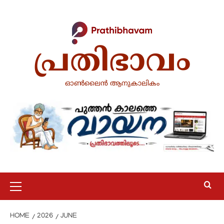
Skip
to
content
പ്രതിഭാവം
ഓൺലൈൻ ആനുകാലികം
Primary
Menu
HOME
2026
JUNE