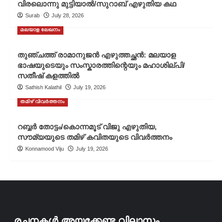
വിരലൊന്നു മുട്ടിയാൽ/സുറാബ് എഴുതിയ കഥ
Surab
July 28, 2026
മലയാള ലേഖനം
തുഞ്ചത്ത് രാമാനുജൻ എഴുത്തച്ഛൻ: മലയാള
ഭാഷയുടെയും സംസ്കാരത്തിന്റെയും മഹാശില്പി/
സതീഷ് കളത്തിൽ
Sathish Kalathil
July 19, 2026
തമിഴ് വിവർത്തനം
റബ്ബർ തോട്ടം/കൊന്നമൂട് വിജു എഴുതിയ,
സൗമ്യയുടെ തമിഴ് കവിതയുടെ വിവർത്തനം
Konnamood Viju
July 19, 2026
രചനകൾ അയക്കേണ്ട വിലാസം