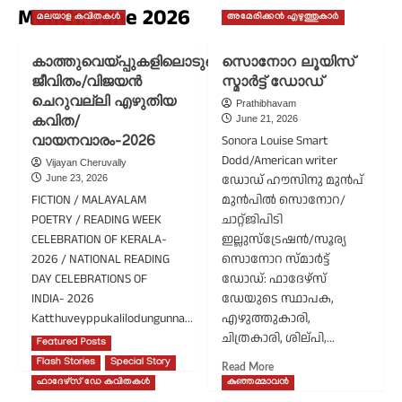
Month:
June 2026
മലയാള കവിതകൾ
അമേരിക്കൻ എഴുത്തുകാർ
കാത്തുവെയ്പ്പുകളിലൊടുങ്ങുന്ന
സൊനോറ ലൂയിസ്
ജീവിതം/വിജയൻ
സ്മാർട്ട് ഡോഡ്
ചെറുവല്ലി എഴുതിയ
Prathibhavam
June 21, 2026
കവിത/
Sonora Louise Smart
വായനവാരം-2026
Dodd/American writer
Vijayan Cheruvally
ഡോഡ് ഹൗസിനു മുൻപ്
June 23, 2026
FICTION / MALAYALAM
മുൻപിൽ സൊനോറ/
POETRY / READING WEEK
ചാറ്റ്ജിപിടി
CELEBRATION OF KERALA-
ഇല്ലുസ്ട്രേഷൻ/സൂര്യ
2026 / NATIONAL READING
സൊനോറ സ്മാർട്ട്
DAY CELEBRATIONS OF
ഡോഡ്: ഫാദേഴ്‌സ്
INDIA- 2026
ഡേയുടെ സ്ഥാപക,
Katthuveyppukalilodungunna...
എഴുത്തുകാരി,
ചിത്രകാരി, ശില്പി,...
Featured Posts
Read
Read More
more
Flash Stories
Special Story
Read
Read More
about
more
ഫാദേഴ്സ് ഡേ കവിതകൾ
കുഞ്ഞമ്മാവൻ
കാത്തുവെയ്പ്പുകളിലൊടുങ്ങുന്ന
about