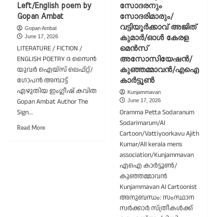
Left/English poem by
സോദരനും
വിവാദങ്ങൾ
Gopan Ambat
സോദരിമാരും/
തുടർക്കഥയാകുന്നു;
ദൃഢവും
വട്ടിയൂർക്കാവ് അജിത്
Gopan Ambat
ഭൂതകാലവും
June 17, 2026
കുമാർ/ഓൾ കേരള
തന്റെ
LITERATURE / FICTION /
മെന്‍സ്
കഥകൾ
ENGLISH POETRY ദ സൈൻ
അസോസിയേഷന്‍/
ആസ്പദമാക്കിയെന്ന്
യുവർ ഐയ്‌സ് ലെഫ്റ്റ്/
കുഞ്ഞമ്മാവൻ/എഐ
ആർ.
ഗോപൻ അമ്പാട്ട്
കാർട്ടൂൺ
ശ്രീലേഖ
എഴുതിയ ഇംഗ്ലീഷ് കവിത
Kunjammavan
Gopan Ambat Author The
June 17, 2026
Sign...
Oramma Petta Sodaranum
Sodarimarum/AI
Read
Read More
Cartoon/Vattiyoorkavu Ajith
more
Kumar/All kerala mens
about
association/Kunjammavan
The
Sign
എഐ കാർട്ടൂൺ/
Your
കുഞ്ഞമ്മാവൻ
Eyes
Kunjammavan AI Cartoonist
Left/English
അനുബന്ധം: സംസ്ഥാന
poem
സർക്കാർ സ്ത്രീകള്‍ക്ക്
by