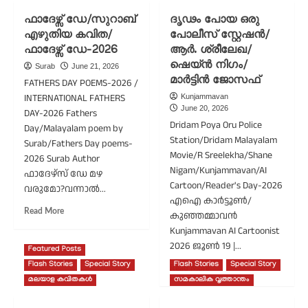
ജീവിതം/
സൊനോറ
ഫാദേഴ്സ് ഡേ/സുറാബ്
ദൃഢം പോയ ഒരു
വിജയൻ
ലൂയിസ്
എഴുതിയ കവിത/
പോലീസ് സ്റ്റേഷൻ/
ചെറുവല്ലി
സ്മാർട്ട്
എഴുതിയ
ഫാദേഴ്സ് ഡേ-2026
ആർ. ശ്രീലേഖ/
ഡോഡ്
കവിത/
ഷെയ്ൻ നിഗം/
Surab
June 21, 2026
വായനവാരം-2026
മാർട്ടിൻ ജോസഫ്
FATHERS DAY POEMS-2026 /
INTERNATIONAL FATHERS
Kunjammavan
June 20, 2026
DAY-2026 Fathers
Dridam Poya Oru Police
Day/Malayalam poem by
Station/Dridam Malayalam
Surab/Fathers Day poems-
Movie/R Sreelekha/Shane
2026 Surab Author
Nigam/Kunjammavan/AI
ഫാദേഴ്സ് ഡേ മഴ
Cartoon/Reader's Day-2026
വരുമോ?വന്നാൽ...
എഐ കാർട്ടൂൺ/
Read
Read More
കുഞ്ഞമ്മാവൻ
more
Kunjammavan AI Cartoonist
about
2026 ജൂൺ 19 |...
ഫാദേഴ്സ്
Featured Posts
ഡേ/
Flash Stories
Special Story
Flash Stories
Special Story
Read
Read More
സുറാബ്
more
മലയാള കവിതകൾ
സമകാലിക വൃത്താന്തം
എഴുതിയ
about
കവിത/
ദൃഢം