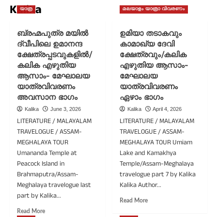
Kalika
യാത്ര
മലയാളം യാത്രാ വിവരണം
ബ്രഹ്മപുത്ര മയിൽ
ഉമിയാ തടാകവും
ദ്വീപിലെ ഉമാനന്ദ
കാമാഖ്യ ദേവി
ക്ഷേത്രപ്പടവുകളിൽ/
ക്ഷേത്രവും/കലിക
കലിക എഴുതിയ
എഴുതിയ ആസാം-
ആസാം- മേഘാലയ
മേഘാലയ
യാത്രവിവരണം
യാത്രവിവരണം
അവസാന ഭാഗം
ഏഴാം ഭാഗം
Kalika
June 3, 2026
Kalika
April 4, 2026
LITERATURE / MALAYALAM
LITERATURE / MALAYALAM
TRAVELOGUE / ASSAM-
TRAVELOGUE / ASSAM-
MEGHALAYA TOUR
MEGHALAYA TOUR Umiam
Umananda Temple at
Lake and Kamakhya
Peacock Island in
Temple/Assam-Meghalaya
Brahmaputra/Assam-
travelogue part 7 by Kalika
Meghalaya travelogue last
Kalika Author...
part by Kalika...
Read
Read More
more
Read
Read More