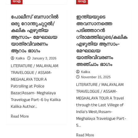
about
more
യാത്ര
യാത്ര
ഉമിയാ
about
തടാകവും
ബ്രഹ്മപുത്ര
പോലീസ് ബസാറിൽ
ഇന്ത്യയുടെ
കാമാഖ്യ
മയിൽ
ഒരു റോന്തുചുറ്റൽ/
അവസാനത്തെ
ദേവി
ദ്വീപിലെ
ക്ഷേത്രവും/
കലിക എഴുതിയ
പടിഞ്ഞാറൻ
ഉമാനന്ദ
കലിക
ക്ഷേത്രപ്പടവുകളിൽ/
ആസാം- മേഘാലയ
ഗ്രാമത്തിലൂടെ/കലിക
എഴുതിയ
കലിക
യാത്രവിവരണം
എഴുതിയ ആസാം-
ആസാം-
എഴുതിയ
ആറാം ഭാഗം
മേഘാലയ
മേഘാലയ
ആസാം-
യാത്രവിവരണം
Kalika
January 3, 2026
യാത്രവിവരണം
മേഘാലയ
അഞ്ചാം ഭാഗം
LITERATURE / MALAYALAM
ഏഴാം
യാത്രവിവരണം
ഭാഗം
TRAVELOGUE / ASSAM-
അവസാന
Kalika
November 15, 2025
ഭാഗം
MEGHALAYA TOUR A
LITERATURE / MALAYALAM
Patrolling at Police
TRAVELOGUE / ASSAM-
Bazar/Assam- Meghalaya
MEGHALAYA TOUR A Travel
Travelogue Part-6 by Kalika
through the Last Villege of
Kalika Author...
India's West/Assam-
Read
Read More
Meghalaya Travelogue Part-
more
5...
about
പോലീസ്
Read
Read More