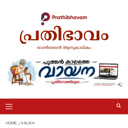
Skip
to
content
പ്രതിഭാവം
ഓൺലൈൻ ആനുകാലികം
Primary
Menu
HOME
KALIKA