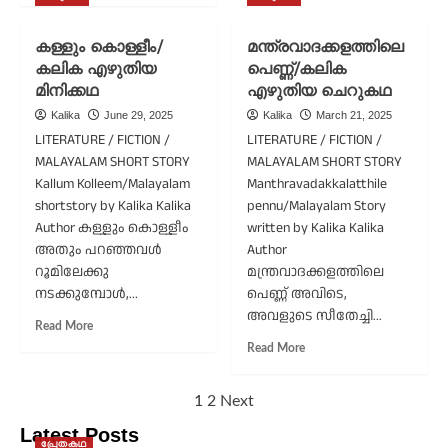
ലഭിച്ച
about
‘നല്ല
കാസിരംഗ;
കള്ളും കൊള്ളീം/
മന്ത്രവാദക്കളത്തിലെ
ജീവൻ’;
ഒരു
കലിക
കലിക എഴുതിയ
പെണ്ണ്/കലിക
സ്വപ്ന
എഴുതിയ
മിനിക്കഥ
എഴുതിയ ചെറുകഥ
സാക്ഷാത്കാരം/
ആസാം-
കലിക
Kalika
June 29, 2025
Kalika
March 21, 2025
മേഘാലയ
എഴുതിയ
LITERATURE / FICTION /
LITERATURE / FICTION /
യാത്രവിവരണം
ആസാം-
MALAYALAM SHORT STORY
MALAYALAM SHORT STORY
ഒന്നാം
മേഘാലയ
Kallum Kolleem/Malayalam
Manthravadakkalatthile
ഭാഗം
യാത്രവിവരണം
shortstory by Kalika Kalika
pennu/Malayalam Story
രണ്ടാം
Author കള്ളും കൊള്ളീം
ഭാഗം
written by Kalika Kalika
അതും പറഞ്ഞവൾ
Author
റൂമിലേക്കു
മന്ത്രവാദക്കളത്തിലെ
നടക്കുമ്പോൾ,...
പെണ്ണ് അവിടെ,
അവളുടെ സീതേച്ചി...
Read
Read More
more
Read
Read More
about
more
കള്ളും
about
Posts
കൊള്ളീം/
1
2
Next
മന്ത്രവാദക്കളത്തിലെ
കലിക
പെണ്ണ്/
pagination
Latest Posts
എഴുതിയ
കലിക
പ്രേതകഥ