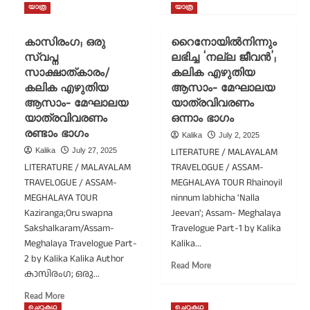
ജീവൻ
more
യാത്ര
യാത്ര
തുടിക്കുന്ന
about
വേരുപാലത്തിലൂടെ
ചിറാപുഞ്ചിയിലെ
കാസിരംഗ; ഒരു
റൈനോയിൽനിന്നും
ഒരു
മായാ
സ്വപ്ന
ലഭിച്ച ‘നല്ല ജീവൻ’;
സവാരി/
കാഴ്ചകൾ/
സാക്ഷാത്കാരം/
കലിക എഴുതിയ
കലിക
കലിക
എഴുതിയ
എഴുതിയ
കലിക എഴുതിയ
ആസാം- മേഘാലയ
ആസാം-
ആസാം-
ആസാം- മേഘാലയ
യാത്രവിവരണം
മേഘാലയ
മേഘാലയ
യാത്രവിവരണം
ഒന്നാം ഭാഗം
യാത്രവിവരണം
യാത്രവിവരണം
രണ്ടാം ഭാഗം
Kalika
July 2, 2025
നാലാം
മൂന്നാം
LITERATURE / MALAYALAM
Kalika
July 27, 2025
ഭാഗം
ഭാഗം
LITERATURE / MALAYALAM
TRAVELOGUE / ASSAM-
TRAVELOGUE / ASSAM-
MEGHALAYA TOUR Rhainoyil
MEGHALAYA TOUR
ninnum labhicha 'Nalla
Kaziranga;Oru swapna
Jeevan'; Assam- Meghalaya
Sakshalkaram/Assam-
Travelogue Part-1 by Kalika
Meghalaya Travelogue Part-
Kalika...
2 by Kalika Kalika Author
Read
Read More
കാസിരംഗ; ഒരു...
more
about
Read
Read More
റൈനോയിൽനിന്നും
more
ചെറുകഥ
ചെറുകഥ