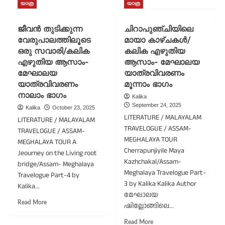
ബസാറിൽ
more
യാത്ര
യാത്ര
ഒരു
about
റോന്തുചുറ്റൽ/
ഇന്ത്യയുടെ
ജീവൻ തുടിക്കുന്ന
ചിറാപുഞ്ചിയിലെ
കലിക
അവസാനത്തെ
വേരുപാലത്തിലൂടെ
മായാ കാഴ്ചകൾ/
എഴുതിയ
പടിഞ്ഞാറൻ
ആസാം-
ഒരു സവാരി/കലിക
കലിക എഴുതിയ
ഗ്രാമത്തിലൂടെ/
മേഘാലയ
കലിക
എഴുതിയ ആസാം-
ആസാം- മേഘാലയ
യാത്രവിവരണം
എഴുതിയ
മേഘാലയ
യാത്രവിവരണം
ആറാം
ആസാം-
യാത്രവിവരണം
മൂന്നാം ഭാഗം
ഭാഗം
മേഘാലയ
നാലാം ഭാഗം
Kalika
യാത്രവിവരണം
September 24, 2025
Kalika
October 23, 2025
അഞ്ചാം
LITERATURE / MALAYALAM
LITERATURE / MALAYALAM
ഭാഗം
TRAVELOGUE / ASSAM-
TRAVELOGUE / ASSAM-
MEGHALAYA TOUR
MEGHALAYA TOUR A
Cherrapunjiyile Maya
Jeourney on the Living root
Kazhchakal/Assam-
bridge/Assam- Meghalaya
Meghalaya Travelogue Part-
Travelogue Part-4 by
3 by Kalika Kalika Author
Kalika...
മേഘാലയ
Read
Read More
ഷില്ലോങ്ങിലെ...
more
about
Read
Read More