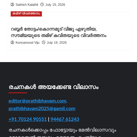
Sathish Kalathil
July 19, 2026
തമിഴ് വിവർത്തനം
റബ്ബർ തോട്ടം/കൊന്നമൂട് വിജു എഴുതിയ,
സൗമ്യയുടെ തമിഴ് കവിതയുടെ വിവർത്തനം
Konnamood Viju
July 19, 2026
രചനകൾ അയക്കേണ്ട വിലാസം
editor@prathibhavam.com,
prathibhavam2025@gamil.com
+91 70124 90551
|
94467 61243
രചനകൾക്കൊപ്പം ഫോട്ടോയും മേൽവിലാസവും