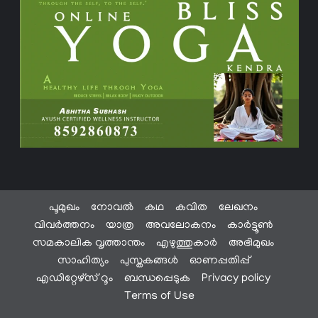
പൂമുഖം
നോവൽ
കഥ
കവിത
ലേഖനം
വിവർത്തനം
യാത്ര
അവലോകനം
കാർട്ടൂൺ
സമകാലിക വൃത്താന്തം
എഴുത്തുകാർ
അഭിമുഖം
സാഹിത്യം
പുസ്തകങ്ങൾ
ഓണപ്പതിപ്പ്
എഡിറ്റേഴ്സ് റൂം
ബന്ധപ്പെടുക
Privacy policy
Terms of Use