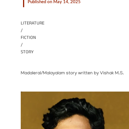
Published on May 14, 2025
LITERATURE
/
FICTION
/
STORY
Madaleral/Malayalam story written by Vishak M.S.