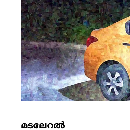
മടലേറൽ