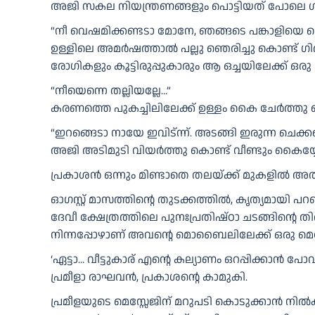
അജി സകല നിയന്ത്രണങ്ങളും പൊട്ടിയത് പോലെ ഗിര
“നീ വെഷമിക്കണ്ടടാ മോനേ, ഞങ്ങടെ പങ്കാളിയെ ത
ഉള്ളിലെ അമർഷത്താൽ പല്ലു ഞെരിച്ചു കൊണ്ട് ഗിരി ക
രോഗികളും കൂട്ടിരുപ്പുകാരും ആ ഒച്ചയിലേക്ക് ഒരു
“നീയെന്നെ തല്ലിയല്ലേ…”
കരണത്തെ പുകച്ചിലിലേക്ക് ഉള്ളം കൈ ചേർത്തു കൊണ
“ഇറങ്ങെടാ നായേ ഇവിട്ന്ന്. അടങ്ങി ഇരുന്ന ചെക്ക
അജി അടിമുടി വിയർത്തു കൊണ്ട് വീണ്ടും കൈയ്യോ
പ്രകാശൻ ഒന്നും മിണ്ടാതെ തലയ്ക്ക് മുകളിൽ അതിവ
ഓഗസ്റ്റ് മാസത്തിന്റെ തുടക്കത്തിൽ, കൃത്യമായി പറ
ദേവീ ക്ഷേത്രത്തിലെ പുനഃപ്രതിഷ്ഠാ ചടങ്ങിന്റെ ത
നിന്നപ്പോഴാണ് അവന്റെ മൊബൈലിലേക്ക് ഒരു മെസ്സ
‘ഏട്ടാ… വീട്ടുകാര് എന്റെ കല്യാണം ഒറപ്പിക്കാൻ പ
പ്രമീളാ രാഘവൻ, പ്രകാശന്റെ കാമുകി.
പ്രമീളയുടെ മെസ്സേജിന് മറുപടി കൊടുക്കാൻ നിൽ