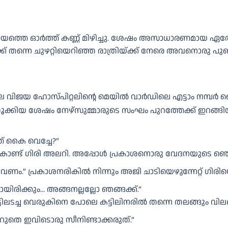
പ്രണയത്തെ ഓർത്ത് കണ്ണ് മിഴിച്ചു. ശേഷം അസാധാരണമായ 
്നെ ചുഴറ്റിയെറിഞ്ഞ രാത്രിയ്ക്ക് നേരെ അവനൊരു പുഞ്ചി
ോലെ വിജയ ഹോസ്പിറ്റലിന്റെ മെയിൽ വാർഡിലെ എട്ടാം നമ്പർ
റാന്റിൽ തൂക്കിയ ശേഷം നേഴ്സുമ്മാരുടെ സംഘം പുറത്തേക്ക് ഇ
ത് കൈ വെച്ചേ?”
ചു കൊണ്ട് ഗിരി അലറി. അപ്പോൾ പ്രകാശനൊരു വേദനയുടെ ഞെരുക
 പ്രകാശനരികിൽ നിന്നും അജി ചാടിയെഴുന്നേറ്റ് ഗിരിയെ ത
ായിരിക്കും… അങ്ങനല്ലല്ലോ ഞങ്ങക്ക്.”
ൂട്ടിലടച്ച വെരുകിനെ പോലെ കട്ടിലിനരിൽ തന്നെ തലങ്ങും വിലങ
ീ വെറുതെ ഇവിടൊരു സീനിണ്ടാക്കരുത്.”