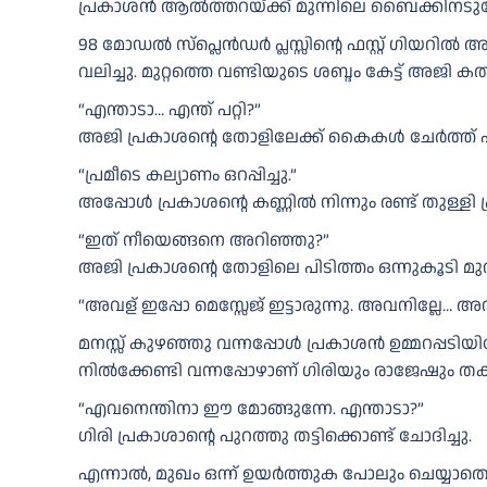
പ്രകാശൻ ആൽത്തറയ്ക്ക് മുന്നിലെ ബൈക്കിനടുത്
98 മോഡൽ സ്‌പ്ലെൻഡർ പ്ലസ്സിന്റെ ഫസ്റ്റ് ഗിയറി
വലിച്ചു. മുറ്റത്തെ വണ്ടിയുടെ ശബ്ദം കേട്ട് അജ
“എന്താടാ… എന്ത് പറ്റി?”
അജി പ്രകാശന്റെ തോളിലേക്ക് കൈകൾ ചേർത്ത് പിട
“പ്രമീടെ കല്യാണം ഒറപ്പിച്ചു.”
അപ്പോൾ പ്രകാശന്റെ കണ്ണിൽ നിന്നും രണ്ട് തുള്ളി
“ഇത് നീയെങ്ങനെ അറിഞ്ഞു?”
അജി പ്രകാശന്റെ തോളിലെ പിടിത്തം ഒന്നുകൂടി മുറ
“അവള് ഇപ്പോ മെസ്സേജ് ഇട്ടാരുന്നു. അവനില്ലേ… 
മനസ്സ് കുഴഞ്ഞു വന്നപ്പോൾ പ്രകാശൻ ഉമ്മറപ്പടിയിലേക
നിൽക്കേണ്ടി വന്നപ്പോഴാണ് ഗിരിയും രാജേഷും ത
“എവനെന്തിനാ ഈ മോങ്ങുന്നേ. എന്താടാ?”
ഗിരി പ്രകാശാന്റെ പുറത്തു തട്ടിക്കൊണ്ട് ചോദിച്ചു.
എന്നാൽ, മുഖം ഒന്ന് ഉയർത്തുക പോലും ചെയ്യാതെ 