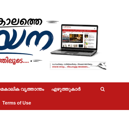
കാലിക വൃത്താന്തം
എഴുത്തുകാർ
Terms of Use