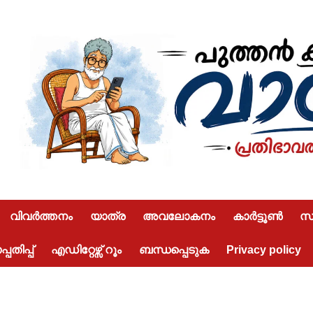
വിവർത്തനം
യാത്ര
അവലോകനം
കാർട്ടൂൺ
സമ
പതിപ്പ്
എഡിറ്റേഴ്സ് റൂം
ബന്ധപ്പെടുക
Privacy policy