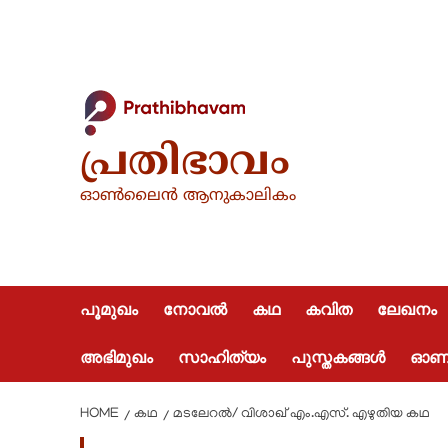
പ്രതിഭാവം
ഓൺലൈൻ ആനുകാലികം
പൂമുഖം
നോവൽ
കഥ
കവിത
ലേഖനം
അഭിമുഖം
സാഹിത്യം
പുസ്തകങ്ങൾ
ഓണപ്
HOME
കഥ
മടലേറൽ/ വിശാഖ് എം.എസ്. എഴുതിയ കഥ