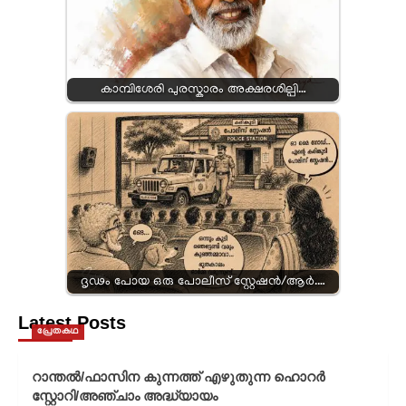
കാമ്പിശേരി പുരസ്കാരം അക്ഷരശില്പി…
ദൃഢം പോയ ഒരു പോലീസ് സ്റ്റേഷൻ/ആർ.…
Latest Posts
പ്രേതകഥ
റാന്തൽ/ഫാസിന കുന്നത്ത് എഴുതുന്ന ഹൊറർ
സ്റ്റോറി/അഞ്ചാം അദ്ധ്യായം