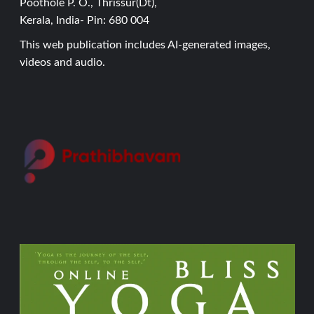
Poothole P. O., Thrissur(Dt),
Kerala, India- Pin: 680 004
This web publication includes AI-generated images,
videos and audio.