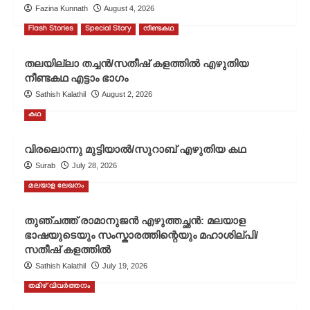
Fazina Kunnath
August 4, 2026
Flash Stories
Special Story
നീണ്ടകഥ
തലയില്ലാ തച്ചൻ/സതീഷ് കളത്തിൽ എഴുതിയ
നീണ്ടകഥ എട്ടാം ഭാഗം
Sathish Kalathil
August 2, 2026
കഥ
വിരലൊന്നു മുട്ടിയാൽ/സുറാബ് എഴുതിയ കഥ
Surab
July 28, 2026
മലയാള ലേഖനം
തുഞ്ചത്ത് രാമാനുജൻ എഴുത്തച്ഛൻ: മലയാള
ഭാഷയുടെയും സംസ്കാരത്തിന്റെയും മഹാശില്പി/
സതീഷ് കളത്തിൽ
Sathish Kalathil
July 19, 2026
തമിഴ് വിവർത്തനം