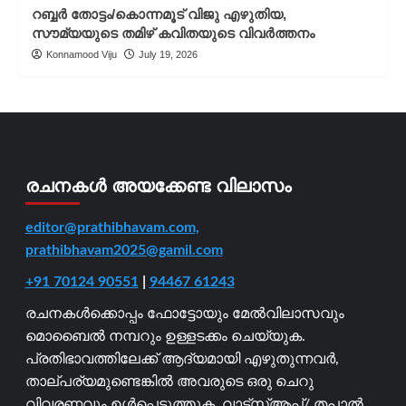
റബ്ബർ തോട്ടം/കൊന്നമൂട് വിജു എഴുതിയ,
സൗമ്യയുടെ തമിഴ് കവിതയുടെ വിവർത്തനം
Konnamood Viju
July 19, 2026
രചനകൾ അയക്കേണ്ട വിലാസം
editor@prathibhavam.com,
prathibhavam2025@gamil.com
+91 70124 90551
|
94467 61243
രചനകൾക്കൊപ്പം ഫോട്ടോയും മേൽവിലാസവും
മൊബൈൽ നമ്പറും ഉള്ളടക്കം ചെയ്യുക.
പ്രതിഭാവത്തിലേക്ക് ആദ്യമായി എഴുതുന്നവർ,
താല്പര്യമുണ്ടെങ്കിൽ അവരുടെ ഒരു ചെറു
വിവരണവും ഉൾപ്പെടുത്തുക. വാട്ട്സ്ആപ്പ്/ തപാൽ