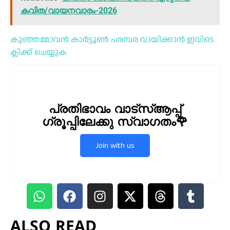
കവിത/വായനവാരം-2026
കുഞ്ഞമ്മാവൻ കാർട്ടൂൺ പരമ്പര വായിക്കാൻ ഇവിടെ
ക്ലിക്ക് ചെയ്യുക
പ്രതിഭാവം വാട്സ്ആപ്പ്
ഗ്രൂപ്പിലേക്കു സ്വാഗതം🌹
Join with us
ALSO READ