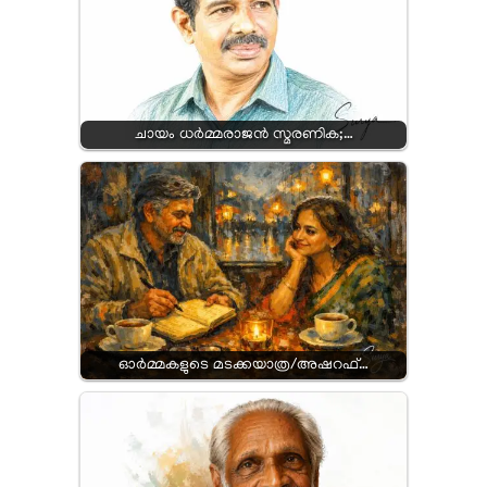
ചായം ധർമ്മരാജൻ സ്മരണിക;…
ഓർമ്മകളുടെ മടക്കയാത്ര/അഷറഫ്…