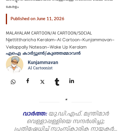
കേരളം
Published on June 11, 2026
MALAYALAM CARTOON
/
AI CARTOON
/
SOCIAL
Njettittharicha Keralam-AI Cartoon-Kunjammavan-
Vellappally Natesan-Wake Up Keralam
എഐ കാർട്ടൂൺ/കുഞ്ഞമ്മാവൻ
Kunjammavan
AI Cartoonist
വാർത്ത:
യു.ഡി.എഫ്. മന്ത്രിമാർ
വെള്ളാപ്പള്ളിയെ സന്ദർശിച്ചു;
പ്രതിഷേധിച്ച് സാംസ്കാരിക നായകർ…