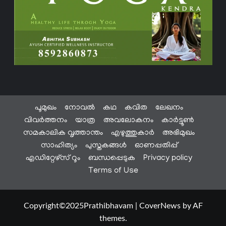
പൂമുഖം
നോവൽ
കഥ
കവിത
ലേഖനം
വിവർത്തനം
യാത്ര
അവലോകനം
കാർട്ടൂൺ
സമകാലിക വൃത്താന്തം
എഴുത്തുകാർ
അഭിമുഖം
സാഹിത്യം
പുസ്തകങ്ങൾ
ഓണപ്പതിപ്പ്
എഡിറ്റേഴ്സ് റൂം
ബന്ധപ്പെടുക
Privacy policy
Terms of Use
Copyright©2025Prathibhavam
|
CoverNews
by AF
themes.