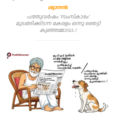
ശ്വാനൻ:
പത്തുവർഷം ‘സംസ്കാരം’
മുടങ്ങിക്കിടന്ന കേരളം ഒന്നു ഞെട്ടി
കുഞ്ഞമ്മാവാ..!