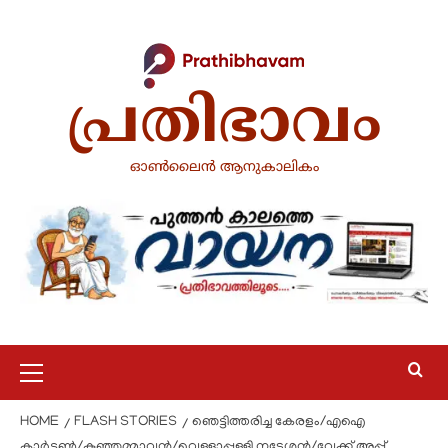
പ്രതിഭാവം
ഓൺലൈൻ ആനുകാലികം
HOME
FLASH STORIES
ഞെട്ടിത്തരിച്ച കേരളം/എഐ
കാർട്ടൂൺ/കുഞ്ഞമ്മാവൻ/വെള്ളാപ്പള്ളി നടേശൻ/വേക്ക് അപ്പ്