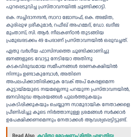
പുറപ്പെടുവിച്ച പ്രസ്താവനയിൽ ചൂണ്ടിക്കാട്ടി.
കെ. സച്ചിദാനന്ദൻ, സാറാ ജോസഫ്, കെ. അജിത,
കുരിപ്പുഴ ശ്രീകുമാർ, റഫീഖ് അഹമ്മദ്, ഡോ. ഖദീജ
മുംതാസ്, സി. ആർ. നീലകണ്ഠൻ തുടങ്ങിയ
പ്രമുഖരടക്കം 49 പേരാണ് പ്രസ്താവനയിൽ ഒപ്പുവച്ചത്.
ഏതു വർഗീയ ഫാസിസത്തെ ചൂണ്ടിക്കാണിച്ചു
ജനങ്ങളുടെ വോട്ടു നേടിയോ അതിനു
കടകവിരുദ്ധമായ സമീപനങ്ങൾ ഭരണകക്ഷിയിൽ
നിന്നും ഉണ്ടാകുമ്പോൾ, അതിനെ
അപലപിക്കാതിരിക്കുക വേക് അപ് കേരളമെന്ന
കൂട്ടായ്മയുടെ നയമല്ലെന്നു പറയുന്ന പ്രസ്താവനയിൽ,
ജനവിരുദ്ധ ആശയങ്ങൾ പുലർത്തുകയും
പ്രകടിപ്പിക്കുകയും ചെയ്യുന്ന സാമുദായിക നേതാക്കളെ
പ്രീണിപ്പിച്ചു കൂടെ നിർത്താനുള്ള ശ്രമങ്ങൾ സർക്കാർ
ഉപേക്ഷിക്കണമെന്നും നേതാക്കൾ ആവശ്യപ്പെട്ടിട്ടുണ്ട്.
Read Also
കവിതാ മോഷണം/മിത്ര എഴുതിയ