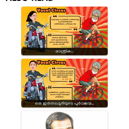
മാന്ത്രിക…
ഒരു ഇരുതലമൂരിയുടെ പൂർവജന്മ…