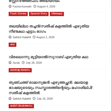
സ്റ്റോറി/അഞ്ചാം അദ്ധ്യായം
Fazina Kunnath
August 4, 2026
Flash Stories
Special Story
നീണ്ടകഥ
തലയില്ലാ തച്ചൻ/സതീഷ് കളത്തിൽ എഴുതിയ
നീണ്ടകഥ എട്ടാം ഭാഗം
Sathish Kalathil
August 2, 2026
കഥ
വിരലൊന്നു മുട്ടിയാൽ/സുറാബ് എഴുതിയ കഥ
Surab
July 28, 2026
മലയാള ലേഖനം
തുഞ്ചത്ത് രാമാനുജൻ എഴുത്തച്ഛൻ: മലയാള
ഭാഷയുടെയും സംസ്കാരത്തിന്റെയും മഹാശില്പി/
സതീഷ് കളത്തിൽ
Sathish Kalathil
July 19, 2026
തമിഴ് വിവർത്തനം