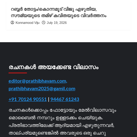
റബ്ബർ തോട്ടം/കൊന്നമൂട് വിജു എഴുതിയ,
സൗമ്യയുടെ തമിഴ് കവിതയുടെ വിവർത്തനം
Konnamood Viju
July 19, 2026
രചനകൾ അയക്കേണ്ട വിലാസം
editor@prathibhavam.com,
prathibhavam2025@gamil.com
+91 70124 90551
|
94467 61243
രചനകൾക്കൊപ്പം ഫോട്ടോയും മേൽവിലാസവും
മൊബൈൽ നമ്പറും ഉള്ളടക്കം ചെയ്യുക.
പ്രതിഭാവത്തിലേക്ക് ആദ്യമായി എഴുതുന്നവർ,
താല്പര്യമുണ്ടെങ്കിൽ അവരുടെ ഒരു ചെറു