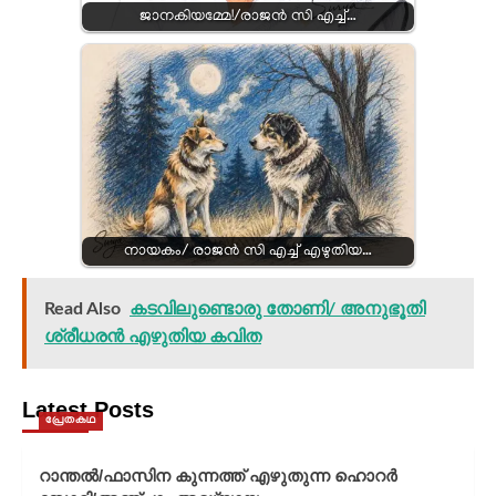
ജാനകിയമ്മേ!/രാജന്‍ സി എച്ച്…
നായകം/ രാജന്‍ സി എച്ച് എഴുതിയ…
Read Also
കടവിലുണ്ടൊരു തോണി/ അനുഭൂതി
ശ്രീധരന്‍ എഴുതിയ കവിത
Latest Posts
പ്രേതകഥ
റാന്തൽ/ഫാസിന കുന്നത്ത് എഴുതുന്ന ഹൊറർ