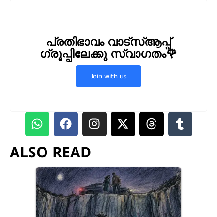
പ്രതിഭാവം വാട്സ്ആപ്പ്
ഗ്രൂപ്പിലേക്കു സ്വാഗതം🌹
Join with us
ALSO READ