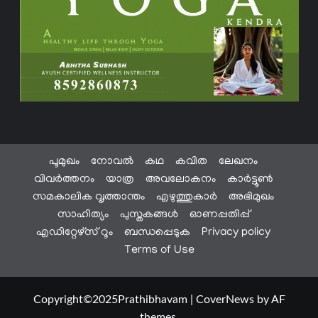
പൂമുഖം
നോവൽ
കഥ
കവിത
ലേഖനം
വിവർത്തനം
യാത്ര
അവലോകനം
കാർട്ടൂൺ
സമകാലിക വൃത്താന്തം
എഴുത്തുകാർ
അഭിമുഖം
സാഹിത്യം
പുസ്തകങ്ങൾ
ഓണപ്പതിപ്പ്
എഡിറ്റേഴ്സ് റൂം
ബന്ധപ്പെടുക
Privacy policy
Terms of Use
Copyright©2025Prathibhavam
|
CoverNews
by AF
themes.