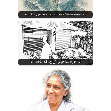
പുതിയ ഭൂപടം- ഇ. പി. കാർത്തികേയൻ…
രാജന്‍ സി എച്ച് എഴുതിയ മൂന്ന്…