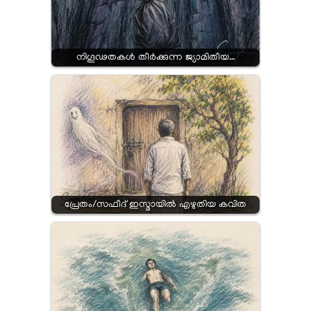
നിഗൂഢതകൾ തീർക്കുന്ന ജ്യാമിതീയ…
പ്രേതം/സഫീദ് ഇസ്മായിൽ എഴുതിയ കവിത