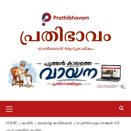
പ്രതിഭാവം
ഓൺലൈൻ ആനുകാലികം
HOME
കവിത
മലയാള കവിതകൾ
പെൺവേഷം/രാജൻ സി
എച്ച് എഴുതിയ കവിത