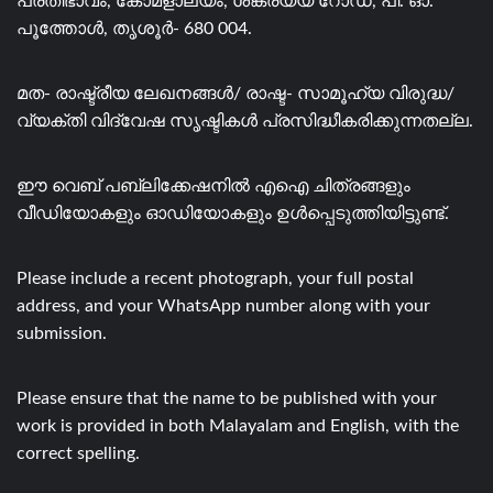
പ്രതിഭാവം, കോമളാലയം, ശങ്കരയ്യ റോഡ്, പി. ഓ.
പൂത്തോൾ, തൃശൂർ- 680 004.
മത- രാഷ്ട്രീയ ലേഖനങ്ങൾ/ രാഷ്ട- സാമൂഹ്യ വിരുദ്ധ/
വ്യക്തി വിദ്വേഷ സൃഷ്ടികൾ പ്രസിദ്ധീകരിക്കുന്നതല്ല.
ഈ വെബ് പബ്ലിക്കേഷനിൽ എഐ ചിത്രങ്ങളും
വീഡിയോകളും ഓഡിയോകളും ഉൾപ്പെടുത്തിയിട്ടുണ്ട്.
Please include a recent photograph, your full postal
address, and your WhatsApp number along with your
submission.
Please ensure that the name to be published with your
work is provided in both Malayalam and English, with the
correct spelling.