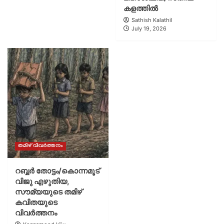
കളത്തിൽ
Sathish Kalathil
July 19, 2026
തമിഴ് വിവർത്തനം
റബ്ബർ തോട്ടം/കൊന്നമൂട്
വിജു എഴുതിയ,
സൗമ്യയുടെ തമിഴ്
കവിതയുടെ
വിവർത്തനം