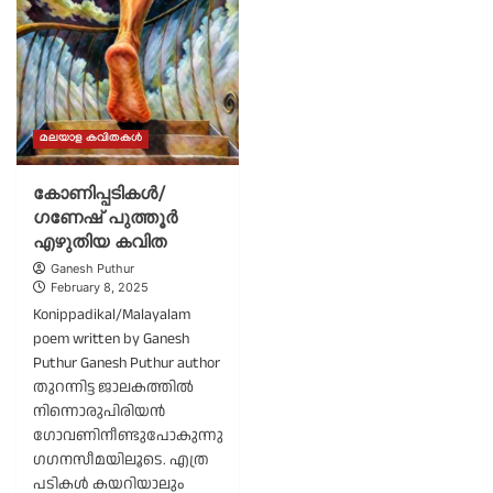
Ganesh
ദിന
Puthur
കവിത/
ഗണേഷ്
പുത്തൂർ
മലയാള കവിതകൾ
കോണിപ്പടികൾ/
ഗണേഷ് പുത്തൂർ
എഴുതിയ കവിത
Ganesh Puthur
February 8, 2025
Konippadikal/Malayalam
poem written by Ganesh
Puthur Ganesh Puthur author
തുറന്നിട്ട ജാലകത്തിൽ
നിന്നൊരുപിരിയൻ
ഗോവണിനീണ്ടുപോകുന്നു
ഗഗനസീമയിലൂടെ. എത്ര
പടികൾ കയറിയാലും