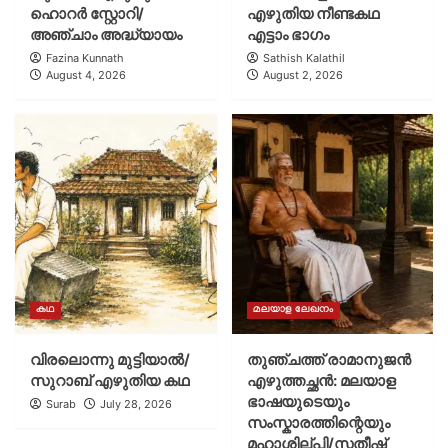
ഹൊറർ സ്റ്റോറി/
എഴുതിയ നീണ്ടകഥ
അഞ്ചാം അദ്ധ്യായം
എട്ടാം ഭാഗം
Fazina Kunnath
Sathish Kalathil
August 4, 2026
August 2, 2026
കഥ
മലയാള ലേഖനം
വിരലൊന്നു മുട്ടിയാൽ/
തുഞ്ചത്ത് രാമാനുജൻ
സുറാബ് എഴുതിയ കഥ
എഴുത്തച്ഛൻ: മലയാള
ഭാഷയുടെയും
Surab
July 28, 2026
സംസ്കാരത്തിന്റെയും
മഹാശില്പി/സതീഷ്