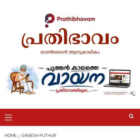
Skip
to
content
പ്രതിഭാവം
ഓൺലൈൻ ആനുകാലികം
Primary
Menu
HOME
GANESH PUTHUR