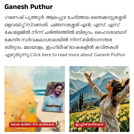
Ganesh Puthur
ഗണേഷ് പുത്തൂർ: ആലപ്പുഴ ചേർത്തല തൈക്കാട്ടുശ്ശേരി
ഒളവയ്പ്പ് സ്വദേശി. ചങ്ങനാശ്ശേരി എൻ. എസ്. എസ്
കോളേജിൽ നിന്ന് ചരിത്രത്തിൽ ബിരുദം. ഹൈദരാബാദ്
കേന്ദ്ര സർവകലാശാലയിൽ നിന്ന് ബിരിദാനന്തര
ബിരുദം. മലയാളം, ഇംഗ്ലീഷ് ഭാഷകളിൽ കവിതകൾ
എഴുതുന്നു.
Click here to read more about Ganesh Puthur
ലോക കവിതാ ദിന കവിതകൾ
ഇംഗ്ലീഷ് കവിതകൾ