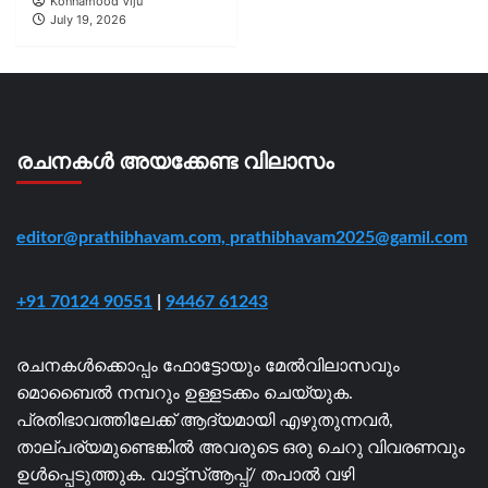
Konnamood Viju
July 19, 2026
രചനകൾ അയക്കേണ്ട വിലാസം
editor@prathibhavam.com,
prathibhavam2025@gamil.com
+91 70124 90551
|
94467 61243
രചനകൾക്കൊപ്പം ഫോട്ടോയും മേൽവിലാസവും
മൊബൈൽ നമ്പറും ഉള്ളടക്കം ചെയ്യുക.
പ്രതിഭാവത്തിലേക്ക് ആദ്യമായി എഴുതുന്നവർ,
താല്പര്യമുണ്ടെങ്കിൽ അവരുടെ ഒരു ചെറു വിവരണവും
ഉൾപ്പെടുത്തുക. വാട്ട്സ്ആപ്പ്/ തപാൽ വഴി