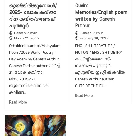
ഒറ്റയ്ക്കിരിക്കുമ്പോൾ/
Quaint
2025- ലോക കവിതാ
Memories/English poem
ദിന കവിത/ഗണേഷ്
written by Ganesh
പുത്തൂർ
Puthur
Ganesh Puthur
Ganesh Puthur
March 21, 2025
February 16, 2025
Ottakkirikkumbol/Malayalam
ENGLISH LITERATURE /
Poem/2025 World Poetry
FICTION / ENGLISH POETRY
Day Poem by Ganesh Puthur
ക്വയ്ന്റ് മെമ്മറീസ്/
Ganesh Puthur author മാർച്ച്
ഗണേഷ് പുത്തൂർ
21; ലോക കവിതാ
എഴുതിയ ഇംഗ്ലീഷ് കവിത
ദിനം:2025ലെ
Ganesh Puthur author
യുനെസ്കോ ലോക
OUTSIDE THE ICU...
കവിതാ...
Read
Read More
more
Read
Read More
about
more
Quaint
about
Memories/English
ഒറ്റയ്ക്കിരിക്കുമ്പോൾ/
poem
2025-
written
ലോക
by
കവിതാ