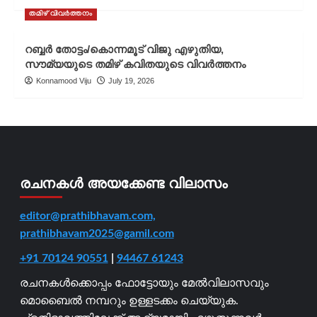
തമിഴ് വിവർത്തനം
റബ്ബർ തോട്ടം/കൊന്നമൂട് വിജു എഴുതിയ,
സൗമ്യയുടെ തമിഴ് കവിതയുടെ വിവർത്തനം
Konnamood Viju
July 19, 2026
രചനകൾ അയക്കേണ്ട വിലാസം
editor@prathibhavam.com,
prathibhavam2025@gamil.com
+91 70124 90551
|
94467 61243
രചനകൾക്കൊപ്പം ഫോട്ടോയും മേൽവിലാസവും
മൊബൈൽ നമ്പറും ഉള്ളടക്കം ചെയ്യുക.