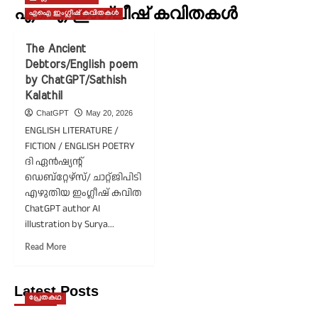
എഐ ഇംഗ്ലീഷ് കവിതകൾ
എഐ ഇംഗ്ലീഷ് കവിതകൾ
The Ancient
Debtors/English poem
by ChatGPT/Sathish
Kalathil
ChatGPT
May 20, 2026
ENGLISH LITERATURE /
FICTION / ENGLISH POETRY
ദി ഏൻഷ്യന്റ്
ഡെബ്റ്റേഴ്സ്/ ചാറ്റ്ജിപിടി
എഴുതിയ ഇംഗ്ലീഷ് കവിത
ChatGPT author AI
illustration by Surya...
Read
Read More
more
about
The
Latest Posts
പ്രേതകഥ
Ancient
Debtors/English