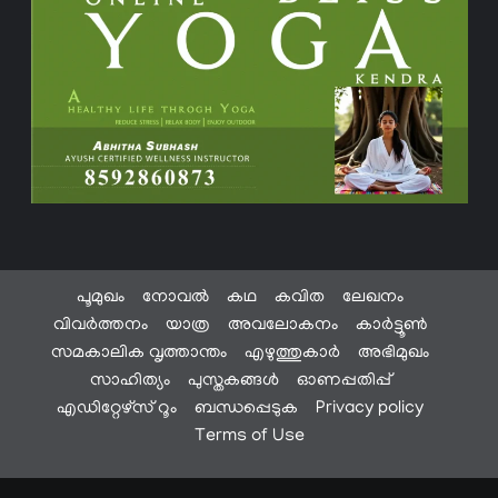
പൂമുഖം
നോവൽ
കഥ
കവിത
ലേഖനം
വിവർത്തനം
യാത്ര
അവലോകനം
കാർട്ടൂൺ
സമകാലിക വൃത്താന്തം
എഴുത്തുകാർ
അഭിമുഖം
സാഹിത്യം
പുസ്തകങ്ങൾ
ഓണപ്പതിപ്പ്
എഡിറ്റേഴ്സ് റൂം
ബന്ധപ്പെടുക
Privacy policy
Terms of Use