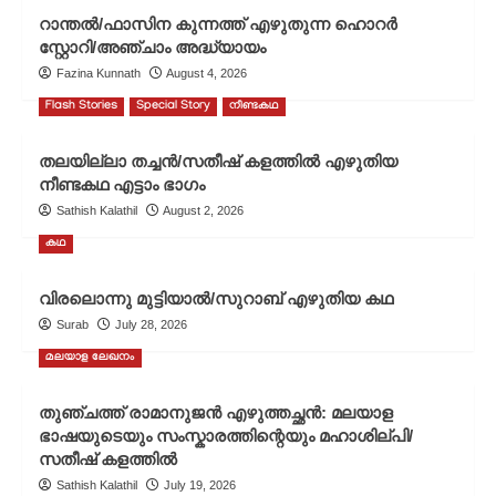
poem
റാന്തൽ/ഫാസിന കുന്നത്ത് എഴുതുന്ന ഹൊറർ
by
സ്റ്റോറി/അഞ്ചാം അദ്ധ്യായം
ChatGPT/Sathish
Fazina Kunnath
August 4, 2026
Kalathil
Flash Stories
Special Story
നീണ്ടകഥ
തലയില്ലാ തച്ചൻ/സതീഷ് കളത്തിൽ എഴുതിയ
നീണ്ടകഥ എട്ടാം ഭാഗം
Sathish Kalathil
August 2, 2026
കഥ
വിരലൊന്നു മുട്ടിയാൽ/സുറാബ് എഴുതിയ കഥ
Surab
July 28, 2026
മലയാള ലേഖനം
തുഞ്ചത്ത് രാമാനുജൻ എഴുത്തച്ഛൻ: മലയാള
ഭാഷയുടെയും സംസ്കാരത്തിന്റെയും മഹാശില്പി/
സതീഷ് കളത്തിൽ
Sathish Kalathil
July 19, 2026