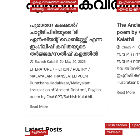
എഐ കവിത
എഐ വിവർത്തന കവിതകൾ
ഇംഗ്ലീഷ് കവ
മലയാള പരിഭാഷാ കവിതകൾ
എഐ ഇംഗ്ലീ
പുരാതന കടക്കാർ/
The Ancie
ചാറ്റ്ജിപിടിയുടെ ‘ദി
poem by 
ഏൻഷ്യന്റ് ഡെബ്റ്റേഴ്സ്’ എന്ന
Kalathil
ഇംഗ്ലീഷ് കവിതയുടെ
ChatGPT
തർജ്ജമ/സതീഷ് കളത്തിൽ
ENGLISH LIT
ENGLISH PO
Sathish Kalathil
May 20, 2026
ഡെബ്റ്റേഴ്
LITERATURE / FICTION / POETRY /
ഇംഗ്ലീഷ് കവ
MALAYALAM TRANSLATED POEM
illustration b
Purathana Kadakkaar/Malayalam
translation of 'Ancient Debtors', English
Re
Read More
poem by ChatGPT/Sathish Kalathil...
mo
ab
Read
Read More
Th
more
An
about
Deb
പുരാതന
Flash Stories
Spec
po
Latest Posts
കടക്കാർ/
പ്രേതകഥ
നീണ്ടകഥ
by
ചാറ്റ്ജിപിടിയുടെ
Ch