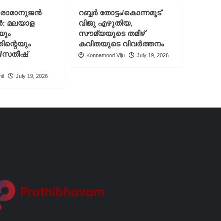
് രാമാനുജൻ
റബ്ബർ തോട്ടം/കൊന്നമൂട്
ൻ: മലയാള
വിജു എഴുതിയ,
യും
സൗമ്യയുടെ തമിഴ്
ിന്റെയും
കവിതയുടെ വിവർത്തനം
ി/സതീഷ്
Konnamood Viju
July 19, 2026
il
July 19, 2026