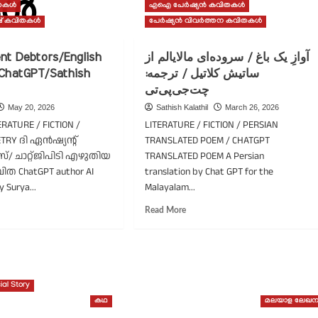
കൾ
ിതകൾ
എഐ പേർഷ്യൻ കവിതകൾ
ഷ് കവിതകൾ
പേർഷ്യൻ വിവർത്തന കവിതകൾ
nt Debtors/English
آوازِ یک باغ / سروده‌ای مالایالم از
ChatGPT/Sathish
ساتیش کلاتیل / ترجمه:
چت‌جی‌پی‌تی
May 20, 2026
Sathish Kalathil
March 26, 2026
ERATURE / FICTION /
LITERATURE / FICTION / PERSIAN
ETRY ദി ഏൻഷ്യന്റ്
TRANSLATED POEM / CHATGPT
സ്/ ചാറ്റ്ജിപിടി എഴുതിയ
TRANSLATED POEM A Persian
ിത ChatGPT author AI
translation by Chat GPT for the
y Surya...
Malayalam...
ad
Read
Read More
re
more
out
about
e
آوازِ
cient
یک
tors/English
باغ
ial Story
em
/
കഥ
മലയാള ലേഖന
سروده‌ای
atGPT/Sathish
مالایالم