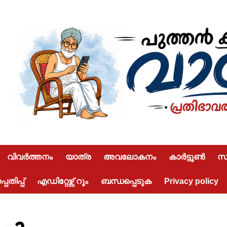
വിവർത്തനം
യാത്ര
അവലോകനം
കാർട്ടൂൺ
സമ
പതിപ്പ്
എഡിറ്റേഴ്സ് റൂം
ബന്ധപ്പെടുക
Privacy policy