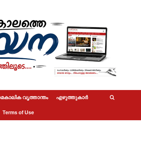
കാലിക വൃത്താന്തം
എഴുത്തുകാർ
Terms of Use