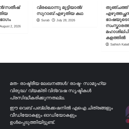
athil
از
ചൻ/സതീഷ്
വിരലൊന്നു മുട്ടിയാൽ/
തുഞ്ചത്ത
ساتیش
തിയ
സുറാബ് എഴുതിയ കഥ
എഴുത്തച്ഛ
کلاتیل
 ഭാഗം
ഭാഷയുടെ
Surab
July 28, 2026
/
സംസ്കാരത്ത
August 2, 2026
ترجمه:
മഹാശില്പ
چت‌جی‌پی‌تی
കളത്തിൽ
Sathish Kalath
മത- രാഷ്ട്രീയ ലേഖനങ്ങൾ/ രാഷ്ട- സാമൂഹ്യ
വിരുദ്ധ/ വ്യക്തി വിദ്വേഷ സൃഷ്ടികൾ
പ്രസിദ്ധീകരിക്കുന്നതല്ല.
ഈ വെബ് പബ്ലിക്കേഷനിൽ എഐ ചിത്രങ്ങളും
വീഡിയോകളും ഓഡിയോകളും
ഉൾപ്പെടുത്തിയിട്ടുണ്ട്.