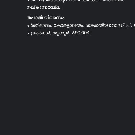
നല്കുന്നതല്ല.
തപാൽ വിലാസം:
പ്രതിഭാവം, കോമളാലയം, ശങ്കരയ്യ റോഡ്, പി. 
പൂത്തോൾ, തൃശൂർ- 680 004.