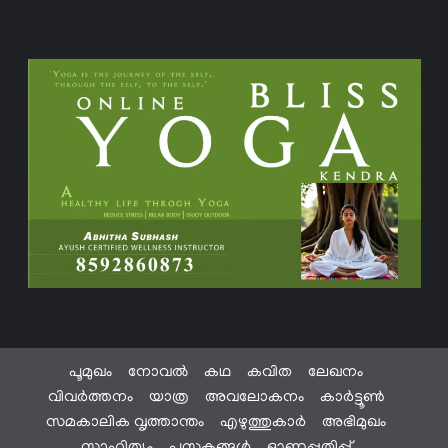
പൂമുഖം
നോവൽ
കഥ
കവിത
ലേഖനം
വിവർത്തനം
യാത്ര
അവലോകനം
കാർട്ടൂൺ
സമകാലിക വൃത്താന്തം
എഴുത്തുകാർ
അഭിമുഖം