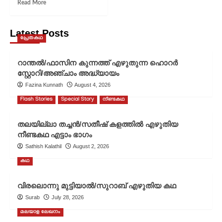
Read
Read More
more
about
പുരാതന
Latest Posts
പ്രേതകഥ
കടക്കാർ/
ചാറ്റ്ജിപിടിയുടെ
‘ദി
റാന്തൽ/ഫാസിന കുന്നത്ത് എഴുതുന്ന ഹൊറർ
ഏൻഷ്യന്റ്
സ്റ്റോറി/അഞ്ചാം അദ്ധ്യായം
ഡെബ്റ്റേഴ്സ്’
Fazina Kunnath
August 4, 2026
എന്ന
ഇംഗ്ലീഷ്
Flash Stories
Special Story
നീണ്ടകഥ
കവിതയുടെ
തർജ്ജമ/
തലയില്ലാ തച്ചൻ/സതീഷ് കളത്തിൽ എഴുതിയ
സതീഷ്
കളത്തിൽ
നീണ്ടകഥ എട്ടാം ഭാഗം
Sathish Kalathil
August 2, 2026
കഥ
വിരലൊന്നു മുട്ടിയാൽ/സുറാബ് എഴുതിയ കഥ
Surab
July 28, 2026
മലയാള ലേഖനം