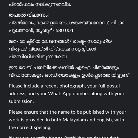
പ്രതിഫലം നല്കുന്നതല്ല.
തപാൽ വിലാസം:
പ്രതിഭാവം, കോമളാലയം, ശങ്കരയ്യ റോഡ്, പി. ഓ.
പൂത്തോൾ, തൃശൂർ- 680 004.
മത- രാഷ്ട്രീയ ലേഖനങ്ങൾ/ രാഷ്ട- സാമൂഹ്യ
വിരുദ്ധ/ വ്യക്തി വിദ്വേഷ സൃഷ്ടികൾ
പ്രസിദ്ധീകരിക്കുന്നതല്ല.
ഈ വെബ് പബ്ലിക്കേഷനിൽ എഐ ചിത്രങ്ങളും
വീഡിയോകളും ഓഡിയോകളും ഉൾപ്പെടുത്തിയിട്ടുണ്ട്.
Please include a recent photograph, your full postal
address, and your WhatsApp number along with your
submission.
Please ensure that the name to be published with your
work is provided in both Malayalam and English, with
the correct spelling.