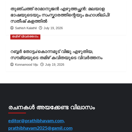
തുഞ്ചത്ത് രാമാനുജൻ എഴുത്തച്ഛൻ: മലയാള
ഭാഷയുടെയും സംസ്കാരത്തിന്റെയും മഹാശില്പി/
സതീഷ് കളത്തിൽ
Sathish Kalathil
July 19, 2026
തമിഴ് വിവർത്തനം
റബ്ബർ തോട്ടം/കൊന്നമൂട് വിജു എഴുതിയ,
സൗമ്യയുടെ തമിഴ് കവിതയുടെ വിവർത്തനം
Konnamood Viju
July 19, 2026
രചനകൾ അയക്കേണ്ട വിലാസം
editor@prathibhavam.com,
prathibhavam2025@gamil.com