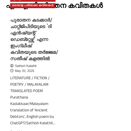
എഐ വിവർത്തന കവിതകൾ
മലയാള പരിഭാഷാ കവിതകൾ
പുരാതന കടക്കാർ/
ചാറ്റ്ജിപിടിയുടെ ‘ദി
ഏൻഷ്യന്റ്
ഡെബ്റ്റേഴ്സ്’ എന്ന
ഇംഗ്ലീഷ്
കവിതയുടെ തർജ്ജമ/
സതീഷ് കളത്തിൽ
Sathish Kalathil
May 20, 2026
LITERATURE / FICTION /
POETRY / MALAYALAM
TRANSLATED POEM
Purathana
Kadakkaar/Malayalam
translation of 'Ancient
Debtors', English poem by
ChatGPT/Sathish Kalathil...