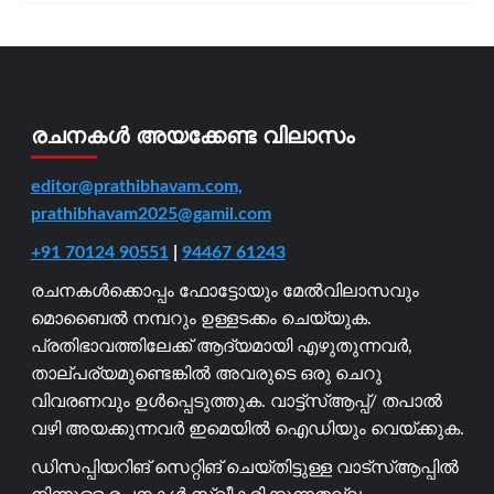
രചനകൾ അയക്കേണ്ട വിലാസം
editor@prathibhavam.com,
prathibhavam2025@gamil.com
+91 70124 90551
|
94467 61243
രചനകൾക്കൊപ്പം ഫോട്ടോയും മേൽവിലാസവും
മൊബൈൽ നമ്പറും ഉള്ളടക്കം ചെയ്യുക.
പ്രതിഭാവത്തിലേക്ക് ആദ്യമായി എഴുതുന്നവർ,
താല്പര്യമുണ്ടെങ്കിൽ അവരുടെ ഒരു ചെറു
വിവരണവും ഉൾപ്പെടുത്തുക. വാട്ട്സ്ആപ്പ്/ തപാൽ
വഴി അയക്കുന്നവർ ഇമെയിൽ ഐഡിയും വെയ്ക്കുക.
ഡിസപ്പിയറിങ് സെറ്റിങ് ചെയ്തിട്ടുള്ള വാട്സ്ആപ്പിൽ