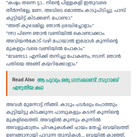
”കഷ്ടം തന്നെ ട്ടാ… നിന്റെ പിള്ളകളി ഇതുവരെ
തീർന്നില്ലേ, ണേ.. അവിടെ മൊത്തം കാടുപിടിച്ചു. പാമ്പ്
കുട്ടിയിട്ട് കിടക്കണ്. പോണ്ടാ.”
”അത് കുഴപ്പമില്ല. ഞാൻ ശ്രദ്ധിച്ചോളാം.”
”ന്നാ പിന്നെ ഞാൻ വണ്ടിയിൽ കൊണ്ടാക്കാം.
അവിയൻകോട് വഴി പോയാൽ ഇപ്പോൾ കുന്നിന്റെ
മുകളറ്റം വരെ വണ്ടിയിൽ പോകാം.”
”വേണ്ടടാ. എനിക്ക് തനിച്ചു പോകണം, നടന്ന്. ഞാൻ
പതിയെ അങ്ങ് കയറിക്കോളാം.”
Read Also
ആ പൂവും ഒരു ഗസലാണ്/ സുറാബ്
എഴുതിയ കഥ
അവൾ മുന്നോട്ട് നീങ്ങി. കാടും പടർപ്പും പൊത്തും
കുട്ടിയിട്ടു കിടക്കുന്ന പാമ്പുകളും കടന്ന് കുന്നിന്റെ
മുകളിലെത്തി. അവളിൽ കുന്നും കുന്നിൽ
അവളുംമാത്രം. ചിറകുകൾക്ക് ചായം തേച്ച്, വെയിലത്ത്
ഉണങ്ങാനായി പാറുന്ന തുമ്പികൾ…. വെയിൽ കാഞ്ഞ്,