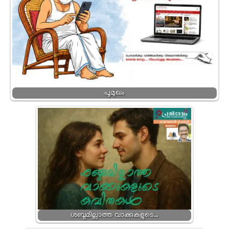
പൂമുഖം
ശബ്ദമില്ലാത്ത വാക്കുകളുടെ…