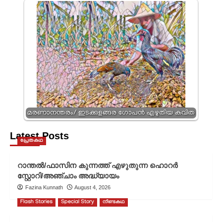
മരണാനന്തരം/ ഇടക്കുളങ്ങര ഗോപൻ എഴുതിയ കവിത
Latest Posts
പ്രേതകഥ
റാന്തൽ/ഫാസിന കുന്നത്ത് എഴുതുന്ന ഹൊറർ
സ്റ്റോറി/അഞ്ചാം അദ്ധ്യായം
Fazina Kunnath
August 4, 2026
Flash Stories
Special Story
നീണ്ടകഥ