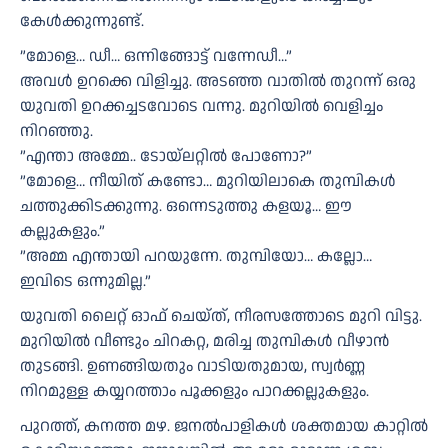
കേൾക്കുന്നുണ്ട്.
”മോളെ… ഡീ… ഒന്നിങ്ങോട്ട് വന്നേഡീ…”
അവൾ ഉറക്കെ വിളിച്ചു. അടഞ്ഞ വാതിൽ തുറന്ന് ഒരു
യുവതി ഉറക്കച്ചടവോടെ വന്നു. മുറിയിൽ വെളിച്ചം
നിറഞ്ഞു.
”എന്താ അമ്മേ.. ടോയ്‌ലറ്റിൽ പോണോ?”
”മോളെ… നീയിത് കണ്ടോ… മുറിയിലാകെ തുമ്പികൾ
ചത്തുക്കിടക്കുന്നു. ഒന്നെടുത്തു കളയൂ… ഈ
കല്ലുകളും.”
”അമ്മ എന്തായി പറയുന്നേ. തുമ്പിയോ… കല്ലോ…
ഇവിടെ ഒന്നുമില്ല.”
യുവതി ലൈറ്റ് ഓഫ് ചെയ്ത്, നീരസത്തോടെ മുറി വിട്ടു.
മുറിയിൽ വീണ്ടും ചിറകറ്റ, മരിച്ച തുമ്പികൾ വീഴാൻ
തുടങ്ങി. ഉണങ്ങിയതും വാടിയതുമായ, സ്വർണ്ണ
നിറമുള്ള കയ്യറത്താം പൂക്കളും പാറക്കല്ലുകളും.
പുറത്ത്, കനത്ത മഴ. ജനൽപാളികൾ ശക്തമായ കാറ്റിൽ