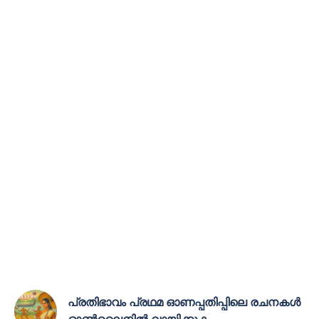
പ്രതിഭാവം പ്രഥമ ഓണപ്പതിപ്പിലെ രചനകൾ