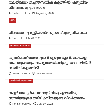
തലയില്ലാ തച്ചൻ/സതീഷ് കളത്തിൽ എഴുതിയ
നീണ്ടകഥ എട്ടാം ഭാഗം
Sathish Kalathil
August 2, 2026
കഥ
വിരലൊന്നു മുട്ടിയാൽ/സുറാബ് എഴുതിയ കഥ
Surab
July 28, 2026
മലയാള ലേഖനം
തുഞ്ചത്ത് രാമാനുജൻ എഴുത്തച്ഛൻ: മലയാള
ഭാഷയുടെയും സംസ്കാരത്തിന്റെയും മഹാശില്പി/
സതീഷ് കളത്തിൽ
Sathish Kalathil
July 19, 2026
തമിഴ് വിവർത്തനം
റബ്ബർ തോട്ടം/കൊന്നമൂട് വിജു എഴുതിയ,
സൗമ്യയുടെ തമിഴ് കവിതയുടെ വിവർത്തനം
Konnamood Viju
July 19, 2026