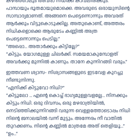
കഴിഞ്ഞാലും അവരാ നിധിക്ക് കാവലിരിക്കും.
പാമ്പായും ഭൂതമായുമൊക്കെ. അവരുടെ ഒരായുസിന്റെ
സാമ്പാദ്യമാണത്. അങ്ങനെ പെട്ടെന്നൊന്നും അവരത്
ആർക്കും വിട്ടുകൊടുക്കില്ല. അതുകൊണ്ട്, അത്തരം
നിധികളൊക്കെ ആരുടേം കണ്ണിൽ അത്ര
പെട്ടെന്നൊന്നും പെടില്ല.”
”അപ്പൊ… അതാർക്കും കിട്ടില്ലേ?”
”കിട്ടും. യോഗമുള്ള ചിലർക്ക്. സമയമാകുമ്പോളത്
അവർക്കു മുന്നിൽ കാണും. താനേ കുന്നിറങ്ങി വരും.”
ഇത്തവണ ശ്വാസ- നിശ്വാസങ്ങളുടെ ഇടവേള കുറച്ചു
നീണ്ടുനിന്നു.
”എനിക്ക് കിട്ടുവോ നിധി?”
”കിട്ടൂലോ … എന്റെ കൊച്ച് ഭാഗ്യമുള്ളവളല്ലേ… നിനക്കും
കിട്ടും നിധി. ഒരു ദിവസം, ഒരു മഴരാത്രിയിൽ,
നെടിഞ്ഞിക്കുന്നിറങ്ങി വരുന്ന വെള്ളത്തോടൊപ്പം നിധി
നിന്റെ ജനാലയിൽ വന്ന് മുട്ടും. അന്നേരം നീ വാതിൽ
തുറക്കണം. നിന്റെ കണ്ണിൽ മാത്രമേ അത് തെളിയൂ…”
”ഉം…”