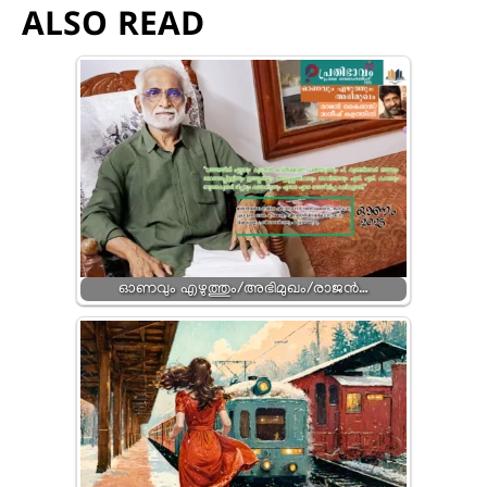
ALSO READ
ഓണവും എഴുത്തും/അഭിമുഖം/രാജൻ…