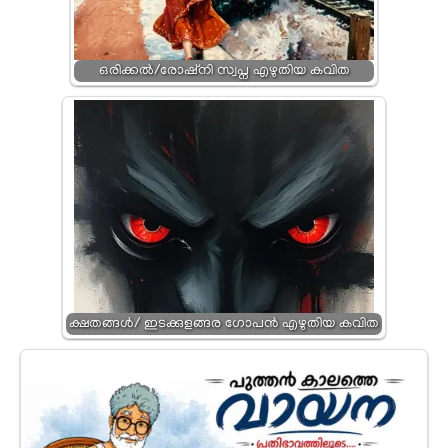
ഒരിക്കൽ/രോഷ്നി സ്വപ്ന എഴുതിയ കവിത
ക്ഷതങ്ങൾ/ ഇടക്കുളങ്ങര ഗോപൻ എഴുതിയ കവിത