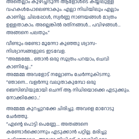
അതെല്ലാം കുഴിച്ചിടുന്ന ആളോൾടെ കയ്യിലുള്ള
വഹകൾപോലെണ്ടാകും. എല്ലാ നിധിയിലും എല്ലാം
കാണില്ല. ചിലപ്പോൾ, സ്വർണ്ണ നാണയങ്ങൾ മാത്രം
ഉള്ളതാകാം. അല്ലെങ്കിൽ രത്‌നങ്ങൾ… പവിഴങ്ങൾ…
അങ്ങനെ പലതും.”
വീണ്ടും രണ്ടോ മൂന്നോ കുഞ്ഞു ശ്വാസ-
നിശ്വാസങ്ങളുടെ ഇടവേള.
”അമ്മമ്മേ… ഞാൻ ഒരു സൂത്രം പറയാം, ചെവി
കാണിച്ചേ…”
അമ്മമ്മ അവളോട് നല്ലോണം ചേർന്നുകിടന്നു.
”ഞാനെ… വളർന്നു വലുതാകുമ്പോ ഒരു
ജെസിബിയുമായി ചെന്ന് ആ നിധിയൊക്കെ എടുക്കും.
നോക്കിക്കോ…’
അമ്മമ്മ കുറച്ചുറക്കേ ചിരിച്ചു. അവളെ മാറോടു
ചേർത്തു.
”എന്റെ പൊട്ടി പെണ്ണേ…. അതങ്ങനെ
കണ്ടോർക്കൊന്നും എടുക്കാൻ പറ്റില്ല. മരിച്ചു