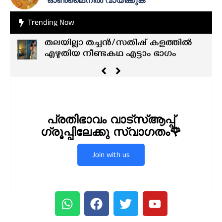
ഓൺലൈനിൽ വായിക്കുക
Trending Now
തലയില്ലാ തച്ചൻ/സതീഷ് കളത്തിൽ
എഴുതിയ നീണ്ടകഥ എട്ടാം ഭാഗം
പ്രതിഭാവം വാട്സ്ആപ്പ്
ഗ്രൂപ്പിലേക്കു സ്വാഗതം🌹
Join with us