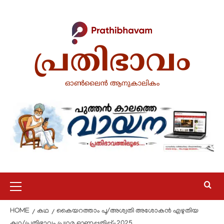
പ്രതിഭാവം
ഓൺലൈൻ ആനുകാലികം
HOME
കഥ
കൈയറത്താം പൂ/അശ്വതി അശോകൻ എഴുതിയ
കഥ/പ്രതിഭാവം പ്രഥമ ഓണപ്പതിപ്പ്-2025