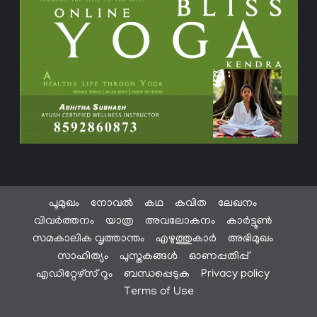
പൂമുഖം
നോവൽ
കഥ
കവിത
ലേഖനം
വിവർത്തനം
യാത്ര
അവലോകനം
കാർട്ടൂൺ
സമകാലിക വൃത്താന്തം
എഴുത്തുകാർ
അഭിമുഖം
സാഹിത്യം
പുസ്തകങ്ങൾ
ഓണപ്പതിപ്പ്
എഡിറ്റേഴ്സ് റൂം
ബന്ധപ്പെടുക
Privacy policy
Terms of Use