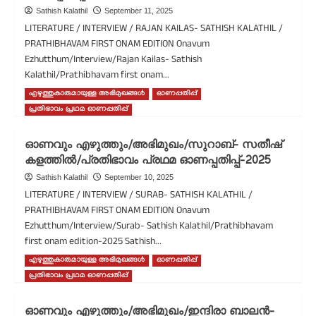
പേരൂർ
Sathish Kalathil
September 11, 2025
എഴുതിയ
LITERATURE / INTERVIEW / RAJAN KAILAS- SATHISH KALATHIL /
ലേഖനം/
PRATHIBHAVAM FIRST ONAM EDITION Onavum
പ്രതിഭാവം
Ezhutthum/Interview/Rajan Kailas- Sathish
പ്രഥമ
Kalathil/Prathibhavam first onam...
ഓണപ്പതിപ്പ്-2025
എഴുത്തുകാരുമായുള്ള അഭിമുഖങ്ങൾ
ഓണപ്പതിപ്പ്
Read
Read More
more
പ്രതിഭാവം പ്രഥമ ഓണപ്പതിപ്പ്
about
ഓണവും
ഓണവും എഴുത്തും/അഭിമുഖം/സുറാബ്- സതീഷ്
എഴുത്തും/
കളത്തിൽ/പ്രതിഭാവം പ്രഥമ ഓണപ്പതിപ്പ്-2025
അഭിമുഖം/
രാജൻ
Sathish Kalathil
September 10, 2025
കൈലാസ്-
LITERATURE / INTERVIEW / SURAB- SATHISH KALATHIL /
സതീഷ്
PRATHIBHAVAM FIRST ONAM EDITION Onavum
കളത്തിൽ/
Ezhutthum/Interview/Surab- Sathish Kalathil/Prathibhavam
പ്രതിഭാവം
first onam edition-2025 Sathish...
പ്രഥമ
ഓണപ്പതിപ്പ്-2025
എഴുത്തുകാരുമായുള്ള അഭിമുഖങ്ങൾ
ഓണപ്പതിപ്പ്
Read
Read More
more
പ്രതിഭാവം പ്രഥമ ഓണപ്പതിപ്പ്
about
ഓണവും
ഓണവും എഴുത്തും/അഭിമുഖം/ഇന്ദിരാ ബാലൻ-
എഴുത്തും/