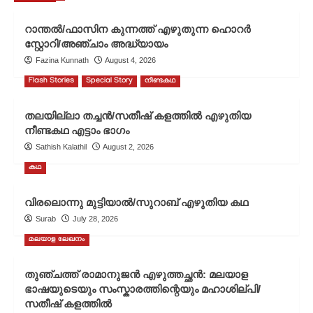
സി.
എ.
റാന്തൽ/ഫാസിന കുന്നത്ത് എഴുതുന്ന ഹൊറർ
കൃഷ്ണൻ
സ്റ്റോറി/അഞ്ചാം അദ്ധ്യായം
എഴുതിയ
Fazina Kunnath
August 4, 2026
ലേഖനം/
പ്രതിഭാവം
Flash Stories
Special Story
നീണ്ടകഥ
പ്രഥമ
ഓണപ്പതിപ്പ്-2025
തലയില്ലാ തച്ചൻ/സതീഷ് കളത്തിൽ എഴുതിയ
നീണ്ടകഥ എട്ടാം ഭാഗം
Sathish Kalathil
August 2, 2026
കഥ
വിരലൊന്നു മുട്ടിയാൽ/സുറാബ് എഴുതിയ കഥ
Surab
July 28, 2026
മലയാള ലേഖനം
തുഞ്ചത്ത് രാമാനുജൻ എഴുത്തച്ഛൻ: മലയാള
ഭാഷയുടെയും സംസ്കാരത്തിന്റെയും മഹാശില്പി/
സതീഷ് കളത്തിൽ