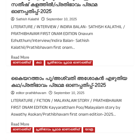
സതീഷ് കളത്തിൽ/പ്രതിഭാവം പ്രഥമ
അഭിമുഖം/
ഓണപ്പതിപ്പ്-2025
സുറാബ്-
സതീഷ്
Sathish Kalathil
September 10, 2025
കളത്തിൽ/
LITERATURE / INTERVIEW / INDIRA BALAN- SATHISH KALATHIL /
പ്രതിഭാവം
PRATHIBHAVAM FIRST ONAM EDITION Onavum
പ്രഥമ
Ezhutthum/Interview/Indira Balan- Sathish
ഓണപ്പതിപ്പ്-2025
Kalathil/Prathibhavam first onam...
Read
Read More
more
ഓണപ്പതിപ്പ്
കഥ
പ്രതിഭാവം പ്രഥമ ഓണപ്പതിപ്പ്
about
ഓണവും
കൈയറത്താം പൂ/അശ്വതി അശോകൻ എഴുതിയ
എഴുത്തും/
കഥ/പ്രതിഭാവം പ്രഥമ ഓണപ്പതിപ്പ്-2025
അഭിമുഖം/
ഇന്ദിരാ
editor-prathibhavam
September 10, 2025
ബാലൻ-
LITERATURE / FICTION / MALAYALAM STORY / PRATHIBHAVAM
സതീഷ്
FIRST ONAM EDITION Kayyarattham Poo/Malayalam story by
കളത്തിൽ/
Aswathy Asokan/Prathibhavam first onam edition-2025...
പ്രതിഭാവം
പ്രഥമ
Read
Read More
ഓണപ്പതിപ്പ്-2025
more
ഓണപ്പതിപ്പ്
പ്രതിഭാവം പ്രഥമ ഓണപ്പതിപ്പ്
യാത്ര
about