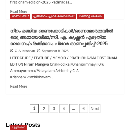
first onam edition-2025 Padmadas...
ഗ്ലോബ്
തിയേറ്റർ/
Read
Read More
പ്രതിഭാവം
more
ഓണപ്പതിപ്പ്
പ്രതിഭാവം പ്രഥമ ഓണപ്പതിപ്പ്
മലയാള ലേഖനം
പ്രഥമ
about
ഓണപ്പതിപ്പ്-2025
ഓണത്തിന്റെ
നിറം മങ്ങിയ ഓണക്കോടികൾ/ഓണമോർമ്മയിൽ
പ്രതിഭാവം/
ഒരു അമ്മയോർമ്മ/സി. എ. കൃഷ്ണൻ എഴുതിയ
പദ്മദാസ്
ലേഖനം/പ്രതിഭാവം പ്രഥമ ഓണപ്പതിപ്പ്-2025
എഴുതിയ
ലേഖനം/
C. A. Krishnan
September 9, 2025
മഴുവിന്റെ
LITERATURE / FEATURE / MEMOIR / PRATHIBHAVAM FIRST ONAM
കഥ
EDITION Niram Mangiya Onakkodikal/Onamormmayil Oru
/
Ammayormma/Malayalam Article by C. A.
ബാലാമണിയമ്മ/
Krishnan/Prathibhavam...
പ്രതിഭാവം
പ്രഥമ
Read
Read More
ഓണപ്പതിപ്പ്-2025
more
about
നിറം
Posts
മങ്ങിയ
2
3
4
6
Next
1
…
ഓണക്കോടികൾ/
pagination
ഓണമോർമ്മയിൽ
Latest Posts
ഒരു
പ്രേതകഥ
അമ്മയോർമ്മ/