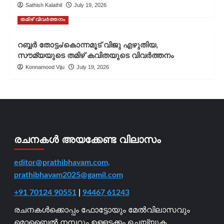
Sathish Kalathil
July 19, 2026
തമിഴ് വിവർത്തനം
റബ്ബർ തോട്ടം/കൊന്നമൂട് വിജു എഴുതിയ,
സൗമ്യയുടെ തമിഴ് കവിതയുടെ വിവർത്തനം
Konnamood Viju
July 19, 2026
രചനകൾ അയക്കേണ്ട വിലാസം
editor@prathibhavam.com,
prathibhavam2025@gamil.com
+91 70124 90551
|
94467 61243
രചനകൾക്കൊപ്പം ഫോട്ടോയും മേൽവിലാസവും
മൊബൈൽ നമ്പറും ഉള്ളടക്കം ചെയ്യുക.