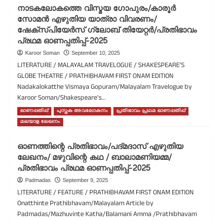
കൈയറത്താം
നാടകലോകത്തെ വിസ്മയ ഗോപുരം/കാരൂർ
പൂ/
സോമൻ എഴുതിയ യാത്രാ വിവരണം/
അശ്വതി
ഷേക്‌സ്പിയേർസ് ഗ്ലോബ് തിയേറ്റർ/പ്രതിഭാവം
അശോകൻ
എഴുതിയ
പ്രഥമ ഓണപ്പതിപ്പ്-2025
കഥ/
Karoor Soman
September 10, 2025
പ്രതിഭാവം
LITERATURE / MALAYALAM TRAVELOGUE / SHAKESPEARE’S
പ്രഥമ
GLOBE THEATRE / PRATHIBHAVAM FIRST ONAM EDITION
ഓണപ്പതിപ്പ്-2025
Nadakalokatthe Vismaya Gopuram/Malayalam Travelogue by
Karoor Soman/Shakespeare's...
ഓണപ്പതിപ്പ്
പുസ്തക അവലോകനം
പ്രതിഭാവം പ്രഥമ ഓണപ്പതിപ്പ്
Read
Read More
more
മലയാള ലേഖനം
about
നാടകലോകത്തെ
ഓണത്തിന്റെ പ്രതിഭാവം/പദ്മദാസ് എഴുതിയ
വിസ്മയ
ലേഖനം/ മഴുവിന്റെ കഥ / ബാലാമണിയമ്മ/
ഗോപുരം/
പ്രതിഭാവം പ്രഥമ ഓണപ്പതിപ്പ്-2025
കാരൂർ
സോമൻ
Padmadas
September 9, 2025
എഴുതിയ
LITERATURE / FEATURE / PRATHIBHAVAM FIRST ONAM EDITION
യാത്രാ
Onatthinte Prathibhavam/Malayalam Article by
വിവരണം/
Padmadas/Mazhuvinte Katha/Balamani Amma /Prathibhavam
ഷേക്‌സ്പിയേർസ്