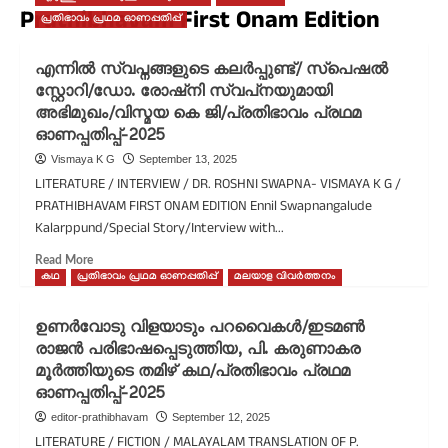
Prathibhavam First Onam Edition
പ്രതിഭാവം പ്രഥമ ഓണപ്പതിപ്പ്
എന്നിൽ സ്വപ്നങ്ങളുടെ കലർപ്പുണ്ട്/ സ്‌പെഷൽ
സ്റ്റോറി/ഡോ. രോഷ്നി സ്വപ്‌നയുമായി
അഭിമുഖം/വിസ്മയ കെ ജി/പ്രതിഭാവം പ്രഥമ
ഓണപ്പതിപ്പ്-2025
Vismaya K G
September 13, 2025
LITERATURE / INTERVIEW / DR. ROSHNI SWAPNA- VISMAYA K G /
PRATHIBHAVAM FIRST ONAM EDITION Ennil Swapnangalude
Kalarppund/Special Story/Interview with...
Read
Read More
more
കഥ
പ്രതിഭാവം പ്രഥമ ഓണപ്പതിപ്പ്
മലയാള വിവർത്തനം
about
എന്നിൽ
ഉണർവോടു വിളയാടും പറവൈകൾ/ഇടമൺ
സ്വപ്നങ്ങളുടെ
രാജൻ പരിഭാഷപ്പെടുത്തിയ, പി. കരുണാകര
കലർപ്പുണ്ട്/
മൂർത്തിയുടെ തമിഴ് കഥ/പ്രതിഭാവം പ്രഥമ
സ്‌പെഷൽ
സ്റ്റോറി/
ഓണപ്പതിപ്പ്-2025
ഡോ.
editor-prathibhavam
September 12, 2025
രോഷ്നി
LITERATURE / FICTION / MALAYALAM TRANSLATION OF P.
സ്വപ്‌നയുമായി