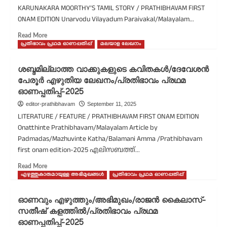
KARUNAKARA MOORTHY’S TAMIL STORY / PRATHIBHAVAM FIRST
അഭിമുഖം/
ONAM EDITION Unarvodu Vilayadum Paraivakal/Malayalam...
വിസ്മയ
കെ
Read
Read More
ജി/
more
പ്രതിഭാവം പ്രഥമ ഓണപ്പതിപ്പ്
മലയാള ലേഖനം
പ്രതിഭാവം
about
പ്രഥമ
ഉണർവോടു
ഓണപ്പതിപ്പ്-2025
ശബ്ദമില്ലാത്ത വാക്കുകളുടെ കവിതകൾ/ദേവേശൻ
വിളയാടും
പേരൂർ എഴുതിയ ലേഖനം/പ്രതിഭാവം പ്രഥമ
പറവൈകൾ/
ഓണപ്പതിപ്പ്-2025
ഇടമൺ
രാജൻ
editor-prathibhavam
September 11, 2025
പരിഭാഷപ്പെടുത്തിയ,
LITERATURE / FEATURE / PRATHIBHAVAM FIRST ONAM EDITION
പി.
Onatthinte Prathibhavam/Malayalam Article by
കരുണാകര
Padmadas/Mazhuvinte Katha/Balamani Amma /Prathibhavam
മൂർത്തിയുടെ
first onam edition-2025 എലിസബത്ത്...
തമിഴ്
കഥ/
Read
Read More
പ്രതിഭാവം
more
എഴുത്തുകാരുമായുള്ള അഭിമുഖങ്ങൾ
പ്രതിഭാവം പ്രഥമ ഓണപ്പതിപ്പ്
പ്രഥമ
about
ഓണപ്പതിപ്പ്-2025
ശബ്ദമില്ലാത്ത
ഓണവും എഴുത്തും/അഭിമുഖം/രാജൻ കൈലാസ്-
വാക്കുകളുടെ
സതീഷ് കളത്തിൽ/പ്രതിഭാവം പ്രഥമ
കവിതകൾ/
ഓണപ്പതിപ്പ്-2025
ദേവേശൻ