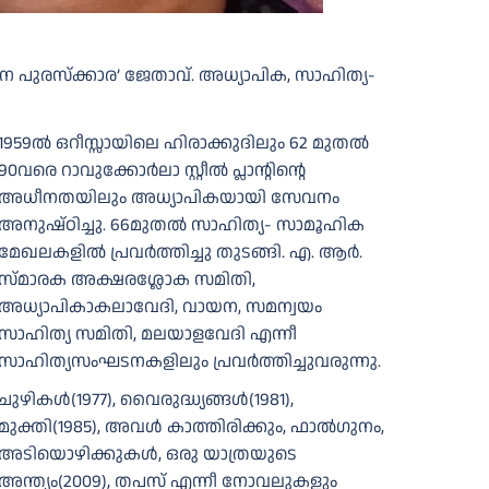
 പുരസ്‌ക്കാര’ ജേതാവ്. അധ്യാപിക, സാഹിത്യ-
1959ല്‍ ഒറീസ്സായിലെ ഹിരാക്കുദിലും 62 മുതല്‍
90വരെ റാവുക്കോര്‍ലാ സ്റ്റീല്‍ പ്ലാന്റിന്റെ
അധീനതയിലും അധ്യാപികയായി സേവനം
അനുഷ്ഠിച്ചു. 66മുതല്‍ സാഹിത്യ- സാമൂഹിക
മേഖലകളിൽ പ്രവർത്തിച്ചു തുടങ്ങി. എ. ആര്‍.
സ്മാരക അക്ഷരശ്ലോക സമിതി,
അധ്യാപികാകലാവേദി, വായന, സമന്വയം
സാഹിത്യ സമിതി, മലയാളവേദി എന്നീ
സാഹിത്യസംഘടനകളിലും പ്രവര്‍ത്തിച്ചുവരുന്നു.
ചുഴികള്‍(1977), വൈരുദ്ധ്യങ്ങള്‍(1981),
മുക്തി(1985), അവള്‍ കാത്തിരിക്കും, ഫാല്‍ഗുനം,
അടിയൊഴിക്കുകള്‍, ഒരു യാത്രയുടെ
അന്ത്യം(2009), തപസ് എന്നീ നോവലുകളും