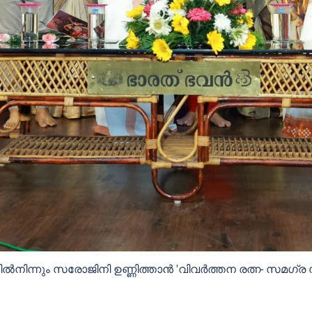
ിൽനിന്നും സരോജിനി ഉണ്ണിത്താൻ 'വിവർത്തന രത്ന- സമഗ്ര സം