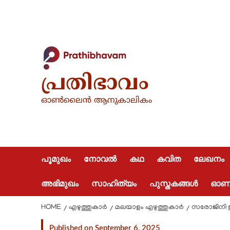
പ്രതിഭാവം
ഓൺലൈൻ ആനുകാലികം
പൂമുഖം
നോവൽ
കഥ
കവിത
ലേഖനം
അഭിമുഖം
സാഹിത്യം
പുസ്തകങ്ങൾ
ഓണപ്
HOME
എഴുത്തുകാർ
മലയാളം എഴുത്തുകാർ
സരോജിനി ഉ
Published on September 6, 2025