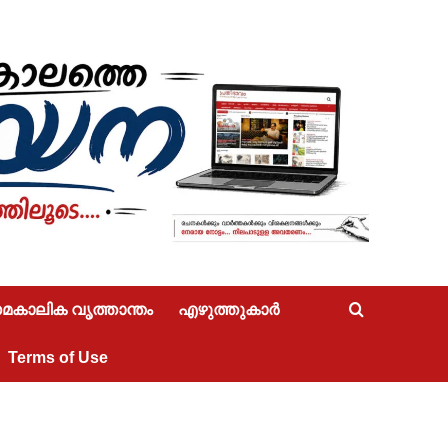
കാലിക വൃത്താന്തം
എഴുത്തുകാർ
Terms of Use