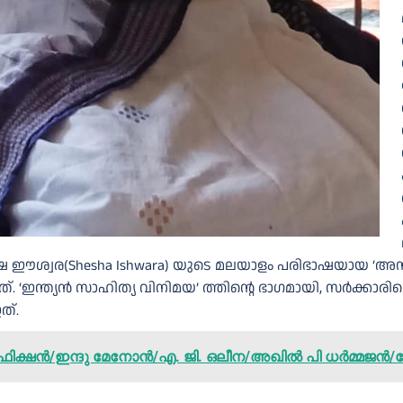
്വര(Shesha Ishwara) യുടെ മലയാളം പരിഭാഷയായ ‘അന്തി
 ‘ഇന്ത്യൻ സാഹിത്യ വിനിമയ’ ത്തിന്റെ ഭാഗമായി, സർക്കാരിന
ത്.
ൻ ഫിക്ഷൻ/ഇന്ദു മേനോൻ/എ. ജി. ഒലീന/അഖില്‍ പി ധര്‍മ്മ