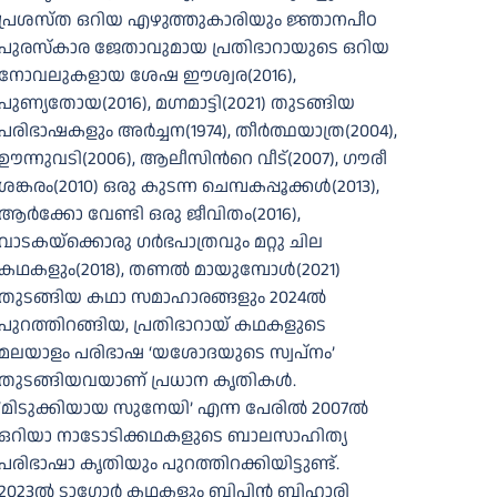
പ്രശസ്ത ഒറിയ എഴുത്തുകാരിയും ജ്ഞാനപീഠ
പുരസ്കാര ജേതാവുമായ പ്രതിഭാറായുടെ ഒറിയ
നോവലുകളായ ശേഷ ഈശ്വര(2016),
പുണ്യതോയ(2016), മഗ്നമാട്ടി(2021) തുടങ്ങിയ
പരിഭാഷകളും അര്‍ച്ചന(1974), തീര്‍ത്ഥയാത്ര(2004),
ഊന്നുവടി(2006), ആലീസിന്‍റെ വീട്(2007), ഗൗരീ
ശങ്കരം(2010) ഒരു കുടന്ന ചെമ്പകപ്പൂക്കൾ(2013),
ആർക്കോ വേണ്ടി ഒരു ജീവിതം(2016),
വാടകയ്‌ക്കൊരു ഗർഭപാത്രവും മറ്റു ചില
കഥകളും(2018), തണൽ മായുമ്പോൾ(2021)
തുടങ്ങിയ കഥാ സമാഹാരങ്ങളും 2024ൽ
പുറത്തിറങ്ങിയ, പ്രതിഭാറായ് കഥകളുടെ
മലയാളം പരിഭാഷ ‘യശോദയുടെ സ്വപ്നം’
തുടങ്ങിയവയാണ് പ്രധാന കൃതികള്‍.
‘മിടുക്കിയായ സുനേയി’ എന്ന പേരിൽ 2007ൽ
ഒറിയാ നാടോടിക്കഥകളുടെ ബാലസാഹിത്യ
പരിഭാഷാ കൃതിയും പുറത്തിറക്കിയിട്ടുണ്ട്.
2023ൽ ടാഗോർ കഥകളും ബിപിന്‍ ബിഹാരി