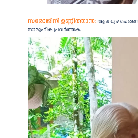
സരോജിനി ഉണ്ണിത്താൻ:
ആലപ്പുഴ ചെങ്ങന്
സാമൂഹിക പ്രവർത്തക.