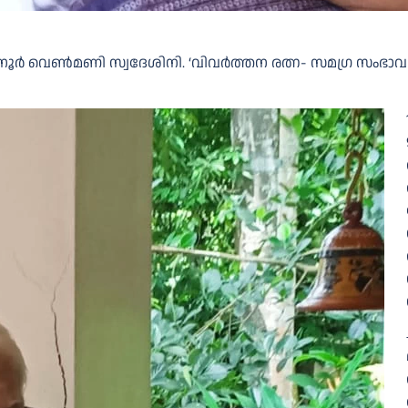
നൂർ വെണ്‍മണി സ്വദേശിനി. ‘വിവർത്തന രത്ന- സമഗ്ര സംഭാവന