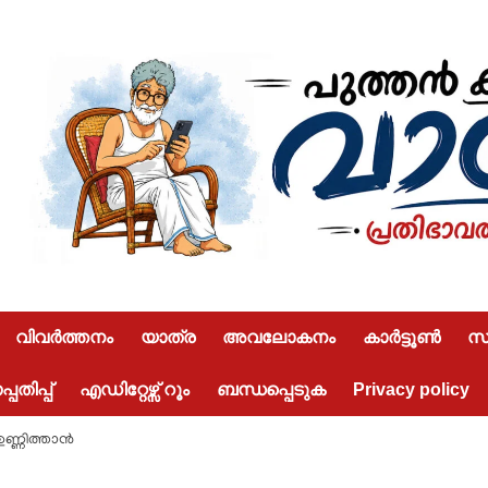
വിവർത്തനം
യാത്ര
അവലോകനം
കാർട്ടൂൺ
സമ
പതിപ്പ്
എഡിറ്റേഴ്സ് റൂം
ബന്ധപ്പെടുക
Privacy policy
ണ്ണിത്താൻ