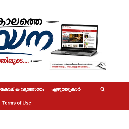
കാലിക വൃത്താന്തം
എഴുത്തുകാർ
Terms of Use