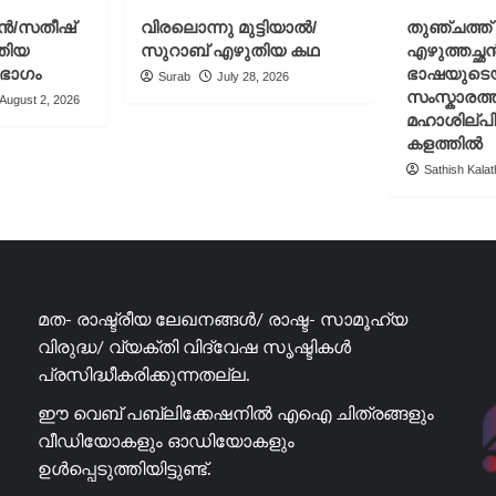
ഷു
പുളിമാത്ത്
ചൻ/സതീഷ്
വിരലൊന്നു മുട്ടിയാൽ/
തുഞ്ചത്ത
പെഷ്യൽ-
എഴുതിയ
തിയ
സുറാബ് എഴുതിയ കഥ
എഴുത്തച്ഛ
25
ലേഖനം/
 ഭാഗം
ഭാഷയുടെ
Surab
July 28, 2026
വിഷു
സംസ്കാരത്ത
August 2, 2026
സ്പെഷ്യൽ-
മഹാശില്പ
2025
കളത്തിൽ
Sathish Kalath
മത- രാഷ്ട്രീയ ലേഖനങ്ങൾ/ രാഷ്ട- സാമൂഹ്യ
വിരുദ്ധ/ വ്യക്തി വിദ്വേഷ സൃഷ്ടികൾ
പ്രസിദ്ധീകരിക്കുന്നതല്ല.
ഈ വെബ് പബ്ലിക്കേഷനിൽ എഐ ചിത്രങ്ങളും
വീഡിയോകളും ഓഡിയോകളും
ഉൾപ്പെടുത്തിയിട്ടുണ്ട്.