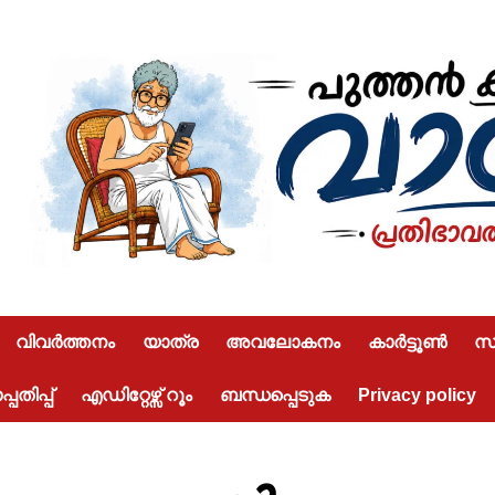
വിവർത്തനം
യാത്ര
അവലോകനം
കാർട്ടൂൺ
സമ
പതിപ്പ്
എഡിറ്റേഴ്സ് റൂം
ബന്ധപ്പെടുക
Privacy policy