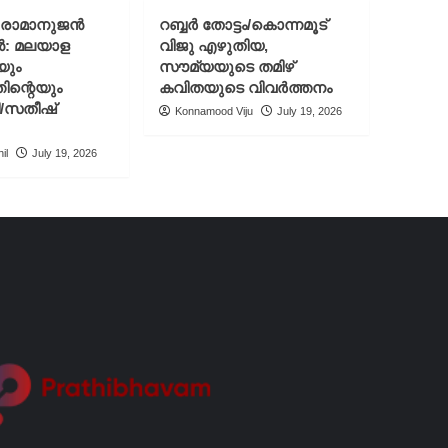
് രാമാനുജൻ
റബ്ബർ തോട്ടം/കൊന്നമൂട്
ൻ: മലയാള
വിജു എഴുതിയ,
യും
സൗമ്യയുടെ തമിഴ്
ിന്റെയും
കവിതയുടെ വിവർത്തനം
ി/സതീഷ്
Konnamood Viju
July 19, 2026
il
July 19, 2026