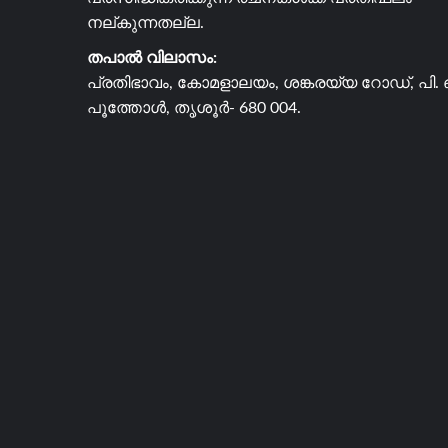
നല്കുന്നതല്ല.
തപാൽ വിലാസം:
പ്രതിഭാവം, കോമളാലയം, ശങ്കരയ്യ റോഡ്, പി. 
പൂത്തോൾ, തൃശൂർ- 680 004.