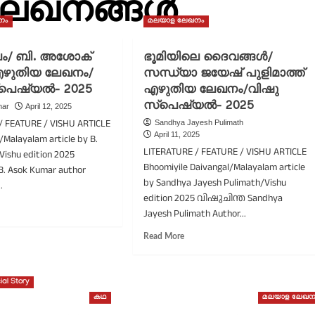
ലേഖനങ്ങൾ
നം
മലയാള ലേഖനം
ം/ ബി. അശോക്
ഭൂമിയിലെ ദൈവങ്ങൾ/
എഴുതിയ ലേഖനം/
സന്ധ്യാ ജയേഷ് പുളിമാത്ത്
്പെഷ്യൽ- 2025
എഴുതിയ ലേഖനം/വിഷു
സ്പെഷ്യൽ- 2025
mar
April 12, 2025
/ FEATURE / VISHU ARTICLE
Sandhya Jayesh Pulimath
April 11, 2025
Malayalam article by B.
LITERATURE / FEATURE / VISHU ARTICLE
Vishu edition 2025
Bhoomiyile Daivangal/Malayalam article
. Asok Kumar author
by Sandhya Jayesh Pulimath/Vishu
.
edition 2025 വിഷുചിന്ത Sandhya
ad
Jayesh Pulimath Author...
re
out
Read
Read More
ഷുഫലം/
more
.
about
ശോക്
ഭൂമിയിലെ
ial Story
മാർ
ദൈവങ്ങൾ/
കഥ
മലയാള ലേഖന
ുതിയ
സന്ധ്യാ
ഖനം/
ജയേഷ്