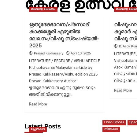
കേരള ഉത്സവ 
മലയാള ലേഖനം
മലയാള ലേഖ
ഋതുഭേദഭാവന/പ്രസാദ്
വിഷുഫല
കാക്കശ്ശേരി എഴുതിയ
കുമാർ 
ലേഖനം/വിഷു സ്പെഷ്യൽ-
വിഷു സ
2025
B. Asok Ku
LITERATURE 
Prasad Kakkassery
April 13, 2025
Vishuphalam/
LITERATURE / FEATURE / VISHU ARTICLE
Asok Kumar/
Rithubhavana/Malayalam article by
വിഷുചിന്ത B
Prasad Kakkassery/Vishu edition 2025
വിഷുഫലം..
Prasad Kakkassery Author
ഋതുഭേദഭാവന ഏതു ദുർഘടവും
Re
Read More
അതിജീവിക്കാനുള്ള...
mo
ab
Read
Read More
വി
more
ബി
about
അ
ഋതുഭേദഭാവന/
Flash Stories
Spec
കു
Latest Posts
പ്രസാദ്
പ്രേതകഥ
നീണ്ടകഥ
എഴ
കാക്കശ്ശേരി
ലേ