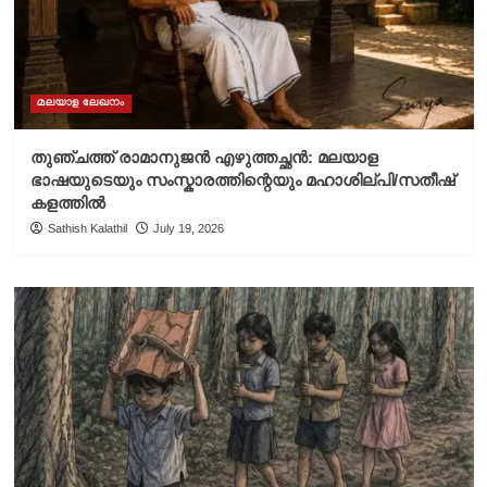
മലയാള ലേഖനം
തുഞ്ചത്ത് രാമാനുജൻ എഴുത്തച്ഛൻ: മലയാള
ഭാഷയുടെയും സംസ്കാരത്തിന്റെയും മഹാശില്പി/സതീഷ്
കളത്തിൽ
Sathish Kalathil
July 19, 2026