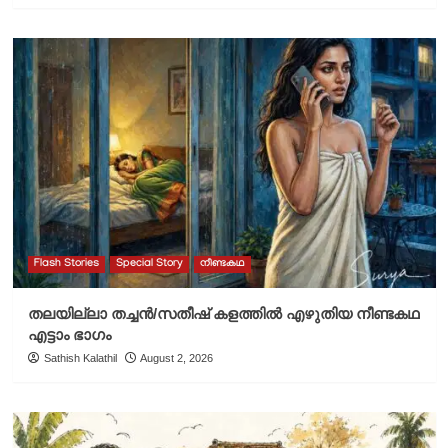
Flash Stories
Special Story
നീണ്ടകഥ
തലയില്ലാ തച്ചൻ/സതീഷ് കളത്തിൽ എഴുതിയ നീണ്ടകഥ
എട്ടാം ഭാഗം
Sathish Kalathil
August 2, 2026