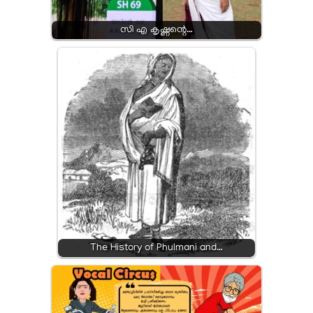
സി എ കൃഷ്ണന്റെ…
The History of Phulmani and…