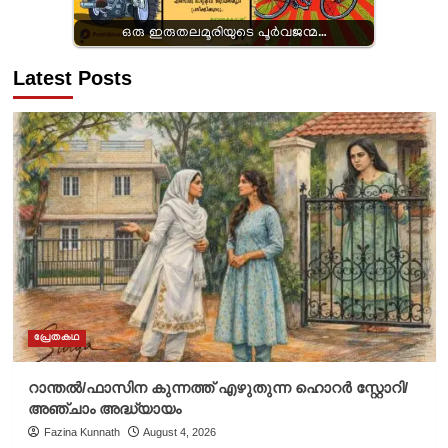
ഒരു ഇരുതലമൂരിയുടെ പൂർവജന്മ…
Latest Posts
പ്രേതകഥ
റാന്തൽ/ഫാസിന കുന്നത്ത് എഴുതുന്ന ഹൊറർ സ്റ്റോറി/
അഞ്ചാം അദ്ധ്യായം
Fazina Kunnath
August 4, 2026