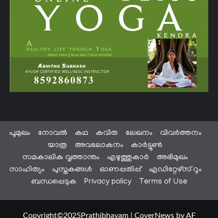
പൂമുഖം
നോവൽ
കഥ
കവിത
ലേഖനം
വിവർത്തനം
യാത്ര
അവലോകനം
കാർട്ടൂൺ
സമകാലിക വൃത്താന്തം
എഴുത്തുകാർ
അഭിമുഖം
സാഹിത്യം
പുസ്തകങ്ങൾ
ഓണപ്പതിപ്പ്
എഡിറ്റേഴ്സ് റൂം
ബന്ധപ്പെടുക
Privacy policy
Terms of Use
Copyright©2025Prathibhavam
|
CoverNews
by AF