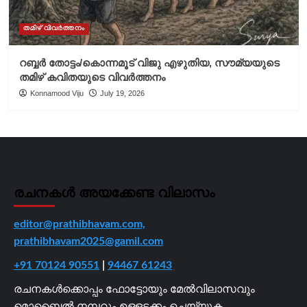
തമിഴ് വിവർത്തനം
റബ്ബർ തോട്ടം/കൊന്നമൂട് വിജു എഴുതിയ, സൗമ്യയുടെ
തമിഴ് കവിതയുടെ വിവർത്തനം
Konnamood Viju
July 19, 2026
രചനകൾ അയക്കേണ്ട വിലാസം
editor@prathibhavam.com,
prathibhavam2025@gamil.com
+91 70124 90551
|
94467 61243
രചനകൾക്കൊപ്പം ഫോട്ടോയും മേൽവിലാസവും
മൊബൈൽ നമ്പറും ഉള്ളടക്കം ചെയ്യുക.