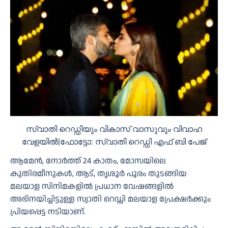
സ്വാതി റെഡ്ഡിയും വികാസ് വാസുവും വിവാഹ
വേളയിൽ|ഫോട്ടോ: സ്വാതി റെഡ്ഡി എഫ് ബി പേജ്
ആമേൻ, നോർത്ത് 24 കാതം, മോസയിലെ
കുതിരമീനുകൾ, ആട്, തൃശൂർ പൂരം തുടങ്ങിയ
മലയാള സിനിമകളിൽ പ്രധാന വേഷങ്ങളിൽ
അഭിനയിച്ചിട്ടുള്ള സ്വാതി റെഡ്ഡി മലയാള പ്രേക്ഷർക്കും
പ്രിയപ്പെട്ട നടിയാണ്.