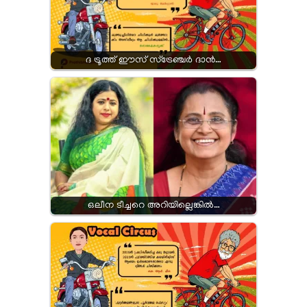
ദ ട്രൂത്ത് ഈസ് സ്ട്രേഞ്ചർ ദാൻ…
ഒലീന ടീച്ചറെ അറിയില്ലെങ്കിൽ…