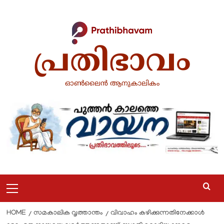
പ്രതിഭാവം
ഓൺലൈൻ ആനുകാലികം
HOME
സമകാലിക വൃത്താന്തം
വിവാഹം കഴിക്കുന്നതിനേക്കാൾ