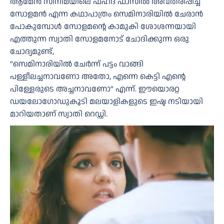
ആമേൻ സിനിമയിലെ ഫഹദ് ഫാസിൽ അവതരിപ്പിച്ച
സോളമൻ എന്ന കഥാപാത്രം സെമിനാരിയിൽ ചേരാൻ
പോകുമ്പോൾ സോളമന്റെ കാമുകി ശോശന്നയായി
എത്തുന്ന സ്വാതി സോളമനോട് ചോദിക്കുന്ന ഒരു
ചോദ്യമുണ്ട്,
“സെമിനാരിയിൽ ചേർന്ന് പട്ടം വാങ്ങി
പള്ളീലച്ചനാവണോ അതോ, എന്നെ കെട്ടി എന്റെ
പിള്ളേരുടെ അച്ചനാവണോ” എന്ന്. ഈയൊരറ്റ
ഡയലോഗോഡുകൂടി മലയാളികളുടെ ഇഷ്ട നടിയായി
മാറിയതാണ് സ്വാതി റെഡ്ഡി.