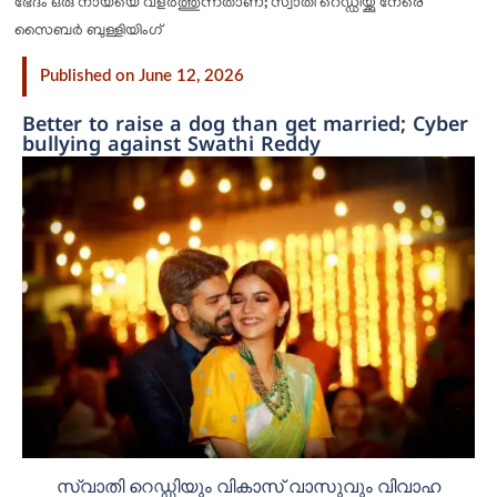
ഭേദം ഒരു നായയെ വളർത്തുന്നതാണ്; സ്വാതി റെഡ്ഡിയ്ക്കു നേരെ
സൈബർ ബുള്ളിയിംഗ്
Published on June 12, 2026
Better to raise a dog than get married; Cyber
bullying against Swathi Reddy
സ്വാതി റെഡ്ഡിയും വികാസ് വാസുവും വിവാഹ