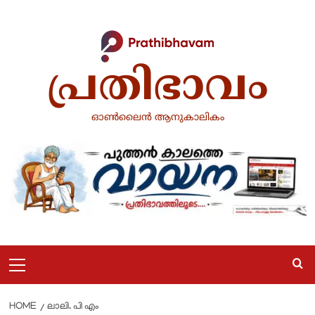
Skip
to
content
പ്രതിഭാവം
ഓൺലൈൻ ആനുകാലികം
Primary
Menu
HOME
ലാലി. പി എം