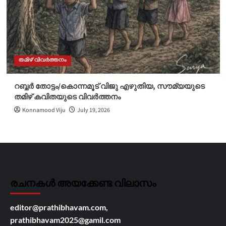
തമിഴ് വിവർത്തനം
റബ്ബർ തോട്ടം/കൊന്നമൂട് വിജു എഴുതിയ, സൗമ്യയുടെ
തമിഴ് കവിതയുടെ വിവർത്തനം
Konnamood Viju
July 19, 2026
രചനകൾ അയക്കേണ്ട വിലാസം
editor@prathibhavam.com,
prathibhavam2025@gamil.com