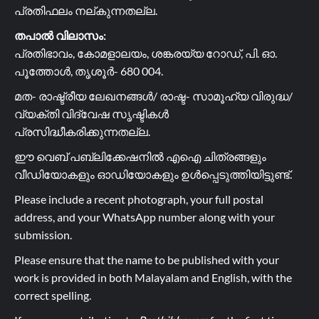
പ്രതിഫലം നല്കുന്നതല്ല.
തപാൽ വിലാസം:
പ്രതിഭാവം, കോമളാലയം, ശങ്കരയ്യ റോഡ്, പി. ഓ.
പൂത്തോൾ, തൃശൂർ- 680 004.
മത- രാഷ്ട്രീയ ലേഖനങ്ങൾ/ രാഷ്ട- സാമൂഹ്യ വിരുദ്ധ/
വ്യക്തി വിദ്വേഷ സൃഷ്ടികൾ
പ്രസിദ്ധീകരിക്കുന്നതല്ല.
ഈ വെബ് പബ്ലിക്കേഷനിൽ എഐ ചിത്രങ്ങളും
വീഡിയോകളും ഓഡിയോകളും ഉൾപ്പെടുത്തിയിട്ടുണ്ട്.
Please include a recent photograph, your full postal
address, and your WhatsApp number along with your
submission.
Please ensure that the name to be published with your
work is provided in both Malayalam and English, with the
correct spelling.