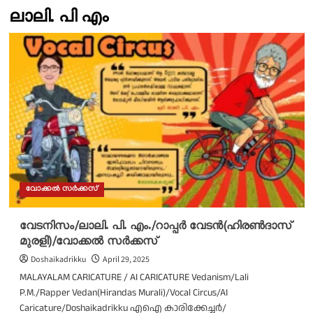
ലാലി. പി എം
വോക്കൽ സർക്കസ്
വേടനിസം/ലാലി. പി. എം./റാപ്പർ വേടൻ(ഹിരൺദാസ്
മുരളി)/വോക്കൽ സർക്കസ്
Doshaikadrikku
April 29, 2025
MALAYALAM CARICATURE / AI CARICATURE Vedanism/Lali
P.M./Rapper Vedan(Hirandas Murali)/Vocal Circus/AI
Caricature/Doshaikadrikku എഐ കാരിക്കേച്ചർ/