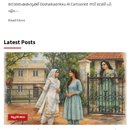
ദോഷൈകദൃക്ക് Doshaikadrikku AI Cartoonist നടി ലാലി പി.
എം.:...
Read
Read More
more
about
വേടനിസം/
Latest Posts
ലാലി.
പി.
എം./
റാപ്പർ
വേടൻ(ഹിരൺദാസ്
മുരളി)/
വോക്കൽ
സർക്കസ്
പ്രേതകഥ