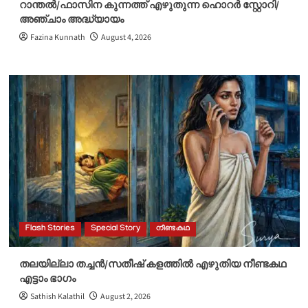
റാന്തൽ/ഫാസിന കുന്നത്ത് എഴുതുന്ന ഹൊറർ സ്റ്റോറി/
അഞ്ചാം അദ്ധ്യായം
Fazina Kunnath
August 4, 2026
Flash Stories
Special Story
നീണ്ടകഥ
തലയില്ലാ തച്ചൻ/സതീഷ് കളത്തിൽ എഴുതിയ നീണ്ടകഥ
എട്ടാം ഭാഗം
Sathish Kalathil
August 2, 2026