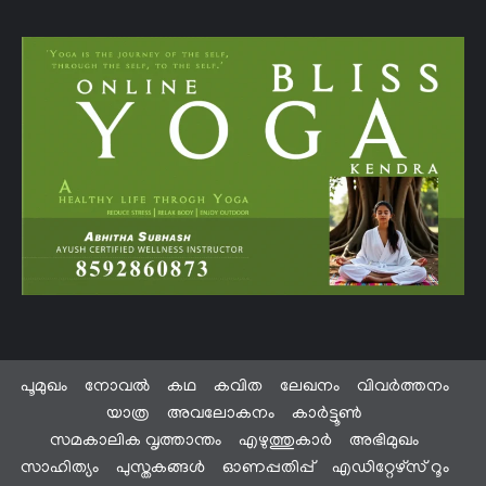
പൂമുഖം
നോവൽ
കഥ
കവിത
ലേഖനം
വിവർത്തനം
യാത്ര
അവലോകനം
കാർട്ടൂൺ
സമകാലിക വൃത്താന്തം
എഴുത്തുകാർ
അഭിമുഖം
സാഹിത്യം
പുസ്തകങ്ങൾ
ഓണപ്പതിപ്പ്
എഡിറ്റേഴ്സ് റൂം