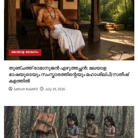
മലയാള ലേഖനം
തുഞ്ചത്ത് രാമാനുജൻ എഴുത്തച്ഛൻ: മലയാള
ഭാഷയുടെയും സംസ്കാരത്തിന്റെയും മഹാശില്പി/സതീഷ്
കളത്തിൽ
Sathish Kalathil
July 19, 2026