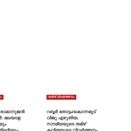
ം
തമിഴ് വിവർത്തനം
് രാമാനുജൻ
റബ്ബർ തോട്ടം/കൊന്നമൂട്
ൻ: മലയാള
വിജു എഴുതിയ,
യും
സൗമ്യയുടെ തമിഴ്
ിന്റെയും
കവിതയുടെ വിവർത്തനം