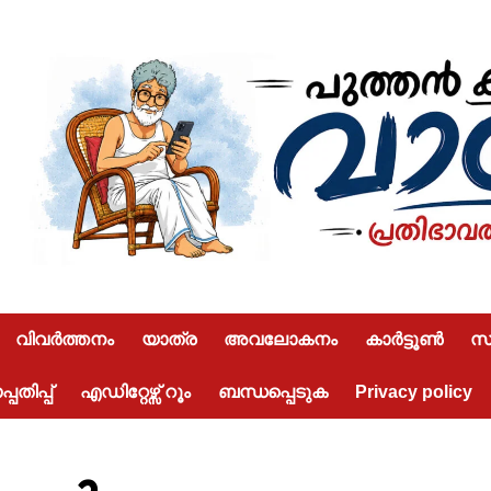
വിവർത്തനം
യാത്ര
അവലോകനം
കാർട്ടൂൺ
സമ
പതിപ്പ്
എഡിറ്റേഴ്സ് റൂം
ബന്ധപ്പെടുക
Privacy policy