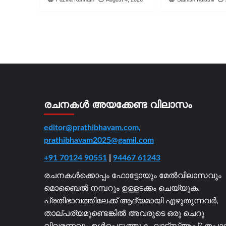
രചനകൾ അയക്കേണ്ട വിലാസം
editor@prathibhavam.com,
prathibhavam2025@gamil.com
+91 70124 90551
|
94467 61243
രചനകൾക്കൊപ്പം ഫോട്ടോയും മേൽവിലാസവും
മൊബൈൽ നമ്പറും ഉള്ളടക്കം ചെയ്യുക.
പ്രതിഭാവത്തിലേക്ക് ആദ്യമായി എഴുതുന്നവർ,
താല്പര്യമുണ്ടെങ്കിൽ അവരുടെ ഒരു ചെറു
വിവരണവും ഉൾപ്പെടുത്തുക. വാട്ട്സ്ആപ്പ്/ തപ