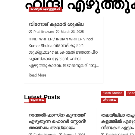
ഹിന്ദി എഴുത്ത
ഇന്ത്യൻ എഴുത്തുകാർ
വിനോദ് കുമാർ ശുക്ല
Prathibhavam
March 23, 2025
HINDI WRITER / INDIAN WRITER Vinod
Kumar Shukla വിനോദ് കുമാർ
ശുക്ള:2024ലെ, 59-ാമത് ജ്ഞാനപീഠ
പുരസ്കാര ജേതാവ്. ഹിന്ദി
എഴുത്തുകാരൻ. 1937 ജനുവരി 1നു...
Read
Read More
more
about
വിനോദ്
Flash Stories
Spec
Latest Posts
കുമാർ
പ്രേതകഥ
നീണ്ടകഥ
ശുക്ല
റാന്തൽ/ഫാസിന കുന്നത്ത്
തലയില്ലാ തച്
എഴുതുന്ന ഹൊറർ സ്റ്റോറി/
കളത്തിൽ എഴു
അഞ്ചാം അദ്ധ്യായം
നീണ്ടകഥ എട്ടാം
Fazina Kunnath
August 4, 2026
Sathish Kalathil