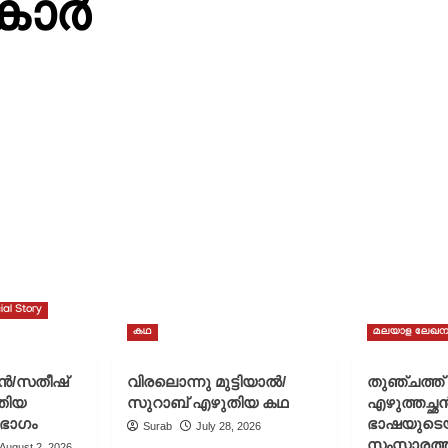
ുകാർ
ial Story
കഥ
മലയാള ലേഖന
ചൻ/സതീഷ്
വിരലൊന്നു മുട്ടിയാൽ/
തുഞ്ചത്ത
തിയ
സുറാബ് എഴുതിയ കഥ
എഴുത്തച്ഛ
 ഭാഗം
ഭാഷയുടെ
Surab
July 28, 2026
സംസ്കാരത്ത
August 2, 2026