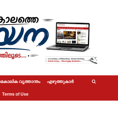
കാലിക വൃത്താന്തം
എഴുത്തുകാർ
Terms of Use