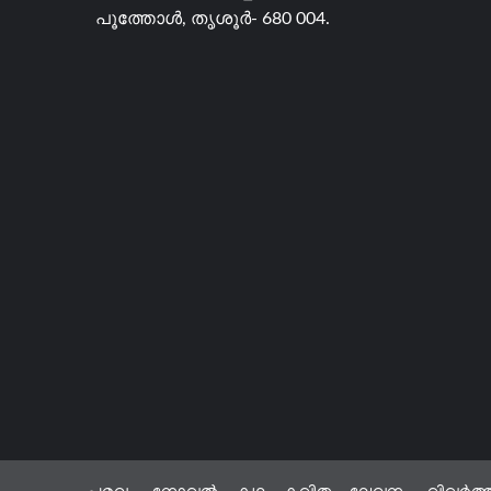
പൂത്തോൾ, തൃശൂർ- 680 004.