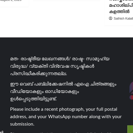
മഹാശില്പ
കളത്തിൽ
Sathish Kalath
മത- രാഷ്ട്രീയ ലേഖനങ്ങൾ/ രാഷ്ട- സാമൂഹ്യ
വിരുദ്ധ/ വ്യക്തി വിദ്വേഷ സൃഷ്ടികൾ
പ്രസിദ്ധീകരിക്കുന്നതല്ല.
ഈ വെബ് പബ്ലിക്കേഷനിൽ എഐ ചിത്രങ്ങളും
വീഡിയോകളും ഓഡിയോകളും
ഉൾപ്പെടുത്തിയിട്ടുണ്ട്.
Please include a recent photograph, your full postal
address, and your WhatsApp number along with your
submission.
ാൽ