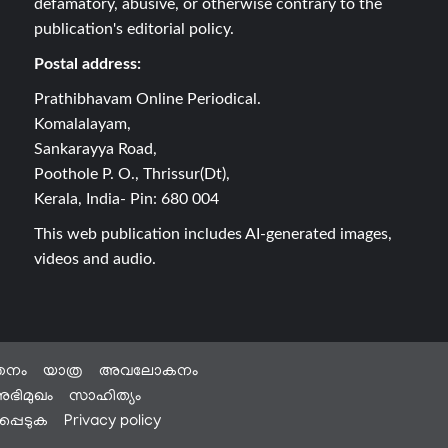
defamatory, abusive, or otherwise contrary to the
publication's editorial policy.
Postal address:
Prathibhavam Online Periodical.
Komalalayam,
Sankarayya Road,
Poothole P. O., Thrissur(Dt),
Kerala, India- Pin: 680 004
This web publication includes AI-generated images,
videos and audio.
തനം
യാത്ര
അവലോകനം
ഭിമുഖം
സാഹിത്യം
്പെടുക
Privacy policy