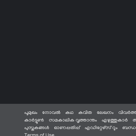
പൂമുഖം
നോവൽ
കഥ
കവിത
ലേഖനം
വിവർത്
കാർട്ടൂൺ
സമകാലിക വൃത്താന്തം
എഴുത്തുകാർ
അ
പുസ്തകങ്ങൾ
ഓണപ്പതിപ്പ്
എഡിറ്റേഴ്സ് റൂം
ബന്ധപ
Terms of Use