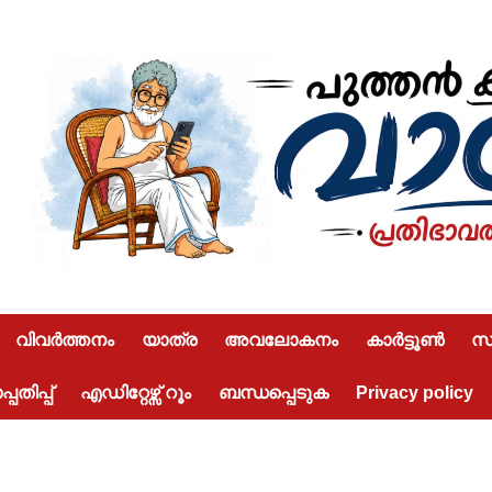
വിവർത്തനം
യാത്ര
അവലോകനം
കാർട്ടൂൺ
സമ
പതിപ്പ്
എഡിറ്റേഴ്സ് റൂം
ബന്ധപ്പെടുക
Privacy policy