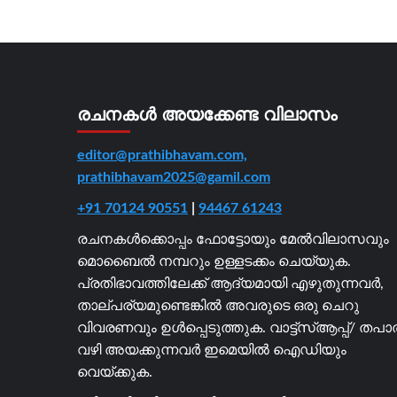
രചനകൾ അയക്കേണ്ട വിലാസം
editor@prathibhavam.com,
prathibhavam2025@gamil.com
+91 70124 90551
|
94467 61243
രചനകൾക്കൊപ്പം ഫോട്ടോയും മേൽവിലാസവും
മൊബൈൽ നമ്പറും ഉള്ളടക്കം ചെയ്യുക.
പ്രതിഭാവത്തിലേക്ക് ആദ്യമായി എഴുതുന്നവർ,
താല്പര്യമുണ്ടെങ്കിൽ അവരുടെ ഒരു ചെറു
വിവരണവും ഉൾപ്പെടുത്തുക. വാട്ട്സ്ആപ്പ്/ തപ
വഴി അയക്കുന്നവർ ഇമെയിൽ ഐഡിയും
വെയ്ക്കുക.