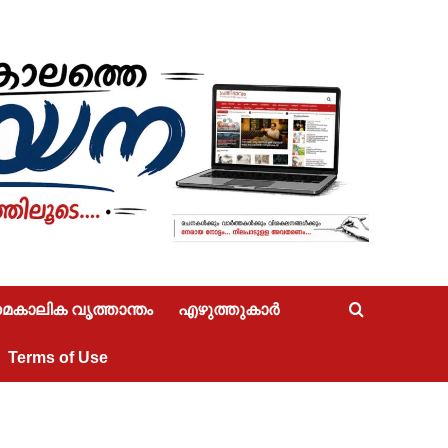
കാലിക വൃത്താന്തം
എഴുത്തുകാർ
Terms of Use