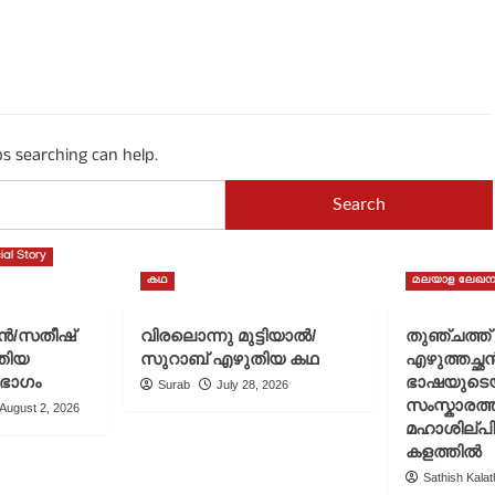
ps searching can help.
ial Story
കഥ
മലയാള ലേഖന
ചൻ/സതീഷ്
വിരലൊന്നു മുട്ടിയാൽ/
തുഞ്ചത്ത
തിയ
സുറാബ് എഴുതിയ കഥ
എഴുത്തച്ഛ
 ഭാഗം
ഭാഷയുടെ
Surab
July 28, 2026
സംസ്കാരത്ത
August 2, 2026
മഹാശില്പ
കളത്തിൽ
Sathish Kalath