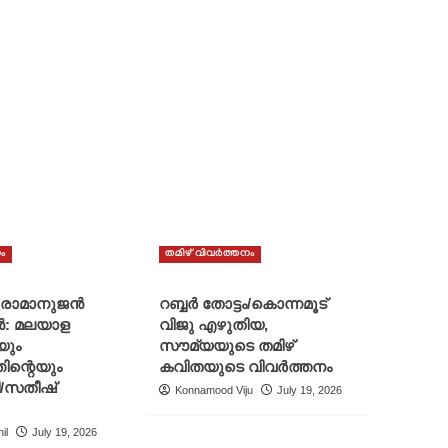
ം
തമിഴ് വിവർത്തനം
് രാമാനുജൻ
റബ്ബർ തോട്ടം/കൊന്നമൂട്
ൻ: മലയാള
വിജു എഴുതിയ,
യും
സൗമ്യയുടെ തമിഴ്
ിന്റെയും
കവിതയുടെ വിവർത്തനം
ി/സതീഷ്
Konnamood Viju
July 19, 2026
il
July 19, 2026