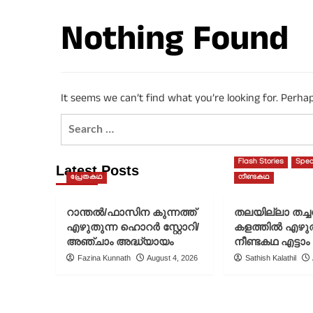
Nothing Found
It seems we can’t find what you’re looking for. Perha
Search
for:
Flash Stories
Spec
Latest Posts
പ്രേതകഥ
നീണ്ടകഥ
റാന്തൽ/ഫാസിന കുന്നത്ത്
തലയില്ലാ തച്
എഴുതുന്ന ഹൊറർ സ്റ്റോറി/
കളത്തിൽ എഴു
അഞ്ചാം അദ്ധ്യായം
നീണ്ടകഥ എട്ടാം
Fazina Kunnath
August 4, 2026
Sathish Kalathil