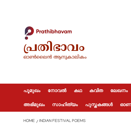
Skip
to
content
പ്രതിഭാവം
ഓൺലൈൻ ആനുകാലികം
പൂമുഖം
നോവൽ
കഥ
കവിത
ലേഖനം
അഭിമുഖം
സാഹിത്യം
പുസ്തകങ്ങൾ
ഓണപ്
HOME
INDIAN FESTIVAL POEMS