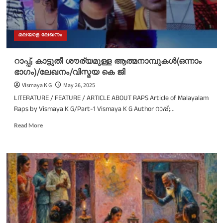
മലയാള ലേഖനം
റാപ്പ്; കാട്ടുതീ ശൗര്യമുള്ള ആത്മനാമ്പുകൾ(ഒന്നാം
ഭാഗം)/ലേഖനം/വിസ്മയ കെ ജി
Vismaya K G
May 26, 2025
LITERATURE / FEATURE / ARTICLE ABOUT RAPS Article of Malayalam
Raps by Vismaya K G/Part-1 Vismaya K G Author റാപ്പ്;...
Read
Read More
more
about
റാപ്പ്;
കാട്ടുതീ
ശൗര്യമുള്ള
ആത്മനാമ്പുകൾ(ഒന്നാം
ഭാഗം)/
ലേഖനം/
വിസ്മയ
കെ