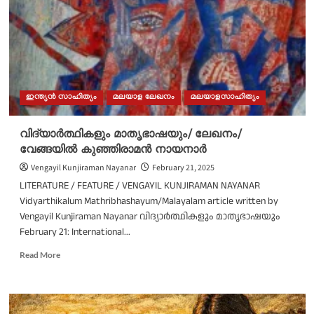
ഇന്ത്യൻ സാഹിത്യം
മലയാള ലേഖനം
മലയാളസാഹിത്യം
വിദ്യാർത്ഥികളും മാതൃഭാഷയും/ ലേഖനം/
വേങ്ങയിൽ കുഞ്ഞിരാമൻ നായനാർ
Vengayil Kunjiraman Nayanar
February 21, 2025
LITERATURE / FEATURE / VENGAYIL KUNJIRAMAN NAYANAR
Vidyarthikalum Mathribhashayum/Malayalam article written by
Vengayil Kunjiraman Nayanar വിദ്യാർത്ഥികളും മാതൃഭാഷയും
February 21: International...
Read
Read More
more
about
വിദ്യാർത്ഥികളും
മാതൃഭാഷയും/