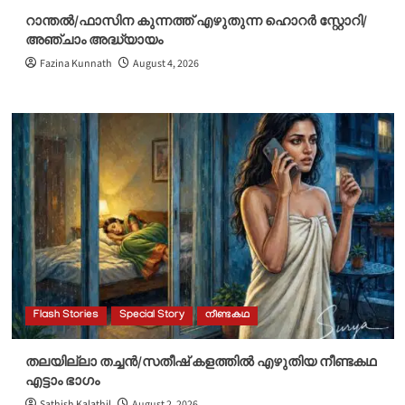
റാന്തൽ/ഫാസിന കുന്നത്ത് എഴുതുന്ന ഹൊറർ സ്റ്റോറി/
അഞ്ചാം അദ്ധ്യായം
Fazina Kunnath
August 4, 2026
Flash Stories
Special Story
നീണ്ടകഥ
തലയില്ലാ തച്ചൻ/സതീഷ് കളത്തിൽ എഴുതിയ നീണ്ടകഥ
എട്ടാം ഭാഗം
Sathish Kalathil
August 2, 2026