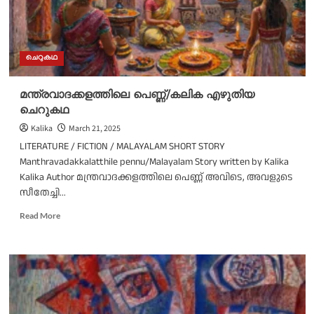
ജി
ചെറുകഥ
മന്ത്രവാദക്കളത്തിലെ പെണ്ണ്/കലിക എഴുതിയ
ചെറുകഥ
Kalika
March 21, 2025
LITERATURE / FICTION / MALAYALAM SHORT STORY
Manthravadakkalatthile pennu/Malayalam Story written by Kalika
Kalika Author മന്ത്രവാദക്കളത്തിലെ പെണ്ണ് അവിടെ, അവളുടെ
സീതേച്ചി...
Read
Read More
more
about
മന്ത്രവാദക്കളത്തിലെ
പെണ്ണ്/
കലിക
എഴുതിയ
ചെറുകഥ