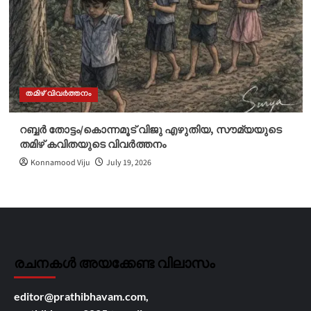
തമിഴ് വിവർത്തനം
റബ്ബർ തോട്ടം/കൊന്നമൂട് വിജു എഴുതിയ, സൗമ്യയുടെ
തമിഴ് കവിതയുടെ വിവർത്തനം
Konnamood Viju
July 19, 2026
രചനകൾ അയക്കേണ്ട വിലാസം
editor@prathibhavam.com,