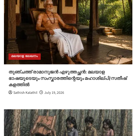
മലയാള ലേഖനം
തുഞ്ചത്ത് രാമാനുജൻ എഴുത്തച്ഛൻ: മലയാള
ഭാഷയുടെയും സംസ്കാരത്തിന്റെയും മഹാശില്പി/സതീഷ്
കളത്തിൽ
Sathish Kalathil
July 19, 2026