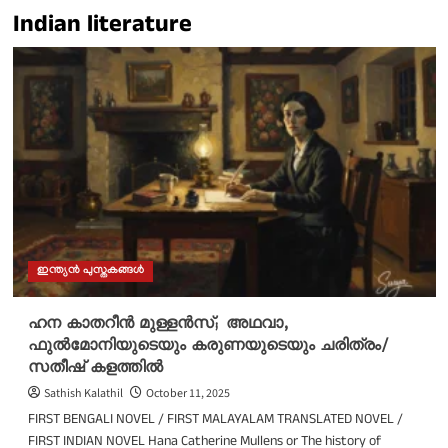
Indian literature
ഇന്ത്യൻ പുസ്തകങ്ങൾ
ഹന കാതറീൻ മുള്ളൻസ്; അഥവാ,
ഫുൽമോനിയുടെയും കരുണയുടെയും ചരിത്രം/
സതീഷ് കളത്തിൽ
Sathish Kalathil
October 11, 2025
FIRST BENGALI NOVEL / FIRST MALAYALAM TRANSLATED NOVEL /
FIRST INDIAN NOVEL Hana Catherine Mullens or The history of