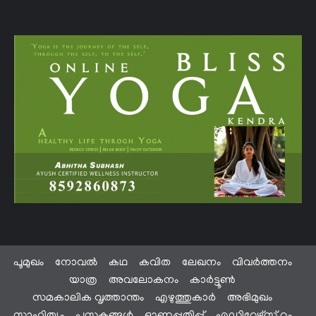
പൂമുഖം
നോവൽ
കഥ
കവിത
ലേഖനം
വിവർത്തനം
യാത്ര
അവലോകനം
കാർട്ടൂൺ
സമകാലിക വൃത്താന്തം
എഴുത്തുകാർ
അഭിമുഖം
സാഹിത്യം
പുസ്തകങ്ങൾ
ഓണപ്പതിപ്പ്
എഡിറ്റേഴ്സ് റൂം