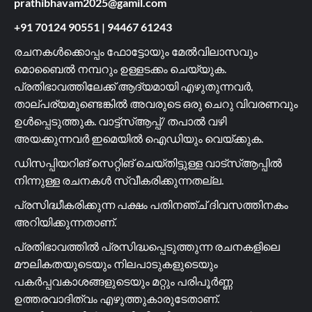
prathibhavam2025@gamil.com
+91 70124 90551
|
94467 61243
രചനകൾക്കൊപ്പം ഫോട്ടോയും മേൽവിലാസവും
മൊബൈൽ നമ്പറും ഉള്ളടക്കം ചെയ്യുക.
പ്രതിഭാവത്തിലേക്ക് ആദ്യമായി എഴുതുന്നവർ,
താല്പര്യമുണ്ടെങ്കിൽ അവരുടെ ഒരു ചെറു വിവരണവും
ഉൾപ്പെടുത്തുക. വാട്ട്സ്ആപ്പ്/ തപാൽ വഴി
അയക്കുന്നവർ ഇമെയിൽ ഐഡിയും വെയ്ക്കുക.
ഡിസപ്പിയറിങ് സെറ്റിങ് ചെയ്തിട്ടുള്ള വാട്സ്ആപ്പിൽ
നിന്നുള്ള രചനകൾ സ്വീകരിക്കുന്നതല്ല.
പ്രസിദ്ധീകരിക്കുന്ന പക്ഷം പതിനഞ്ച് ദിവസത്തിനകം
അറിയിക്കുന്നതാണ്.
പ്രതിഭാവത്തിൽ പ്രസിദ്ധപ്പെടുത്തുന്ന രചനകളിലെ
മൗലികതയുടെയും നിലപാടുകളുടെയും
പകർപ്പവകാശങ്ങളുടെയും മറ്റും പരിപൂർണ്ണ
ഉത്തരവാദിത്വം എഴുത്തുകാരുടേതാണ്.