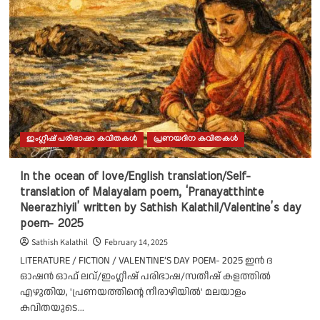
ലേഖനം/
വേങ്ങയിൽ
കുഞ്ഞിരാമൻ
നായനാർ
ഇംഗ്ലീഷ് പരിഭാഷാ കവിതകൾ
പ്രണയദിന കവിതകൾ
In the ocean of love/English translation/Self-
translation of Malayalam poem, ‘Pranayatthinte
Neerazhiyil’ written by Sathish Kalathil/Valentine’s day
poem- 2025
Sathish Kalathil
February 14, 2025
LITERATURE / FICTION / VALENTINE’S DAY POEM- 2025 ഇൻ ദ
ഓഷൻ ഓഫ് ലവ്/ഇംഗ്ലീഷ് പരിഭാഷ/സതീഷ് കളത്തിൽ
എഴുതിയ, 'പ്രണയത്തിന്റെ നീരാഴിയിൽ' മലയാളം
കവിതയുടെ...