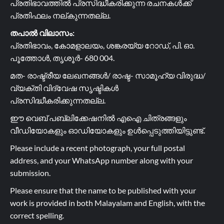
പ്രതിഭാവത്തിൽ പ്രസിദ്ധീകരിക്കുന്ന രചനകൾക്ക്
പ്രതിഫലം നല്കുന്നതല്ല.
തപാൽ വിലാസം:
പ്രതിഭാവം, കോമളാലയം, ശങ്കരയ്യ റോഡ്, പി. ഓ.
പൂത്തോൾ, തൃശൂർ- 680 004.
മത- രാഷ്ട്രീയ ലേഖനങ്ങൾ/ രാഷ്ട- സാമൂഹ്യ വിരുദ്ധ/
വ്യക്തി വിദ്വേഷ സൃഷ്ടികൾ
പ്രസിദ്ധീകരിക്കുന്നതല്ല.
ഈ വെബ് പബ്ലിക്കേഷനിൽ എഐ ചിത്രങ്ങളും
വീഡിയോകളും ഓഡിയോകളും ഉൾപ്പെടുത്തിയിട്ടുണ്ട്.
Please include a recent photograph, your full postal
address, and your WhatsApp number along with your
submission.
Please ensure that the name to be published with your
work is provided in both Malayalam and English, with the
correct spelling.