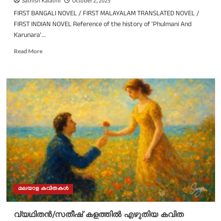
Sathish Kalathil
October 2, 2025
FIRST BANGALI NOVEL / FIRST MALAYALAM TRANSLATED NOVEL /
FIRST INDIAN NOVEL Reference of the history of 'Phulmani And
Karunara'...
Read
Read More
more
about
‘ഫുൽമോനി
ഓ
കരുണാർ
ബിബരൺ’ അഥവാ,
‘ഫുൽമോനിയുടെയും
കരുണയുടെയും
ചരിത്രം’; ഒരു
അനുബന്ധം/
സതീഷ്
കളത്തിൽ
മലയാള കവിതകൾ
വ്യഥിതൻ/സതീഷ് കളത്തിൽ എഴുതിയ കവിത