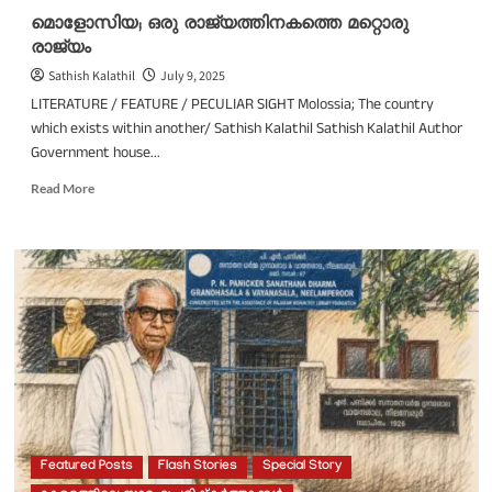
മൊളോസിയ; ഒരു രാജ്യത്തിനകത്തെ മറ്റൊരു
രാജ്യം
Sathish Kalathil
July 9, 2025
LITERATURE / FEATURE / PECULIAR SIGHT Molossia; The country
which exists within another/ Sathish Kalathil Sathish Kalathil Author
Government house...
Read
Read More
more
about
മൊളോസിയ;
ഒരു
രാജ്യത്തിനകത്തെ
മറ്റൊരു
രാജ്യം
Featured Posts
Flash Stories
Special Story