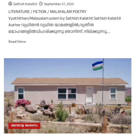
Sathish Kalathil
September 27, 2025
LITERATURE / FICTION / MALAYALAM POETRY
Vyathithan/Malayalam poem by Sathish Kalathil Sathish Kalathil
Author വ്യഥിതൻ വ്യഥിത യാമങ്ങളിൽ,വ്യതീത
മോഹങ്ങളിൽവിഹരിക്കുന്നു ഞാനിന്ന്; നില്ക്കുന്നു,...
Read
Read More
more
about
വ്യഥിതൻ/
സതീഷ്
കളത്തിൽ
എഴുതിയ
കവിത
മലയാള ലേഖനം