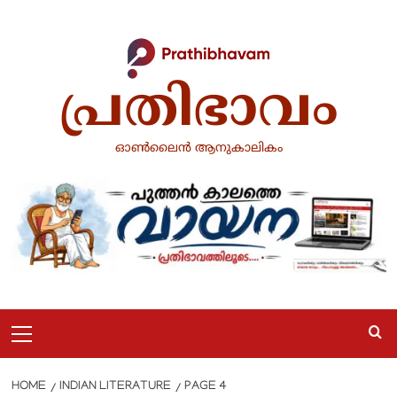
Skip
to
content
പ്രതിഭാവം
ഓൺലൈൻ ആനുകാലികം
Primary
Menu
HOME
INDIAN LITERATURE
PAGE 4