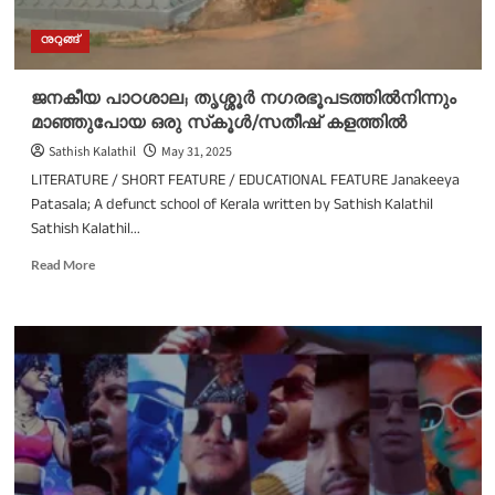
നുറുങ്ങ്
ജനകീയ പാഠശാല; തൃശ്ശൂർ നഗരഭൂപടത്തിൽനിന്നും
മാഞ്ഞുപോയ ഒരു സ്‌കൂൾ/സതീഷ് കളത്തിൽ
Sathish Kalathil
May 31, 2025
LITERATURE / SHORT FEATURE / EDUCATIONAL FEATURE Janakeeya
Patasala; A defunct school of Kerala written by Sathish Kalathil
Sathish Kalathil...
Read
Read More
more
about
ജനകീയ
പാഠശാല;
തൃശ്ശൂർ
നഗരഭൂപടത്തിൽനിന്നും
മാഞ്ഞുപോയ
ഒരു
സ്‌കൂൾ/
സതീഷ്
കളത്തിൽ