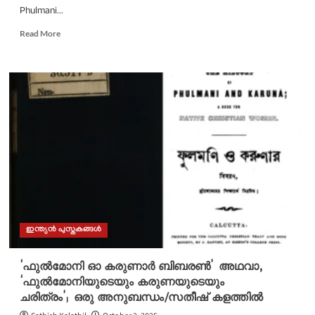
Phulmani...
Read
Read More
more
about
ഹന
കാതറീൻ
മുള്ളൻസ്; അഥവാ,
ഫുൽമോനിയുടെയും
കരുണയുടെയും
ചരിത്രം/
സതീഷ്
കളത്തിൽ
ഇന്ത്യൻ പുസ്തകങ്ങൾ
‘ഫുൽമോനി ഓ കരുണാർ ബിബരൺ’ അഥവാ,
‘ഫുൽമോനിയുടെയും കരുണയുടെയും
ചരിത്രം’; ഒരു അനുബന്ധം/സതീഷ് കളത്തിൽ