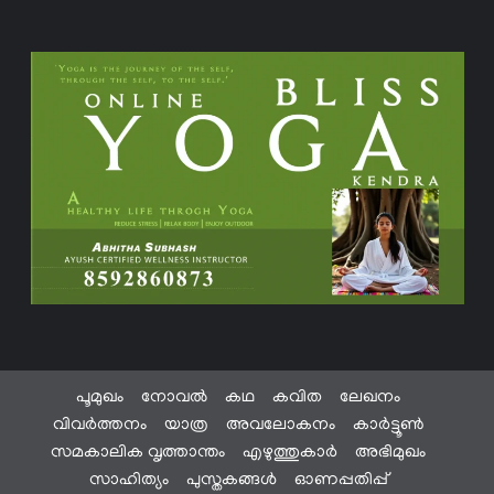
പൂമുഖം
നോവൽ
കഥ
കവിത
ലേഖനം
വിവർത്തനം
യാത്ര
അവലോകനം
കാർട്ടൂൺ
സമകാലിക വൃത്താന്തം
എഴുത്തുകാർ
അഭിമുഖം
സാഹിത്യം
പുസ്തകങ്ങൾ
ഓണപ്പതിപ്പ്