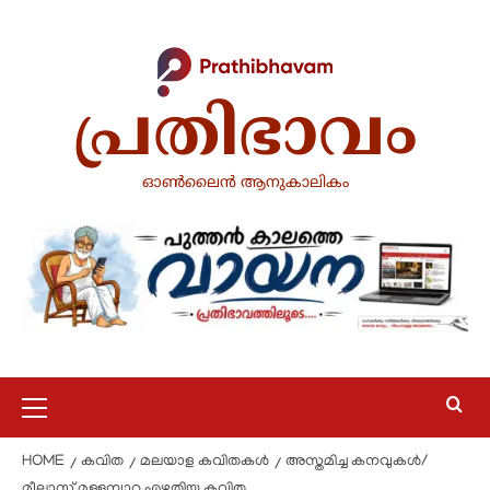
പ്രതിഭാവം
ഓൺലൈൻ ആനുകാലികം
HOME
കവിത
മലയാള കവിതകൾ
അസ്തമിച്ച കനവുകൾ/
മീലാസ് മുള്ളമ്പാറ എഴുതിയ കവിത