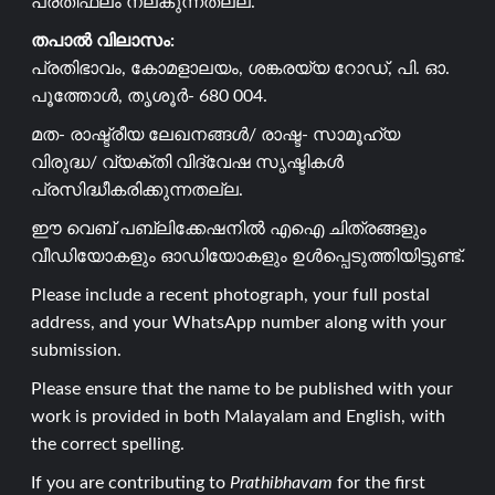
പ്രതിഫലം നല്കുന്നതല്ല.
തപാൽ വിലാസം:
പ്രതിഭാവം, കോമളാലയം, ശങ്കരയ്യ റോഡ്, പി. ഓ.
പൂത്തോൾ, തൃശൂർ- 680 004.
മത- രാഷ്ട്രീയ ലേഖനങ്ങൾ/ രാഷ്ട- സാമൂഹ്യ
വിരുദ്ധ/ വ്യക്തി വിദ്വേഷ സൃഷ്ടികൾ
പ്രസിദ്ധീകരിക്കുന്നതല്ല.
ഈ വെബ് പബ്ലിക്കേഷനിൽ എഐ ചിത്രങ്ങളും
വീഡിയോകളും ഓഡിയോകളും ഉൾപ്പെടുത്തിയിട്ടുണ്ട്.
Please include a recent photograph, your full postal
address, and your WhatsApp number along with your
submission.
Please ensure that the name to be published with your
work is provided in both Malayalam and English, with
the correct spelling.
If you are contributing to
Prathibhavam
for the first