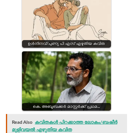
ഉൾനിനവ്/പുണ്യ പി എസ് എഴുതിയ കവിത
കെ. അബൂബക്കർ മാസ്റ്റർക്ക് പ്രഥമ…
Read Also
കവിതകൾ പിറക്കാത്ത ലോകം/ബഷീർ
മുളിവയൽ എഴുതിയ കവിത