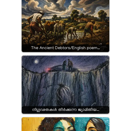
The Ancient Debtors/English poem…
നിഗൂഢതകൾ തീർക്കുന്ന ജ്യാമിതീയ…