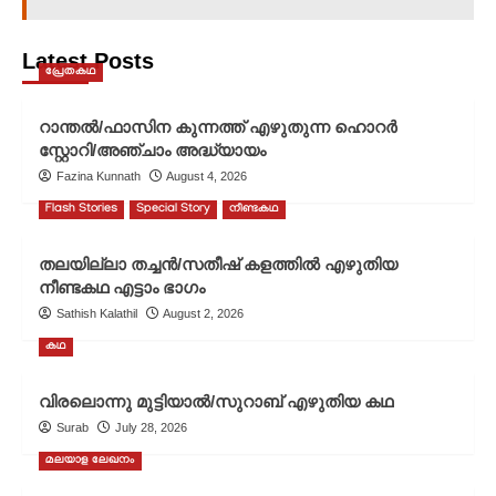
Latest Posts
പ്രേതകഥ
റാന്തൽ/ഫാസിന കുന്നത്ത് എഴുതുന്ന ഹൊറർ
സ്റ്റോറി/അഞ്ചാം അദ്ധ്യായം
Fazina Kunnath
August 4, 2026
Flash Stories
Special Story
നീണ്ടകഥ
തലയില്ലാ തച്ചൻ/സതീഷ് കളത്തിൽ എഴുതിയ
നീണ്ടകഥ എട്ടാം ഭാഗം
Sathish Kalathil
August 2, 2026
കഥ
വിരലൊന്നു മുട്ടിയാൽ/സുറാബ് എഴുതിയ കഥ
Surab
July 28, 2026
മലയാള ലേഖനം