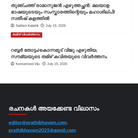
തുഞ്ചത്ത് രാമാനുജൻ എഴുത്തച്ഛൻ: മലയാള
ഭാഷയുടെയും സംസ്കാരത്തിന്റെയും മഹാശില്പി/
സതീഷ് കളത്തിൽ
Sathish Kalathil
July 19, 2026
തമിഴ് വിവർത്തനം
റബ്ബർ തോട്ടം/കൊന്നമൂട് വിജു എഴുതിയ,
സൗമ്യയുടെ തമിഴ് കവിതയുടെ വിവർത്തനം
Konnamood Viju
July 19, 2026
രചനകൾ അയക്കേണ്ട വിലാസം
editor@prathibhavam.com,
prathibhavam2025@gamil.com