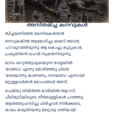
അസ്തമിച്ച കനവുകൾ
പ
ച്ചയണിഞ്ഞ മലനിരകൾതൻ
നെറുകയിൽ ആമോദിച്ചു കയറി അവർ;
പാറപ്പുറത്തിരുന്നു ആ കൊച്ചു കൂട്ടുകാർ;
പ്രകൃതിതൻ ലഹരി നുകർന്നിരുന്നു.
മാനം കറുത്തുപ്പുകയുന്ന വേളയിൽ
‘മടങ്ങാം’ എന്നു മൊഴിഞ്ഞു ചിലർ;
‘മഴയൊന്നു കാണണം, നനയണം’ എന്നായി
മറ്റുള്ളവർതൻ മോഹങ്ങൾ അന്ന്.
പെയ്തു തിമിർത്ത മാരിയിൽ ആറാടി;
പീലിമുടിയിലൂടെ നീർതുള്ളികൾ പാഞ്ഞു;
ആർത്തട്ടഹസിച്ചു ചിരിച്ചവർ നിൽക്കവെ,
കാലം കരുതിയതു മറ്റൊരു ഗതിയായ്.