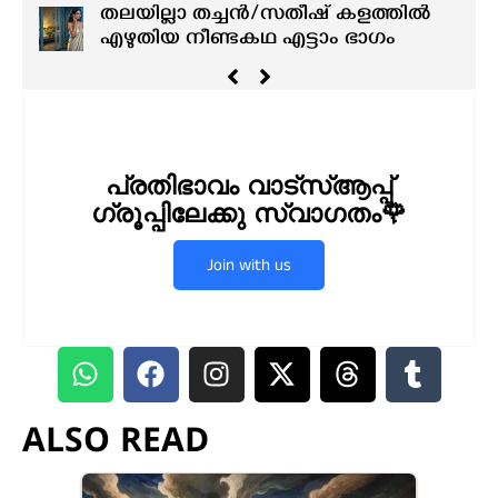
തലയില്ലാ തച്ചൻ/സതീഷ് കളത്തിൽ
എഴുതിയ നീണ്ടകഥ എട്ടാം ഭാഗം
പ്രതിഭാവം വാട്സ്ആപ്പ്
ഗ്രൂപ്പിലേക്കു സ്വാഗതം🌹
Join with us
ALSO READ