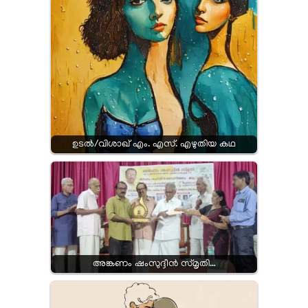
ഉടൽ/വിശാഖ് എം. എസ്. എഴുതിയ കഥ
അങ്കണം ഷംസുദ്ദീൻ സ്മൃതി…