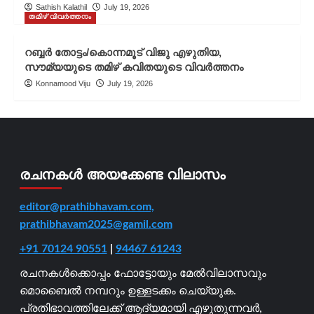
Sathish Kalathil
July 19, 2026
തമിഴ് വിവർത്തനം
റബ്ബർ തോട്ടം/കൊന്നമൂട് വിജു എഴുതിയ,
സൗമ്യയുടെ തമിഴ് കവിതയുടെ വിവർത്തനം
Konnamood Viju
July 19, 2026
രചനകൾ അയക്കേണ്ട വിലാസം
editor@prathibhavam.com,
prathibhavam2025@gamil.com
+91 70124 90551
|
94467 61243
രചനകൾക്കൊപ്പം ഫോട്ടോയും മേൽവിലാസവും
മൊബൈൽ നമ്പറും ഉള്ളടക്കം ചെയ്യുക.
പ്രതിഭാവത്തിലേക്ക് ആദ്യമായി എഴുതുന്നവർ,