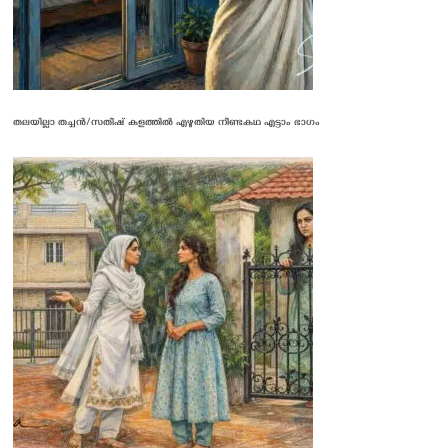
തലയില്ലാ തച്ചൻ/സതീഷ് കളത്തിൽ എഴുതിയ നീണ്ടകഥ എട്ടാം ഭാഗം