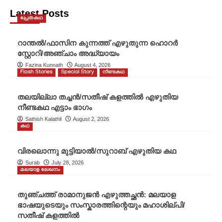
Latest Posts
പ്രേതകഥ
റാന്തൽ/ഫാസിന കുന്നത്ത് എഴുതുന്ന ഹൊറർ
സ്റ്റോറി/അഞ്ചാം അദ്ധ്യായം
Fazina Kunnath
August 4, 2026
Flash Stories
Special Story
നീണ്ടകഥ
തലയില്ലാ തച്ചൻ/സതീഷ് കളത്തിൽ എഴുതിയ
നീണ്ടകഥ എട്ടാം ഭാഗം
Sathish Kalathil
August 2, 2026
കഥ
വിരലൊന്നു മുട്ടിയാൽ/സുറാബ് എഴുതിയ കഥ
Surab
July 28, 2026
മലയാള ലേഖനം
തുഞ്ചത്ത് രാമാനുജൻ എഴുത്തച്ഛൻ: മലയാള
ഭാഷയുടെയും സംസ്കാരത്തിന്റെയും മഹാശില്പി/
സതീഷ് കളത്തിൽ