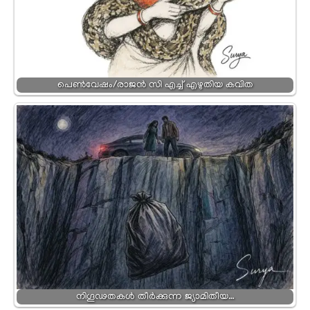
പെൺവേഷം/രാജൻ സി എച്ച് എഴുതിയ കവിത
നിഗൂഢതകൾ തീർക്കുന്ന ജ്യാമിതീയ…