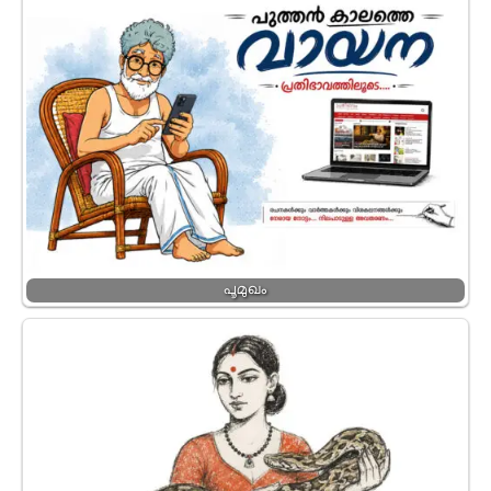
പൂമുഖം