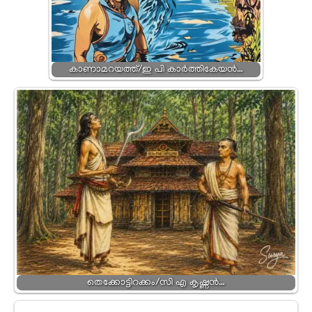
കാണാമറയത്ത്/ഇ പി കാര്‍ത്തികേയന്‍…
തെക്കോട്ടിറക്കം/സി എ കൃഷ്ണൻ…