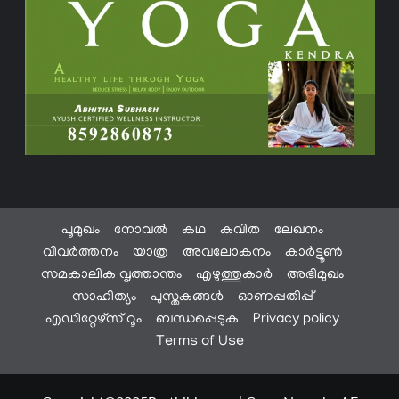
പൂമുഖം
നോവൽ
കഥ
കവിത
ലേഖനം
വിവർത്തനം
യാത്ര
അവലോകനം
കാർട്ടൂൺ
സമകാലിക വൃത്താന്തം
എഴുത്തുകാർ
അഭിമുഖം
സാഹിത്യം
പുസ്തകങ്ങൾ
ഓണപ്പതിപ്പ്
എഡിറ്റേഴ്സ് റൂം
ബന്ധപ്പെടുക
Privacy policy
Terms of Use