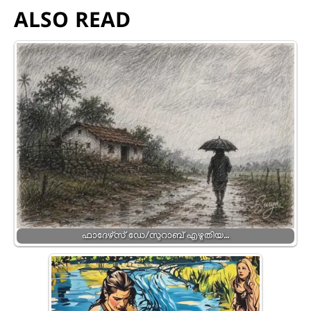
ALSO READ
ഫാദേഴ്സ് ഡേ/സുറാബ് എഴുതിയ…