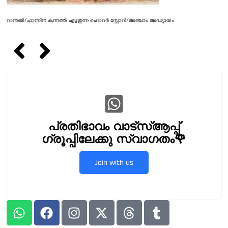
റാന്തൽ/ഫാസിന കുന്നത്ത് എഴുതുന്ന ഹൊറർ സ്റ്റോറി/അഞ്ചാം അദ്ധ്യായം
പ്രതിഭാവം വാട്സ്ആപ്പ്
ഗ്രൂപ്പിലേക്കു സ്വാഗതം🌹
Join with us