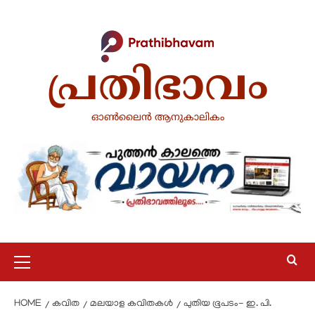
പ്രതിഭാവം
ഓൺലൈൻ ആനുകാലികം
HOME
കവിത
മലയാള കവിതകൾ
പുതിയ ഭൂപടം- ഇ. പി.