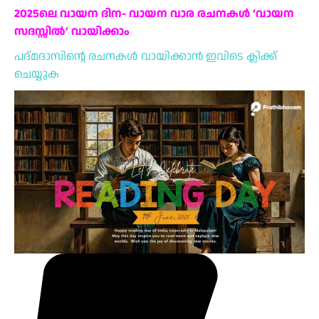
2025ലെ വായന ദിന- വായന വാര രചനകൾ ‘വായന
സദസ്സിൽ’ വായിക്കാം
പദ്മദാസിന്റെ രചനകൾ വായിക്കാൻ ഇവിടെ ക്ലിക്ക്
ചെയ്യുക