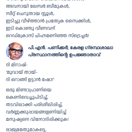
അവനായി ലേസർ ബീമുകൾ,
സീറ്റ് ചെറുതായ സ്റ്റൂൾ,
ഇടിച്ചു വീഴ്ത്താൻ പ്രത്യേക സൈക്കിൾ,
ഇടി കൊണ്ടു വീണവന്
റെഡ്ക്രോസ് ചിഹ്നമണിഞ്ഞ സ്ട്രെച്ചർ!
പി.എൻ. പണിക്കർ; കേരള ഗ്രന്ഥശാലാ
പ്രസ്ഥാനത്തിന്റെ ഉപജ്ഞാതാവ്
ദി മിറാഷ്-
‘മുവായ് തായ്-
ദി ഒറാങ്ങ് ഉട്ടാൻ ഷോ!’
ഒരു മിണ്ടാപ്രാണിയെ
കെണിവെച്ചുപിടിച്ച്,
തടവിലാക്കി പരിശീലിപ്പിച്ച്,
വർണ്ണക്കുപ്പായങ്ങളണിയിച്ച്
മനുഷ്യനെ വിനോദിപ്പിക്കുക!
രാജ്യമേതുമാകട്ടെ,