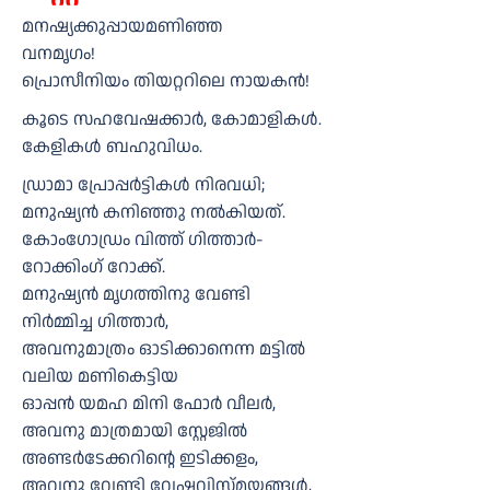
മനഷ്യക്കുപ്പായമണിഞ്ഞ
വനമൃഗം!
പ്രൊസീനിയം തിയറ്ററിലെ നായകൻ!
കൂടെ സഹവേഷക്കാർ, കോമാളികൾ.
കേളികൾ ബഹുവിധം.
ഡ്രാമാ പ്രോപ്പർട്ടികൾ നിരവധി;
മനുഷ്യൻ കനിഞ്ഞു നൽകിയത്.
കോംഗോഡ്രം വിത്ത് ഗിത്താർ-
റോക്കിംഗ് റോക്ക്.
മനുഷ്യൻ മൃഗത്തിനു വേണ്ടി
നിർമ്മിച്ച ഗിത്താർ,
അവനുമാത്രം ഓടിക്കാനെന്ന മട്ടിൽ
വലിയ മണികെട്ടിയ
ഓപ്പൻ യമഹ മിനി ഫോർ വീലർ,
അവനു മാത്രമായി സ്റ്റേജിൽ
അണ്ടർടേക്കറിൻ്റെ ഇടിക്കളം,
അവനു വേണ്ടി വേഷവിസ്മയങ്ങൾ,