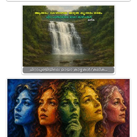
ചിറാപുഞ്ചിയിലെ മായാ കാഴ്ചകൾ/കലിക…