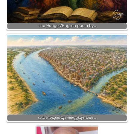
The Hunger/English poem by…
വരുണയുടെയും അസ്സിയുടെയും…