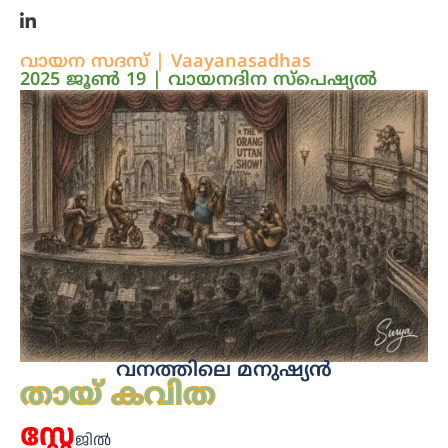
വായന സദസ് | Vaayanasadhas
2025 ജൂൺ 19 | വായനദിന സ്‌പെഷ്യൽ
വനത്തിലെ മനുഷ്യൻ
തായ് കവിത
സ്റ്റേ
ജിൽ