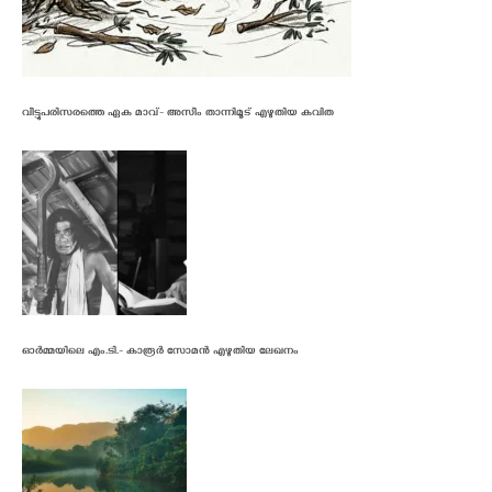
വീട്ടുപരിസരത്തെ ഏക മാവ്- അസീം താന്നിമൂട് എഴുതിയ കവിത
ഓർമ്മയിലെ എം.ടി.- കാരൂർ സോമൻ എഴുതിയ ലേഖനം