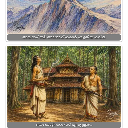
അയനം/ ബി. അശോക് കുമാർ എഴുതിയ കവിത
തെക്കോട്ടിറക്കം/സി എ കൃഷ്ണൻ…