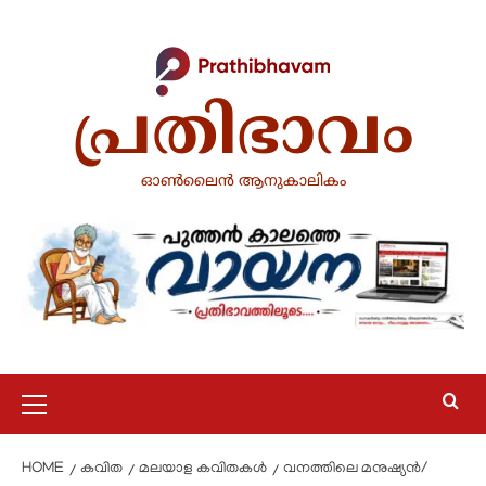
പ്രതിഭാവം
ഓൺലൈൻ ആനുകാലികം
HOME
കവിത
മലയാള കവിതകൾ
വനത്തിലെ മനുഷ്യൻ/