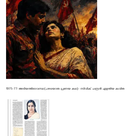
1975-77: അടിയന്തിരാവസ്ഥ(പഴയൊരു പ്രണയ കഥ)- സിവിക് ചന്ദ്രൻ എഴുതിയ കവിത