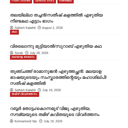
Flash Stories
Special Story
നീണ്ടകഥ
തലയില്ലാ തച്ചൻ/സതീഷ് കളത്തിൽ എഴുതിയ
നീണ്ടകഥ എട്ടാം ഭാഗം
Sathish Kalathil
August 2, 2026
കഥ
വിരലൊന്നു മുട്ടിയാൽ/സുറാബ് എഴുതിയ കഥ
Surab
July 28, 2026
മലയാള ലേഖനം
തുഞ്ചത്ത് രാമാനുജൻ എഴുത്തച്ഛൻ: മലയാള
ഭാഷയുടെയും സംസ്കാരത്തിന്റെയും മഹാശില്പി/
സതീഷ് കളത്തിൽ
Sathish Kalathil
July 19, 2026
തമിഴ് വിവർത്തനം
റബ്ബർ തോട്ടം/കൊന്നമൂട് വിജു എഴുതിയ,
സൗമ്യയുടെ തമിഴ് കവിതയുടെ വിവർത്തനം
Konnamood Viju
July 19, 2026