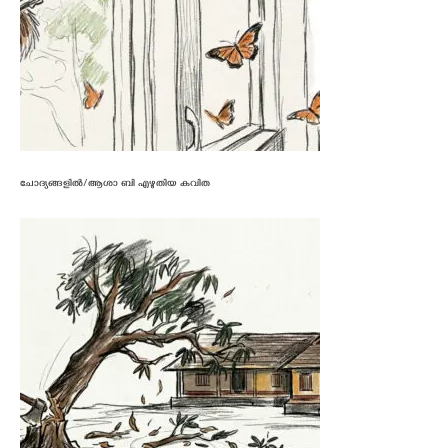
ചോദ്യങ്ങളിൽ/ആശാ ബി എഴുതിയ കവിത