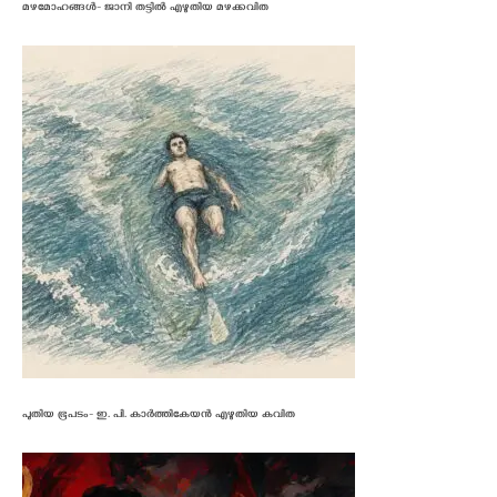
മഴമോഹങ്ങൾ- ജാനി തട്ടിൽ എഴുതിയ മഴക്കവിത
പുതിയ ഭൂപടം- ഇ. പി. കാർത്തികേയൻ എഴുതിയ കവിത