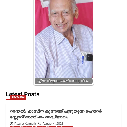
പ്രിയ വിദ്യാലയത്തിനോടു വിട…
Latest Posts
പ്രേതകഥ
റാന്തൽ/ഫാസിന കുന്നത്ത് എഴുതുന്ന ഹൊറർ
സ്റ്റോറി/അഞ്ചാം അദ്ധ്യായം
Fazina Kunnath
August 4, 2026