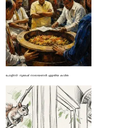
പോളിസി- സുരേഷ് നാരായണൻ എഴുതിയ കവിത