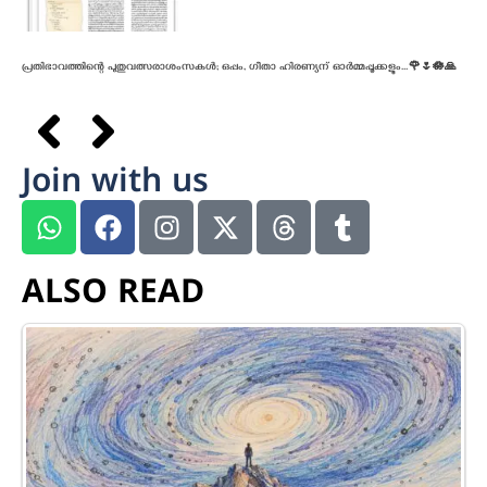
പ്രതിഭാവത്തിന്റെ പുതുവത്സരാശംസകൾ; ഒപ്പം, ഗീതാ ഹിരണ്യന് ഓർമ്മപ്പൂക്കളും…🌹🌷🪷🙏
Join with us
ALSO READ