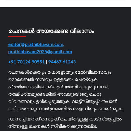
രചനകൾ അയക്കേണ്ട വിലാസം
editor@prathibhavam.com,
prathibhavam2025@gamil.com
+91 70124 90551
|
94467 61243
രചനകൾക്കൊപ്പം ഫോട്ടോയും മേൽവിലാസവും
മൊബൈൽ നമ്പറും ഉള്ളടക്കം ചെയ്യുക.
പ്രതിഭാവത്തിലേക്ക് ആദ്യമായി എഴുതുന്നവർ,
താല്പര്യമുണ്ടെങ്കിൽ അവരുടെ ഒരു ചെറു
വിവരണവും ഉൾപ്പെടുത്തുക. വാട്ട്സ്ആപ്പ്/ തപാൽ
വഴി അയക്കുന്നവർ ഇമെയിൽ ഐഡിയും വെയ്ക്കുക.
ഡിസപ്പിയറിങ് സെറ്റിങ് ചെയ്തിട്ടുള്ള വാട്സ്ആപ്പിൽ
നിന്നുള്ള രചനകൾ സ്വീകരിക്കുന്നതല്ല.