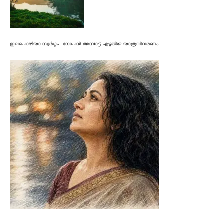
ഇലപൊഴിയാ സ്വർഗ്ഗം- ഗോപൻ അമ്പാട്ട് എഴുതിയ യാത്രവിവരണം