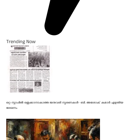
Trending Now
ഒറ്റ സ്നാപ്പിൽ ഒതുക്കാനാകാത്ത ജനുവരി സ്മരണകൾ- ബി. അശോക് കുമാർ എഴുതിയ
ലേഖനം