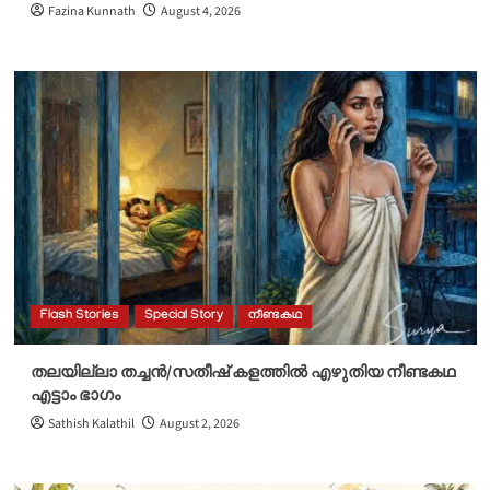
Fazina Kunnath
August 4, 2026
Flash Stories
Special Story
നീണ്ടകഥ
തലയില്ലാ തച്ചൻ/സതീഷ് കളത്തിൽ എഴുതിയ നീണ്ടകഥ
എട്ടാം ഭാഗം
Sathish Kalathil
August 2, 2026