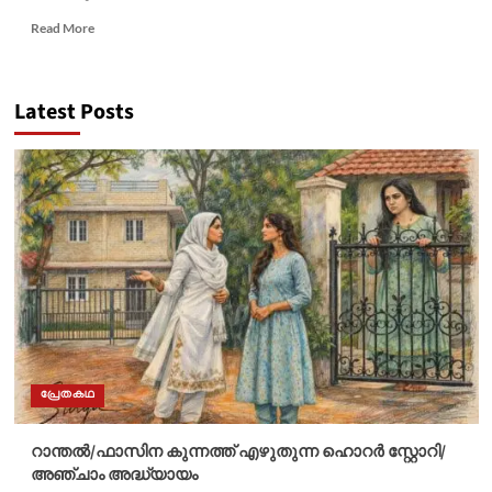
Read
Read More
more
about
പൂവും
Latest Posts
പ്രസാദവും/
ഡോ.
ടി.എം.
രഘുറാം/
തോക്കുകൾ
കഥ
പറയുന്നു
പ്രേതകഥ
റാന്തൽ/ഫാസിന കുന്നത്ത് എഴുതുന്ന ഹൊറർ സ്റ്റോറി/
അഞ്ചാം അദ്ധ്യായം