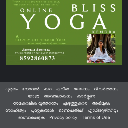
പൂമുഖം
നോവൽ
കഥ
കവിത
ലേഖനം
വിവർത്തനം
യാത്ര
അവലോകനം
കാർട്ടൂൺ
സമകാലിക വൃത്താന്തം
എഴുത്തുകാർ
അഭിമുഖം
സാഹിത്യം
പുസ്തകങ്ങൾ
ഓണപ്പതിപ്പ്
എഡിറ്റേഴ്സ് റൂം
ബന്ധപ്പെടുക
Privacy policy
Terms of Use