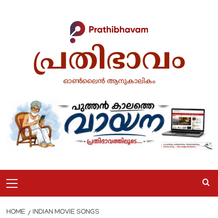
Skip
to
content
പ്രതിഭാവം
ഓൺലൈൻ ആനുകാലികം
Primary
Menu
HOME
INDIAN MOVIE SONGS