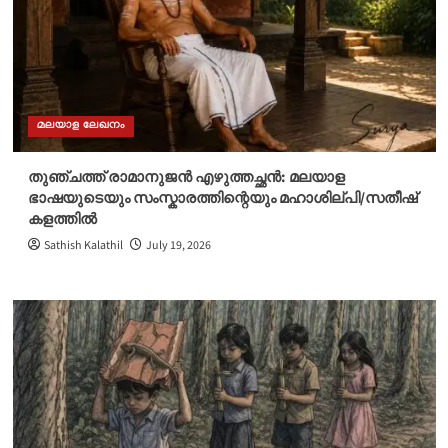
മലയാള ലേഖനം
തുഞ്ചത്ത് രാമാനുജൻ എഴുത്തച്ഛൻ: മലയാള
ഭാഷയുടെയും സംസ്കാരത്തിന്റെയും മഹാശില്പി/സതീഷ്
കളത്തിൽ
Sathish Kalathil
July 19, 2026