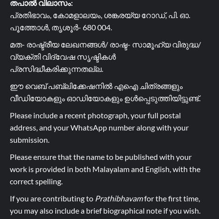
തപാൽ വിലാസം:
പ്രതിഭാവം, കോമളാലയം, ശങ്കരയ്യ റോഡ്, പി. ഓ.
പൂത്തോൾ, തൃശൂർ- 680 004.
മത- രാഷ്ട്രീയ ലേഖനങ്ങൾ/ രാഷ്ട- സാമൂഹ്യ വിരുദ്ധ/
വ്യക്തി വിദ്വേഷ സൃഷ്ടികൾ
പ്രസിദ്ധീകരിക്കുന്നതല്ല.
ഈ വെബ് പബ്ലിക്കേഷനിൽ എഐ ചിത്രങ്ങളും
വീഡിയോകളും ഓഡിയോകളും ഉൾപ്പെടുത്തിയിട്ടുണ്ട്.
Please include a recent photograph, your full postal
address, and your WhatsApp number along with your
submission.
Please ensure that the name to be published with your
work is provided in both Malayalam and English, with the
correct spelling.
If you are contributing to
Prathibhavam
for the first time,
you may also include a brief biographical note if you wish.