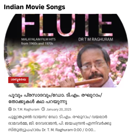
Indian Movie Songs
ശബ്ദരേഖ
പൂവും പ്രസാദവും/ഡോ. ടി.എം. രഘുറാം/
തോക്കുകൾ കഥ പറയുന്നു
Dr. T.M. Raghuram
January 20, 2025
പുല്ലാങ്കുഴൽ വായന/ ഡോ. ടി.എം. രഘുറാം/ വയലാർ
രാമവർമ്മ, ജി. ദേവരാജൻ, പി. ജയചന്ദ്രൻ എന്നിവർക്കു
സ്തുത്യുപഹാരം Dr. T. M. Raghuram 0:00 / 0:00...