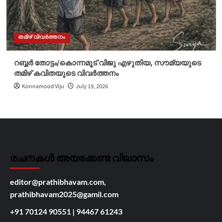
തമിഴ് വിവർത്തനം
റബ്ബർ തോട്ടം/കൊന്നമൂട് വിജു എഴുതിയ, സൗമ്യയുടെ
തമിഴ് കവിതയുടെ വിവർത്തനം
Konnamood Viju
July 19, 2026
രചനകൾ അയക്കേണ്ട വിലാസം
editor@prathibhavam.com,
prathibhavam2025@gamil.com
+91 70124 90551
|
94467 61243