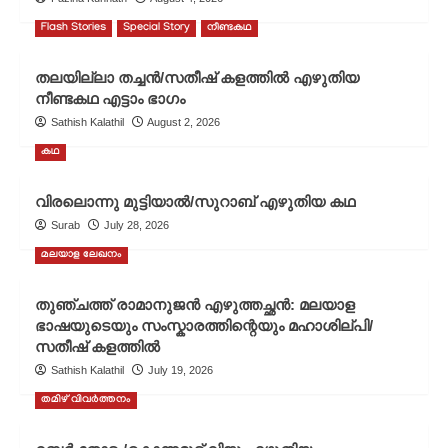
Flash Stories
Special Story
നീണ്ടകഥ
തലയില്ലാ തച്ചൻ/സതീഷ് കളത്തിൽ എഴുതിയ
നീണ്ടകഥ എട്ടാം ഭാഗം
Sathish Kalathil
August 2, 2026
കഥ
വിരലൊന്നു മുട്ടിയാൽ/സുറാബ് എഴുതിയ കഥ
Surab
July 28, 2026
മലയാള ലേഖനം
തുഞ്ചത്ത് രാമാനുജൻ എഴുത്തച്ഛൻ: മലയാള
ഭാഷയുടെയും സംസ്കാരത്തിന്റെയും മഹാശില്പി/
സതീഷ് കളത്തിൽ
Sathish Kalathil
July 19, 2026
തമിഴ് വിവർത്തനം