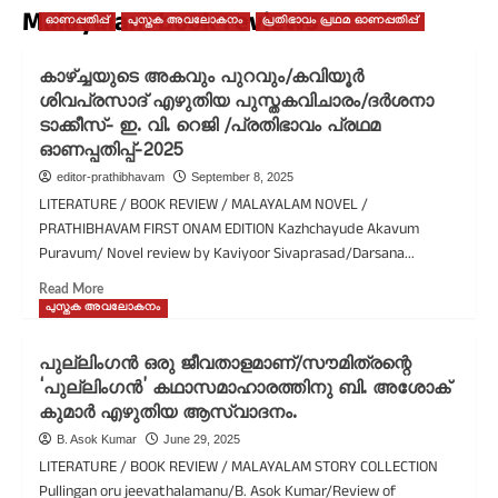
Malayalam book reviews
ഓണപ്പതിപ്പ്
പുസ്തക അവലോകനം
പ്രതിഭാവം പ്രഥമ ഓണപ്പതിപ്പ്
കാഴ്ച്ചയുടെ അകവും പുറവും/കവിയൂർ
ശിവപ്രസാദ് എഴുതിയ പുസ്തകവിചാരം/ദർശനാ
ടാക്കീസ്- ഇ. വി. റെജി /പ്രതിഭാവം പ്രഥമ
ഓണപ്പതിപ്പ്-2025
editor-prathibhavam
September 8, 2025
LITERATURE / BOOK REVIEW / MALAYALAM NOVEL /
PRATHIBHAVAM FIRST ONAM EDITION Kazhchayude Akavum
Puravum/ Novel review by Kaviyoor Sivaprasad/Darsana...
Read More
പുസ്തക അവലോകനം
പുല്ലിംഗൻ ഒരു ജീവതാളമാണ്/സൗമിത്രന്റെ
‘പുല്ലിംഗൻ’ കഥാസമാഹാരത്തിനു ബി. അശോക്
കുമാർ എഴുതിയ ആസ്വാദനം.
B. Asok Kumar
June 29, 2025
LITERATURE / BOOK REVIEW / MALAYALAM STORY COLLECTION
Pullingan oru jeevathalamanu/B. Asok Kumar/Review of