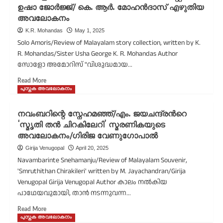
ഉഷാ ജോർജ്ജ്/ കെ. ആർ. മോഹൻദാസ് എഴുതിയ
അവലോകനം
K.R. Mohandas
May 1, 2025
Solo Amoris/Review of Malayalam story collection, written by K.
R. Mohandas/Sister Usha George K. R. Mohandas Author
സോളോ അമോറിസ് "വിശുദ്ധമായ...
Read More
പുസ്തക അവലോകനം
നവംബറിന്റെ സ്നേഹമഞ്ഞ്/എം. ജയചന്ദ്രന്‍റെ
‘സ്മൃതി തന്‍ ചിറകിലേറി’ സ്മരണികയുടെ
അവലോകനം/ഗിരിജ വേണുഗോപാല്‍
Girija Venugopal
April 20, 2025
Navambarinte Snehamanju/Review of Malayalam Souvenir,
'Smruthithan Chirakileri' written by M. Jayachandran/Girija
Venugopal Girija Venugopal Author കാലം നല്‍കിയ
പാഥേയവുമായി, താന്‍ നടന്നുവന്ന...
Read More
പുസ്തക അവലോകനം