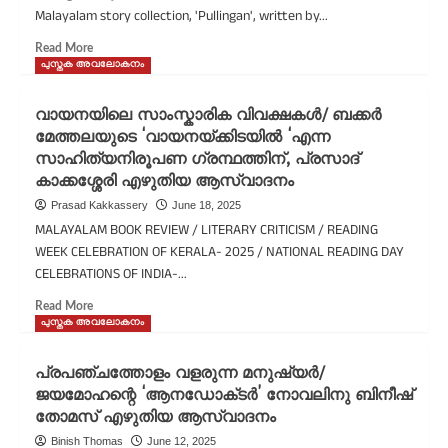
Malayalam story collection, 'Pullingan', written by...
Read More
പുസ്തക അവലോകനം
വായനയിലെ സാംസ്കാരിക വിവക്ഷകൾ/ ബക്കർ
മേത്തലയുടെ ‘വായനയ്ക്കിടയിൽ ‘എന്ന
സാഹിത്യനിരൂപണ ഗ്രന്ഥത്തിന്, പ്രസാദ്
കാക്കശ്ശേരി എഴുതിയ ആസ്വാദനം
Prasad Kakkassery
June 18, 2025
MALAYALAM BOOK REVIEW / LITERARY CRITICISM / READING
WEEK CELEBRATION OF KERALA- 2025 / NATIONAL READING DAY
CELEBRATIONS OF INDIA-...
Read More
പുസ്തക അവലോകനം
പ്രപഞ്ചത്തോളം വളരുന്ന മനുഷ്യർ/
ജയമോഹന്റെ ‘ആനഡോക്​ടർ’ നോവലിനു ബിനീഷ്​
തോമസ് എഴുതിയ ​ആസ്വാദനം
Binish Thomas
June 12, 2025