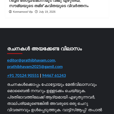
റബ്ബർ തോട്ടം/കൊന്നമൂട് വിജു എഴുതിയ,
സൗമ്യയുടെ തമിഴ് കവിതയുടെ വിവർത്തനം
Konnamood Viju
July 19, 2026
രചനകൾ അയക്കേണ്ട വിലാസം
editor@prathibhavam.com,
prathibhavam2025@gamil.com
+91 70124 90551
|
94467 61243
രചനകൾക്കൊപ്പം ഫോട്ടോയും മേൽവിലാസവും
മൊബൈൽ നമ്പറും ഉള്ളടക്കം ചെയ്യുക.
പ്രതിഭാവത്തിലേക്ക് ആദ്യമായി എഴുതുന്നവർ,
താല്പര്യമുണ്ടെങ്കിൽ അവരുടെ ഒരു ചെറു
വിവരണവും ഉൾപ്പെടുത്തുക. വാട്ട്സ്ആപ്പ്/ തപാൽ