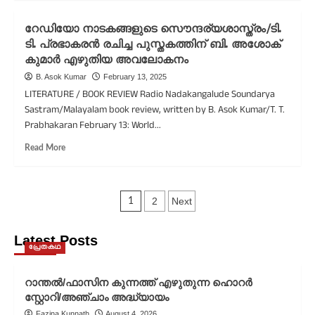
റേഡിയോ നാടകങ്ങളുടെ സൌന്ദര്യശാസ്ത്രം/ടി.
ടി. പ്രഭാകരൻ രചിച്ച പുസ്തകത്തിന് ബി. അശോക്
കുമാർ എഴുതിയ അവലോകനം
B. Asok Kumar
February 13, 2025
LITERATURE / BOOK REVIEW Radio Nadakangalude Soundarya
Sastram/Malayalam book review, written by B. Asok Kumar/T. T.
Prabhakaran February 13: World...
Read More
2
Next
1
Latest Posts
പ്രേതകഥ
റാന്തൽ/ഫാസിന കുന്നത്ത് എഴുതുന്ന ഹൊറർ
സ്റ്റോറി/അഞ്ചാം അദ്ധ്യായം
Fazina Kunnath
August 4, 2026