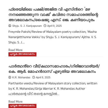
ഫ്രെയിമിലെ പക്ഷി/അജിത വി എസിന്‍റെ ‘മഴ
നനഞ്ഞെത്തുന്ന വാക്ക്’ കവിതാ സമാഹാരത്തിന്റെ
അവലോകനം/ഷൈജു എസ്. ജെ. കണിയാപുരം
Shyju. S. J. Kaniyapuram
April 9, 2025
Freymile Pakshi/Review of Malayalam poetry collection, 'Mazha
Nananjetthunna Vakku' by Shyju. S. J. Kaniyapuram/ Ajitha. V. S.
Shyju. S. J....
Read More
പുസ്തക അവലോകനം
പാർത്ഥൻ്റെ വീട്/കഥാസമാഹാരം/ഗിരിജാവാര്യർ/
കെ. ആർ. മോഹൻദാസ് എഴുതിയ അവലോകനം
K.R. Mohandas
April 9, 2025
Parthante veedu/Review of Malayalam story collection, written
by K. R. Mohandas/Girija Warriar K. R. Mohandas Author
പാർത്ഥൻ്റെ വീട് തന്റെ മനസ്സില്‍...
Read More
പുസ്തക അവലോകനം