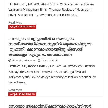
LITERATURE / MALAYALAM NOVEL REVIEW Prapanchattholam
Valarunna Manushyar/ Binish Thomas/ Review of Malayalam
novel, 'Ana Doctor' by Jayamohan Binish Thomas...
Read More
പുസ്തക അവലോകനം
കഥയുടെ വെളിച്ചത്തിൽ ഓർമ്മയുടെ
സഞ്ചാരങ്ങൾ/സൈനുദ്ധീൻ ഖുറൈഷിയുടെ
‘റൂഹാനി’ കഥാസമാഹാരത്തിനു പ്രസാദ്
കാക്കശ്ശേരി എഴുതിയ അവലോകനം
Prasad Kakkassery
May 11, 2025
LITERATURE / BOOK REVIEW / MALAYALAM STORY COLLECTION
Kathayude Velichatthil Ormayude Sancharangal/Prasad
Kakkassery/Review of Malayalam story collection, 'Roohani' by
Sainudheen...
Read More
പുസ്തക അവലോകനം
സോളോ അമോറിസ്/കഥാസമാഹാരം/സിസ്റ്റർ