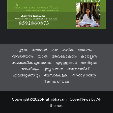
പൂമുഖം
നോവൽ
കഥ
കവിത
ലേഖനം
വിവർത്തനം
യാത്ര
അവലോകനം
കാർട്ടൂൺ
സമകാലിക വൃത്താന്തം
എഴുത്തുകാർ
അഭിമുഖം
സാഹിത്യം
പുസ്തകങ്ങൾ
ഓണപ്പതിപ്പ്
എഡിറ്റേഴ്സ് റൂം
ബന്ധപ്പെടുക
Privacy policy
Terms of Use
Copyright©2025Prathibhavam
|
CoverNews
by AF
themes.