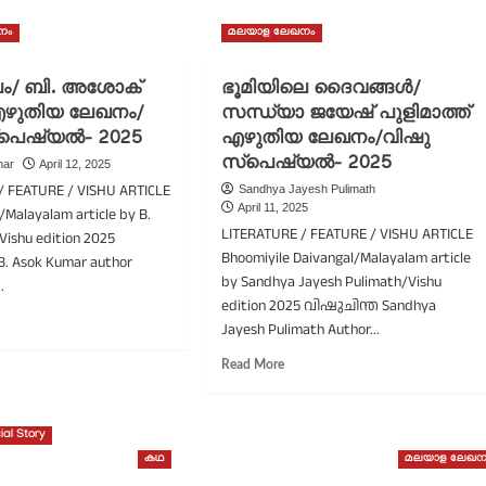
നം
മലയാള ലേഖനം
ം/ ബി. അശോക്
ഭൂമിയിലെ ദൈവങ്ങൾ/
എഴുതിയ ലേഖനം/
സന്ധ്യാ ജയേഷ് പുളിമാത്ത്
്പെഷ്യൽ- 2025
എഴുതിയ ലേഖനം/വിഷു
സ്പെഷ്യൽ- 2025
mar
April 12, 2025
/ FEATURE / VISHU ARTICLE
Sandhya Jayesh Pulimath
April 11, 2025
Malayalam article by B.
LITERATURE / FEATURE / VISHU ARTICLE
Vishu edition 2025
Bhoomiyile Daivangal/Malayalam article
. Asok Kumar author
by Sandhya Jayesh Pulimath/Vishu
.
edition 2025 വിഷുചിന്ത Sandhya
ad
Jayesh Pulimath Author...
re
out
Read
Read More
ഷുഫലം/
more
.
about
ശോക്
ഭൂമിയിലെ
ial Story
മാർ
ദൈവങ്ങൾ/
കഥ
മലയാള ലേഖന
ുതിയ
സന്ധ്യാ
ഖനം/
ജയേഷ്