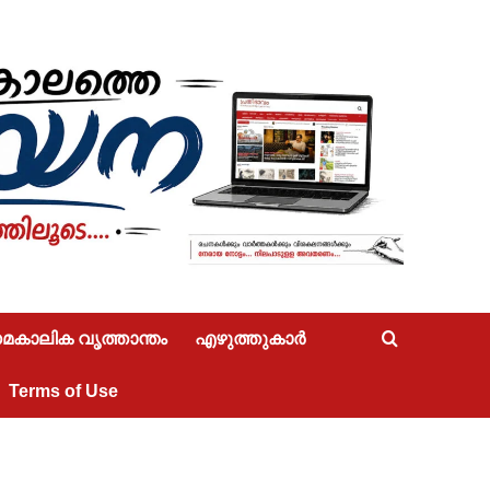
കാലിക വൃത്താന്തം
എഴുത്തുകാർ
Terms of Use