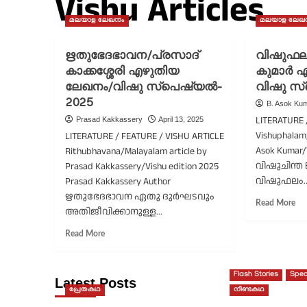
Vishu Articles
മലയാള ലേഖനം
മലയാള ലേഖ
ഋതുഭേദഭാവന/പ്രസാദ്
വിഷുഫല
കാക്കശ്ശേരി എഴുതിയ
കുമാർ 
ലേഖനം/വിഷു സ്പെഷ്യൽ-
വിഷു സ
2025
B. Asok Ku
LITERATURE 
Prasad Kakkassery
April 13, 2025
Vishuphalam/
LITERATURE / FEATURE / VISHU ARTICLE
Asok Kumar/
Rithubhavana/Malayalam article by
വിഷുചിന്ത B
Prasad Kakkassery/Vishu edition 2025
വിഷുഫലം..
Prasad Kakkassery Author
ഋതുഭേദഭാവന ഏതു ദുർഘടവും
Re
Read More
അതിജീവിക്കാനുള്ള...
mo
ab
Read
Read More
വി
more
ബി
about
അ
ഋതുഭേദഭാവന/
Flash Stories
Spec
കു
Latest Posts
പ്രസാദ്
പ്രേതകഥ
നീണ്ടകഥ
എഴ
കാക്കശ്ശേരി
ലേ