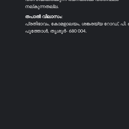
നല്കുന്നതല്ല.
തപാൽ വിലാസം:
പ്രതിഭാവം, കോമളാലയം, ശങ്കരയ്യ റോഡ്, പി. 
പൂത്തോൾ, തൃശൂർ- 680 004.