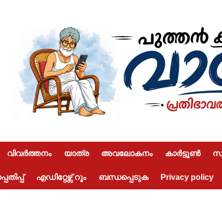
വിവർത്തനം
യാത്ര
അവലോകനം
കാർട്ടൂൺ
സമ
പതിപ്പ്
എഡിറ്റേഴ്സ് റൂം
ബന്ധപ്പെടുക
Privacy policy