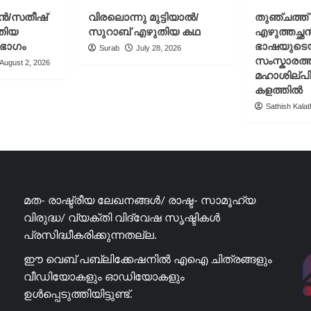
ഷു
പുളിമാത്ത്
ചൻ/സതീഷ്
വിരലൊന്നു മുട്ടിയാൽ/
തുഞ്ചത്ത
പെഷ്യൽ-
എഴുതിയ
തിയ
സുറാബ് എഴുതിയ കഥ
എഴുത്തച്ഛ
25
ലേഖനം/
 ഭാഗം
ഭാഷയുടെ
Surab
July 28, 2026
വിഷു
സംസ്കാരത്ത
August 2, 2026
സ്പെഷ്യൽ-
മഹാശില്പ
2025
കളത്തിൽ
Sathish Kalath
മത- രാഷ്ട്രീയ ലേഖനങ്ങൾ/ രാഷ്ട- സാമൂഹ്യ
വിരുദ്ധ/ വ്യക്തി വിദ്വേഷ സൃഷ്ടികൾ
പ്രസിദ്ധീകരിക്കുന്നതല്ല.
ഈ വെബ് പബ്ലിക്കേഷനിൽ എഐ ചിത്രങ്ങളും
വീഡിയോകളും ഓഡിയോകളും
ഉൾപ്പെടുത്തിയിട്ടുണ്ട്.