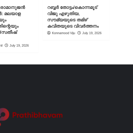
് രാമാനുജൻ
റബ്ബർ തോട്ടം/കൊന്നമൂട്
ൻ: മലയാള
വിജു എഴുതിയ,
യും
സൗമ്യയുടെ തമിഴ്
ിന്റെയും
കവിതയുടെ വിവർത്തനം
ി/സതീഷ്
Konnamood Viju
July 19, 2026
il
July 19, 2026