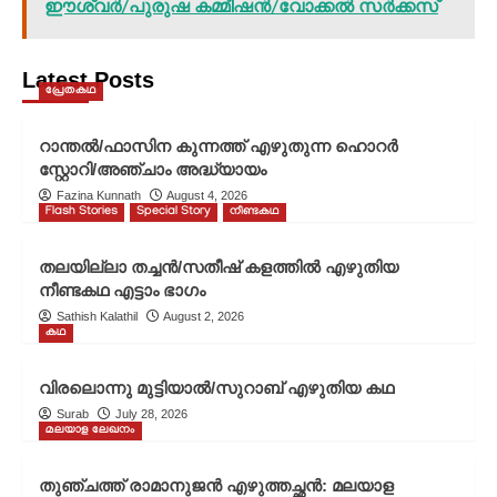
ഈശ്വർ/പുരുഷ കമ്മീഷൻ/വോക്കൽ സർക്കസ്
Latest Posts
പ്രേതകഥ
റാന്തൽ/ഫാസിന കുന്നത്ത് എഴുതുന്ന ഹൊറർ
സ്റ്റോറി/അഞ്ചാം അദ്ധ്യായം
Fazina Kunnath
August 4, 2026
Flash Stories
Special Story
നീണ്ടകഥ
തലയില്ലാ തച്ചൻ/സതീഷ് കളത്തിൽ എഴുതിയ
നീണ്ടകഥ എട്ടാം ഭാഗം
Sathish Kalathil
August 2, 2026
കഥ
വിരലൊന്നു മുട്ടിയാൽ/സുറാബ് എഴുതിയ കഥ
Surab
July 28, 2026
മലയാള ലേഖനം
തുഞ്ചത്ത് രാമാനുജൻ എഴുത്തച്ഛൻ: മലയാള