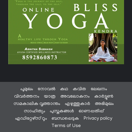
പൂമുഖം
നോവൽ
കഥ
കവിത
ലേഖനം
വിവർത്തനം
യാത്ര
അവലോകനം
കാർട്ടൂൺ
സമകാലിക വൃത്താന്തം
എഴുത്തുകാർ
അഭിമുഖം
സാഹിത്യം
പുസ്തകങ്ങൾ
ഓണപ്പതിപ്പ്
എഡിറ്റേഴ്സ് റൂം
ബന്ധപ്പെടുക
Privacy policy
Terms of Use