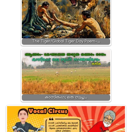
The Tiger/Global Tiger Day Poem-…
കാസിരംഗ; ഒരു സ്വപ്ന…