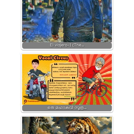
El viajero-1 (The…
ഒരു മഹാകവി സൂത്ര…