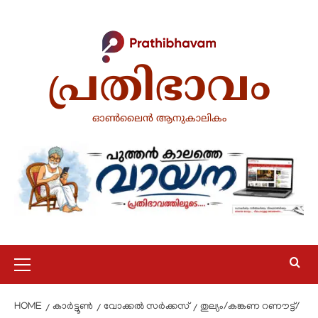
പ്രതിഭാവം
ഓൺലൈൻ ആനുകാലികം
HOME
കാർട്ടൂൺ
വോക്കൽ സർക്കസ്
തുല്യം/കങ്കണ റണൗട്ട്/