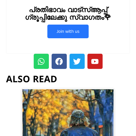
പ്രതിഭാവം വാട്സ്ആപ്പ്
ഗ്രൂപ്പിലേക്കു സ്വാഗതം🌹
Join with us
ALSO READ