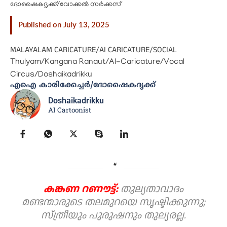
ദോഷൈകദൃക്ക്/വോക്കൽ സർക്കസ്
Published on July 13, 2025
MALAYALAM CARICATURE
/
AI CARICATURE
/
SOCIAL
Thulyam/Kangana Ranaut/AI-Caricature/Vocal
Circus/Doshaikadrikku
എഐ കാരിക്കേച്ചർ/ദോഷൈകദൃക്ക്
Doshaikadrikku
AI Cartoonist
കങ്കണ റണൗട്ട്:
തുല്യതാവാദം
മണ്ടന്മാരുടെ തലമുറയെ സൃഷ്ടിക്കുന്നു;
സ്ത്രീയും പുരുഷനും തുല്യരല്ല.