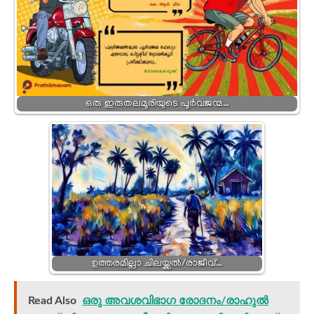
ഒരു ഇരുതലമൂരിയുടെ പൂർവജന്മ…
ഉത്തരമില്ലാ ചിലയ്ക്കൽ/രാജീവ്…
Read Also
ഒരു അവശവിഭാഗ രോദനം/രാഹുൽ