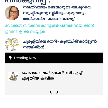
പിൻകുറിപ്പ് :
സമത്വവാദം മണ്ടന്മാരുടെ തലമുറയെ
സൃഷ്ടിക്കുന്നു; സ്ത്രീയും പുരുഷനും
തുല്യരല്ല - കങ്കണ റണൗട്ട്
വോക്കൽ സർക്കസ് കാർട്ടൂൺ പരമ്പര വായിക്കാൻ
ഇവിടെ ക്ലിക്ക് ചെയ്യുക
ചുരുളിയിലെ തെറി - കുഞ്ചിരി/കാർട്ടൂൺ/
സൗമിത്രൻ
Trending Now
പെൺവേഷം/രാജൻ സി എച്ച്
എഴുതിയ കവിത