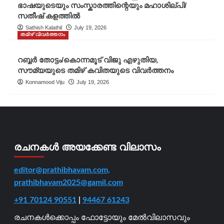
ഭാഷയുടെയും സംസ്കാരത്തിന്റെയും മഹാശില്പി/
സതീഷ് കളത്തിൽ
Sathish Kalathil
July 19, 2026
തമിഴ് വിവർത്തനം
റബ്ബർ തോട്ടം/കൊന്നമൂട് വിജു എഴുതിയ,
സൗമ്യയുടെ തമിഴ് കവിതയുടെ വിവർത്തനം
Konnamood Viju
July 19, 2026
രചനകൾ അയക്കേണ്ട വിലാസം
editor@prathibhavam.com,
prathibhavam2025@gamil.com
+91 70124 90551
|
94467 61243
രചനകൾക്കൊപ്പം ഫോട്ടോയും മേൽവിലാസവും