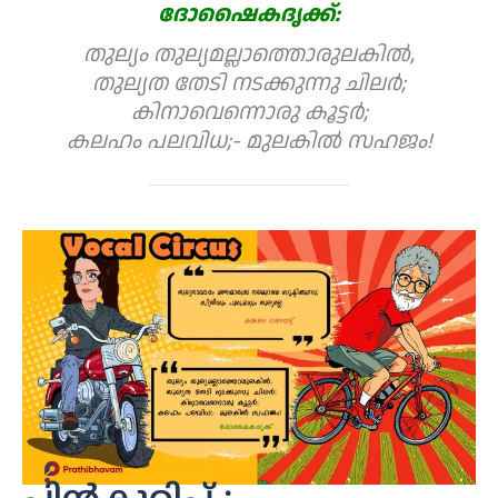
ദോഷൈകദൃക്ക്:
തുല്യം തുല്യമല്ലാത്തൊരുലകിൽ,
തുല്യത തേടി നടക്കുന്നു ചിലർ;
കിനാവെന്നൊരു കൂട്ടർ;
കലഹം പലവിധ;- മുലകിൽ സഹജം!