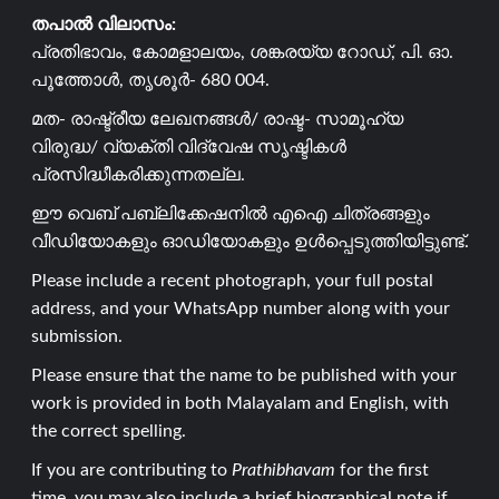
തപാൽ വിലാസം:
പ്രതിഭാവം, കോമളാലയം, ശങ്കരയ്യ റോഡ്, പി. ഓ.
പൂത്തോൾ, തൃശൂർ- 680 004.
മത- രാഷ്ട്രീയ ലേഖനങ്ങൾ/ രാഷ്ട- സാമൂഹ്യ
വിരുദ്ധ/ വ്യക്തി വിദ്വേഷ സൃഷ്ടികൾ
പ്രസിദ്ധീകരിക്കുന്നതല്ല.
ഈ വെബ് പബ്ലിക്കേഷനിൽ എഐ ചിത്രങ്ങളും
വീഡിയോകളും ഓഡിയോകളും ഉൾപ്പെടുത്തിയിട്ടുണ്ട്.
Please include a recent photograph, your full postal
address, and your WhatsApp number along with your
submission.
Please ensure that the name to be published with your
work is provided in both Malayalam and English, with
the correct spelling.
If you are contributing to
Prathibhavam
for the first
time, you may also include a brief biographical note if