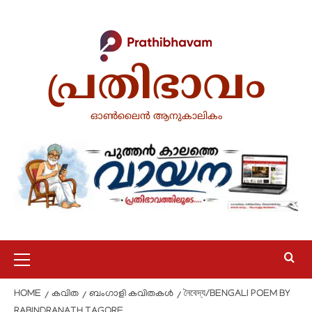
പ്രതിഭാവം
ഓൺലൈൻ ആനുകാലികം
HOME
കവിത
ബംഗാളി കവിതകൾ
নৈবেদ্য/BENGALI POEM BY
RABINDRANATH TAGORE