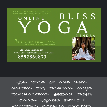
പൂമുഖം
നോവൽ
കഥ
കവിത
ലേഖനം
വിവർത്തനം
യാത്ര
അവലോകനം
കാർട്ടൂൺ
സമകാലിക വൃത്താന്തം
എഴുത്തുകാർ
അഭിമുഖം
സാഹിത്യം
പുസ്തകങ്ങൾ
ഓണപ്പതിപ്പ്
എഡിറ്റേഴ്സ് റൂം
ബന്ധപ്പെടുക
Privacy policy