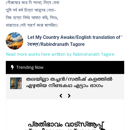
পৌরুষেরে করে নি শতধা; নিত্য যেথা
তুমি সর্ব কর্ম চিন্তা আনন্দের নেতা–
নিজ হস্তে নির্দয় আঘাত করি, পিতঃ,
ভারতেরে সেই স্বর্গে করো জাগরিত।
Let My Country Awake/English translation of '
নৈবেদ্য'/Rabindranath Tagore
Read more works here written by Rabindranath Tagore
Trending Now
തലയില്ലാ തച്ചൻ/സതീഷ് കളത്തിൽ
എഴുതിയ നീണ്ടകഥ എട്ടാം ഭാഗം
പ്രതിഭാവം വാട്സ്ആപ്പ്