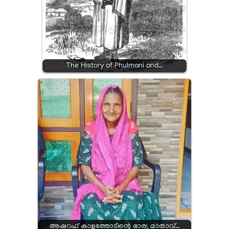
The History of Phulmani and…
അഷറഫ് കാളത്തോടിന്റെ ഭാര്യ മാതാവ്…