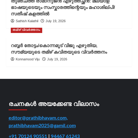
തുഞ്ചത്ത് രാമാനുജൻ എഴുത്തച്ഛൻ: മലയാള
ഭാഷയുടെയും സംസ്കാരത്തിന്റെയും മഹാശില്പി/
സതീഷ് കളത്തിൽ
Sathish Kalathil
July 19, 2026
തമിഴ് വിവർത്തനം
റബ്ബർ തോട്ടം/കൊന്നമൂട് വിജു എഴുതിയ,
സൗമ്യയുടെ തമിഴ് കവിതയുടെ വിവർത്തനം
Konnamood Viju
July 19, 2026
രചനകൾ അയക്കേണ്ട വിലാസം
editor@prathibhavam.com,
prathibhavam2025@gamil.com
+91 70124 90551
|
94467 61243