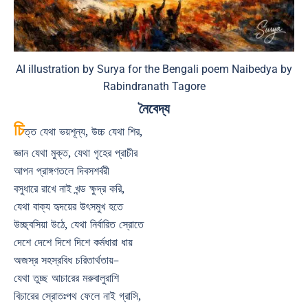
AI illustration by Surya for the Bengali poem Naibedya by
Rabindranath Tagore
নৈবেদ্য
চি
ত্ত যেথা ভয়শূন্য, উচ্চ যেথা শির,
জ্ঞান যেথা মুক্ত, যেথা গৃহের প্রাচীর
আপন প্রাঙ্গণতলে দিবসশর্বরী
বসুধারে রাখে নাই খন্ড ক্ষুদ্র করি,
যেথা বাক্য হৃদয়ের উৎসমুখ হতে
উচ্ছ্বসিয়া উঠে, যেথা নির্বারিত স্রোতে
দেশে দেশে দিশে দিশে কর্মধারা ধায়
অজস্র সহস্রবিধ চরিতার্থতায়–
যেথা তুচ্ছ আচারের মরুবালুরাশি
বিচারের স্রোতঃপথ ফেলে নাই গ্রাসি,