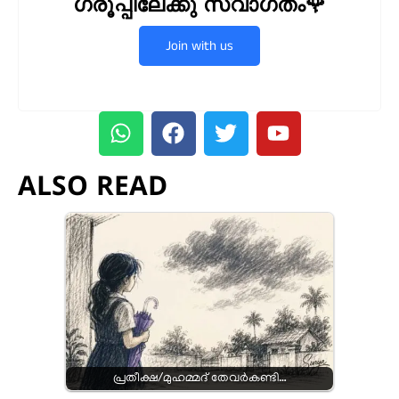
ഗ്രൂപ്പിലേക്കു സ്വാഗതം🌹
Join with us
ALSO READ
പ്രതീക്ഷ/മുഹമ്മദ്‌ തേവർകണ്ടി…