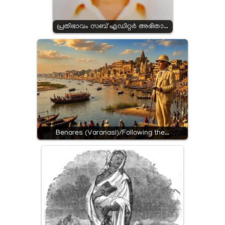
പ്രതിഭാവം സബ് എഡിറ്റർ അഭിതാ…
Benares (Varanasi)/Following the…