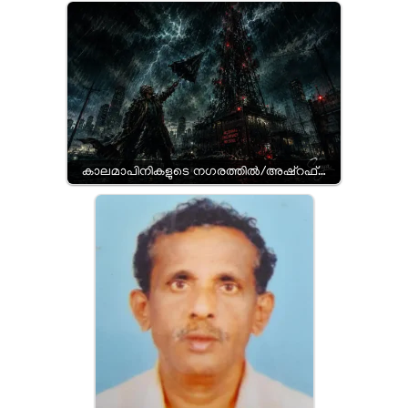
കാലമാപിനികളുടെ നഗരത്തിൽ/അഷ്റഫ്…