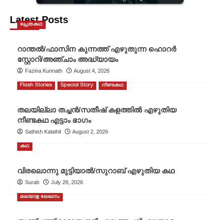
Latest Posts
പ്രേതകഥ
റാന്തൽ/ഫാസിന കുന്നത്ത് എഴുതുന്ന ഹൊറർ
സ്റ്റോറി/അഞ്ചാം അദ്ധ്യായം
Fazina Kunnath
August 4, 2026
Flash Stories
Special Story
നീണ്ടകഥ
തലയില്ലാ തച്ചൻ/സതീഷ് കളത്തിൽ എഴുതിയ
നീണ്ടകഥ എട്ടാം ഭാഗം
Sathish Kalathil
August 2, 2026
കഥ
വിരലൊന്നു മുട്ടിയാൽ/സുറാബ് എഴുതിയ കഥ
Surab
July 28, 2026
മലയാള ലേഖനം