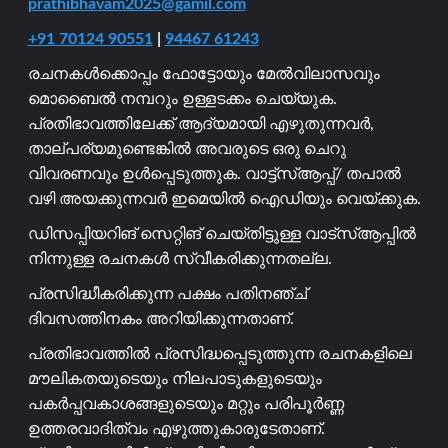
prathibhavam2025@gamil.com
+91 70124 90551
|
94467 61243
രചനകൾക്കൊപ്പം ഫോട്ടോയും മേൽവിലാസവും
മൊബൈൽ നമ്പറും ഉള്ളടക്കം ചെയ്യുക.
പ്രതിഭാവത്തിലേക്ക് ആദ്യമായി എഴുതുന്നവർ,
താല്പര്യമുണ്ടെങ്കിൽ അവരുടെ ഒരു ചെറു
വിവരണവും ഉൾപ്പെടുത്തുക. വാട്ട്സ്ആപ്പ്/ തപാൽ
വഴി അയക്കുന്നവർ ഇമെയിൽ ഐഡിയും വെയ്ക്കുക.
ഡിസപ്പിയറിങ് സെറ്റിങ് ചെയ്തിട്ടുള്ള വാട്സ്ആപ്പിൽ
നിന്നുള്ള രചനകൾ സ്വീകരിക്കുന്നതല്ല.
പ്രസിദ്ധീകരിക്കുന്ന പക്ഷം പതിനഞ്ച്
ദിവസത്തിനകം അറിയിക്കുന്നതാണ്.
പ്രതിഭാവത്തിൽ പ്രസിദ്ധപ്പെടുത്തുന്ന രചനകളിലെ
മൗലികതയുടെയും നിലപാടുകളുടെയും
പകർപ്പവകാശങ്ങളുടെയും മറ്റും പരിപൂർണ്ണ
ഉത്തരവാദിത്വം എഴുത്തുകാരുടേതാണ്.