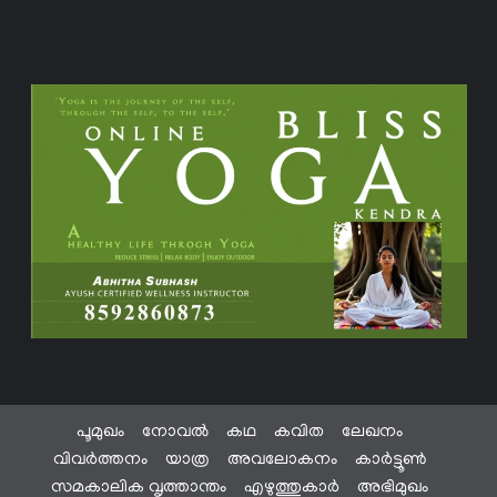
പൂമുഖം
നോവൽ
കഥ
കവിത
ലേഖനം
വിവർത്തനം
യാത്ര
അവലോകനം
കാർട്ടൂൺ
സമകാലിക വൃത്താന്തം
എഴുത്തുകാർ
അഭിമുഖം