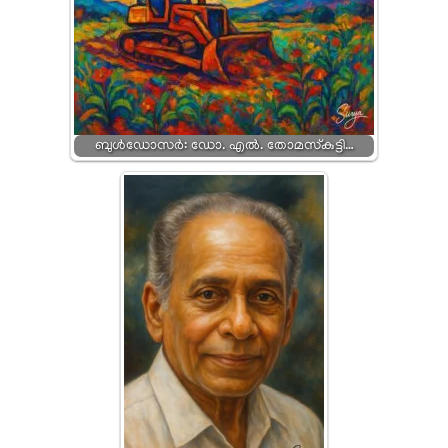
ബുൾഡോസർ: ഡോ. എൽ. തോമസ്‍കുട്ടി…