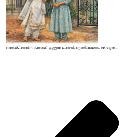
റാന്തൽ/ഫാസിന കുന്നത്ത് എഴുതുന്ന ഹൊറർ സ്റ്റോറി/അഞ്ചാം അദ്ധ്യായം