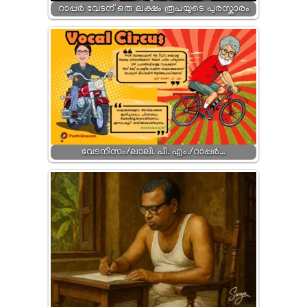
റാപ്പർ വേടന് ഒരു ലക്ഷം രൂപയുടെ പുരസ്കാരം
വേടനിസം/ലാലി. പി. എം./റാപ്പർ…