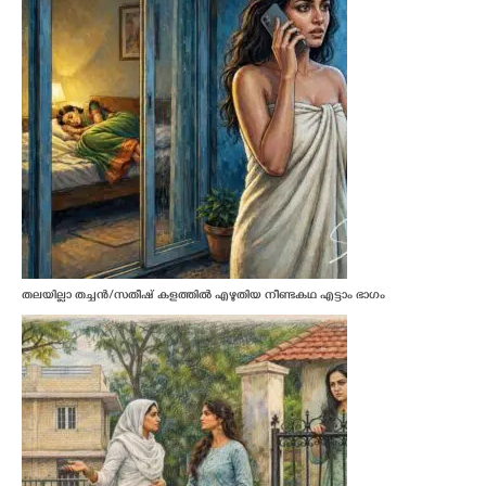
തലയില്ലാ തച്ചൻ/സതീഷ് കളത്തിൽ എഴുതിയ നീണ്ടകഥ എട്ടാം ഭാഗം