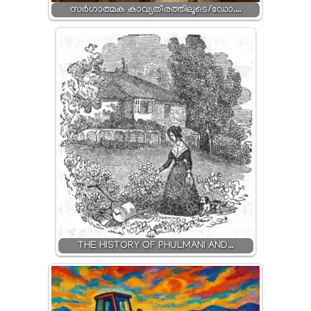
സർഗാത്മക കാവ്യതീരത്തിലൂടെ/ഡോ.…
THE HISTORY OF PHULMANI AND…