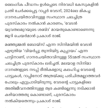
ലൈംഗിക പീഡനം ഉൾപ്പെടെ നിരവധി കേസുകളിൽ
പ്രതി ചേർക്കപ്പെട്ട റാപ്പർ വേടന്, 2024ലെ മികച്ച
ഗാനരചയിതാവിനുള്ള സംസ്ഥാന ചലച്ചിത്ര
പുരസ്കാരം നൽകാൻ കാരണം, ‘വേടൻ
യുവതലമുറയുടെ ശബ്ദ’ മായതുകൊണ്ടാണെന്നു
ജൂറി ചെയർമാൻ പ്രകാശ് രാജ്.
മഞ്ഞുമ്മൽ ബോയ്‌സ് എന്ന സിനിമയിൽ വേടൻ
എഴുതിയ ‘വിയർപ്പു തുന്നിയിട്ട കുപ്പായം’ എന്ന
പാട്ടിനാണ്, ഗാനരചയിതാവിനുള്ള 55ാമത് സംസ്ഥാന
ചലച്ചിത്ര പുരസ്കാരം ലഭിച്ചത്. മലയാള സിനിമാ
ഗാനങ്ങളുടെ നടപ്പ്‌ രീതികളോടു കലഹിച്ച വേടന്റെ
പാട്ടുകൾ, റാപ്പിനോട്‌ അത്രയ്ക്കു പരിചിതമല്ലാത്തവർ
പോലും ഏറ്റുപാടിയിരുന്നു. വേടന്റെ പാട്ടുകളിലെ
അതിജീവനത്തിനുള്ള ത്വര കണ്ടില്ലെന്നു നടിക്കാൻ
കഴിയാത്തതു കൊണ്ടാണ്, പുരസ്കാരം
നൽകിയതെന്നും പ്രകാശ് രാജ്.