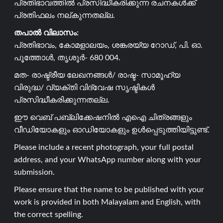
പ്രതിഭാവത്തിൽ പ്രസിദ്ധീകരിക്കുന്ന രചനകൾക്ക്
പ്രതിഫലം നല്കുന്നതല്ല.
തപാൽ വിലാസം:
പ്രതിഭാവം, കോമളാലയം, ശങ്കരയ്യ റോഡ്, പി. ഓ.
പൂത്തോൾ, തൃശൂർ- 680 004.
മത- രാഷ്ട്രീയ ലേഖനങ്ങൾ/ രാഷ്ട- സാമൂഹ്യ
വിരുദ്ധ/ വ്യക്തി വിദ്വേഷ സൃഷ്ടികൾ
പ്രസിദ്ധീകരിക്കുന്നതല്ല.
ഈ വെബ് പബ്ലിക്കേഷനിൽ എഐ ചിത്രങ്ങളും
വീഡിയോകളും ഓഡിയോകളും ഉൾപ്പെടുത്തിയിട്ടുണ്ട്.
Please include a recent photograph, your full postal
address, and your WhatsApp number along with your
submission.
Please ensure that the name to be published with your
work is provided in both Malayalam and English, with
the correct spelling.