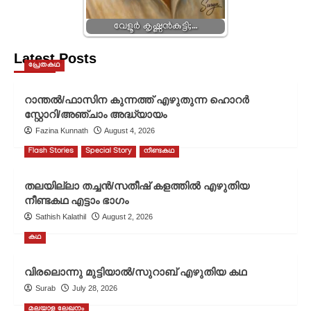
വേളൂർ കൃഷ്ണൻകുട്ടി;…
Latest Posts
പ്രേതകഥ
റാന്തൽ/ഫാസിന കുന്നത്ത് എഴുതുന്ന ഹൊറർ
സ്റ്റോറി/അഞ്ചാം അദ്ധ്യായം
Fazina Kunnath
August 4, 2026
Flash Stories
Special Story
നീണ്ടകഥ
തലയില്ലാ തച്ചൻ/സതീഷ് കളത്തിൽ എഴുതിയ
നീണ്ടകഥ എട്ടാം ഭാഗം
Sathish Kalathil
August 2, 2026
കഥ
വിരലൊന്നു മുട്ടിയാൽ/സുറാബ് എഴുതിയ കഥ
Surab
July 28, 2026
മലയാള ലേഖനം