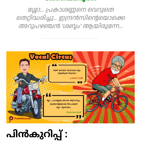
ശ്ശോ… പ്രകാശണ്ണനെ വെറുതെ
തെറ്റിദ്ധരിച്ചു… ഇന്ദ്രൻസിന്റെയൊക്കെ
അറുപഴഞ്ചൻ ‘ശബ്ദം’ ആയിരുന്നേ…
പിൻകുറിപ്പ് :