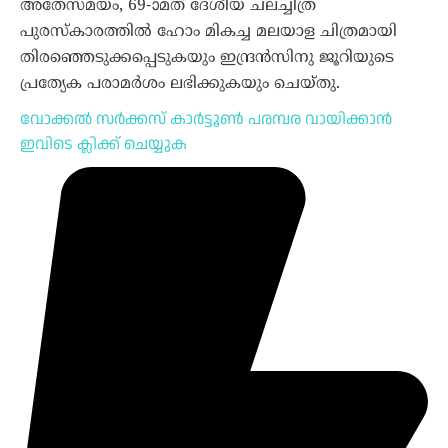
അതേസമയം, 69-ാമത് ദേശീയ ചലച്ചിത്ര
പുരസ്‌കാരത്തിൽ ഹോം മികച്ച മലയാള ചിത്രമായി
തിരഞ്ഞെടുക്കപ്പെടുകയും ഇന്ദ്രന്‍സിനു ജൂറിയുടെ
പ്രത്യേക പരാമര്‍ശം ലഭിക്കുകയും ചെയ്തു.
വോക്കൽ സർക്കസ് കാർട്ടൂൺ പരമ്പര വായിക്കാൻ
ഇവിടെ ക്ലിക്ക് ചെയ്യുക