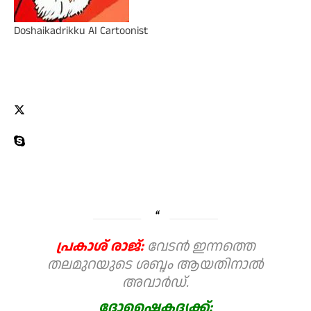
Doshaikadrikku
AI Cartoonist
പ്രകാശ് രാജ്:
വേടന്‍ ഇന്നത്തെ
തലമുറയുടെ ശബ്ദം ആയതിനാൽ
അവാർഡ്.
ദോഷൈകദൃക്ക്: