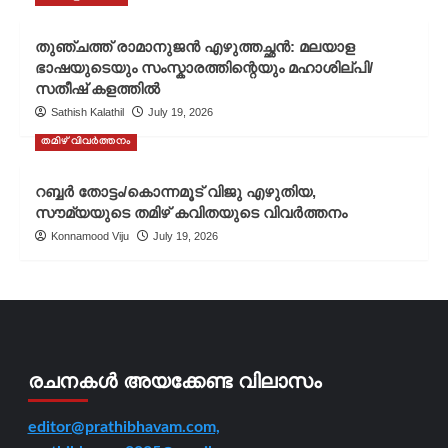
തുഞ്ചത്ത് രാമാനുജൻ എഴുത്തച്ഛൻ: മലയാള
ഭാഷയുടെയും സംസ്കാരത്തിന്റെയും മഹാശില്പി/
സതീഷ് കളത്തിൽ
Sathish Kalathil
July 19, 2026
തമിഴ് വിവർത്തനം
റബ്ബർ തോട്ടം/കൊന്നമൂട് വിജു എഴുതിയ,
സൗമ്യയുടെ തമിഴ് കവിതയുടെ വിവർത്തനം
Konnamood Viju
July 19, 2026
രചനകൾ അയക്കേണ്ട വിലാസം
editor@prathibhavam.com,