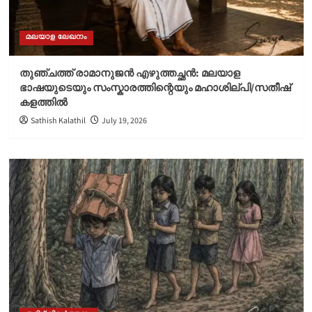
മലയാള ലേഖനം
തുഞ്ചത്ത് രാമാനുജൻ എഴുത്തച്ഛൻ: മലയാള
ഭാഷയുടെയും സംസ്കാരത്തിന്റെയും മഹാശില്പി/സതീഷ്
കളത്തിൽ
Sathish Kalathil
July 19, 2026