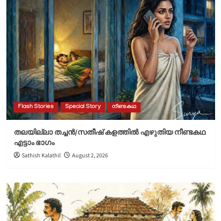
Flash Stories
Special Story
നീണ്ടകഥ
തലയില്ലാ തച്ചൻ/സതീഷ് കളത്തിൽ എഴുതിയ നീണ്ടകഥ
എട്ടാം ഭാഗം
Sathish Kalathil
August 2, 2026