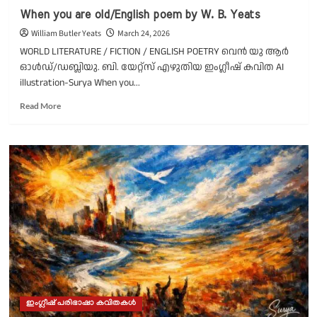
When you are old/English poem by W. B. Yeats
William Butler Yeats
March 24, 2026
WORLD LITERATURE / FICTION / ENGLISH POETRY വെൻ യു ആർ
ഓൾഡ്/ഡബ്ലിയു. ബി. യേറ്റ്സ് എഴുതിയ ഇംഗ്ലീഷ് കവിത AI
illustration-Surya When you...
Read
Read More
more
about
When
you
are
old/English
poem
by
W.
B.
Yeats
ഇംഗ്ലീഷ് പരിഭാഷാ കവിതകൾ