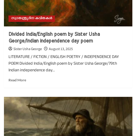
സ്വാതന്ത്ര്യദിന കവിതകൾ
Divided India/English poem by Sister Usha
George/Indian independence day poem
Sister Usha George
August 13, 2025
LITERATURE / FICTION / ENGLISH POETRY / INDEPENDENCE DAY
POEM Divided India/English poem by Sister Usha George/79th
Indian independence day...
Read
Read More
more
about
Divided
India/English
poem
by
Sister
Usha
George/Indian