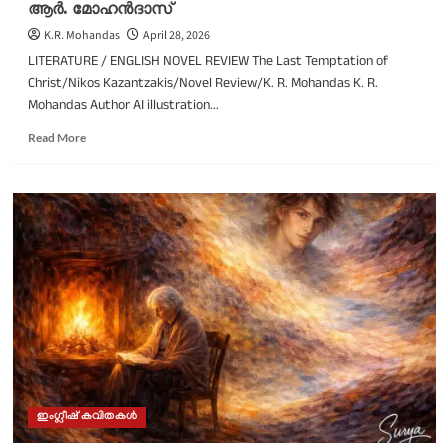
ആർ. മോഹൻദാസ്
K.R. Mohandas
April 28, 2026
LITERATURE / ENGLISH NOVEL REVIEW The Last Temptation of
Christ/Nikos Kazantzakis/Novel Review/K. R. Mohandas K. R.
Mohandas Author AI illustration...
Read
Read More
more
about
ദി
ലാസ്റ്റ്
റ്റെംറ്റേഷൻ
ഓഫ്
ക്രൈസ്റ്റ്/
നിക്കോസ്
കസാൻദ്
സാക്കീസ്/
നോവൽ
ആസ്വാദനം/
കെ.
ആർ.
ഇംഗ്ലീഷ് കവിതകൾ
മോഹൻദാസ്