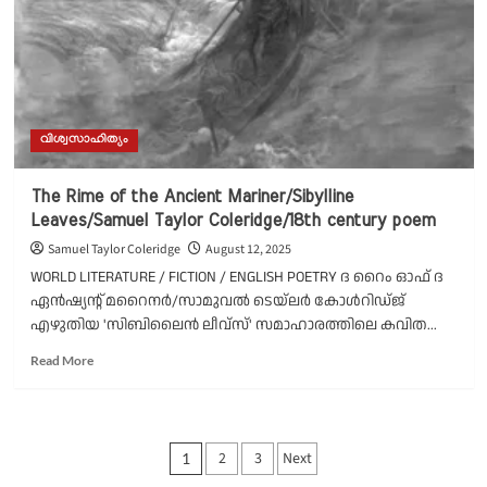
poem
by
P
Sudhakaran
വിശ്വസാഹിത്യം
The Rime of the Ancient Mariner/Sibylline
Leaves/Samuel Taylor Coleridge/18th century poem
Samuel Taylor Coleridge
August 12, 2025
WORLD LITERATURE / FICTION / ENGLISH POETRY ദ റൈം ഓഫ് ദ
ഏൻഷ്യന്റ് മറൈനർ/സാമുവൽ ടെയ്‌ലർ കോൾറിഡ്‌ജ്
എഴുതിയ 'സിബിലൈന്‍ ലീവ്‌സ്' സമാഹാരത്തിലെ കവിത...
Read
Read More
more
about
The
Rime
Posts
2
3
Next
1
of
the