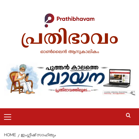
Skip
to
content
പ്രതിഭാവം
ഓൺലൈൻ ആനുകാലികം
Primary
Menu
HOME
ഇംഗ്ലീഷ് സാഹിത്യം