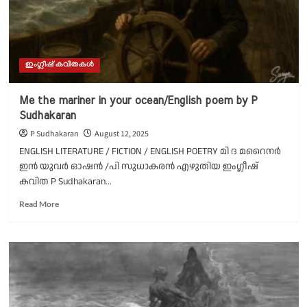
independence
day
poem
ഇംഗ്ലീഷ് കവിതകൾ
Me the mariner in your ocean/English poem by P
Sudhakaran
P Sudhakaran
August 12, 2025
ENGLISH LITERATURE / FICTION / ENGLISH POETRY മി ദ മറൈനർ
ഇൻ യുവർ ഓഷൻ /പി സുധാകരൻ എഴുതിയ ഇംഗ്ലീഷ്
കവിത P Sudhakaran...
Read
Read More
more
about
Me
the
mariner
in
your
ocean/English