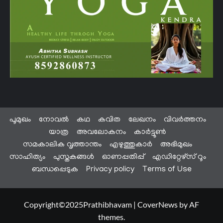
പൂമുഖം
നോവൽ
കഥ
കവിത
ലേഖനം
വിവർത്തനം
യാത്ര
അവലോകനം
കാർട്ടൂൺ
സമകാലിക വൃത്താന്തം
എഴുത്തുകാർ
അഭിമുഖം
സാഹിത്യം
പുസ്തകങ്ങൾ
ഓണപ്പതിപ്പ്
എഡിറ്റേഴ്സ് റൂം
ബന്ധപ്പെടുക
Privacy policy
Terms of Use
Copyright©2025Prathibhavam
|
CoverNews
by AF
themes.