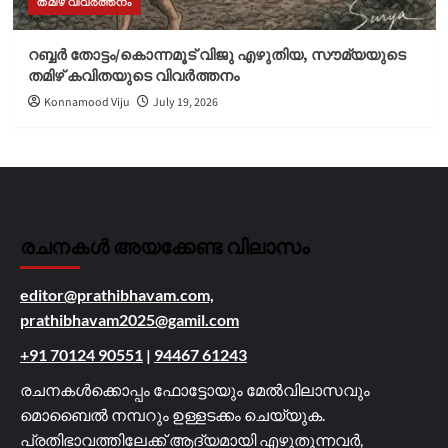
തമിഴ് വിവർത്തനം
റബ്ബർ തോട്ടം/കൊന്നമൂട് വിജു എഴുതിയ, സൗമ്യയുടെ
തമിഴ് കവിതയുടെ വിവർത്തനം
Konnamood Viju
July 19, 2026
രചനകൾ അയക്കേണ്ട വിലാസം
editor@prathibhavam.com,
prathibhavam2025@gamil.com
+91 70124 90551
|
94467 61243
രചനകൾക്കൊപ്പം ഫോട്ടോയും മേൽവിലാസവും
മൊബൈൽ നമ്പറും ഉള്ളടക്കം ചെയ്യുക.
പ്രതിഭാവത്തിലേക്ക് ആദ്യമായി എഴുതുന്നവർ,