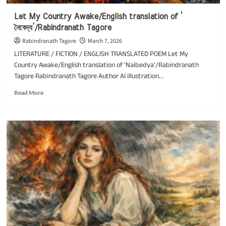
Let My Country Awake/English translation of ‘
নৈবেদ্য’/Rabindranath Tagore
Rabindranath Tagore
March 7, 2026
LITERATURE / FICTION / ENGLISH TRANSLATED POEM Let My
Country Awake/English translation of 'Naibedya'/Rabindranath
Tagore Rabindranath Tagore Author AI illustration...
Read
Read More
more
about
Let
My
Country
Awake/English
translation
of
‘
নৈবেদ্য’/Rabindranath
Tagore