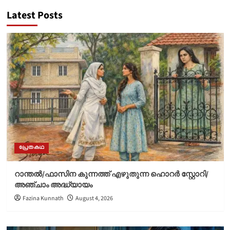
pagination
Ancient
Latest Posts
Mariner/Sibylline
Leaves/Samuel
Taylor
Coleridge/18th
century
poem
പ്രേതകഥ
റാന്തൽ/ഫാസിന കുന്നത്ത് എഴുതുന്ന ഹൊറർ സ്റ്റോറി/
അഞ്ചാം അദ്ധ്യായം
Fazina Kunnath
August 4, 2026