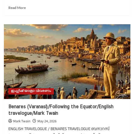
Read
Read More
more
about
The
Sign
Your
Eyes
Left/English
poem
by
Gopan
Ambat
ഇംഗ്ലീഷ് യാത്രാ വിവരണം
Benares (Varanasi)/Following the Equator/English
travelogue/Mark Twain
Mark Twain
May 24, 2026
ENGLISH TRAVELOGUE / BENARES TRAVELOGUE ബനാറസ്