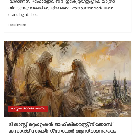
(വാരാണസി)/ഫോളോവിങ് ദി ഇക്വേറ്റർ/ഇംഗ്ലീഷ് യാത്രാ
വിവരണം/മാർക്ക് ട്വെയ്ൻ Mark Twain author Mark Twain
standing at the...
Read
Read More
more
about
Benares
(Varanasi)/Following
the
Equator/English
travelogue/Mark
Twain
പുസ്തക അവലോകനം
ദി ലാസ്റ്റ് റ്റെംറ്റേഷൻ ഓഫ് ക്രൈസ്റ്റ്/നിക്കോസ്
കസാൻദ് സാക്കീസ്/നോവൽ ആസ്വാദനം/കെ.