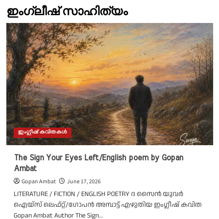
ഇംഗ്ലീഷ് സാഹിത്യം
ഇംഗ്ലീഷ് കവിതകൾ
The Sign Your Eyes Left/English poem by Gopan
Ambat
Gopan Ambat
June 17, 2026
LITERATURE / FICTION / ENGLISH POETRY ദ സൈൻ യുവർ
ഐയ്‌സ് ലെഫ്റ്റ്/ഗോപൻ അമ്പാട്ട് എഴുതിയ ഇംഗ്ലീഷ് കവിത
Gopan Ambat Author The Sign...