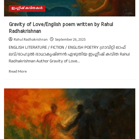
ഇംഗ്ലീഷ് കവിതകൾ
Gravity of Love/English poem written by Rahul
Radhakrishnan
Rahul Radhakrishnan
September 26, 2025
ENGLISH LITERATURE / FICTION / ENGLISH POETRY ഗ്രാവിറ്റി ഓഫ്
ലവ്/രാഹുൽ രാധാകൃഷ്ണൻ എഴുതിയ ഇംഗ്ലീഷ് കവിത Rahul
Radhakrishnan Author Gravity of Love...
Read
Read More
more
about
Gravity
of
Love/English
poem
written
by
Rahul
Radhakrishnan