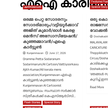
എഐ കാരിക്കേച
Featured Pos
കുഞ്ഞമ്മാവൻ
Special Story
ഒരമ്മ പെറ്റ സോദരനും
ഒരു കൊച്
സോദരിമാരും/വട്ടിയൂർക്കാവ്
രാജസേന
അജിത് കുമാർ/ഓൾ കേരള
വോക്കൽ
മെന്‍സ് അസോസിയേഷന്‍/
Doshaikadr
കുഞ്ഞമ്മാവൻ/എഐ
MALAYALAM C
കാർട്ടൂൺ
CARICATURE 
Thoppikkath
Kunjammavan
June 17, 2026
Circus/Dos
Oramma Petta Sodaranum
കാരിക്കേച
Sodarimarum/AI Cartoon/Vattiyoorkavu
Doshaikadri
Ajith Kumar/All kerala mens
'ഞങ്ങൾ സന
association/Kunjammavan എഐ
കുറിച്ച് ഇന്ന
കാർട്ടൂൺ/കുഞ്ഞമ്മാവൻ
Kunjammavan AI Cartoonist
Re
Read More
അനുബന്ധം: സംസ്ഥാന സർക്കാർ
mo
സ്ത്രീകള്‍ക്ക് കെഎസ്ആര്‍ടിസി...
ab
ഒര
Flash Stories
Special Story
Read
Read More
കൊ
more