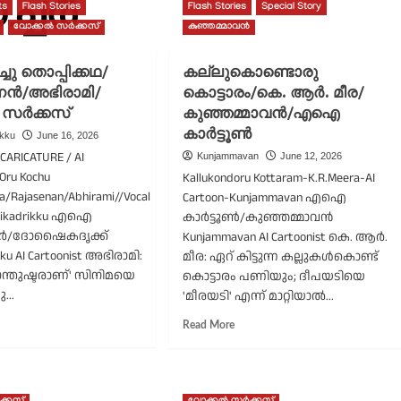
്ചർ
ts
Flash Stories
Flash Stories
Special Story
വോക്കൽ സർക്കസ്
കുഞ്ഞമ്മാവൻ
ചു തൊപ്പിക്കഥ/
കല്ലുകൊണ്ടൊരു
ൻ/അഭിരാമി/
കൊട്ടാരം/കെ. ആർ. മീര/
 സർക്കസ്
കുഞ്ഞമ്മാവൻ/എഐ
കാർട്ടൂൺ
ikku
June 16, 2026
ARICATURE / AI
Kunjammavan
June 12, 2026
Oru Kochu
Kallukondoru Kottaram-K.R.Meera-AI
a/Rajasenan/Abhirami//Vocal
Cartoon-Kunjammavan എഐ
haikadrikku എഐ
കാർട്ടൂൺ/കുഞ്ഞമ്മാവൻ
്ചർ/ദോഷൈകദൃക്ക്
Kunjammavan AI Cartoonist കെ. ആർ.
kku AI Cartoonist അഭിരാമി:
മീര: ഏറ് കിട്ടുന്ന കല്ലുകൾകൊണ്ട്
്തുഷ്ടരാണ്' സിനിമയെ
കൊട്ടാരം പണിയും; ദീപയടിയെ
ു...
'മീരയടി' എന്ന് മാറ്റിയാല്‍...
ad
Read
Read More
re
more
out
about
ു
കല്ലുകൊണ്ടൊരു
ച്ചു
കൊട്ടാരം/