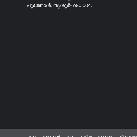
പൂത്തോൾ, തൃശൂർ- 680 004.