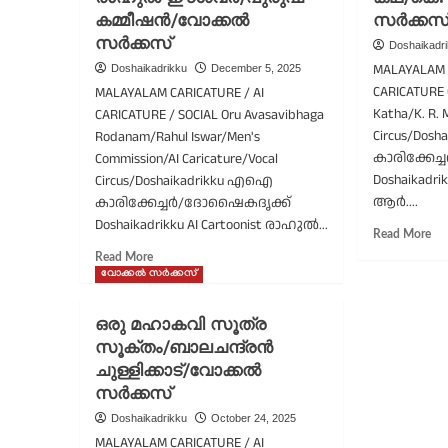
കുഞ്ഞമ്മാവൻ/
കമ്മീഷൻ/വോക്കൽ
സർക്കസ
ദു
വെള്ളാപ്പള്ളി
കെ
സർക്കസ്
Doshaikadr
നടേശൻ/
ആ
MALAYALAM C
Doshaikadrikku
December 5, 2025
വേക്ക്
മീ
CARICATURE 
MALAYALAM CARICATURE / AI
അപ്പ്
ഹ
കേരളം
Katha/K. R. 
CARICATURE / SOCIAL Oru Avasavibhaga
സാ
Circus/Dos
വോ
Rodanam/Rahul Iswar/Men's
സർ
കാരിക്കേച
Commission/AI Caricature/Vocal
Doshaikadrik
Circus/Doshaikadrikku എഐ
ആർ....
കാരിക്കേച്ചർ/ദോഷൈകദൃക്ക്
Doshaikadrikku AI Cartoonist രാഹുൽ...
Re
Read More
mo
Read
Read More
ab
more
വോക്കൽ സർക്കസ്
ഒര
about
പ്
ഒരു
ഒരു മഹാകവി സൂത്ര
പഠി
അവശവിഭാഗ
സൂക്തം/ബാലചന്ദ്രന്‍
ക
രോദനം/
കെ
ചുള്ളിക്കാട്/വോക്കൽ
രാഹുൽ
ആ
ഈശ്വർ/
സർക്കസ്
മീ
പുരുഷ
Doshaikadrikku
October 24, 2025
വോ
കമ്മീഷൻ/
MALAYALAM CARICATURE / AI
സർ
വോക്കൽ