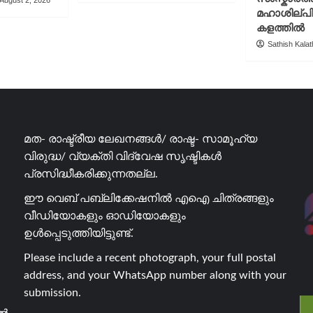
മഹാശില്പ
കളത്തിൽ
Sathish Kalath
മത- രാഷ്ട്രീയ ലേഖനങ്ങൾ/ രാഷ്ട- സാമൂഹ്യ
വിരുദ്ധ/ വ്യക്തി വിദ്വേഷ സൃഷ്ടികൾ
പ്രസിദ്ധീകരിക്കുന്നതല്ല.
ഈ വെബ് പബ്ലിക്കേഷനിൽ എഐ ചിത്രങ്ങളും
വീഡിയോകളും ഓഡിയോകളും
ഉൾപ്പെടുത്തിയിട്ടുണ്ട്.
Please include a recent photograph, your full postal
address, and your WhatsApp number along with your
submission.