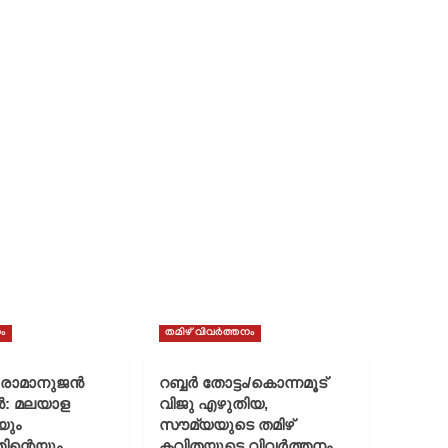
ം
തമിഴ് വിവർത്തനം
് രാമാനുജൻ
റബ്ബർ തോട്ടം/കൊന്നമൂട്
ൻ: മലയാള
വിജു എഴുതിയ,
യും
സൗമ്യയുടെ തമിഴ്
ിന്റെയും
കവിതയുടെ വിവർത്തനം