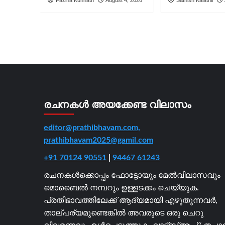
രചനകൾ അയക്കേണ്ട വിലാസം
editor@prathibhavam.com,
prathibhavam2025@gamil.com
+91 70124 90551
|
94467 61243
രചനകൾക്കൊപ്പം ഫോട്ടോയും മേൽവിലാസവും
മൊബൈൽ നമ്പറും ഉള്ളടക്കം ചെയ്യുക.
പ്രതിഭാവത്തിലേക്ക് ആദ്യമായി എഴുതുന്നവർ,
താല്പര്യമുണ്ടെങ്കിൽ അവരുടെ ഒരു ചെറു