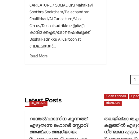
CARICATURE / SOCIAL Oru Mahakavi
സർക്കസ്
Soothra Sooktham/Balachandran
Chullikkad/AI Caricature/Vocal
Circus/Doshaikadrikku എഐ
കാരിക്കേച്ചർ/ദോഷൈകദൃക്ക്
Doshaikadrikku AI Cartoonist
ബാലചന്ദ്രന്‍...
Read
Read More
more
about
ഒരു
P
മഹാകവി
1
സൂത്ര
p
സൂക്തം/
ബാലചന്ദ്രന്‍
Flash Stories
Spec
Latest Posts
ചുള്ളിക്കാട്/
പ്രേതകഥ
നീണ്ടകഥ
വോക്കൽ
സർക്കസ്
റാന്തൽ/ഫാസിന കുന്നത്ത്
തലയില്ലാ തച്
എഴുതുന്ന ഹൊറർ സ്റ്റോറി/
കളത്തിൽ എഴു
അഞ്ചാം അദ്ധ്യായം
നീണ്ടകഥ എട്ടാം
Fazina Kunnath
August 4, 2026
Sathish Kalathil