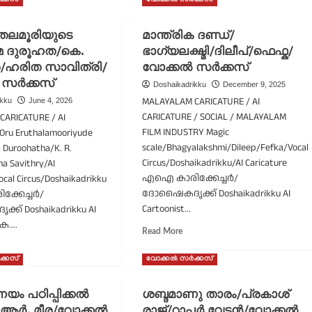
ക്കസ്
വോക്കൽ സർക്കസ്
പ്പിക്കഥ/
കെ.
ാജസേനൻ/
ആർ.
ിരാമി/
മീര/
തലമൂരിയുടെ
മാന്ത്രിക ദണ്ഡ്/
ക്കൽ
കുഞ്ഞമ്മാവൻ/
മ ദുരൂഹത/കെ.
ഭാഗ്യലക്ഷ്മി/ദിലീപ്/ഫെഫ്ക/
ക്കസ്
എഐ
/ഹരിത സാവിത്രി/
വോക്കൽ സർക്കസ്
കാർട്ടൂൺ
 സർക്കസ്
Doshaikadrikku
December 9, 2025
MALAYALAM CARICATURE / AI
ikku
June 4, 2026
CARICATURE / SOCIAL / MALAYALAM
ARICATURE / AI
FILM INDUSTRY Magic
Oru Eruthalamooriyude
scale/Bhagyalakshmi/Dileep/Fefka/Vocal
 Duroohatha/K. R.
Circus/Doshaikadrikku/AI Caricature
a Savithry/AI
എഐ കാരിക്കേച്ചർ/
ocal Circus/Doshaikadrikku
ദോഷൈകദൃക്ക് Doshaikadrikku AI
്കേച്ചർ/
Cartoonist...
് Doshaikadrikku AI
െ....
Read
Read More
more
ad
about
re
ക്കസ്
വോക്കൽ സർക്കസ്
മാന്ത്രിക
out
ദണ്ഡ്/
ു
യം പഠിപ്പിക്കൽ
ശബ്ദമാണു താരം/പ്രകാശ്
ഭാഗ്യലക്ഷ്മി/
ുതലമൂരിയുടെ
 ആർ. മീര/വോക്കൽ
രാജ്/റാപ്പർ വേടൻ/വോക്കൽ
ദിലീപ്/
ർവജന്മ