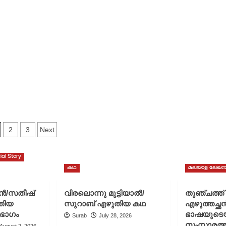
osts
2
3
Next
agination
ial Story
കഥ
മലയാള ലേഖന
ചൻ/സതീഷ്
വിരലൊന്നു മുട്ടിയാൽ/
തുഞ്ചത്ത
തിയ
സുറാബ് എഴുതിയ കഥ
എഴുത്തച്ഛ
 ഭാഗം
ഭാഷയുടെ
Surab
July 28, 2026
സംസ്കാരത്ത
August 2, 2026