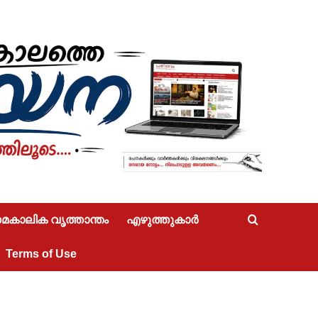
കാലിക വൃത്താന്തം
എഴുത്തുകാർ
Terms of Use