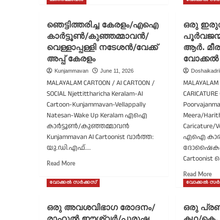
കുഞ്ഞമ്മാവൻ
വോക്കൽ സർ
തൊ
about
ര
ഒരമ്മ
അഭ
ഞെട്ടിത്തരിച്ച കേരളം/എഐ
ഒരു ഇരു
പെറ്റ
വോ
കാർട്ടൂൺ/കുഞ്ഞമ്മാവൻ/
പൂർവജന്
സോദരനും
സർ
വെള്ളാപ്പള്ളി നടേശൻ/വേക്ക്
സോദരിമാരും/
ആർ. മീര
വട്ടിയൂർക്കാവ്
അപ്പ് കേരളം
വോക്കൽ
അജിത്
Kunjammavan
June 11, 2026
Doshaikadr
കുമാർ/
MALAYALAM CARTOON / AI CARTOON /
MALAYALAM C
ഓൾ
SOCIAL Njettittharicha Keralam-AI
CARICATURE 
കേരള
മെന്‍സ്
Cartoon-Kunjammavan-Vellappally
Poorvajanma
അസോസിയേഷന്‍/
Natesan-Wake Up Keralam എഐ
Meera/Harith
കുഞ്ഞമ്മാവൻ/
കാർട്ടൂൺ/കുഞ്ഞമ്മാവൻ
Caricature/V
എഐ
Kunjammavan AI Cartoonist വാർത്ത:
എഐ കാരിക
കാർട്ടൂൺ
യു.ഡി.എഫ്....
ദോഷൈകദൃക്ക
Cartoonist ക
Read
Read More
more
Re
Read More
about
mo
വോക്കൽ സർക്കസ്
വോക്കൽ സർ
ഞെട്ടിത്തരിച്ച
ab
കേരളം/
ഒര
ഒരു അവശവിഭാഗ രോദനം/
ഒരു പ്രണ
എഐ
ഇര
രാഹുൽ ഈശ്വർ/പുരുഷ
കഥ/കെ.
കാർട്ടൂൺ/
പൂ