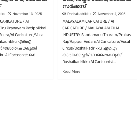
ഫെഫ്ക/
്
രൂഹത/
സർക്കസ്
വോക്കൽ
.
ikku
November 13, 2025
Doshaikadrikku
November 4, 2025
സർക്കസ്
ർ.
ARICATURE / AI
MALAYALAM CARICATURE / AI
ര/
Oru Pranayam Patippikkal
CARICATURE / MALAYALAM FILM
രിത
Meera/AI Caricature/Vocal
INDUSTRY Sabdamanu Tharam/Prakas
വിത്രി/
haikadrikku എഐ
ക്കൽ
Raj/Rapper Vedan/AI Caricature/Vocal
ക്കസ്
്ചർ/ദോഷൈകദൃക്ക്
Circus/Doshaikadrikku എഐ
ku AI Cartoonist കെ.
കാരിക്കേച്ചർ/ദോഷൈകദൃക്ക്
Doshaikadrikku AI Cartoonist...
ad
Read
Read More
re
more
out
about
ു
ശബ്ദമാണു
രണയം
താരം/
പ്പിക്കൽ
പ്രകാശ്
ഥ/
രാജ്/
.
റാപ്പർ
ർ.
വേടൻ/
ര/
വോക്കൽ
ക്കൽ
സർക്കസ്
ക്കസ്