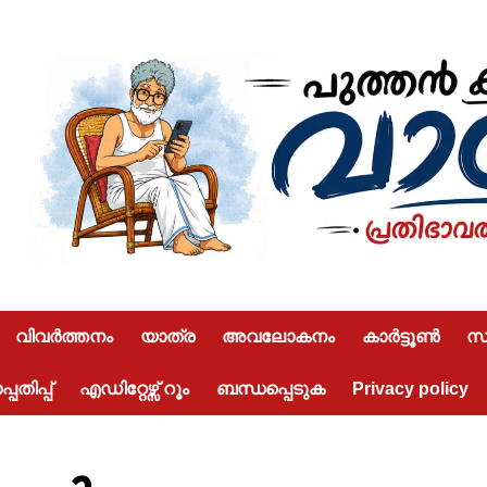
വിവർത്തനം
യാത്ര
അവലോകനം
കാർട്ടൂൺ
സമ
പതിപ്പ്
എഡിറ്റേഴ്സ് റൂം
ബന്ധപ്പെടുക
Privacy policy