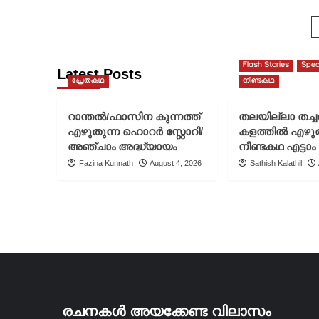
ഡോ.
കെ.
പി.
സുധീരയ്ക്കു
തകഴി
Flash Stories
Spec
Latest Posts
പുരസ്കാരം
പ്രേതകഥ
നീണ്ടകഥ
റാന്തൽ/ഫാസിന കുന്നത്ത്
തലയില്ലാ തച്
എഴുതുന്ന ഹൊറർ സ്റ്റോറി/
കളത്തിൽ എഴു
അഞ്ചാം അദ്ധ്യായം
നീണ്ടകഥ എട്ടാം
Fazina Kunnath
August 4, 2026
Sathish Kalathil
രചനകൾ അയക്കേണ്ട വിലാസം