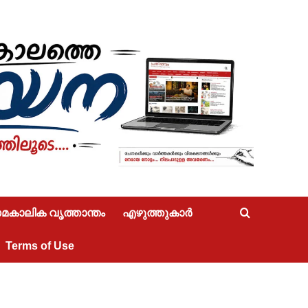
കാലിക വൃത്താന്തം
എഴുത്തുകാർ
Terms of Use