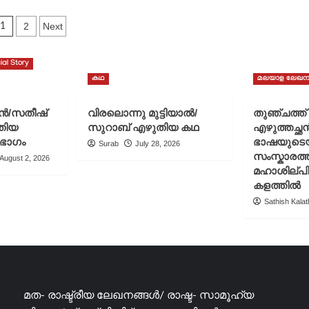
Posts
2
Next
1
pagination
ial Story
കഥ
മലയാള ലേഖന
ചൻ/സതീഷ്
വിരലൊന്നു മുട്ടിയാൽ/
തുഞ്ചത്ത
തിയ
സുറാബ് എഴുതിയ കഥ
എഴുത്തച്ഛ
 ഭാഗം
ഭാഷയുടെ
Surab
July 28, 2026
സംസ്കാരത്ത
August 2, 2026
മഹാശില്പ
കളത്തിൽ
Sathish Kalath
മത- രാഷ്ട്രീയ ലേഖനങ്ങൾ/ രാഷ്ട- സാമൂഹ്യ