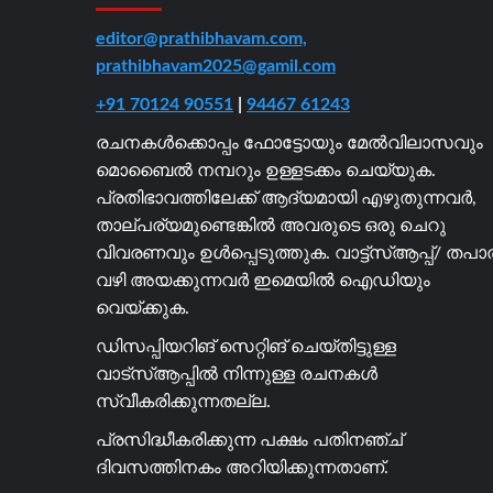
editor@prathibhavam.com,
prathibhavam2025@gamil.com
+91 70124 90551
|
94467 61243
രചനകൾക്കൊപ്പം ഫോട്ടോയും മേൽവിലാസവും
മൊബൈൽ നമ്പറും ഉള്ളടക്കം ചെയ്യുക.
പ്രതിഭാവത്തിലേക്ക് ആദ്യമായി എഴുതുന്നവർ,
താല്പര്യമുണ്ടെങ്കിൽ അവരുടെ ഒരു ചെറു
വിവരണവും ഉൾപ്പെടുത്തുക. വാട്ട്സ്ആപ്പ്/ തപ
വഴി അയക്കുന്നവർ ഇമെയിൽ ഐഡിയും
വെയ്ക്കുക.
ഡിസപ്പിയറിങ് സെറ്റിങ് ചെയ്തിട്ടുള്ള
വാട്സ്ആപ്പിൽ നിന്നുള്ള രചനകൾ
സ്വീകരിക്കുന്നതല്ല.
പ്രസിദ്ധീകരിക്കുന്ന പക്ഷം പതിനഞ്ച്
ദിവസത്തിനകം അറിയിക്കുന്നതാണ്.