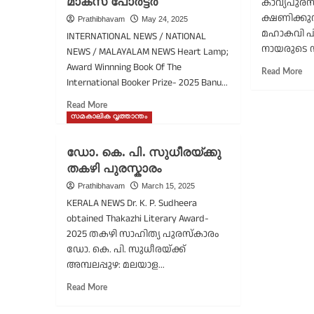
മാക്‌സ് പോർട്ടർ
കാവ്യപുര
പി.
ക്ഷണിക്കുന
കെ
Prathibhavam
May 24, 2025
മഹാകവി പ
ശ്
INTERNATIONAL NEWS / NATIONAL
തു
നായരുടെ സ
NEWS / MALAYALAM NEWS Heart Lamp;
ഒൻ
Award Winnning Book Of The
Re
Read More
‘ത
International Booker Prize- 2025 Banu...
mo
ശ്ര
ab
Read
Read More
പി
more
സമകാലിക വൃത്താന്തം
കാ
about
ക
ഹാർട്ട്
ക്ഷ
ഡോ. കെ. പി. സുധീരയ്ക്കു
ലാമ്പ്;
തകഴി പുരസ്കാരം
പുരുഷാധിപത്യ
വ്യവസ്ഥകളുടെയും
Prathibhavam
March 15, 2025
പ്രതിരോധത്തിന്റെയും
KERALA NEWS Dr. K. P. Sudheera
അസാധാരണ
obtained Thakazhi Literary Award-
പുസ്തകം:
2025 തകഴി സാഹിത്യ പുരസ്കാരം
മാക്‌സ്
ഡോ. കെ. പി. സുധീരയ്ക്ക്
പോർട്ടർ
അമ്പലപ്പുഴ: മലയാള...
Read
Read More
more
about