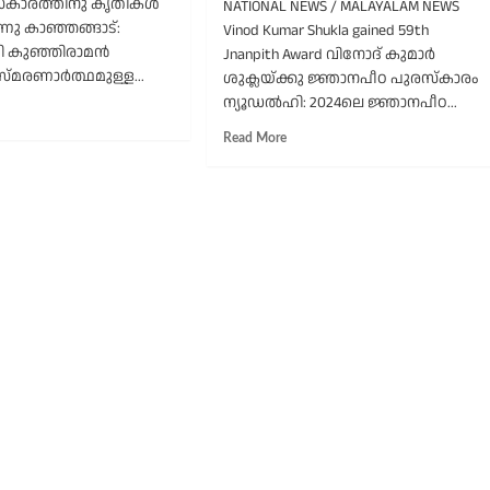
സ്കാരത്തിനു കൃതികൾ
NATIONAL NEWS / MALAYALAM NEWS
്നു കാഞ്ഞങ്ങാട്:
Vinod Kumar Shukla gained 59th
.
ി കുഞ്ഞിരാമൻ
രീവത്സൻ
Jnanpith Award വിനോദ് കുമാർ
ടങ്ങിയ
്മരണാർത്ഥമുള്ള...
ശുക്ലയ്ക്കു ജ്ഞാനപീഠ പുരസ്കാരം
പതുപേർക്ക്
ന്യൂഡല്‍ഹി: 2024ലെ ജ്ഞാനപീഠ...
ad
ൂലികാ
re
ീ’
Read
Read More
out
more
about
വ്യപുരസ്കാരത്തിനു
59-ാ
ൃതികൾ
മത്
ണിക്കുന്നു
ജ്ഞാനപീഠ
പുരസ്കാരം
ഛത്തീസ്ഗഢ്
എഴുത്തുകാരൻ
വിനോദ്
കുമാർ
ശുക്ലയ്ക്ക്