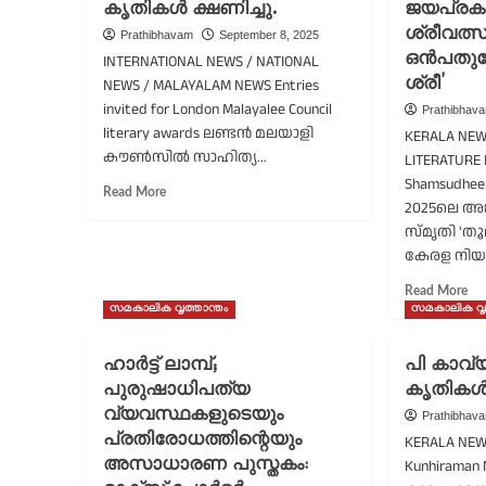
കൃതികൾ ക്ഷണിച്ചു.
ജയപ്രകാ
‘വ
തങ്ങൾ
ശ്രീവത്
Prathibhavam
September 8, 2025
വ
പൈതൃക
ഒൻപതുപേ
INTERNATIONAL NEWS / NATIONAL
വൃന
പുരസ്കാരം
ശ്രീ’
വി
NEWS / MALAYALAM NEWS Entries
പു
invited for London Malayalee Council
Prathibhav
literary awards ലണ്ടൻ മലയാളി
KERALA NEW
കൗൺസിൽ സാഹിത്യ...
LITERATURE
Shamsudheen
Read
Read More
2025ലെ അങ
more
സ്മൃതി 'തൂ
about
ലണ്ടൻ
കേരള നിയ
മലയാളി
Re
Read More
കൗൺസിൽ
mo
സമകാലിക വൃത്താന്തം
സമകാലിക വൃത
സാഹിത്യ
ab
പുരസ്കാരങ്ങൾക്ക്
അങ
കൃതികൾ
ഹാർട്ട് ലാമ്പ്;
പി കാവ്
ഷം
ക്ഷണിച്ചു.
പുരുഷാധിപത്യ
കൃതികൾ 
സ്മ
വ്യവസ്ഥകളുടെയും
പു
Prathibhav
സമ്
പ്രതിരോധത്തിന്റെയും
KERALA NEWS 
ജയ
അസാധാരണ പുസ്തകം:
Kunhiraman 
എറ