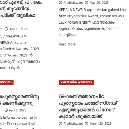
ശ് എറവ്, പി. കെ.
പുരസ്‌കാരത്തിനു
Prathibhavam
May 28, 2025
ിജയാ
സൃഷ്ടികൾ
സൻ തുടങ്ങിയ
KERALA NEWS Rapper Vedan gained the
ായന
ക്ഷണിച്ചു;
ർക്ക് ‘തൂലികാ
first Priyadarsini Award, comprises Rs 1
്ദം
ഫലപ്രഖ്യാപനം
വർത്തന
Lack റാപ്പർ വേടന് പുരസ്കാരം
ക്രിസ്തുമസിന്.
രസ്കാരം’
പുരസ്കാരം, പുത്തൻ കാലത്തെ
am
July 19, 2025
രാഷ്ട്രീയം...
S / MALAYALAM
 NEWS Ankanam
Read
Read More
 Smrithi Awards- 2025
more
്കണം ഷംസുദ്ദീൻ
about
റാപ്പർ
ലികാശ്രീ' പുരസ്കാരം
വേടന്
മസഭ മുൻ...
ഒരു
ad
ലക്ഷം
re
രൂപയുടെ
്താന്തം
സമകാലിക വൃത്താന്തം
out
പുരസ്കാരം
്കണം
യപുരസ്കാരത്തിനു
59-ാമത് ജ്ഞാനപീഠ
സുദ്ദീൻ
ക്ഷണിക്കുന്നു
പുരസ്കാരം ഛത്തീസ്ഗഢ്
ൃതി
രസ്കാരങ്ങൾ
എഴുത്തുകാരൻ വിനോദ്
am
April 2, 2025
മാനിച്ചു;
കുമാർ ശുക്ലയ്ക്ക്
Entries invited for P.
പ്രകാശ്
Nair Poetry award പി
Prathibhavam
March 23, 2025
വ്,