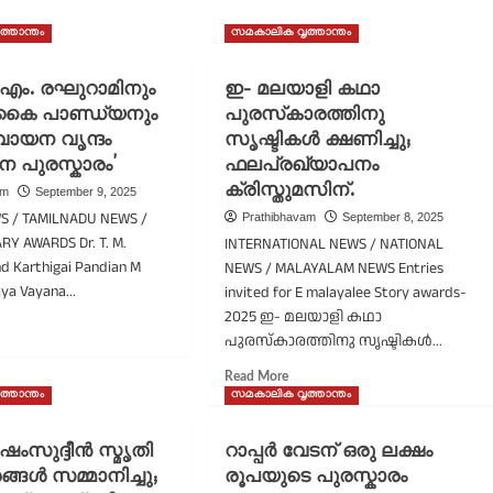
്താന്തം
സമകാലിക വൃത്താന്തം
 എം. രഘുറാമിനും
ഇ- മലയാളി കഥാ
ികൈ പാണ്ഡ്യനും
പുരസ്‌കാരത്തിനു
വായന വൃന്ദം
സൃഷ്ടികൾ ക്ഷണിച്ചു;
ന പുരസ്കാരം’
ഫലപ്രഖ്യാപനം
ക്രിസ്തുമസിന്.
am
September 9, 2025
S / TAMILNADU NEWS /
Prathibhavam
September 8, 2025
RY AWARDS Dr. T. M.
INTERNATIONAL NEWS / NATIONAL
d Karthigai Pandian M
NEWS / MALAYALAM NEWS Entries
aya Vayana...
invited for E malayalee Story awards-
2025 ഇ- മലയാളി കഥാ
ad
പുരസ്‌കാരത്തിനു സൃഷ്ടികൾ...
re
out
Read
Read More
ോ.
more
്താന്തം
സമകാലിക വൃത്താന്തം
about
.
ഇ-
ംസുദ്ദീൻ സ്മൃതി
റാപ്പർ വേടന് ഒരു ലക്ഷം
ുറാമിനും
മലയാളി
ർത്തികൈ
ങ്ങൾ സമ്മാനിച്ചു;
രൂപയുടെ പുരസ്കാരം
കഥാ
ണ്ഡ്യനും