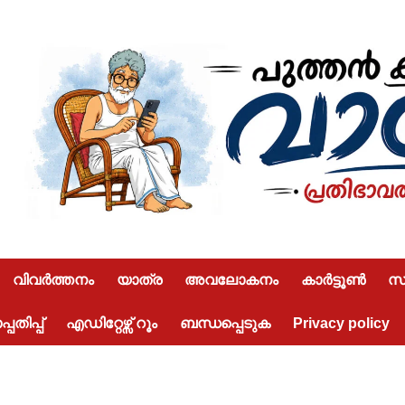
വിവർത്തനം
യാത്ര
അവലോകനം
കാർട്ടൂൺ
സമ
പതിപ്പ്
എഡിറ്റേഴ്സ് റൂം
ബന്ധപ്പെടുക
Privacy policy