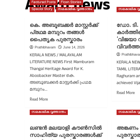
Award news
Featured Posts
Flash Stories
Special Story
സമകാലിക വൃത്താന്തം
സമകാലിക വൃത
കെ. അബൂബക്കർ മാസ്റ്റർക്ക്
ഡോ. ടി.
പ്രഥമ മമ്പുറം തങ്ങൾ
കാർത്ത
പൈതൃക പുരസ്കാരം
‘വിജയാ 
വിവർത്ത
Prathibhavam
June 14, 2026
KERALA NEWS / MALAYALAM
Prathibhav
LITERATURE NEWS First Mamburam
KERALA NEW
Thangal Heritage Award for K.
TAMIL LITERA
Aboobacker Master കെ.
Raghuram an
അബൂബക്കർ മാസ്റ്റർക്ക് പ്രഥമ
achieved Vij
മമ്പുറം...
Re
Read More
mo
Read
Read More
ab
more
ഡ
about
സമകാലിക വൃത്താന്തം
സമകാലിക വൃത
ടി.
കെ.
എം
അബൂബക്കർ
ലണ്ടൻ മലയാളി കൗൺസിൽ
അങ്കണം ഷ
രഘ
മാസ്റ്റർക്ക്
കാ
പ്രഥമ
സാഹിത്യ പുരസ്കാരങ്ങൾക്ക്
പുരസ്കാര
പാ
മമ്പുറം