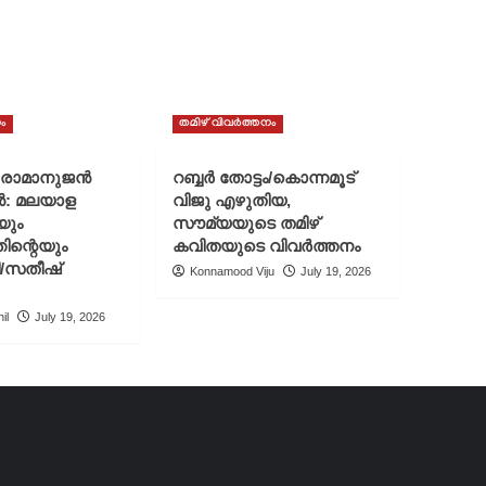
ം
തമിഴ് വിവർത്തനം
് രാമാനുജൻ
റബ്ബർ തോട്ടം/കൊന്നമൂട്
ൻ: മലയാള
വിജു എഴുതിയ,
യും
സൗമ്യയുടെ തമിഴ്
ിന്റെയും
കവിതയുടെ വിവർത്തനം
ി/സതീഷ്
Konnamood Viju
July 19, 2026
il
July 19, 2026