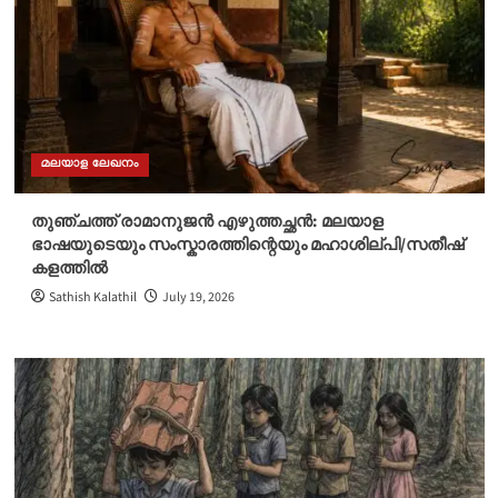
മലയാള ലേഖനം
തുഞ്ചത്ത് രാമാനുജൻ എഴുത്തച്ഛൻ: മലയാള
ഭാഷയുടെയും സംസ്കാരത്തിന്റെയും മഹാശില്പി/സതീഷ്
കളത്തിൽ
Sathish Kalathil
July 19, 2026