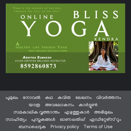
പൂമുഖം
നോവൽ
കഥ
കവിത
ലേഖനം
വിവർത്തനം
യാത്ര
അവലോകനം
കാർട്ടൂൺ
സമകാലിക വൃത്താന്തം
എഴുത്തുകാർ
അഭിമുഖം
സാഹിത്യം
പുസ്തകങ്ങൾ
ഓണപ്പതിപ്പ്
എഡിറ്റേഴ്സ് റൂം
ബന്ധപ്പെടുക
Privacy policy
Terms of Use