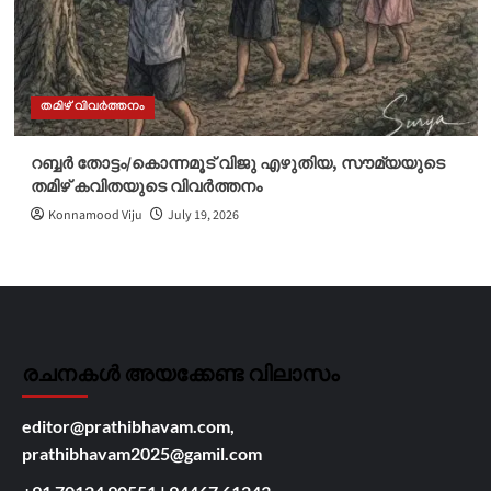
തമിഴ് വിവർത്തനം
റബ്ബർ തോട്ടം/കൊന്നമൂട് വിജു എഴുതിയ, സൗമ്യയുടെ
തമിഴ് കവിതയുടെ വിവർത്തനം
Konnamood Viju
July 19, 2026
രചനകൾ അയക്കേണ്ട വിലാസം
editor@prathibhavam.com,
prathibhavam2025@gamil.com