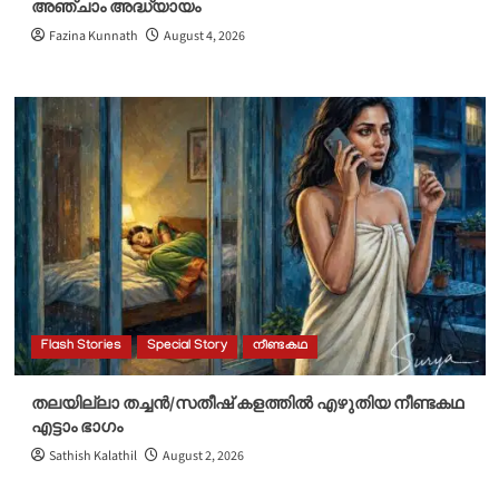
അഞ്ചാം അദ്ധ്യായം
Fazina Kunnath
August 4, 2026
Flash Stories
Special Story
നീണ്ടകഥ
തലയില്ലാ തച്ചൻ/സതീഷ് കളത്തിൽ എഴുതിയ നീണ്ടകഥ
എട്ടാം ഭാഗം
Sathish Kalathil
August 2, 2026