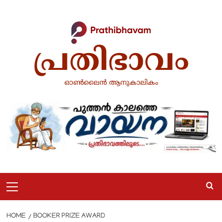
Skip
to
content
പ്രതിഭാവം
ഓൺലൈൻ ആനുകാലികം
Primary
Menu
HOME
BOOKER PRIZE AWARD