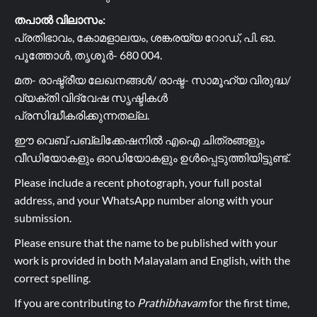
തപാൽ വിലാസം:
പ്രതിഭാവം, കോമളാലയം, ശങ്കരയ്യ റോഡ്, പി. ഓ.
പൂത്തോൾ, തൃശൂർ- 680 004.
മത- രാഷ്ട്രീയ ലേഖനങ്ങൾ/ രാഷ്ട- സാമൂഹ്യ വിരുദ്ധ/
വ്യക്തി വിദ്വേഷ സൃഷ്ടികൾ
പ്രസിദ്ധീകരിക്കുന്നതല്ല.
ഈ വെബ് പബ്ലിക്കേഷനിൽ എഐ ചിത്രങ്ങളും
വീഡിയോകളും ഓഡിയോകളും ഉൾപ്പെടുത്തിയിട്ടുണ്ട്.
Please include a recent photograph, your full postal
address, and your WhatsApp number along with your
submission.
Please ensure that the name to be published with your
work is provided in both Malayalam and English, with the
correct spelling.
If you are contributing to
Prathibhavam
for the first time,