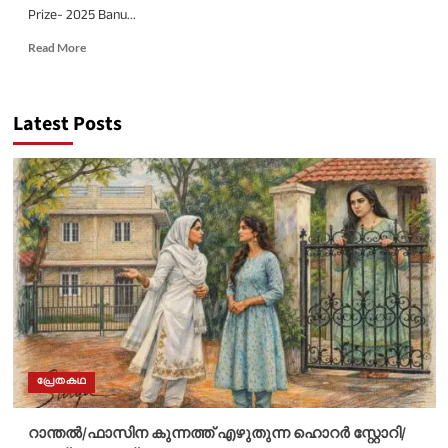
Prize- 2025 Banu...
Read
Read More
more
about
ഹാർട്ട്
Latest Posts
ലാമ്പ്;
പുരുഷാധിപത്യ
വ്യവസ്ഥകളുടെയും
പ്രതിരോധത്തിന്റെയും
അസാധാരണ
പുസ്തകം:
മാക്‌സ്
പോർട്ടർ
പ്രേതകഥ
റാന്തൽ/ഫാസിന കുന്നത്ത് എഴുതുന്ന ഹൊറർ സ്റ്റോറി/