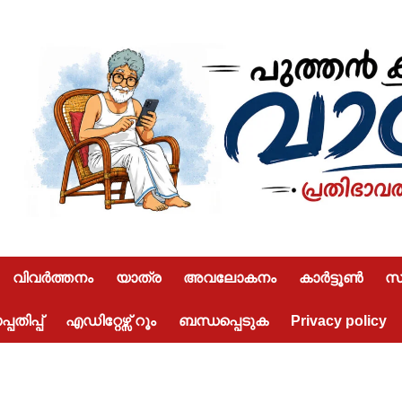
വിവർത്തനം
യാത്ര
അവലോകനം
കാർട്ടൂൺ
സമ
പതിപ്പ്
എഡിറ്റേഴ്സ് റൂം
ബന്ധപ്പെടുക
Privacy policy