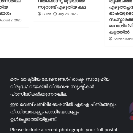
ചൻ/സതീഷ്
വിരലൊന്നു മുട്ടിയാൽ/
തുഞ്ചത്ത
ഞ്ഞുപോയ
ു
തിയ
സുറാബ് എഴുതിയ കഥ
എഴുത്തച്ഛ
‌കൂൾ/
 ഭാഗം
ഭാഷയുടെ
Surab
July 28, 2026
ീഷ്
സംസ്കാരത്ത
August 2, 2026
ത്തിൽ
മഹാശില്പ
കളത്തിൽ
Sathish Kalath
മത- രാഷ്ട്രീയ ലേഖനങ്ങൾ/ രാഷ്ട- സാമൂഹ്യ
വിരുദ്ധ/ വ്യക്തി വിദ്വേഷ സൃഷ്ടികൾ
പ്രസിദ്ധീകരിക്കുന്നതല്ല.
ഈ വെബ് പബ്ലിക്കേഷനിൽ എഐ ചിത്രങ്ങളും
വീഡിയോകളും ഓഡിയോകളും
ഉൾപ്പെടുത്തിയിട്ടുണ്ട്.
Please include a recent photograph, your full postal