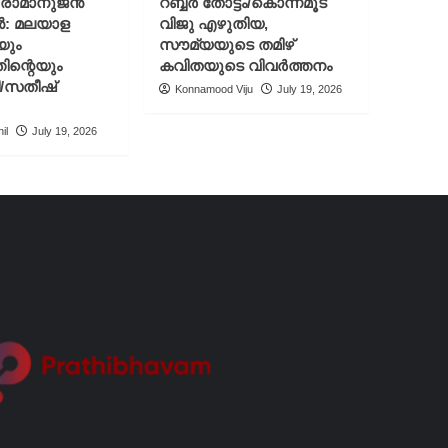
് രാമാനുജൻ
റബ്ബർ തോട്ടം/കൊന്നമൂട്
ൻ: മലയാള
വിജു എഴുതിയ,
യും
സൗമ്യയുടെ തമിഴ്
ിന്റെയും
കവിതയുടെ വിവർത്തനം
ി/സതീഷ്
Konnamood Viju
July 19, 2026
il
July 19, 2026