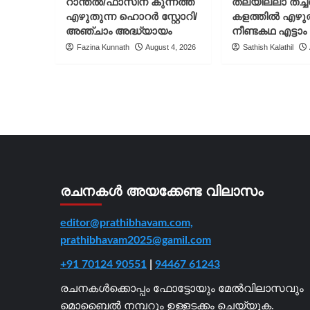
റാന്തൽ/ഫാസിന കുന്നത്ത്
തലയില്ലാ തച്
വികാരം:
മാ
ദീപ
ഒര
എഴുതുന്ന ഹൊറർ സ്റ്റോറി/
കളത്തിൽ എഴു
നിശാന്ത്
സ്
അഞ്ചാം അദ്ധ്യായം
നീണ്ടകഥ എട്ടാം
സത
Fazina Kunnath
August 4, 2026
Sathish Kalathil
കള
രചനകൾ അയക്കേണ്ട വിലാസം
editor@prathibhavam.com,
prathibhavam2025@gamil.com
+91 70124 90551
|
94467 61243
രചനകൾക്കൊപ്പം ഫോട്ടോയും മേൽവിലാസവും
മൊബൈൽ നമ്പറും ഉള്ളടക്കം ചെയ്യുക.