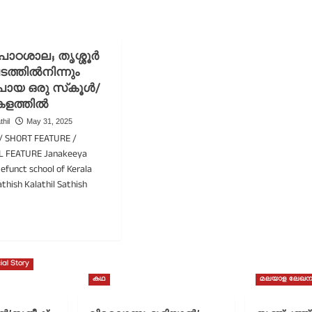
ാഠശാല; തൃശ്ശൂർ
ത്തിൽനിന്നും
ോയ ഒരു സ്‌കൂൾ/
കളത്തിൽ
thil
May 31, 2025
/ SHORT FEATURE /
L FEATURE Janakeeya
defunct school of Kerala
thish Kalathil Sathish
ad
re
out
നകീയ
ial Story
ഠശാല;
കഥ
മലയാള ലേഖന
്ശൂർ
രഭൂപടത്തിൽനിന്നും