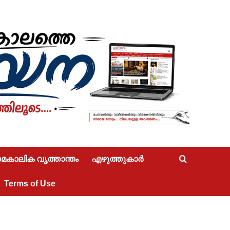
കാലിക വൃത്താന്തം
എഴുത്തുകാർ
Terms of Use