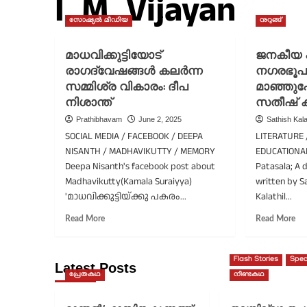
I. M. Vijayan
സോഷ്യൽ മീഡിയ
നുറുങ്ങ്
മാധവിക്കുട്ടിയോട്
ജനകീയ പ
രാഗദ്വേഷങ്ങൾ കലർന്ന
നഗരഭൂപട
സമ്മിശ്ര വികാരം: ദീപ
മാഞ്ഞുപ
നിശാന്ത്
സതീഷ് 
Prathibhavam
June 2, 2025
Sathish Kala
SOCIAL MEDIA / FACEBOOK / DEEPA
LITERATURE 
NISANTH / MADHAVIKUTTY / MEMORY
EDUCATIONA
Deepa Nisanth's facebook post about
Patasala; A 
Madhavikutty(Kamala Suraiyya)
written by Sa
'മാധവിക്കുട്ടിയ്ക്കു പകരം...
Kalathil...
Read
Re
Read More
Read More
more
mo
about
ab
മാധവിക്കുട്ടിയോട്
ജ
Flash Stories
Spec
Latest Posts
രാഗദ്വേഷങ്ങൾ
പാ
പ്രേതകഥ
നീണ്ടകഥ
കലർന്ന
തൃശ
സമ്മിശ്ര
നഗ