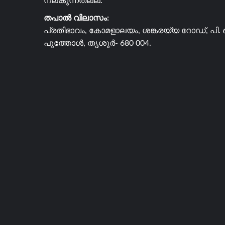
നല്കുന്നതല്ല.
തപാൽ വിലാസം:
പ്രതിഭാവം, കോമളാലയം, ശങ്കരയ്യ റോഡ്, പി. 
പൂത്തോൾ, തൃശൂർ- 680 004.