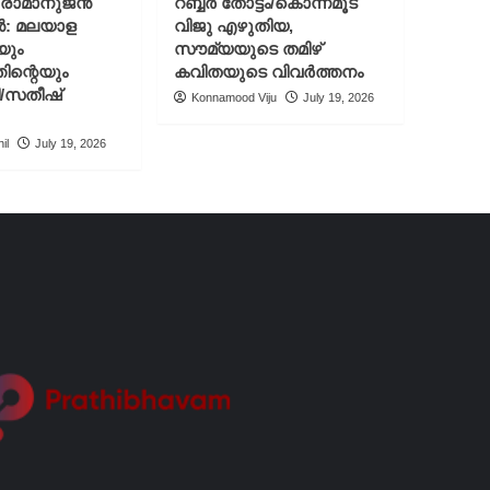
് രാമാനുജൻ
റബ്ബർ തോട്ടം/കൊന്നമൂട്
ൻ: മലയാള
വിജു എഴുതിയ,
യും
സൗമ്യയുടെ തമിഴ്
ിന്റെയും
കവിതയുടെ വിവർത്തനം
ി/സതീഷ്
Konnamood Viju
July 19, 2026
il
July 19, 2026