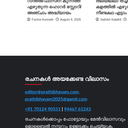
റാന്തൽ/ഫാസിന കുന്നത്ത്
തലയില്ലാ തച്
a
platonic
എഴുതുന്ന ഹൊറർ സ്റ്റോറി/
കളത്തിൽ എഴു
poem/Poetry
അഞ്ചാം അദ്ധ്യായം
നീണ്ടകഥ എട്ടാം
review
Fazina Kunnath
August 4, 2026
Sathish Kalathil
by
Gopan
Ambat/Vismaya
Kumaran
രചനകൾ അയക്കേണ്ട വിലാസം
editor@prathibhavam.com,
prathibhavam2025@gamil.com
+91 70124 90551
|
94467 61243
രചനകൾക്കൊപ്പം ഫോട്ടോയും മേൽവിലാസവും
മൊബൈൽ നമ്പറും ഉള്ളടക്കം ചെയ്യുക.