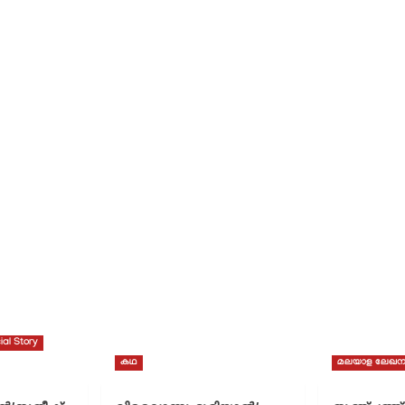
ial Story
കഥ
മലയാള ലേഖന