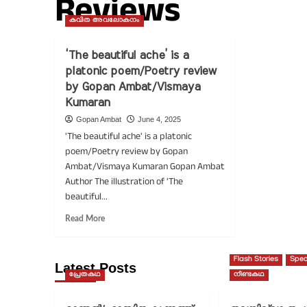
Reviews
കവിത അവലോകനം
‘The beautiful ache’ is a
platonic poem/Poetry review
by Gopan Ambat/Vismaya
Kumaran
Gopan Ambat
June 4, 2025
'The beautiful ache' is a platonic
poem/Poetry review by Gopan
Ambat/Vismaya Kumaran Gopan Ambat
Author The illustration of 'The
beautiful...
Read
Read More
more
about
‘The
Flash Stories
Spec
Latest Posts
beautiful
പ്രേതകഥ
നീണ്ടകഥ
ache’
is