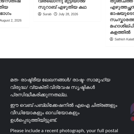
ചൻ/സതീഷ്
വിരലൊന്നു മുട്ടിയാൽ/
തുഞ്ചത്ത
തിയ
സുറാബ് എഴുതിയ കഥ
എഴുത്തച്ഛ
 ഭാഗം
ഭാഷയുടെ
Surab
July 28, 2026
സംസ്കാരത്ത
August 2, 2026
മഹാശില്പ
കളത്തിൽ
Sathish Kalath
മത- രാഷ്ട്രീയ ലേഖനങ്ങൾ/ രാഷ്ട- സാമൂഹ്യ
വിരുദ്ധ/ വ്യക്തി വിദ്വേഷ സൃഷ്ടികൾ
പ്രസിദ്ധീകരിക്കുന്നതല്ല.
ഈ വെബ് പബ്ലിക്കേഷനിൽ എഐ ചിത്രങ്ങളും
വീഡിയോകളും ഓഡിയോകളും
ഉൾപ്പെടുത്തിയിട്ടുണ്ട്.
Please include a recent photograph, your full postal