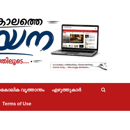
കാലിക വൃത്താന്തം
എഴുത്തുകാർ
Terms of Use