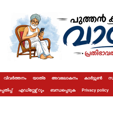
വിവർത്തനം
യാത്ര
അവലോകനം
കാർട്ടൂൺ
സമ
പതിപ്പ്
എഡിറ്റേഴ്സ് റൂം
ബന്ധപ്പെടുക
Privacy policy