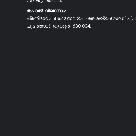
നല്കുന്നതല്ല.
തപാൽ വിലാസം:
പ്രതിഭാവം, കോമളാലയം, ശങ്കരയ്യ റോഡ്, പി. 
പൂത്തോൾ, തൃശൂർ- 680 004.