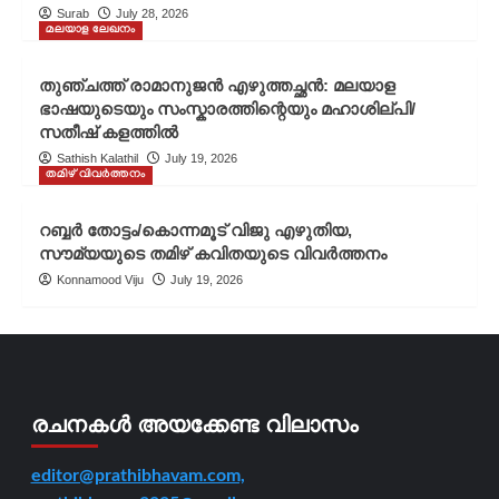
Surab
July 28, 2026
മലയാള ലേഖനം
തുഞ്ചത്ത് രാമാനുജൻ എഴുത്തച്ഛൻ: മലയാള
ഭാഷയുടെയും സംസ്കാരത്തിന്റെയും മഹാശില്പി/
സതീഷ് കളത്തിൽ
Sathish Kalathil
July 19, 2026
തമിഴ് വിവർത്തനം
റബ്ബർ തോട്ടം/കൊന്നമൂട് വിജു എഴുതിയ,
സൗമ്യയുടെ തമിഴ് കവിതയുടെ വിവർത്തനം
Konnamood Viju
July 19, 2026
രചനകൾ അയക്കേണ്ട വിലാസം
editor@prathibhavam.com,