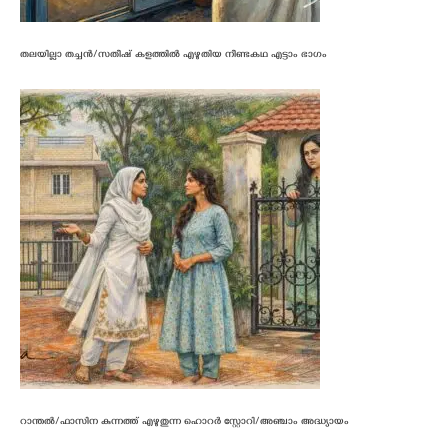
തലയില്ലാ തച്ചൻ/സതീഷ് കളത്തിൽ എഴുതിയ നീണ്ടകഥ എട്ടാം ഭാഗം
റാന്തൽ/ഫാസിന കുന്നത്ത് എഴുതുന്ന ഹൊറർ സ്റ്റോറി/അഞ്ചാം അദ്ധ്യായം