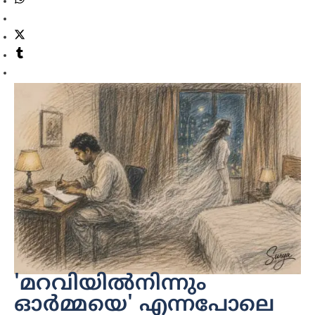
'മറവിയിൽനിന്നും
ഓർമ്മയെ' എന്നപോലെ