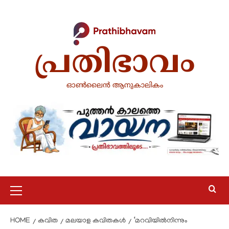
പ്രതിഭാവം
ഓൺലൈൻ ആനുകാലികം
HOME
കവിത
മലയാള കവിതകൾ
‘മറവിയിൽനിന്നും