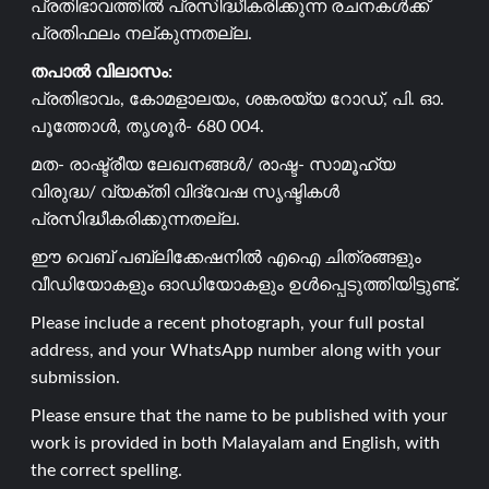
പ്രതിഭാവത്തിൽ പ്രസിദ്ധീകരിക്കുന്ന രചനകൾക്ക്
പ്രതിഫലം നല്കുന്നതല്ല.
തപാൽ വിലാസം:
പ്രതിഭാവം, കോമളാലയം, ശങ്കരയ്യ റോഡ്, പി. ഓ.
പൂത്തോൾ, തൃശൂർ- 680 004.
മത- രാഷ്ട്രീയ ലേഖനങ്ങൾ/ രാഷ്ട- സാമൂഹ്യ
വിരുദ്ധ/ വ്യക്തി വിദ്വേഷ സൃഷ്ടികൾ
പ്രസിദ്ധീകരിക്കുന്നതല്ല.
ഈ വെബ് പബ്ലിക്കേഷനിൽ എഐ ചിത്രങ്ങളും
വീഡിയോകളും ഓഡിയോകളും ഉൾപ്പെടുത്തിയിട്ടുണ്ട്.
Please include a recent photograph, your full postal
address, and your WhatsApp number along with your
submission.
Please ensure that the name to be published with your
work is provided in both Malayalam and English, with
the correct spelling.