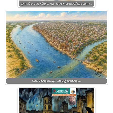
ഉണർവോടു വിളയാടും പറവൈകൾ/ഇടമൺ…
വരുണയുടെയും അസ്സിയുടെയും…