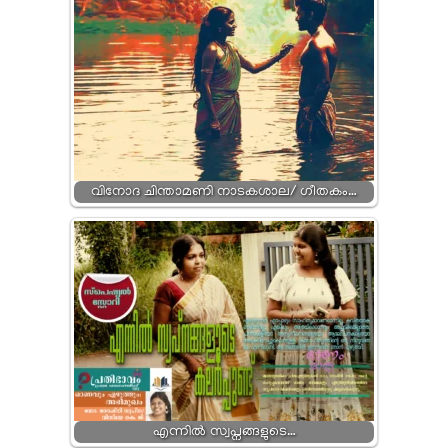
വിനോദ ചിന്താമണി നാടകശാല/ ഗീതകം…
എന്നിൽ സ്വപ്നങ്ങളുടെ…