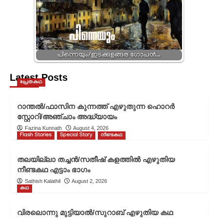
പിന്നെയും/ഇടക്കുളങ്ങര ഗോപൻ…
Latest Posts
പ്രേതകഥ
റാന്തൽ/ഫാസിന കുന്നത്ത് എഴുതുന്ന ഹൊറർ
സ്റ്റോറി/അഞ്ചാം അദ്ധ്യായം
Fazina Kunnath
August 4, 2026
Flash Stories
Special Story
നീണ്ടകഥ
തലയില്ലാ തച്ചൻ/സതീഷ് കളത്തിൽ എഴുതിയ
നീണ്ടകഥ എട്ടാം ഭാഗം
Sathish Kalathil
August 2, 2026
കഥ
വിരലൊന്നു മുട്ടിയാൽ/സുറാബ് എഴുതിയ കഥ