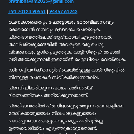
prathibhavam2025@gamil.com
+91 70124 90551
|
94467 61243
രചനകൾക്കൊപ്പം ഫോട്ടോയും മേൽവിലാസവും
മൊബൈൽ നമ്പറും ഉള്ളടക്കം ചെയ്യുക.
പ്രതിഭാവത്തിലേക്ക് ആദ്യമായി എഴുതുന്നവർ,
താല്പര്യമുണ്ടെങ്കിൽ അവരുടെ ഒരു ചെറു
വിവരണവും ഉൾപ്പെടുത്തുക. വാട്ട്സ്ആപ്പ്/ തപാൽ
വഴി അയക്കുന്നവർ ഇമെയിൽ ഐഡിയും വെയ്ക്കുക.
ഡിസപ്പിയറിങ് സെറ്റിങ് ചെയ്തിട്ടുള്ള വാട്സ്ആപ്പിൽ
നിന്നുള്ള രചനകൾ സ്വീകരിക്കുന്നതല്ല.
പ്രസിദ്ധീകരിക്കുന്ന പക്ഷം പതിനഞ്ച്
ദിവസത്തിനകം അറിയിക്കുന്നതാണ്.
പ്രതിഭാവത്തിൽ പ്രസിദ്ധപ്പെടുത്തുന്ന രചനകളിലെ
മൗലികതയുടെയും നിലപാടുകളുടെയും
പകർപ്പവകാശങ്ങളുടെയും മറ്റും പരിപൂർണ്ണ
ഉത്തരവാദിത്വം എഴുത്തുകാരുടേതാണ്.