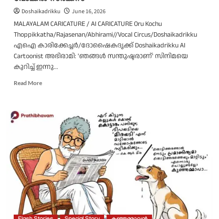
Doshaikadrikku
June 16, 2026
MALAYALAM CARICATURE / AI CARICATURE Oru Kochu
Thoppikkatha/Rajasenan/Abhirami//Vocal Circus/Doshaikadrikku
എഐ കാരിക്കേച്ചർ/ദോഷൈകദൃക്ക് Doshaikadrikku AI
Cartoonist അഭിരാമി: 'ഞങ്ങൾ സന്തുഷ്ടരാണ്' സിനിമയെ
കുറിച്ച് ഇന്നു...
Read
Read More
more
about
ഒരു
കൊച്ചു
തൊപ്പിക്കഥ/
രാജസേനൻ/
അഭിരാമി/
വോക്കൽ
സർക്കസ്