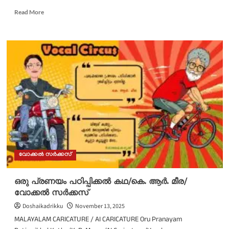
Read
Read More
more
about
ഒരു
അവശവിഭാഗ
രോദനം/
രാഹുൽ
ഈശ്വർ/
പുരുഷ
കമ്മീഷൻ/
വോക്കൽ
സർക്കസ്
വോക്കൽ സർക്കസ്
ഒരു പ്രണയം പഠിപ്പിക്കൽ കഥ/കെ. ആർ. മീര/
വോക്കൽ സർക്കസ്
Doshaikadrikku
November 13, 2025
MALAYALAM CARICATURE / AI CARICATURE Oru Pranayam