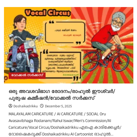
about
മാന്ത്രിക
ദണ്ഡ്/
ഭാഗ്യലക്ഷ്മി/
ദിലീപ്/
ഫെഫ്ക/
വോക്കൽ
സർക്കസ്
വോക്കൽ സർക്കസ്
ഒരു അവശവിഭാഗ രോദനം/രാഹുൽ ഈശ്വർ/
പുരുഷ കമ്മീഷൻ/വോക്കൽ സർക്കസ്
Doshaikadrikku
December 5, 2025
MALAYALAM CARICATURE / AI CARICATURE / SOCIAL Oru
Avasavibhaga Rodanam/Rahul Iswar/Men's Commission/AI
Caricature/Vocal Circus/Doshaikadrikku എഐ കാരിക്കേച്ചർ/
ദോഷൈകദൃക്ക് Doshaikadrikku AI Cartoonist രാഹുൽ...