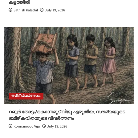
കളത്തിൽ
Sathish Kalathil
July 19, 2026
തമിഴ് വിവർത്തനം
റബ്ബർ തോട്ടം/കൊന്നമൂട് വിജു എഴുതിയ, സൗമ്യയുടെ
തമിഴ് കവിതയുടെ വിവർത്തനം
Konnamood Viju
July 19, 2026