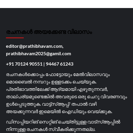
രചനകൾ അയക്കേണ്ട വിലാസം
editor@prathibhavam.com,
prathibhavam2025@gamil.com
+91 70124 90551
|
94467 61243
രചനകൾക്കൊപ്പം ഫോട്ടോയും മേൽവിലാസവും
മൊബൈൽ നമ്പറും ഉള്ളടക്കം ചെയ്യുക.
പ്രതിഭാവത്തിലേക്ക് ആദ്യമായി എഴുതുന്നവർ,
താല്പര്യമുണ്ടെങ്കിൽ അവരുടെ ഒരു ചെറു വിവരണവും
ഉൾപ്പെടുത്തുക. വാട്ട്സ്ആപ്പ്/ തപാൽ വഴി
അയക്കുന്നവർ ഇമെയിൽ ഐഡിയും വെയ്ക്കുക.
ഡിസപ്പിയറിങ് സെറ്റിങ് ചെയ്തിട്ടുള്ള വാട്സ്ആപ്പിൽ
നിന്നുള്ള രചനകൾ സ്വീകരിക്കുന്നതല്ല.