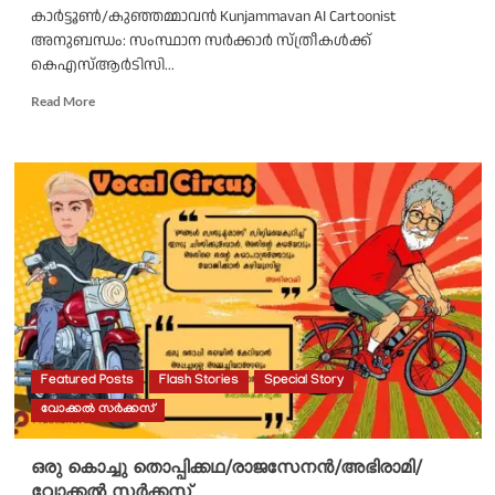
കാർട്ടൂൺ/കുഞ്ഞമ്മാവൻ Kunjammavan AI Cartoonist
അനുബന്ധം: സംസ്ഥാന സർക്കാർ സ്ത്രീകള്‍ക്ക്
കെഎസ്ആര്‍ടിസി...
Read
Read More
more
about
ഒരമ്മ
പെറ്റ
സോദരനും
സോദരിമാരും/
വട്ടിയൂർക്കാവ്
അജിത്
കുമാർ/
ഓൾ
കേരള
മെന്‍സ്
അസോസിയേഷന്‍/
Featured Posts
Flash Stories
Special Story
കുഞ്ഞമ്മാവൻ/
വോക്കൽ സർക്കസ്
എഐ
കാർട്ടൂൺ
ഒരു കൊച്ചു തൊപ്പിക്കഥ/രാജസേനൻ/അഭിരാമി/
വോക്കൽ സർക്കസ്