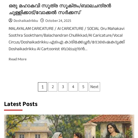
ഒരു മഹാകവി സൂത്ര സൂക്തം/ബാലചന്ദ്രന്‍
ചുള്ളിക്കാട്/വോക്കൽ സർക്കസ്
Doshaikadrikku
October 24, 2025
MALAYALAM CARICATURE / AI CARICATURE / SOCIAL Oru Mahakavi
Soothra Sooktham/Balachandran Chullikkad/AI Caricature/Vocal
Circus/Doshaikadrikku എഐ കാരിക്കേച്ചർ/ദോഷൈകദൃക്ക്
Doshaikadrikku AI Cartoonist ബാലചന്ദ്രന്‍...
Read
Read More
more
about
ഒരു
മഹാകവി
Posts
2
3
4
5
Next
1
സൂത്ര
സൂക്തം/
pagination
ബാലചന്ദ്രന്‍
Latest Posts
ചുള്ളിക്കാട്/
വോക്കൽ
സർക്കസ്