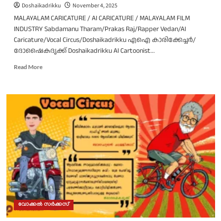
Doshaikadrikku
November 4, 2025
MALAYALAM CARICATURE / AI CARICATURE / MALAYALAM FILM
INDUSTRY Sabdamanu Tharam/Prakas Raj/Rapper Vedan/AI
Caricature/Vocal Circus/Doshaikadrikku എഐ കാരിക്കേച്ചർ/
ദോഷൈകദൃക്ക് Doshaikadrikku AI Cartoonist...
Read
Read More
more
about
ശബ്ദമാണു
താരം/
പ്രകാശ്
രാജ്/
റാപ്പർ
വേടൻ/
വോക്കൽ
സർക്കസ്
വോക്കൽ സർക്കസ്