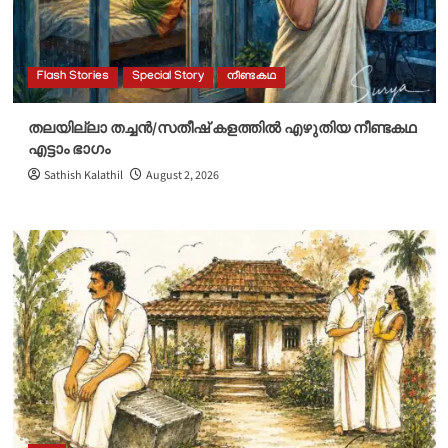
Flash Stories
Special Story
നീണ്ടകഥ
തലയില്ലാ തച്ചൻ/സതീഷ് കളത്തിൽ എഴുതിയ നീണ്ടകഥ
എട്ടാം ഭാഗം
Sathish Kalathil
August 2, 2026