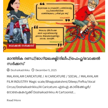
പൂർവജന്മ
ദുരൂഹത/
കെ.
ആർ.
മീര/
ഹരിത
സാവിത്രി/
വോക്കൽ
സർക്കസ്
വോക്കൽ സർക്കസ്
മാന്ത്രിക ദണ്ഡ്/ഭാഗ്യലക്ഷ്മി/ദിലീപ്/ഫെഫ്ക/വോക്കൽ
സർക്കസ്
Doshaikadrikku
December 9, 2025
MALAYALAM CARICATURE / AI CARICATURE / SOCIAL / MALAYALAM
FILM INDUSTRY Magic scale/Bhagyalakshmi/Dileep/Fefka/Vocal
Circus/Doshaikadrikku/AI Caricature എഐ കാരിക്കേച്ചർ/
ദോഷൈകദൃക്ക് Doshaikadrikku AI Cartoonist...
Read
Read More
more