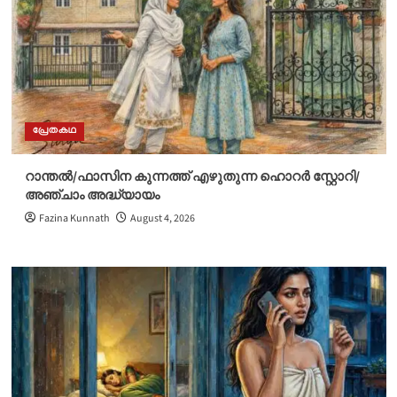
പ്രേതകഥ
റാന്തൽ/ഫാസിന കുന്നത്ത് എഴുതുന്ന ഹൊറർ സ്റ്റോറി/
അഞ്ചാം അദ്ധ്യായം
Fazina Kunnath
August 4, 2026