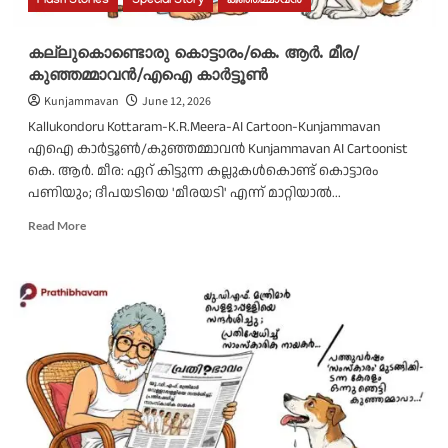
Flash Stories
Special Story
കുഞ്ഞമ്മാവൻ
കല്ലുകൊണ്ടൊരു കൊട്ടാരം/കെ. ആർ. മീര/
കുഞ്ഞമ്മാവൻ/എഐ കാർട്ടൂൺ
Kunjammavan
June 12, 2026
Kallukondoru Kottaram-K.R.Meera-AI Cartoon-Kunjammavan
എഐ കാർട്ടൂൺ/കുഞ്ഞമ്മാവൻ Kunjammavan AI Cartoonist
കെ. ആർ. മീര: ഏറ് കിട്ടുന്ന കല്ലുകൾകൊണ്ട് കൊട്ടാരം
പണിയും; ദീപയടിയെ 'മീരയടി' എന്ന് മാറ്റിയാല്‍...
Read
Read More
more
about
കല്ലുകൊണ്ടൊരു
കൊട്ടാരം/
കെ.
ആർ.
മീര/
കുഞ്ഞമ്മാവൻ/
എഐ
കാർട്ടൂൺ