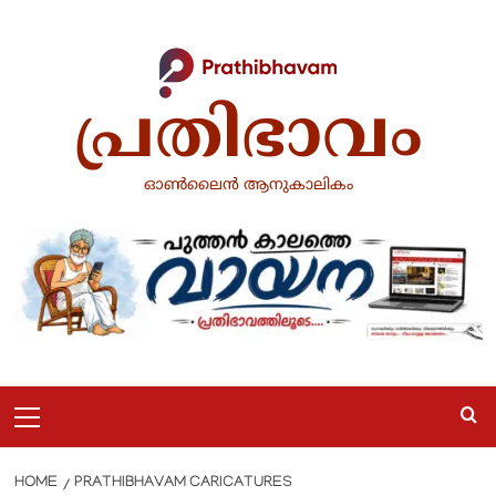
Skip
to
content
പ്രതിഭാവം
ഓൺലൈൻ ആനുകാലികം
Primary
Menu
HOME
PRATHIBHAVAM CARICATURES