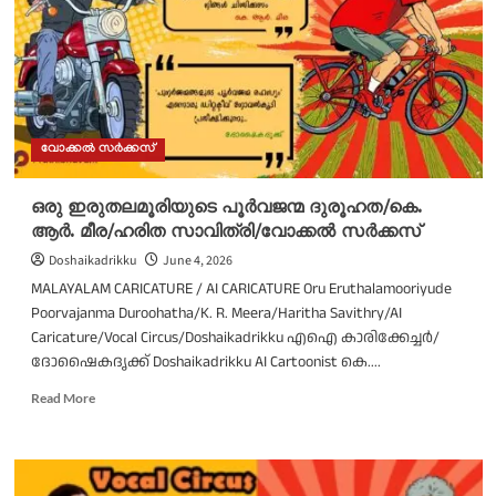
വെള്ളാപ്പള്ളി
നടേശൻ/
വേക്ക്
അപ്പ്
കേരളം
വോക്കൽ സർക്കസ്
ഒരു ഇരുതലമൂരിയുടെ പൂർവജന്മ ദുരൂഹത/കെ.
ആർ. മീര/ഹരിത സാവിത്രി/വോക്കൽ സർക്കസ്
Doshaikadrikku
June 4, 2026
MALAYALAM CARICATURE / AI CARICATURE Oru Eruthalamooriyude
Poorvajanma Duroohatha/K. R. Meera/Haritha Savithry/AI
Caricature/Vocal Circus/Doshaikadrikku എഐ കാരിക്കേച്ചർ/
ദോഷൈകദൃക്ക് Doshaikadrikku AI Cartoonist കെ....
Read
Read More
more
about
ഒരു
ഇരുതലമൂരിയുടെ