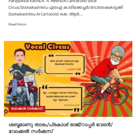
Patippikkal Katha/K. R. Meera/AI Caricature/Vocal
Circus/Doshaikadrikku എഐ കാരിക്കേച്ചർ/ദോഷൈകദൃക്ക്
Doshaikadrikku AI Cartoonist കെ. ആർ....
Read
Read More
more
about
ഒരു
പ്രണയം
പഠിപ്പിക്കൽ
കഥ/
കെ.
ആർ.
മീര/
വോക്കൽ
സർക്കസ്
വോക്കൽ സർക്കസ്
ശബ്ദമാണു താരം/പ്രകാശ് രാജ്/റാപ്പർ വേടൻ/
വോക്കൽ സർക്കസ്