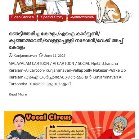
Flash Stories
Special Story
കുഞ്ഞമ്മാവൻ
ഞെട്ടിത്തരിച്ച കേരളം/എഐ കാർട്ടൂൺ/
കുഞ്ഞമ്മാവൻ/വെള്ളാപ്പള്ളി നടേശൻ/വേക്ക് അപ്പ്
കേരളം
Kunjammavan
June 11, 2026
MALAYALAM CARTOON / AI CARTOON / SOCIAL Njettittharicha
Keralam-AI Cartoon-Kunjammavan-Vellappally Natesan-Wake Up
Keralam എഐ കാർട്ടൂൺ/കുഞ്ഞമ്മാവൻ Kunjammavan AI
Cartoonist വാർത്ത: യു.ഡി.എഫ്....
Read
Read More
more
about
ഞെട്ടിത്തരിച്ച
കേരളം/
എഐ
കാർട്ടൂൺ/
കുഞ്ഞമ്മാവൻ/