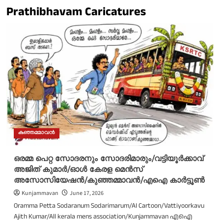
Prathibhavam Caricatures
കുഞ്ഞമ്മാവൻ
ഒരമ്മ പെറ്റ സോദരനും സോദരിമാരും/വട്ടിയൂർക്കാവ്
അജിത് കുമാർ/ഓൾ കേരള മെന്‍സ്
അസോസിയേഷന്‍/കുഞ്ഞമ്മാവൻ/എഐ കാർട്ടൂൺ
Kunjammavan
June 17, 2026
Oramma Petta Sodaranum Sodarimarum/AI Cartoon/Vattiyoorkavu
Ajith Kumar/All kerala mens association/Kunjammavan എഐ