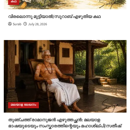
കഥ
വിരലൊന്നു മുട്ടിയാൽ/സുറാബ് എഴുതിയ കഥ
Surab
July 28, 2026
മലയാള ലേഖനം
തുഞ്ചത്ത് രാമാനുജൻ എഴുത്തച്ഛൻ: മലയാള
ഭാഷയുടെയും സംസ്കാരത്തിന്റെയും മഹാശില്പി/സതീഷ്