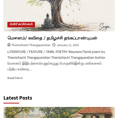
/
മൗനം-
തമിഴ്
കവിത
/
തമിഴ് കവിതകൾ
തമിഴച്ചി
തങ്കപാണ്ഡ്യൻ
மௌனம்/ கவிதை / தமிழச்சி தங்கப்பாண்டியன்
Thamizhachi Thangapandian
January 11, 2025
LITERATURE / FEATURE / TAMIL POETRY Maunam/Tamil poem by
Thamizhachi Thangapandian Thamizhachi Thangapandian Author
மௌனம் இஇயற்கையெனும்எழுது பொருளில்இன்று மரங்களைப்
பற்றிய கவிதை...
Read
Read More
more
about
மௌனம்/
Latest Posts
கவிதை
/
தமிழச்சி
தங்கப்பாண்டியன்