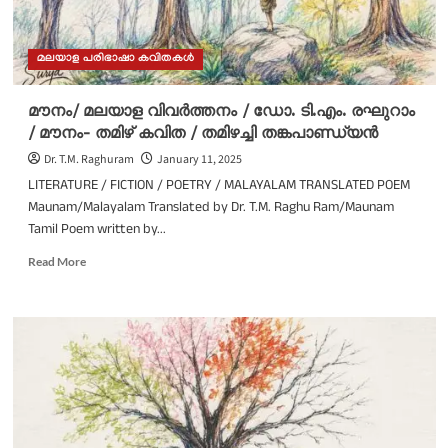
മലയാള പരിഭാഷാ കവിതകൾ
മൗനം/ മലയാള വിവർത്തനം / ഡോ. ടി.എം. രഘുറാം
/ മൗനം- തമിഴ് കവിത / തമിഴച്ചി തങ്കപാണ്ഡ്യൻ
Dr. T.M. Raghuram
January 11, 2025
LITERATURE / FICTION / POETRY / MALAYALAM TRANSLATED POEM
Maunam/Malayalam Translated by Dr. T.M. Raghu Ram/Maunam
Tamil Poem written by...
Read
Read More
more
about
മൗനം/
മലയാള
വിവർത്തനം
/
ഡോ.
ടി.എം.
രഘുറാം