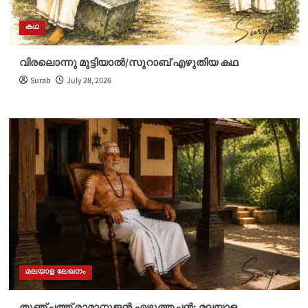
കഥ
വിരലൊന്നു മുട്ടിയാൽ/സുറാബ് എഴുതിയ കഥ
Surab
July 28, 2026
മലയാള ലേഖനം
തുഞ്ചത്ത് രാമാനുജൻ എഴുത്തച്ഛൻ: മലയാള