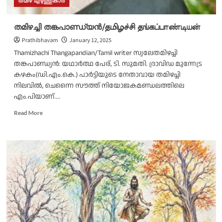
തമിഴ് എഴുത്തുകാർ
തമിഴച്ചി തങ്കപാണ്ഡ്യൻ/தமிழச்சி தங்கப்பாண்டியன்
Prathibhavam
January 12, 2025
Thamizhachi Thangapandian/Tamil writer സ്വലേതമിഴച്ചി
തങ്കപാണ്ഡ്യൻ: യഥാര്‍ത്ഥ പേര്, ടി. സുമതി. ദ്രാവിഡ മുന്നേട്ര
കഴകം(ഡി.എം.കെ.) പാർട്ടിയുടെ നേതാവായ തമിഴച്ചി
നിലവിൽ, ചെന്നൈ സൗത്ത്‌ നിയോജകമണ്ഡലത്തിലെ
എം.പിയാണ്....
Read
Read More
more
about
തമിഴച്ചി
തങ്കപാണ്ഡ്യൻ/
தமிழச்சி
தங்கப்பாண்டியன்