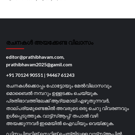
രചനകൾ അയക്കേണ്ട വിലാസം
editor@prathibhavam.com,
prathibhavam2025@gamil.com
+91 70124 90551
|
94467 61243
രചനകൾക്കൊപ്പം ഫോട്ടോയും മേൽവിലാസവും
മൊബൈൽ നമ്പറും ഉള്ളടക്കം ചെയ്യുക.
പ്രതിഭാവത്തിലേക്ക് ആദ്യമായി എഴുതുന്നവർ,
താല്പര്യമുണ്ടെങ്കിൽ അവരുടെ ഒരു ചെറു വിവരണവും
ഉൾപ്പെടുത്തുക. വാട്ട്സ്ആപ്പ്/ തപാൽ വഴി
അയക്കുന്നവർ ഇമെയിൽ ഐഡിയും വെയ്ക്കുക.
ഡിസപ്പിയറിങ് സെറ്റിങ് ചെയ്തിട്ടുള്ള വാട്സ്ആപ്പിൽ