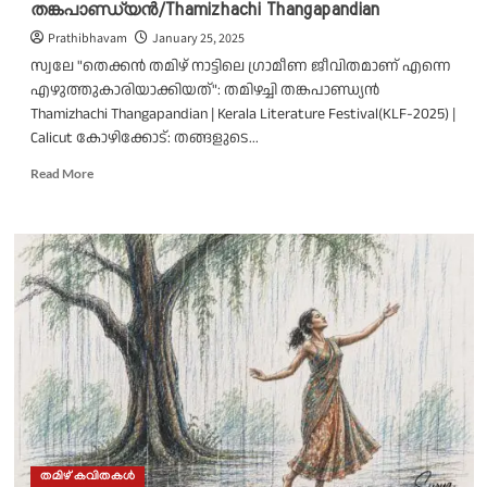
തങ്കപാണ്ഡ്യൻ/Thamizhachi Thangapandian
Prathibhavam
January 25, 2025
സ്വലേ "തെക്കൻ തമിഴ് നാട്ടിലെ ഗ്രാമീണ ജീവിതമാണ് എന്നെ
എഴുത്തുകാരിയാക്കിയത്": തമിഴച്ചി തങ്കപാണ്ഡ്യൻ
Thamizhachi Thangapandian | Kerala Literature Festival(KLF-2025) |
Calicut കോഴിക്കോട്: തങ്ങളുടെ...
Read
Read More
more
about
തെക്കൻ
തമിഴ്
നാട്ടിലെ
ഗ്രാമീണ
ജീവിതമാണ്
എന്നെ
എഴുത്തുകാരിയാക്കിയത്:
ഡോ.
തമിഴച്ചി
തങ്കപാണ്ഡ്യൻ/Thamizhachi
Thangapandian
തമിഴ് കവിതകൾ