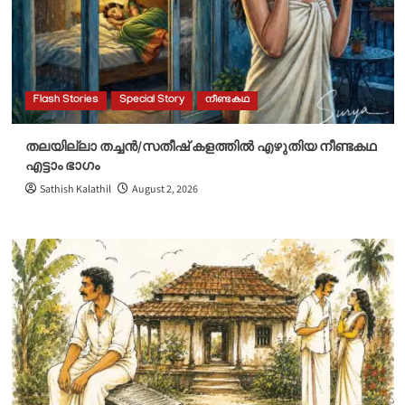
Flash Stories
Special Story
നീണ്ടകഥ
തലയില്ലാ തച്ചൻ/സതീഷ് കളത്തിൽ എഴുതിയ നീണ്ടകഥ
എട്ടാം ഭാഗം
Sathish Kalathil
August 2, 2026