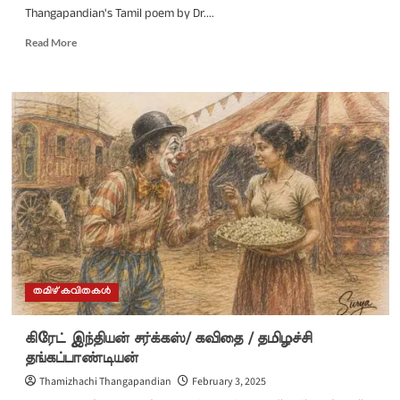
Thangapandian's Tamil poem by Dr....
Read
Read More
more
about
ഗ്രേറ്റ്
ഇന്ത്യൻ
സർക്കസ്സ്/
ഡോ.
ടി.
എം.
രഘുറാം
എഴുതിയ
തമിഴച്ചി
തങ്കപാണ്ട്യന്റെ
തമിഴ്
കവിതയുടെ
തമിഴ് കവിതകൾ
മലയാളം
പരിഭാഷ
கிரேட் இந்தியன் சர்க்கஸ்/ கவிதை / தமிழச்சி
தங்கப்பாண்டியன்
Thamizhachi Thangapandian
February 3, 2025