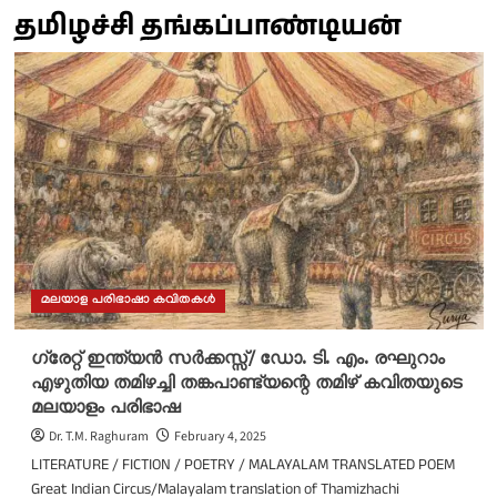
தமிழச்சி தங்கப்பாண்டியன்
മലയാള പരിഭാഷാ കവിതകൾ
ഗ്രേറ്റ് ഇന്ത്യൻ സർക്കസ്സ്/ ഡോ. ടി. എം. രഘുറാം
എഴുതിയ തമിഴച്ചി തങ്കപാണ്ട്യന്റെ തമിഴ് കവിതയുടെ
മലയാളം പരിഭാഷ
Dr. T.M. Raghuram
February 4, 2025
LITERATURE / FICTION / POETRY / MALAYALAM TRANSLATED POEM
Great Indian Circus/Malayalam translation of Thamizhachi