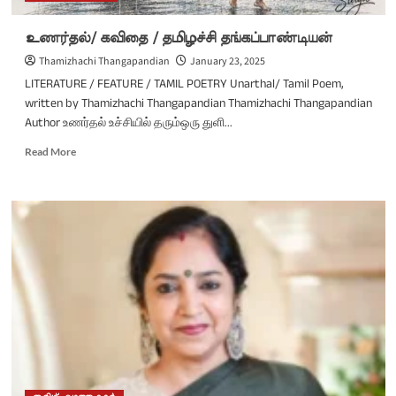
உணர்தல்/ கவிதை / தமிழச்சி தங்கப்பாண்டியன்
Thamizhachi Thangapandian
January 23, 2025
LITERATURE / FEATURE / TAMIL POETRY Unarthal/ Tamil Poem,
written by Thamizhachi Thangapandian Thamizhachi Thangapandian
Author உணர்தல் உச்சியில் தரும்ஒரு துளி...
Read
Read More
more
about
உணர்தல்/
கவிதை
/
தமிழச்சி
தங்கப்பாண்டியன்