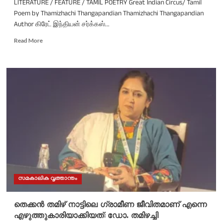
LITERATURE / FEATURE / TAMIL POETRY Great Indian Circus/ Tamil
Poem by Thamizhachi Thangapandian Thamizhachi Thangapandian
Author கிரேட் இந்தியன் சர்க்கஸ்...
Read
Read More
more
about
கிரேட்
இந்தியன்
சர்க்கஸ்/
கவிதை
/
தமிழச்சி
தங்கப்பாண்டியன்
സമകാലിക വൃത്താന്തം
തെക്കൻ തമിഴ് നാട്ടിലെ ഗ്രാമീണ ജീവിതമാണ് എന്നെ
എഴുത്തുകാരിയാക്കിയത്: ഡോ. തമിഴച്ചി