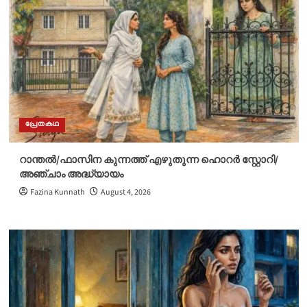
പ്രേതകഥ
റാന്തൽ/ഫാസിന കുന്നത്ത് എഴുതുന്ന ഹൊറർ സ്റ്റോറി/
അഞ്ചാം അദ്ധ്യായം
Fazina Kunnath
August 4, 2026