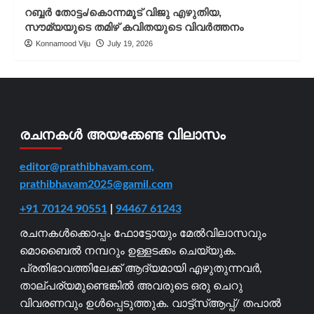
റബ്ബർ തോട്ടം/കൊന്നമൂട് വിജു എഴുതിയ,
സൗമ്യയുടെ തമിഴ് കവിതയുടെ വിവർത്തനം
Konnamood Viju
July 19, 2026
രചനകൾ അയക്കേണ്ട വിലാസം
editor@prathibhavam.com,
prathibhavam2025@gamil.com
+91 70124 90551
|
94467 61243
രചനകൾക്കൊപ്പം ഫോട്ടോയും മേൽവിലാസവും
മൊബൈൽ നമ്പറും ഉള്ളടക്കം ചെയ്യുക.
പ്രതിഭാവത്തിലേക്ക് ആദ്യമായി എഴുതുന്നവർ,
താല്പര്യമുണ്ടെങ്കിൽ അവരുടെ ഒരു ചെറു
വിവരണവും ഉൾപ്പെടുത്തുക. വാട്ട്സ്ആപ്പ്/ തപാൽ