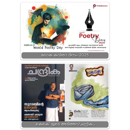
ലോക കവിതാ ദിനം-2025
'കെകെ' യുടെ അടിത്തറ/ചന്ദ്രിക…