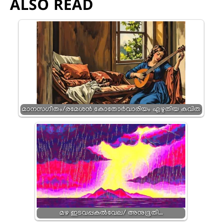
ALSO READ
മാനസഗീതം/രമേശൻ കോതോർവാരിയം എഴുതിയ കവിത
മഴ ഇടവപ്പകല്‍വേല/ അനുഭൂതി…