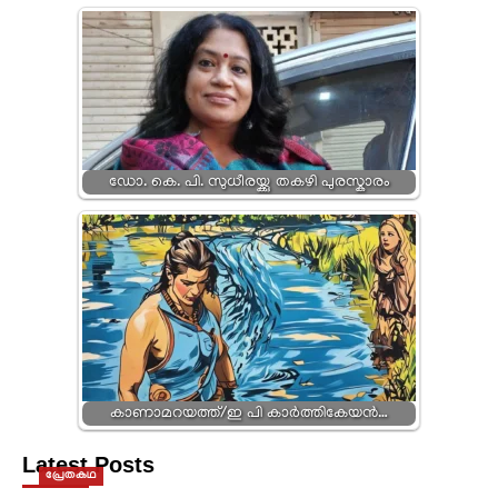
ഡോ. കെ. പി. സുധീരയ്ക്കു തകഴി പുരസ്കാരം
കാണാമറയത്ത്/ഇ പി കാര്‍ത്തികേയന്‍…
Latest Posts
പ്രേതകഥ