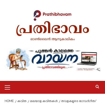
പ്രതിഭാവം
ഓൺലൈൻ ആനുകാലികം
HOME
കവിത
മലയാള കവിതകൾ
തവളകളുടെ ഭഗവദ്ഗീത/