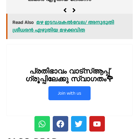
കുമാർ എഴുതിയ ലേഖനം
Read Also
മഴ ഇടവപ്പകല്‍വേല/ അനുഭൂതി
ശ്രീധരന്‍ എഴുതിയ മഴക്കവിത
പ്രതിഭാവം വാട്സ്ആപ്പ്
ഗ്രൂപ്പിലേക്കു സ്വാഗതം🌹
Join with us