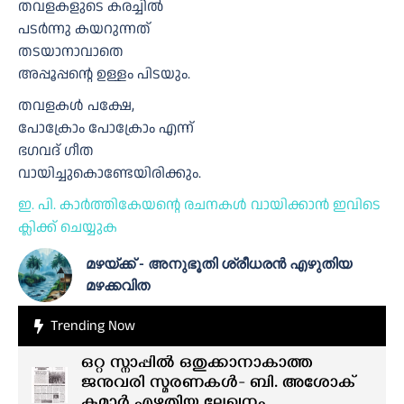
തവളകളുടെ കരച്ചില്‍
പടര്‍ന്നു കയറുന്നത്
തടയാനാവാതെ
അപ്പൂപ്പന്റെ ഉള്ളം പിടയും.
തവളകള്‍ പക്ഷേ,
പോക്രോം പോക്രോം എന്ന്
ഭഗവദ് ഗീത
വായിച്ചുകൊണ്ടേയിരിക്കും.
ഇ. പി. കാർത്തികേയന്റെ രചനകൾ വായിക്കാൻ ഇവിടെ
ക്ലിക്ക് ചെയ്യുക
മഴയ്ക്ക് - അനുഭൂതി ശ്രീധരൻ എഴുതിയ
മഴക്കവിത
Trending Now
ഒറ്റ സ്നാപ്പിൽ ഒതുക്കാനാകാത്ത
ജനുവരി സ്മരണകൾ- ബി. അശോക്