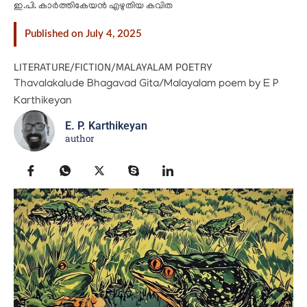
ഇ.പി. കാര്‍ത്തികേയന്‍ എഴുതിയ കവിത
Published on July 4, 2025
LITERATURE
/
FICTION
/
MALAYALAM POETRY
Thavalakalude Bhagavad Gita/Malayalam poem by E P
Karthikeyan
E. P. Karthikeyan
author