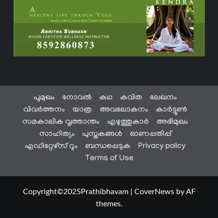
പൂമുഖം
നോവൽ
കഥ
കവിത
ലേഖനം
വിവർത്തനം
യാത്ര
അവലോകനം
കാർട്ടൂൺ
സമകാലിക വൃത്താന്തം
എഴുത്തുകാർ
അഭിമുഖം
സാഹിത്യം
പുസ്തകങ്ങൾ
ഓണപ്പതിപ്പ്
എഡിറ്റേഴ്സ് റൂം
ബന്ധപ്പെടുക
Privacy policy
Terms of Use
Copyright©2025Prathibhavam
|
CoverNews
by AF
themes.