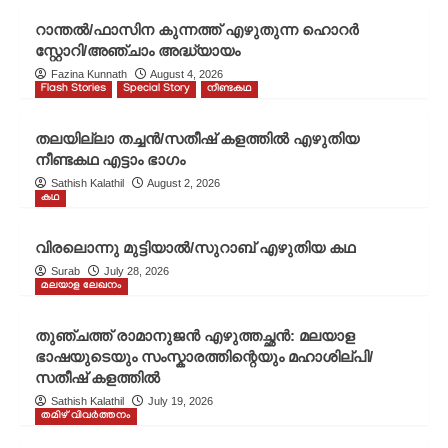
റാന്തൽ/ഫാസിന കുന്നത്ത് എഴുതുന്ന ഹൊറർ
സ്റ്റോറി/അഞ്ചാം അദ്ധ്യായം
Fazina Kunnath
August 4, 2026
Flash Stories
Special Story
നീണ്ടകഥ
തലയില്ലാ തച്ചൻ/സതീഷ് കളത്തിൽ എഴുതിയ
നീണ്ടകഥ എട്ടാം ഭാഗം
Sathish Kalathil
August 2, 2026
കഥ
വിരലൊന്നു മുട്ടിയാൽ/സുറാബ് എഴുതിയ കഥ
Surab
July 28, 2026
മലയാള ലേഖനം
തുഞ്ചത്ത് രാമാനുജൻ എഴുത്തച്ഛൻ: മലയാള
ഭാഷയുടെയും സംസ്കാരത്തിന്റെയും മഹാശില്പി/
സതീഷ് കളത്തിൽ
Sathish Kalathil
July 19, 2026
തമിഴ് വിവർത്തനം