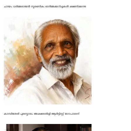
ചായം ധർമ്മരാജൻ സ്മരണിക; ഓർമ്മക്കുറിപ്പുകൾ ക്ഷണിക്കുന്നു
കാമ്പിശേരി പുരസ്കാരം അക്ഷരശില്പി ആർട്ടിസ്റ്റ് ഗോപാലന്