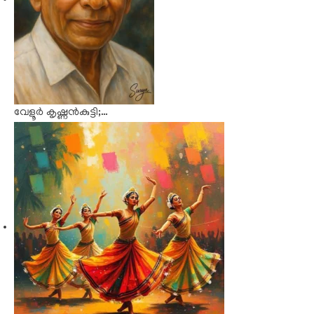
വേളൂർ കൃഷ്ണൻകുട്ടി;…