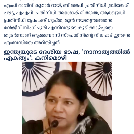
എംപി രാജീവ് കുമാര്‍ റായ്, ബിജെപി പ്രതിനിധി ബ്രിജേഷ്
ചൗട്ട, എഎപി പ്രതിനിധി അശോക് മിത്തല്‍, ആര്‍ജെഡി
പ്രതിനിധി പ്രേം ചന്ദ് ഗുപ്ത, മുന്‍ നയതന്ത്രജ്ഞന്‍
മന്‍ജീവ് സിംഗ് പുരി എന്നിവരുടെ കൂടിക്കാഴ്ച്ചയെ
തുടർന്നാണ് ആല്‍ബറസ് സ്പെയിനിന്റെ നിലപാട് ഇന്ത്യന്‍
എംബസിയെ അറിയിച്ചത്.
ഇന്ത്യയുടെ ദേശീയ ഭാഷ, 'നാനാത്വത്തില്‍
ഏകത്വം': കനിമൊഴി