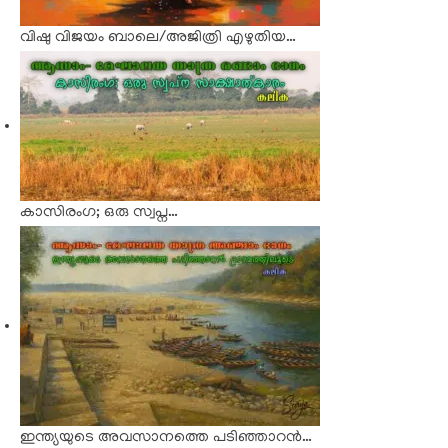
വിഷു വിജയം ബാലെ/അജിത്രി എഴുതിയ…
കാസിരംഗ; ഒരു സ്വപ്ന…
ഇന്ത്യയുടെ അവസാനത്തെ പടിഞ്ഞാറൻ…