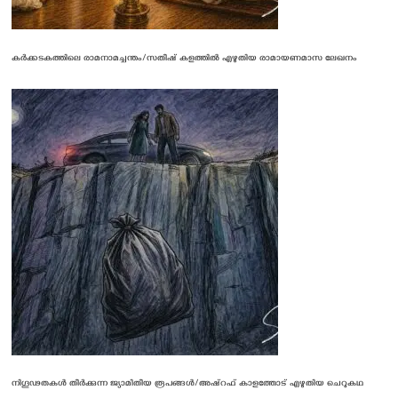
കർക്കടകത്തിലെ രാമനാമച്ചന്തം/സതീഷ് കളത്തിൽ എഴുതിയ രാമായണമാസ ലേഖനം
നിഗൂഢതകൾ തീർക്കുന്ന ജ്യാമിതീയ രൂപങ്ങൾ/അഷ്റഫ് കാളത്തോട് എഴുതിയ ചെറുകഥ