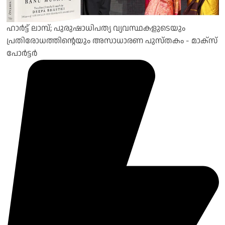
ഹാർട്ട് ലാമ്പ്; പുരുഷാധിപത്യ വ്യവസ്ഥകളുടെയും
പ്രതിരോധത്തിന്റെയും അസാധാരണ പുസ്തകം - മാക്‌സ്
പോർട്ടർ