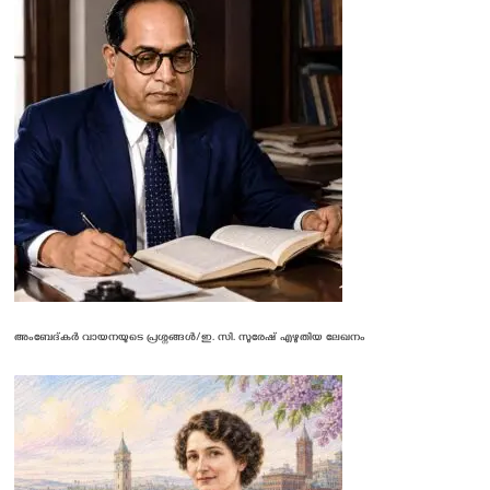
അംബേദ്കർ വായനയുടെ പ്രശ്നങ്ങൾ/ഇ. സി. സുരേഷ് എഴുതിയ ലേഖനം