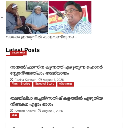
വടക്കേ ഇന്ത്യയിൽ കാളവണ്ടിയുഗം:…
Latest Posts
പ്രേതകഥ
റാന്തൽ/ഫാസിന കുന്നത്ത് എഴുതുന്ന ഹൊറർ
സ്റ്റോറി/അഞ്ചാം അദ്ധ്യായം
Fazina Kunnath
August 4, 2026
Flash Stories
Special Story
നീണ്ടകഥ
തലയില്ലാ തച്ചൻ/സതീഷ് കളത്തിൽ എഴുതിയ
നീണ്ടകഥ എട്ടാം ഭാഗം
Sathish Kalathil
August 2, 2026
കഥ