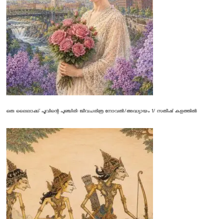
ഒരു ലൈലാക്ക് പൂവിന്റെ പുഞ്ചിരി: ജീവചരിത്ര നോവൽ/അദ്ധ്യായം 1/ സതീഷ് കളത്തിൽ