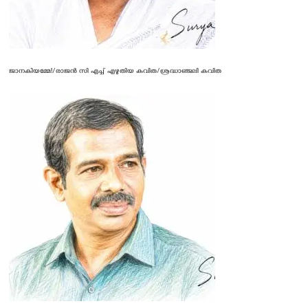
ജാനകിയമ്മേ!/രാജന്‍ സി എച്ച് എഴുതിയ കവിത/ശ്രദ്ധാഞ്ജലി കവിത