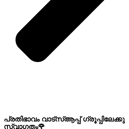
പ്രതിഭാവം വാട്സ്ആപ്പ് ഗ്രൂപ്പിലേക്കു
സ്വാഗതം🌹