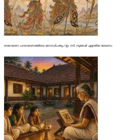
രാമായണ പാരായണത്തിലെ ജനാധിപത്യം/ഇ. സി. സുരേഷ് എഴുതിയ ലേഖനം