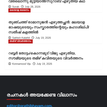
വിരലൊന്നു മുട്ടിയാൽ/സുറാബ് എഴുതിയ കഥ
Surab
July 28, 2026
മലയാള ലേഖനം
തുഞ്ചത്ത് രാമാനുജൻ എഴുത്തച്ഛൻ: മലയാള
ഭാഷയുടെയും സംസ്കാരത്തിന്റെയും മഹാശില്പി/
സതീഷ് കളത്തിൽ
Sathish Kalathil
July 19, 2026
തമിഴ് വിവർത്തനം
റബ്ബർ തോട്ടം/കൊന്നമൂട് വിജു എഴുതിയ,
സൗമ്യയുടെ തമിഴ് കവിതയുടെ വിവർത്തനം
Konnamood Viju
July 19, 2026
രചനകൾ അയക്കേണ്ട വിലാസം
editor@prathibhavam.com,