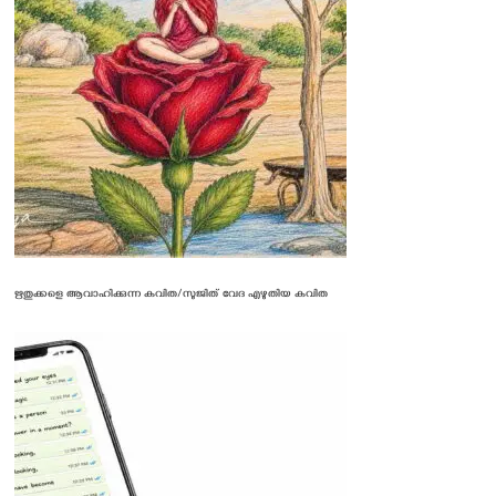
ഋതുക്കളെ ആവാഹിക്കുന്ന കവിത/സുജിത് വേദ എഴുതിയ കവിത