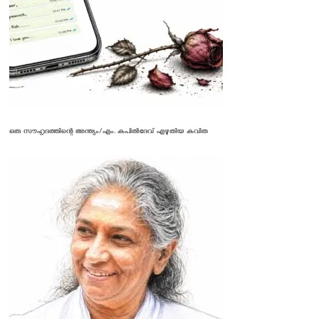
ഒരു സൗഹൃദത്തിന്റെ അന്ത്യം/എം. കപിൽദേവ് എഴുതിയ കവിത