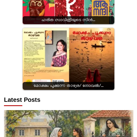
ഹരിത സാവിത്രിയുടെ സിൻ…
മോക്ഷം പൂക്കുന്ന താഴ്വര/ നോവൽ/…
Latest Posts