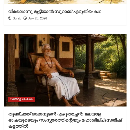
വിരലൊന്നു മുട്ടിയാൽ/സുറാബ് എഴുതിയ കഥ
Surab
July 28, 2026
മലയാള ലേഖനം
തുഞ്ചത്ത് രാമാനുജൻ എഴുത്തച്ഛൻ: മലയാള
ഭാഷയുടെയും സംസ്കാരത്തിന്റെയും മഹാശില്പി/സതീഷ്
കളത്തിൽ