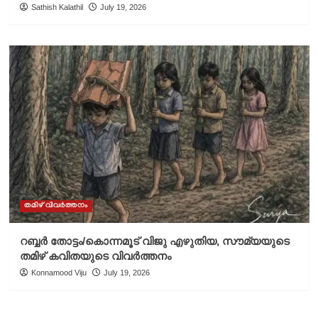
Sathish Kalathil
July 19, 2026
തമിഴ് വിവർത്തനം
റബ്ബർ തോട്ടം/കൊന്നമൂട് വിജു എഴുതിയ, സൗമ്യയുടെ
തമിഴ് കവിതയുടെ വിവർത്തനം
Konnamood Viju
July 19, 2026