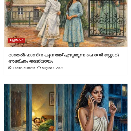
പ്രേതകഥ
റാന്തൽ/ഫാസിന കുന്നത്ത് എഴുതുന്ന ഹൊറർ സ്റ്റോറി/
അഞ്ചാം അദ്ധ്യായം
Fazina Kunnath
August 4, 2026