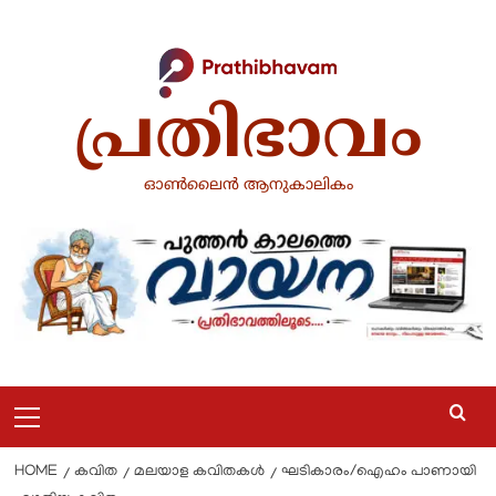
പ്രതിഭാവം
ഓൺലൈൻ ആനുകാലികം
HOME
കവിത
മലയാള കവിതകൾ
ഘടികാരം/ഐഹം പാണായി