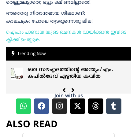
തെല്ലുമലട്ടാതെ; ഒട്ടും ക്ഷീണമില്ലാതെ!
അതൊരു നിതാന്തമായ ശീലമാണ്;
കാലചക്രം പോലെ തുടരുന്നൊരു ലീല!
ഐഹം പാണായിയുടെ രചനകൾ വായിക്കാൻ ഇവിടെ
ക്ലിക്ക് ചെയ്യുക
Trending Now
ഒരു സൗഹൃദത്തിന്റെ അന്ത്യം/എം.
കപിൽദേവ് എഴുതിയ കവിത
Join with us
ALSO READ