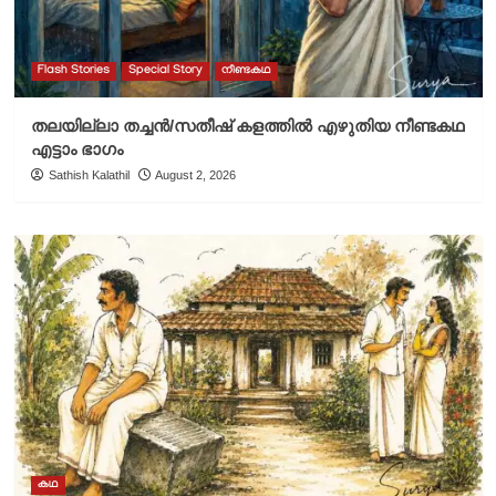
Flash Stories
Special Story
നീണ്ടകഥ
തലയില്ലാ തച്ചൻ/സതീഷ് കളത്തിൽ എഴുതിയ നീണ്ടകഥ
എട്ടാം ഭാഗം
Sathish Kalathil
August 2, 2026
കഥ