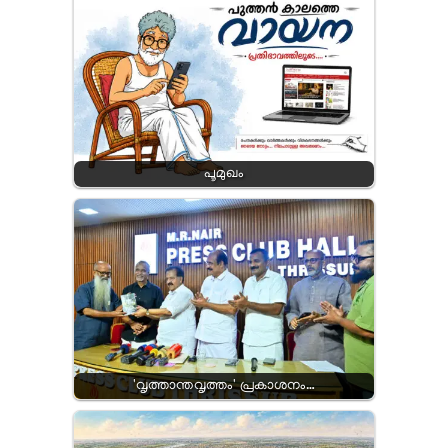
പൂമുഖം
'വൃത്താന്തവൃത്തം' പ്രകാശനം…