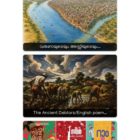
വരുണയുടെയും അസ്സിയുടെയും…
The Ancient Debtors/English poem…