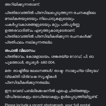
അറിയിക്കുന്നതാണ്.
പ്രതിഭാവത്തിൽ പ്രസിദ്ധപ്പെടുത്തുന്ന രചനകളിലെ
മൗലികതയുടെയും നിലപാടുകളുടെയും
പകർപ്പവകാശങ്ങളുടെയും മറ്റും പരിപൂർണ്ണ
ഉത്തരവാദിത്വം എഴുത്തുകാരുടേതാണ്.
പ്രതിഭാവത്തിൽ പ്രസിദ്ധീകരിക്കുന്ന രചനകൾക്ക്
പ്രതിഫലം നല്കുന്നതല്ല.
തപാൽ വിലാസം:
പ്രതിഭാവം, കോമളാലയം, ശങ്കരയ്യ റോഡ്, പി. ഓ.
പൂത്തോൾ, തൃശൂർ- 680 004.
മത- രാഷ്ട്രീയ ലേഖനങ്ങൾ/ രാഷ്ട- സാമൂഹ്യ വിരുദ്ധ/
വ്യക്തി വിദ്വേഷ സൃഷ്ടികൾ
പ്രസിദ്ധീകരിക്കുന്നതല്ല.
ഈ വെബ് പബ്ലിക്കേഷനിൽ എഐ ചിത്രങ്ങളും
വീഡിയോകളും ഓഡിയോകളും ഉൾപ്പെടുത്തിയിട്ടുണ്ട്.
Please include a recent photograph, your full postal