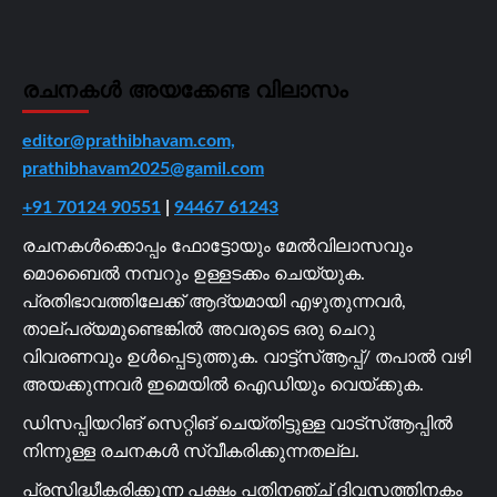
രചനകൾ അയക്കേണ്ട വിലാസം
editor@prathibhavam.com,
prathibhavam2025@gamil.com
+91 70124 90551
|
94467 61243
രചനകൾക്കൊപ്പം ഫോട്ടോയും മേൽവിലാസവും
മൊബൈൽ നമ്പറും ഉള്ളടക്കം ചെയ്യുക.
പ്രതിഭാവത്തിലേക്ക് ആദ്യമായി എഴുതുന്നവർ,
താല്പര്യമുണ്ടെങ്കിൽ അവരുടെ ഒരു ചെറു
വിവരണവും ഉൾപ്പെടുത്തുക. വാട്ട്സ്ആപ്പ്/ തപാൽ വഴി
അയക്കുന്നവർ ഇമെയിൽ ഐഡിയും വെയ്ക്കുക.
ഡിസപ്പിയറിങ് സെറ്റിങ് ചെയ്തിട്ടുള്ള വാട്സ്ആപ്പിൽ
നിന്നുള്ള രചനകൾ സ്വീകരിക്കുന്നതല്ല.
പ്രസിദ്ധീകരിക്കുന്ന പക്ഷം പതിനഞ്ച് ദിവസത്തിനകം