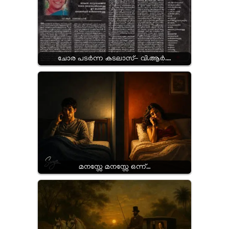
ചോര പടർന്ന കടലാസ്- വി.ആർ.…
മനസ്സേ മനസ്സേ ഒന്ന്…