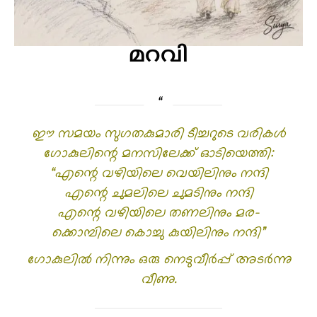
മറവി
ഈ സമയം സുഗതകുമാരി ടീച്ചറുടെ വരികൾ
ഗോകുലിന്റെ മനസിലേക്ക് ഓടിയെത്തി:
“എന്റെ വഴിയിലെ വെയിലിനും നന്ദി
എന്റെ ചുമലിലെ ചുമടിനും നന്ദി
എന്റെ വഴിയിലെ തണലിനും മര-
ക്കൊമ്പിലെ കൊച്ചു കുയിലിനും നന്ദി”
ഗോകുലിൽ നിന്നും ഒരു നെടുവീർപ്പ് അടർന്നു
വീണു.