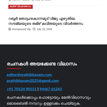
തമിഴ് വിവർത്തനം
റബ്ബർ തോട്ടം/കൊന്നമൂട് വിജു എഴുതിയ,
സൗമ്യയുടെ തമിഴ് കവിതയുടെ വിവർത്തനം
Konnamood Viju
July 19, 2026
രചനകൾ അയക്കേണ്ട വിലാസം
editor@prathibhavam.com,
prathibhavam2025@gamil.com
+91 70124 90551
|
94467 61243
രചനകൾക്കൊപ്പം ഫോട്ടോയും മേൽവിലാസവും
മൊബൈൽ നമ്പറും ഉള്ളടക്കം ചെയ്യുക.