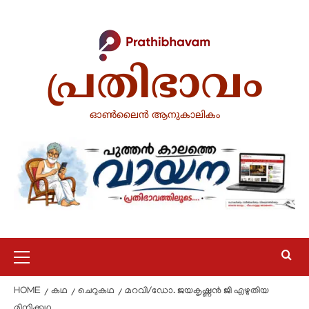
പ്രതിഭാവം
ഓൺലൈൻ ആനുകാലികം
HOME
കഥ
ചെറുകഥ
മറവി/ഡോ. ജയകൃഷ്ണൻ ജി എഴുതിയ
മിനിക്കഥ