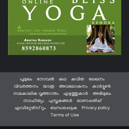
പൂമുഖം
നോവൽ
കഥ
കവിത
ലേഖനം
വിവർത്തനം
യാത്ര
അവലോകനം
കാർട്ടൂൺ
സമകാലിക വൃത്താന്തം
എഴുത്തുകാർ
അഭിമുഖം
സാഹിത്യം
പുസ്തകങ്ങൾ
ഓണപ്പതിപ്പ്
എഡിറ്റേഴ്സ് റൂം
ബന്ധപ്പെടുക
Privacy policy
Terms of Use