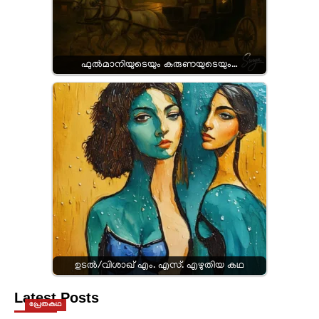
ഫുൽമാനിയുടെയും കരുണയുടെയും…
ഉടൽ/വിശാഖ് എം. എസ്. എഴുതിയ കഥ
Latest Posts
പ്രേതകഥ