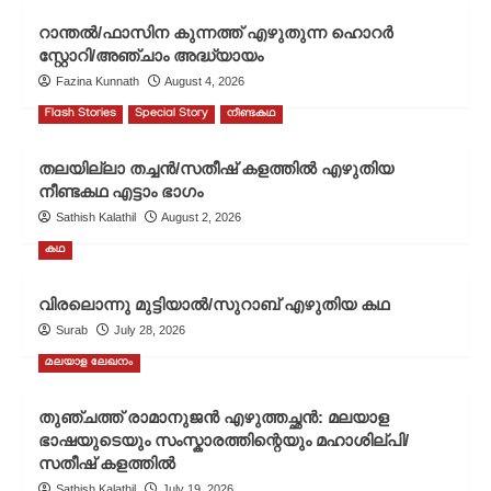
റാന്തൽ/ഫാസിന കുന്നത്ത് എഴുതുന്ന ഹൊറർ
സ്റ്റോറി/അഞ്ചാം അദ്ധ്യായം
Fazina Kunnath
August 4, 2026
Flash Stories
Special Story
നീണ്ടകഥ
തലയില്ലാ തച്ചൻ/സതീഷ് കളത്തിൽ എഴുതിയ
നീണ്ടകഥ എട്ടാം ഭാഗം
Sathish Kalathil
August 2, 2026
കഥ
വിരലൊന്നു മുട്ടിയാൽ/സുറാബ് എഴുതിയ കഥ
Surab
July 28, 2026
മലയാള ലേഖനം
തുഞ്ചത്ത് രാമാനുജൻ എഴുത്തച്ഛൻ: മലയാള
ഭാഷയുടെയും സംസ്കാരത്തിന്റെയും മഹാശില്പി/
സതീഷ് കളത്തിൽ
Sathish Kalathil
July 19, 2026