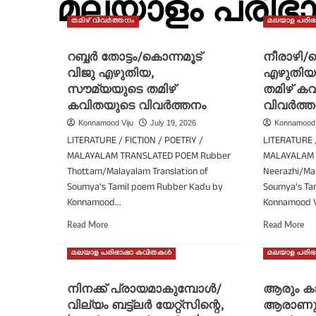
മലയാളം പരി
തമിഴ് വിവർത്തനം
മലയാള പരി
റബ്ബർ തോട്ടം/കൊന്നമൂട്
നീരാഴി/ക
വിജു എഴുതിയ,
എഴുതിയ
സൗമ്യയുടെ തമിഴ്
തമിഴ് ക
കവിതയുടെ വിവർത്തനം
വിവർത്
Konnamood Viju
July 19, 2026
Konnamood 
LITERATURE / FICTION / POETRY /
LITERATURE 
MALAYALAM TRANSLATED POEM Rubber
MALAYALAM 
Thottam/Malayalam Translation of
Neerazhi/Mal
Soumya's Tamil poem Rubber Kadu by
Soumya's Ta
Konnamood...
Konnamood V
Read
Re
Read More
Read More
more
mo
about
ab
മലയാള പരിഭാഷാ കവിതകൾ
മലയാള പരി
റബ്ബർ
നീ
തോട്ടം/
കൊ
നിനക്ക് പ്രായമാകുമ്പോൾ/
ആരും ക
കൊന്നമൂട്
വി
വില്യം ബട്ട്ലർ യേറ്റ്സിന്റെ,
വിജു
ആരാണു 
എഴ