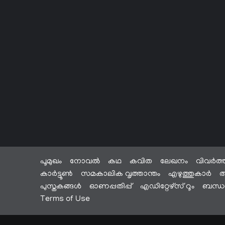
പൂമുഖം
നോവൽ
കഥ
കവിത
ലേഖനം
വിവർത്
കാർട്ടൂൺ
സമകാലിക വൃത്താന്തം
എഴുത്തുകാർ
അ
പുസ്തകങ്ങൾ
ഓണപ്പതിപ്പ്
എഡിറ്റേഴ്സ് റൂം
ബന്ധപ
Terms of Use