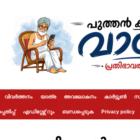
വിവർത്തനം
യാത്ര
അവലോകനം
കാർട്ടൂൺ
സമ
പതിപ്പ്
എഡിറ്റേഴ്സ് റൂം
ബന്ധപ്പെടുക
Privacy policy