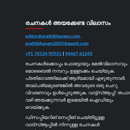
രചനകൾ അയക്കേണ്ട വിലാസം
editor@prathibhavam.com,
prathibhavam2025@gamil.com
+91 70124 90551
|
94467 61243
രചനകൾക്കൊപ്പം ഫോട്ടോയും മേൽവിലാസവും
മൊബൈൽ നമ്പറും ഉള്ളടക്കം ചെയ്യുക.
പ്രതിഭാവത്തിലേക്ക് ആദ്യമായി എഴുതുന്നവർ,
താല്പര്യമുണ്ടെങ്കിൽ അവരുടെ ഒരു ചെറു
വിവരണവും ഉൾപ്പെടുത്തുക. വാട്ട്സ്ആപ്പ്/ തപ
വഴി അയക്കുന്നവർ ഇമെയിൽ ഐഡിയും
വെയ്ക്കുക.
ഡിസപ്പിയറിങ് സെറ്റിങ് ചെയ്തിട്ടുള്ള
വാട്സ്ആപ്പിൽ നിന്നുള്ള രചനകൾ