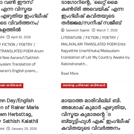
മ്യയുടെ
ോ വൺ ഈസ്
ടാഗോറിന്റെ, ‘ലെറ്റ് മൈ
‘ദി
ിഴ്
ഏൻഷ്യന്റ്
’ എന്ന വിസ്മയ
കൺട്രി അവെയിക്’ എന്ന
ിതയുടെ
ഡെബ്റ്റേഴ്സ്’
എഴുതിയ ഇംഗ്ലീഷ്
ഇംഗ്ലീഷ് കവിതയുടെ
വർത്തനം
എന്ന
ടെ വിവർത്തനം/
തർജ്ജമ/സനീഷ് സജീബ്
ഇംഗ്ലീഷ്
കളത്തിൽ
കവിതയുടെ
Saneesh Sajeeb
March 7, 2026
തർജ്ജമ/
LITERATURE / FICTION / POETRY /
thil
April 30, 2026
സതീഷ്
MALAYALAM TRANSLATED POEM Ente
/ FICTION / POETRY /
കളത്തിൽ
Rajyatthe Unartthuka/Malayalam
TRANSLATED POEM Arum
translation of Let My Country Awake by
l Nee Aaranu?/Sathish
Rabindranath...
ayalam Translation of
ran's English poem,...
Read
Read More
more
ad
about
re
ിഭാഷാ കവിതകൾ
മലയാള പരിഭാഷാ കവിതകൾ
എൻ്റെ
out
രാജ്യത്തെ
രും
mn Day/English
മായാത്ത മാരിവില്ല്: ബി.
ഉണർത്തുക/
ണാത്തപ്പോൾ
on of Rainer Maria
അശോക് കുമാർ എഴുതിയ,
രബീന്ദ്രനാഥ്
രാണു
ടാഗോറിന്റെ,
oem Herbsttag,
?/’ഹു
വിസ്മയ കുമാരന്റെ ‘ദ
‘ലെറ്റ്
ർ
y Sathish Kalathil
ബ്യൂട്ടിഫുൾ ഏക്’ ഇംഗ്ലീഷ്
മൈ
കവിതയുടെ വിവർത്തനം
thil
January 29, 2026
കൺട്രി
െൻ