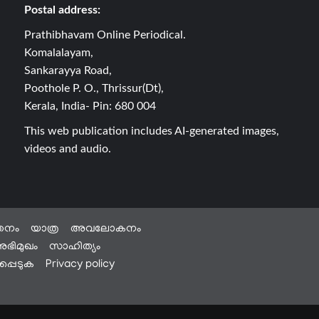
Postal address:
Prathibhavam Online Periodical.
Komalalayam,
Sankarayya Road,
Poothole P. O., Thrissur(Dt),
Kerala, India- Pin: 680 004
This web publication includes AI-generated images,
videos and audio.
തനം
യാത്ര
അവലോകനം
ഭിമുഖം
സാഹിത്യം
്പെടുക
Privacy policy