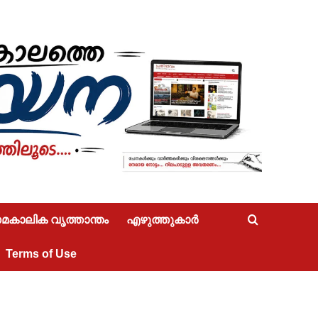
കാലിക വൃത്താന്തം
എഴുത്തുകാർ
Terms of Use