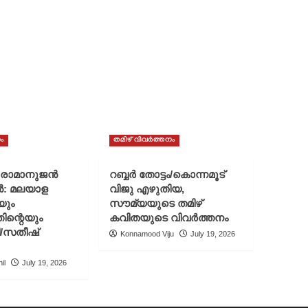
ം
തമിഴ് വിവർത്തനം
് രാമാനുജൻ
റബ്ബർ തോട്ടം/കൊന്നമൂട്
ൻ: മലയാള
വിജു എഴുതിയ,
യും
സൗമ്യയുടെ തമിഴ്
ിന്റെയും
കവിതയുടെ വിവർത്തനം
ി/സതീഷ്
Konnamood Viju
July 19, 2026
il
July 19, 2026