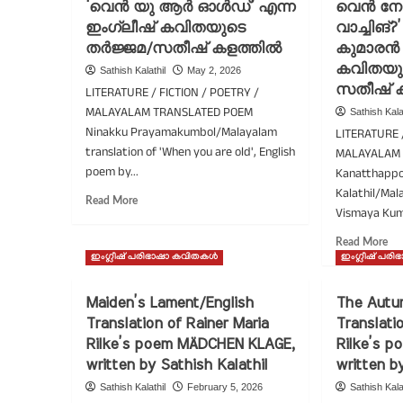
എഴുതിയ,
സൗ
‘വെൻ യു ആർ ഓൾഡ്’ എന്ന
വെൻ ന
സൗമ്യയുടെ
തമ
ഇംഗ്ലീഷ് കവിതയുടെ
വാച്ചിങ്?
തമിഴ്
കവ
തർജ്ജമ/സതീഷ് കളത്തിൽ
കുമാരൻ 
കവിതയുടെ
വി
കവിതയു
വിവർത്തനം
Sathish Kalathil
May 2, 2026
സതീഷ് 
LITERATURE / FICTION / POETRY /
MALAYALAM TRANSLATED POEM
Sathish Kala
Ninakku Prayamakumbol/Malayalam
LITERATURE 
translation of 'When you are old', English
MALAYALAM 
poem by...
Kanatthappo
Kalathil/Mal
Read
Read More
Vismaya Kuma
more
about
Re
Read More
നിനക്ക്
mo
ഇംഗ്ലീഷ് പരിഭാഷാ കവിതകൾ
ഇംഗ്ലീഷ് പര
പ്രായമാകുമ്പോൾ/
ab
വില്യം
ആ
Maiden’s Lament/English
ബട്ട്ലർ
The Autu
കാ
യേറ്റ്സിന്റെ,
Translation of Rainer Maria
Translati
ആ
‘വെൻ
Rilke’s poem MÄDCHEN KLAGE,
Rilke’s p
നീ
യു
ആ
written by Sathish Kalathil
written b
ആർ
യു
ഓൾഡ്’
Sathish Kalathil
February 5, 2026
Sathish Kala
വ
എന്ന