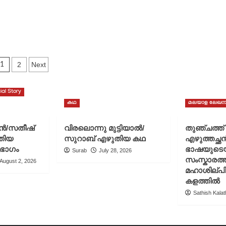
athil
വിവർത്തനം
Posts
2
Next
1
pagination
ial Story
കഥ
മലയാള ലേഖന
ചൻ/സതീഷ്
വിരലൊന്നു മുട്ടിയാൽ/
തുഞ്ചത്ത
തിയ
സുറാബ് എഴുതിയ കഥ
എഴുത്തച്ഛ
 ഭാഗം
ഭാഷയുടെ
Surab
July 28, 2026
സംസ്കാരത്ത
August 2, 2026
മഹാശില്പ
കളത്തിൽ
Sathish Kalath