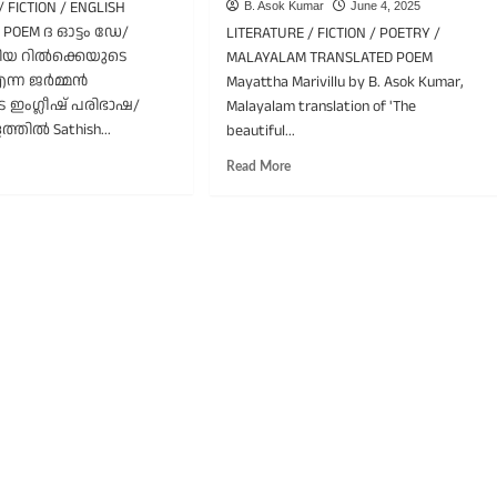
/ FICTION / ENGLISH
അവെയിക്’
B. Asok Kumar
June 4, 2025
ോ
എന്ന
 POEM ദ ഓട്ടം ഡേ/
LITERATURE / FICTION / POETRY /
ൺ
ഇംഗ്ലീഷ്
സ്
യ റിൽക്കെയുടെ
MALAYALAM TRANSLATED POEM
കവിതയുടെ
്ചിങ്?’
എന്ന ജർമ്മൻ
Mayattha Marivillu by B. Asok Kumar,
തർജ്ജമ/
്ന
ഇംഗ്ലീഷ് പരിഭാഷ/
Malayalam translation of 'The
സനീഷ്
സ്മയ
തിൽ Sathish...
beautiful...
സജീബ്
മാരൻ
ുതിയ
ad
Read
Read More
ഗ്ലീഷ്
re
more
ിതയുടെ
out
about
വർത്തനം/
e
മായാത്ത
ീഷ്
tumn
മാരിവില്ല്:
ത്തിൽ
y/English
ബി.
nslation
അശോക്
കുമാർ
ner
എഴുതിയ,
ria
വിസ്മയ
ke’s
കുമാരന്റെ
em
‘ദ
bsttag,
ബ്യൂട്ടിഫുൾ
tten
ഏക്’
ഇംഗ്ലീഷ്
hish
കവിതയുടെ