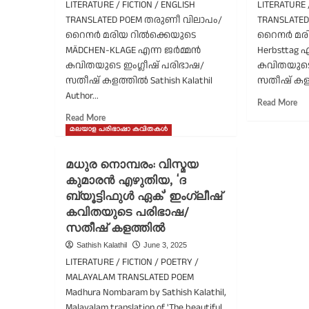
LITERATURE / FICTION / ENGLISH
LITERATURE 
ന
ഇംഗ്ലീഷ്
TRANSLATED POEM തരുണീ വിലാപം/
TRANSLATED
വ
കവിതയുടെ
ഈ
റൈനർ മരിയ റിൽക്കെയുടെ
റൈനർ മരി
തർജ്ജമ/
വാച
MÄDCHEN-KLAGE എന്ന ജർമ്മൻ
Herbsttag 
സതീഷ്
എന
കവിതയുടെ ഇംഗ്ലീഷ് പരിഭാഷ/
കവിതയുടെ 
കളത്തിൽ
വി
സതീഷ് കളത്തിൽ Sathish Kalathil
സതീഷ് കളത്
കു
Author...
എഴ
Re
Read More
ഇം
mo
Read
Read More
കവ
ab
more
മലയാള പരിഭാഷാ കവിതകൾ
വി
Th
about
സത
Au
Maiden’s
മധുര നൊമ്പരം: വിസ്മയ
കള
Da
Lament/English
കുമാരൻ എഴുതിയ, ‘ദ
Tra
Translation
of
ബ്യൂട്ടിഫുൾ ഏക്’ ഇംഗ്ലീഷ്
of
Rai
Rainer
കവിതയുടെ പരിഭാഷ/
Ma
Maria
സതീഷ് കളത്തിൽ
Ril
Rilke’s
Sathish Kalathil
June 3, 2025
po
poem
Her
LITERATURE / FICTION / POETRY /
MÄDCHEN
wri
KLAGE,
MALAYALAM TRANSLATED POEM
by
written
Madhura Nombaram by Sathish Kalathil,
Sat
by
Malayalam translation of 'The beautiful