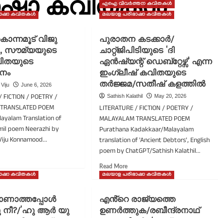
ഭാഷാ കവിതകൾ
എഐ വിവർത്തന കവിതകൾ
ഭാഷാ കവിതകൾ
മലയാള പരിഭാഷാ കവിതകൾ
ൊന്നമൂട് വിജു
പുരാതന കടക്കാർ/
, സൗമ്യയുടെ
ചാറ്റ്ജിപിടിയുടെ ‘ദി
വിതയുടെ
ഏൻഷ്യന്റ് ഡെബ്റ്റേഴ്സ്’ എന്ന
തനം
ഇംഗ്ലീഷ് കവിതയുടെ
തർജ്ജമ/സതീഷ് കളത്തിൽ
Viju
June 6, 2026
/ FICTION / POETRY /
Sathish Kalathil
May 20, 2026
TRANSLATED POEM
LITERATURE / FICTION / POETRY /
ayalam Translation of
MALAYALAM TRANSLATED POEM
mil poem Neerazhi by
Purathana Kadakkaar/Malayalam
iju Konnamood...
translation of 'Ancient Debtors', English
poem by ChatGPT/Sathish Kalathil...
ad
re
Read
Read More
out
more
ഭാഷാ കവിതകൾ
മലയാള പരിഭാഷാ കവിതകൾ
രാഴി/
about
ന്നമൂട്
പുരാതന
ാണാത്തപ്പോൾ
എൻ്റെ രാജ്യത്തെ
ജു
കടക്കാർ/
നീ?/’ഹു ആർ യു
ുതിയ,
ഉണർത്തുക/രബീന്ദ്രനാഥ്
ചാറ്റ്ജിപിടിയുടെ