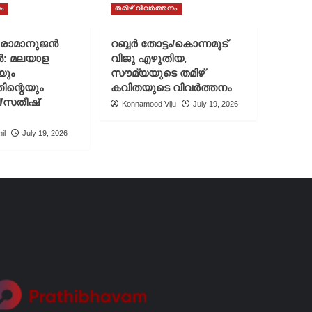
ം
തമിഴ് വിവർത്തനം
് രാമാനുജൻ
റബ്ബർ തോട്ടം/കൊന്നമൂട്
ൻ: മലയാള
വിജു എഴുതിയ,
യും
സൗമ്യയുടെ തമിഴ്
ിന്റെയും
കവിതയുടെ വിവർത്തനം
ി/സതീഷ്
Konnamood Viju
July 19, 2026
il
July 19, 2026