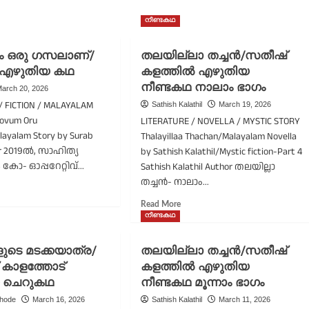
നീണ്ടകഥ
ം ഒരു ഗസലാണ്/
തലയില്ലാ തച്ചൻ/സതീഷ്
 എഴുതിയ കഥ
കളത്തിൽ എഴുതിയ
നീണ്ടകഥ നാലാം ഭാഗം
arch 20, 2026
/ FICTION / MALAYALAM
Sathish Kalathil
March 19, 2026
oovum Oru
LITERATURE / NOVELLA / MYSTIC STORY
layalam Story by Surab
Thalayillaa Thachan/Malayalam Novella
or 2019ൽ, സാഹിത്യ
by Sathish Kalathil/Mystic fiction-Part 4
കോ- ഓപ്പറേറ്റിവ്...
Sathish Kalathil Author തലയില്ലാ
തച്ചൻ- നാലാം...
ad
re
Read
Read More
out
more
നീണ്ടകഥ
ആ
about
വും
തലയില്ലാ
ുടെ മടക്കയാത്ര/
തലയില്ലാ തച്ചൻ/സതീഷ്
ു
തച്ചൻ/
കാളത്തോട്
സലാണ്/
കളത്തിൽ എഴുതിയ
സതീഷ്
റാബ്
 ചെറുകഥ
നീണ്ടകഥ മൂന്നാം ഭാഗം
കളത്തിൽ
ുതിയ
എഴുതിയ
thode
March 16, 2026
Sathish Kalathil
March 11, 2026
ഥ
നീണ്ടകഥ