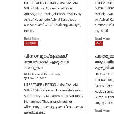
LITERATURE / FICTION / MALAYALAM
LITERATURE 
അഞ്ചാം
SHORT STORY Athijeevanathinte
SHORT STOR
ഭാഗം
Adrishya Lipi-Malayalam shortstory by
Madakkayath
Ashraf Kalathode Ashraf Kalathode
by Ashraf Ka
author അതിജീവനത്തിന്റെ അദൃശ്യ
author ഓർ
ലിപി...
പുറത്ത്...
Read
Re
Read More
Read More
more
mo
ചെറുകഥ
കഥ
about
ab
അതിജീവനത്തിന്റെ
ഓർ
പിന്നാമ്പുറം/മുഹമ്മദ്‌
പാത്തുമ്
അദൃശ്യ
മട
തേവർകണ്ടി എഴുതിയ
ആടായിരു
ലിപി/
അ
ചെറുകഥ
അഷറഫ്
എഴുതിയ
കാ
കാളത്തോട്
എഴ
Muhammad Thevarkandy
Surab
F
എഴുതിയ
ചെ
March 5, 2026
LITERATURE 
ചെറുകഥ
LITERATURE / FICTION / MALAYALAM
STORY Path
SHORT STORY Pinnamburam-Malayalam
Aadayirunnu
short story by Muhammad Thevarkandy
Surab Aut
Muhammad Thevarkandy author
സൂര്യ 2019
പിന്നാമ്പുറം തൊട്ടടുത്ത ദിവസത്തെ
Re
Read More
പണിമുടക്ക്...