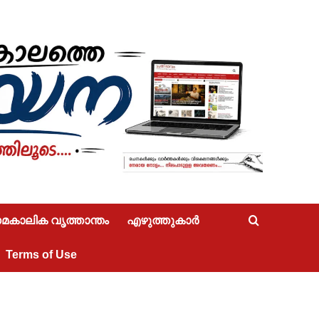
കാലിക വൃത്താന്തം
എഴുത്തുകാർ
Terms of Use