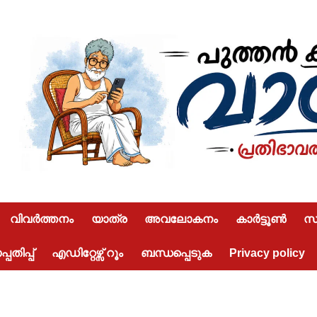
വിവർത്തനം
യാത്ര
അവലോകനം
കാർട്ടൂൺ
സമ
പതിപ്പ്
എഡിറ്റേഴ്സ് റൂം
ബന്ധപ്പെടുക
Privacy policy