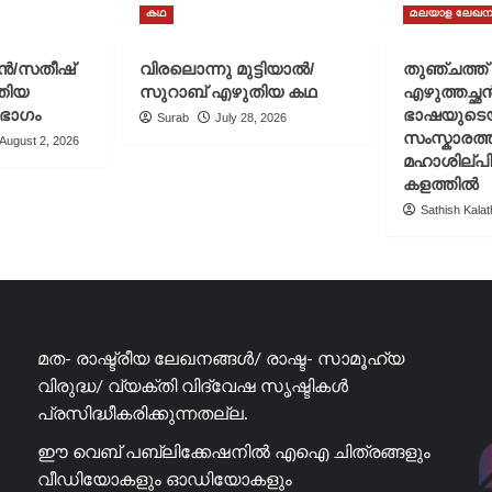
കഥ
മലയാള ലേഖന
ചൻ/സതീഷ്
വിരലൊന്നു മുട്ടിയാൽ/
തുഞ്ചത്ത
തിയ
സുറാബ് എഴുതിയ കഥ
എഴുത്തച്ഛ
 ഭാഗം
ഭാഷയുടെ
Surab
July 28, 2026
സംസ്കാരത്ത
August 2, 2026
മഹാശില്പ
കളത്തിൽ
Sathish Kalath
മത- രാഷ്ട്രീയ ലേഖനങ്ങൾ/ രാഷ്ട- സാമൂഹ്യ
വിരുദ്ധ/ വ്യക്തി വിദ്വേഷ സൃഷ്ടികൾ
പ്രസിദ്ധീകരിക്കുന്നതല്ല.
ഈ വെബ് പബ്ലിക്കേഷനിൽ എഐ ചിത്രങ്ങളും
വീഡിയോകളും ഓഡിയോകളും