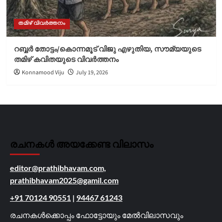
തമിഴ് വിവർത്തനം
റബ്ബർ തോട്ടം/കൊന്നമൂട് വിജു എഴുതിയ, സൗമ്യയുടെ
തമിഴ് കവിതയുടെ വിവർത്തനം
Konnamood Viju
July 19, 2026
രചനകൾ അയക്കേണ്ട വിലാസം
editor@prathibhavam.com,
prathibhavam2025@gamil.com
+91 70124 90551
|
94467 61243
രചനകൾക്കൊപ്പം ഫോട്ടോയും മേൽവിലാസവും