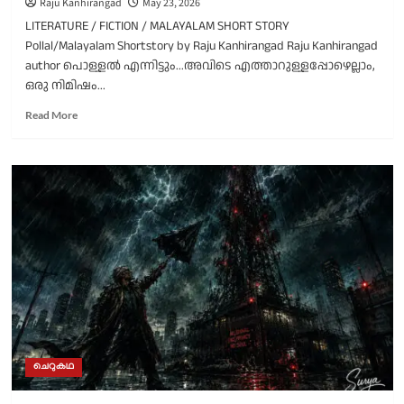
Raju Kanhirangad
May 23, 2026
LITERATURE / FICTION / MALAYALAM SHORT STORY
Pollal/Malayalam Shortstory by Raju Kanhirangad Raju Kanhirangad
author പൊള്ളൽ എന്നിട്ടും...അവിടെ എത്താറുള്ളപ്പോഴെല്ലാം,
ഒരു നിമിഷം...
Read
Read More
more
about
പൊള്ളൽ/
രാജു
കാഞ്ഞിരങ്ങാട്
എഴുതിയ
ചെറുകഥ
ചെറുകഥ