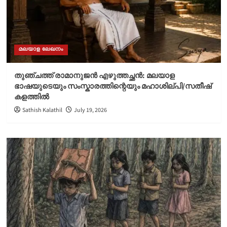
മലയാള ലേഖനം
തുഞ്ചത്ത് രാമാനുജൻ എഴുത്തച്ഛൻ: മലയാള
ഭാഷയുടെയും സംസ്കാരത്തിന്റെയും മഹാശില്പി/സതീഷ്
കളത്തിൽ
Sathish Kalathil
July 19, 2026