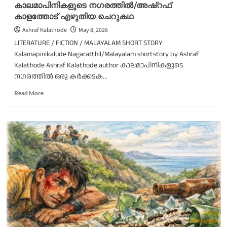
കാലമാപിനികളുടെ നഗരത്തിൽ/അഷ്റഫ്
കാളത്തോട് എഴുതിയ ചെറുകഥ
Ashraf Kalathode
May 8, 2026
LITERATURE / FICTION / MALAYALAM SHORT STORY
Kalamapinikalude Nagaratthil/Malayalam shortstory by Ashraf
Kalathode Ashraf Kalathode author കാലമാപിനികളുടെ
നഗരത്തിൽ ഒരു കർക്കടക...
Read
Read More
more
about
കാലമാപിനികളുടെ
നഗരത്തിൽ/
അഷ്റഫ്
കാളത്തോട്
എഴുതിയ
ചെറുകഥ