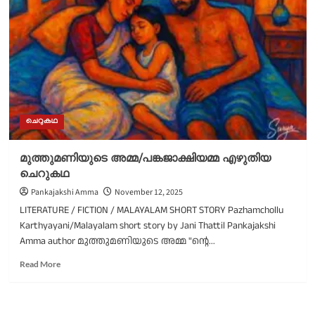
കപിൽദേവ്
എഴുതിയ
ചെറുകഥ
ചെറുകഥ
മുത്തുമണിയുടെ അമ്മ/പങ്കജാക്ഷിയമ്മ എഴുതിയ
ചെറുകഥ
Pankajakshi Amma
November 12, 2025
LITERATURE / FICTION / MALAYALAM SHORT STORY Pazhamchollu
Karthyayani/Malayalam short story by Jani Thattil Pankajakshi
Amma author മുത്തുമണിയുടെ അമ്മ "ന്റെ...
Read
Read More
more
about
മുത്തുമണിയുടെ