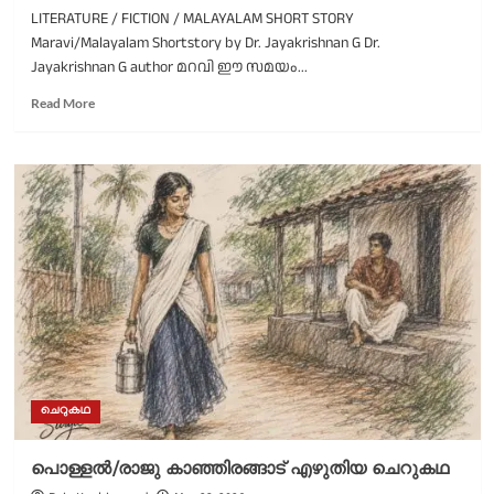
LITERATURE / FICTION / MALAYALAM SHORT STORY
Maravi/Malayalam Shortstory by Dr. Jayakrishnan G Dr.
Jayakrishnan G author മറവി ഈ സമയം...
Read
Read More
more
about
മറവി/
ഡോ.
ജയകൃഷ്ണൻ
ജി
എഴുതിയ
മിനിക്കഥ
ചെറുകഥ
പൊള്ളൽ/രാജു കാഞ്ഞിരങ്ങാട് എഴുതിയ ചെറുകഥ