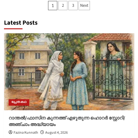
അമ്മ/
Posts
2
3
Next
1
പങ്കജാക്ഷിയമ്മ
എഴുതിയ
pagination
ചെറുകഥ
Latest Posts
പ്രേതകഥ
റാന്തൽ/ഫാസിന കുന്നത്ത് എഴുതുന്ന ഹൊറർ സ്റ്റോറി/
അഞ്ചാം അദ്ധ്യായം
Fazina Kunnath
August 4, 2026