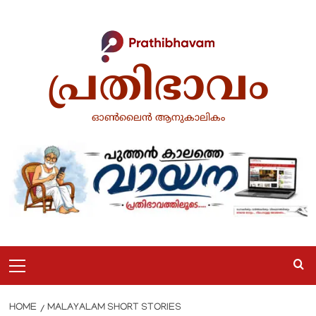
Skip
to
content
പ്രതിഭാവം
ഓൺലൈൻ ആനുകാലികം
Primary
Menu
HOME
MALAYALAM SHORT STORIES