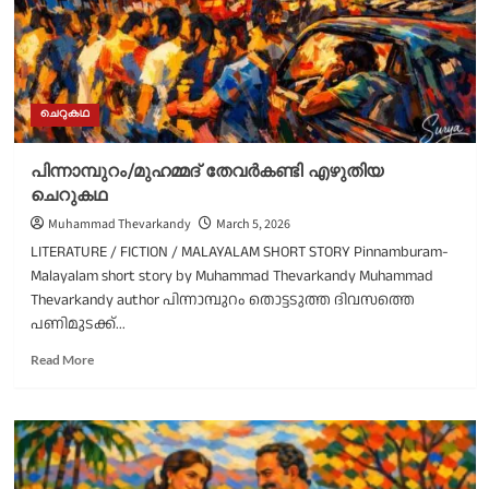
ചെറുകഥ
പിന്നാമ്പുറം/മുഹമ്മദ്‌ തേവർകണ്ടി എഴുതിയ
ചെറുകഥ
Muhammad Thevarkandy
March 5, 2026
LITERATURE / FICTION / MALAYALAM SHORT STORY Pinnamburam-
Malayalam short story by Muhammad Thevarkandy Muhammad
Thevarkandy author പിന്നാമ്പുറം തൊട്ടടുത്ത ദിവസത്തെ
പണിമുടക്ക്...
Read
Read More
more
about
പിന്നാമ്പുറം/
മുഹമ്മദ്‌
തേവർകണ്ടി
എഴുതിയ