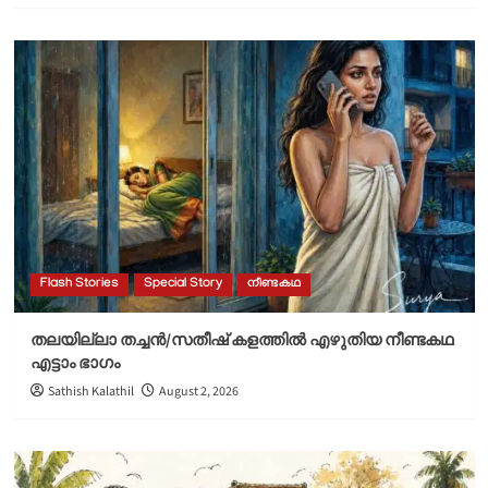
Flash Stories
Special Story
നീണ്ടകഥ
തലയില്ലാ തച്ചൻ/സതീഷ് കളത്തിൽ എഴുതിയ നീണ്ടകഥ
എട്ടാം ഭാഗം
Sathish Kalathil
August 2, 2026