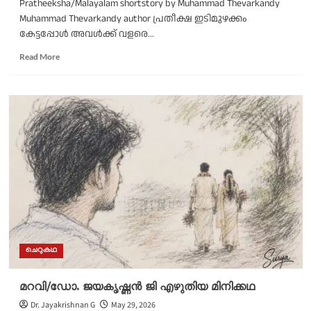
Pratheeksha/Malayalam shortstory by Muhammad Thevarkandy
Muhammad Thevarkandy author പ്രതീക്ഷ ഇടിമുഴക്കം
കേട്ടപ്പോൾ അവൾക്ക് വളരെ...
Read
Read More
more
about
പ്രതീക്ഷ/
മുഹമ്മദ്‌
തേവർകണ്ടി
എഴുതിയ
മിനിക്കഥ
ചെറുകഥ
മറവി/ഡോ. ജയകൃഷ്ണൻ ജി എഴുതിയ മിനിക്കഥ
Dr. Jayakrishnan G
May 29, 2026