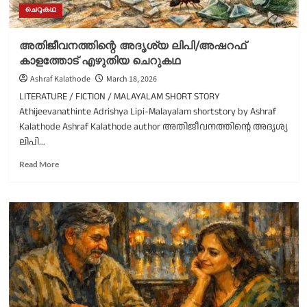
ചെറുകഥ
അതിജീവനത്തിന്റെ അദൃശ്യ ലിപി/അഷറഫ്
കാളത്തോട് എഴുതിയ ചെറുകഥ
Ashraf Kalathode
March 18, 2026
LITERATURE / FICTION / MALAYALAM SHORT STORY
Athijeevanathinte Adrishya Lipi-Malayalam shortstory by Ashraf
Kalathode Ashraf Kalathode author അതിജീവനത്തിന്റെ അദൃശ്യ
ലിപി...
Read
Read More
more
about
അതിജീവനത്തിന്റെ
അദൃശ്യ
ലിപി/
അഷറഫ്
കാളത്തോട്
എഴുതിയ
ചെറുകഥ