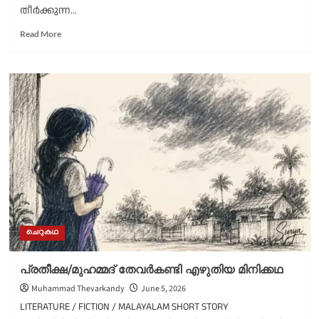
തീർക്കുന്ന...
Read
Read More
more
about
നിഗൂഢതകൾ
തീർക്കുന്ന
ജ്യാമിതീയ
രൂപങ്ങൾ/
അഷ്റഫ്
കാളത്തോട്
എഴുതിയ
ചെറുകഥ
ചെറുകഥ
പ്രതീക്ഷ/മുഹമ്മദ്‌ തേവർകണ്ടി എഴുതിയ മിനിക്കഥ
Muhammad Thevarkandy
June 5, 2026
LITERATURE / FICTION / MALAYALAM SHORT STORY