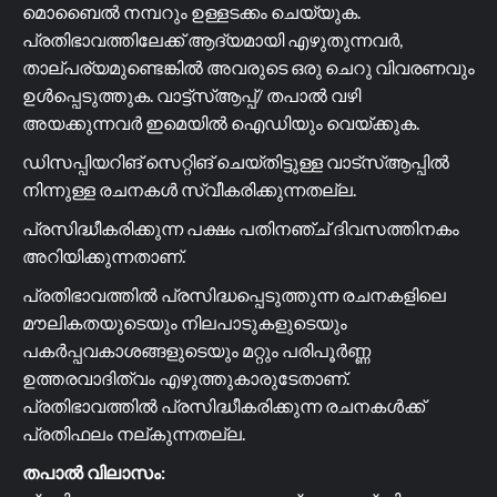
മൊബൈൽ നമ്പറും ഉള്ളടക്കം ചെയ്യുക.
പ്രതിഭാവത്തിലേക്ക് ആദ്യമായി എഴുതുന്നവർ,
താല്പര്യമുണ്ടെങ്കിൽ അവരുടെ ഒരു ചെറു വിവരണവും
ഉൾപ്പെടുത്തുക. വാട്ട്സ്ആപ്പ്/ തപാൽ വഴി
അയക്കുന്നവർ ഇമെയിൽ ഐഡിയും വെയ്ക്കുക.
ഡിസപ്പിയറിങ് സെറ്റിങ് ചെയ്തിട്ടുള്ള വാട്സ്ആപ്പിൽ
നിന്നുള്ള രചനകൾ സ്വീകരിക്കുന്നതല്ല.
പ്രസിദ്ധീകരിക്കുന്ന പക്ഷം പതിനഞ്ച് ദിവസത്തിനകം
അറിയിക്കുന്നതാണ്.
പ്രതിഭാവത്തിൽ പ്രസിദ്ധപ്പെടുത്തുന്ന രചനകളിലെ
മൗലികതയുടെയും നിലപാടുകളുടെയും
പകർപ്പവകാശങ്ങളുടെയും മറ്റും പരിപൂർണ്ണ
ഉത്തരവാദിത്വം എഴുത്തുകാരുടേതാണ്.
പ്രതിഭാവത്തിൽ പ്രസിദ്ധീകരിക്കുന്ന രചനകൾക്ക്
പ്രതിഫലം നല്കുന്നതല്ല.
തപാൽ വിലാസം: