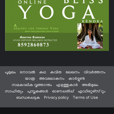
പൂമുഖം
നോവൽ
കഥ
കവിത
ലേഖനം
വിവർത്തനം
യാത്ര
അവലോകനം
കാർട്ടൂൺ
സമകാലിക വൃത്താന്തം
എഴുത്തുകാർ
അഭിമുഖം
സാഹിത്യം
പുസ്തകങ്ങൾ
ഓണപ്പതിപ്പ്
എഡിറ്റേഴ്സ് റൂം
ബന്ധപ്പെടുക
Privacy policy
Terms of Use