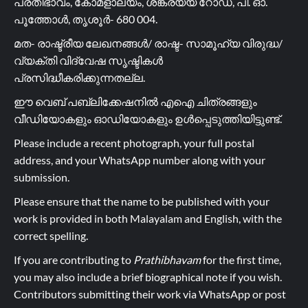
പ്രതിഭാവം, കോമളാലയം, ശങ്കരയ്യ റോഡ്, പി. ഓ.
പൂത്തോൾ, തൃശൂർ- 680 004.
മത- രാഷ്ട്രീയ ലേഖനങ്ങൾ/ രാഷ്ട- സാമൂഹ്യ വിരുദ്ധ/
വ്യക്തി വിദ്വേഷ സൃഷ്ടികൾ
പ്രസിദ്ധീകരിക്കുന്നതല്ല.
ഈ വെബ് പബ്ലിക്കേഷനിൽ എഐ ചിത്രങ്ങളും
വീഡിയോകളും ഓഡിയോകളും ഉൾപ്പെടുത്തിയിട്ടുണ്ട്.
Please include a recent photograph, your full postal
address, and your WhatsApp number along with your
submission.
Please ensure that the name to be published with your
work is provided in both Malayalam and English, with the
correct spelling.
If you are contributing to
Prathibhavam
for the first time,
you may also include a brief biographical note if you wish.
Contributors submitting their work via WhatsApp or post