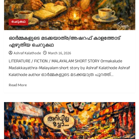
ചെറുകഥ
ഓർമ്മകളുടെ മടക്കയാത്ര/അഷറഫ് കാളത്തോട്
എഴുതിയ ചെറുകഥ
Ashraf Kalathode
March 16, 2026
LITERATURE / FICTION / MALAYALAM SHORT STORY Ormakalude
Madakkayathra-Malayalam short story by Ashraf Kalathode Ashraf
Kalathode author ഓർമ്മകളുടെ മടക്കയാത്ര പുറത്ത്...
Read
Read More
more
about
ഓർമ്മകളുടെ
മടക്കയാത്ര/
അഷറഫ്
കാളത്തോട്
എഴുതിയ
ചെറുകഥ