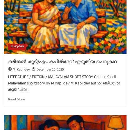
ചെറുകഥ
ചെറുകഥ
ഒരിക്കൽ കൂടി/എം. കപിൽദേവ് എഴുതിയ ചെറുകഥ
M. Kapildev
December 20, 2025
LITERATURE / FICTION / MALAYALAM SHORT STORY Orikkal Koodi-
Malayalam shortstory by M Kapildev M. Kapildev author ഒരിക്കൽ
കൂടി "ചില...
Read
Read More
more
about
ഒരിക്കൽ
കൂടി/
എം.