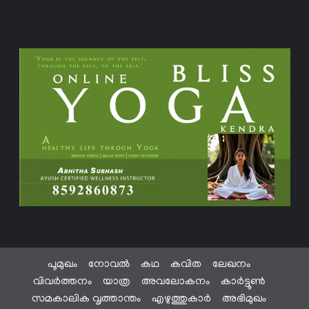
പൂമുഖം
നോവൽ
കഥ
കവിത
ലേഖനം
വിവർത്തനം
യാത്ര
അവലോകനം
കാർട്ടൂൺ
സമകാലിക വൃത്താന്തം
എഴുത്തുകാർ
അഭിമുഖം