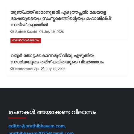
തുഞ്ചത്ത് രാമാനുജൻ എഴുത്തച്ഛൻ: മലയാള
ഭാഷയുടെയും സംസ്കാരത്തിന്റെയും മഹാശില്പി/
സതീഷ് കളത്തിൽ
Sathish Kalathil
July 19, 2026
തമിഴ് വിവർത്തനം
റബ്ബർ തോട്ടം/കൊന്നമൂട് വിജു എഴുതിയ,
സൗമ്യയുടെ തമിഴ് കവിതയുടെ വിവർത്തനം
Konnamood Viju
July 19, 2026
രചനകൾ അയക്കേണ്ട വിലാസം
editor@prathibhavam.com,
prathibhavam2025@gamil.com