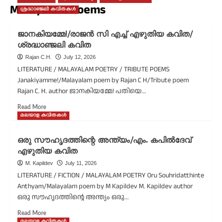
Malayalam Poems
ശ്രദ്ധാഞ്ജലി കവിതകൾ
ജാനകിയമ്മേ!/രാജന്‍ സി എച്ച് എഴുതിയ കവിത/
ശ്രദ്ധാഞ്ജലി കവിത
Rajan C.H.
July 12, 2026
LITERATURE / MALAYALAM POETRY / TRIBUTE POEMS
Janakiyamme!/Malayalam poem by Rajan C H/Tribute poem
Rajan C. H. author ജാനകിയമ്മേ! പതിയെ...
Read
Read More
more
മലയാള കവിതകൾ
about
ജാനകിയമ്മേ!/
ഒരു സൗഹൃദത്തിന്റെ അന്ത്യം/എം. കപിൽദേവ്
രാജന്‍
എഴുതിയ കവിത
സി
എച്ച്
M. Kapildev
July 11, 2026
എഴുതിയ
LITERATURE / FICTION / MALAYALAM POETRY Oru Souhridatthinte
കവിത/
Anthyam/Malayalam poem by M Kapildev M. Kapildev author
ശ്രദ്ധാഞ്ജലി
ഒരു സൗഹൃദത്തിന്റെ അന്ത്യം ഒരു...
കവിത
Read
Read More
more
മലയാള കവിതകൾ