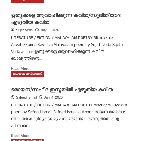
about
ഒരു
ഋതുക്കളെ ആവാഹിക്കുന്ന കവിത/സുജിത് വേദ
സൗഹൃദത്തിന്റെ
എഴുതിയ കവിത
അന്ത്യം/
എം.
Sujith Veda
July 9, 2026
കപിൽദേവ്
LITERATURE / FICTION / MALAYALAM POETRY Rithukkale
എഴുതിയ
Aavahikkunna Kavitha/Malayalam poem by Sujith Veda Sujith
കവിത
Veda author ഋതുക്കളെ ആവാഹിക്കുന്ന കവിത
ബാല്യത്തിന്റെ...
Read
Read More
more
മലയാള കവിതകൾ
about
ഋതുക്കളെ
മൊയ്ന/സഫീദ് ഇസ്മയിൽ എഴുതിയ കവിത
ആവാഹിക്കുന്ന
Safeed Ismail
July 4, 2026
കവിത/
സുജിത്
LITERATURE / FICTION / MALAYALAM POETRY Moyna/Malayalam
വേദ
poem by Safeed Ismail Safeed Ismail author മൊയ്ന മരപ്പൊടി
എഴുതിയ
നിറഞ്ഞ കാറ്റിലൂടെഒരു പന്തുരുണ്ടുവരുന്നുഅതിന്റെ
കവിത
പിന്നാലെ,...
Read
Read More