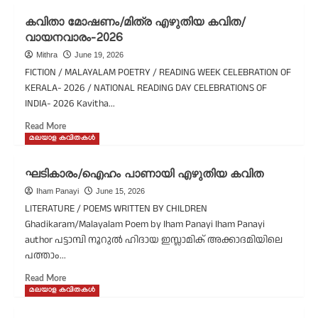
ഫാദേഴ്സ്
കവിതാ മോഷണം/മിത്ര എഴുതിയ കവിത/
ഡേ/
വായനവാരം-2026
സുറാബ്
എഴുതിയ
Mithra
June 19, 2026
കവിത/
FICTION / MALAYALAM POETRY / READING WEEK CELEBRATION OF
ഫാദേഴ്സ്
KERALA- 2026 / NATIONAL READING DAY CELEBRATIONS OF
ഡേ-2026
INDIA- 2026 Kavitha...
Read
Read More
more
മലയാള കവിതകൾ
about
കവിതാ
ഘടികാരം/ഐഹം പാണായി എഴുതിയ കവിത
മോഷണം/
Iham Panayi
June 15, 2026
മിത്ര
എഴുതിയ
LITERATURE / POEMS WRITTEN BY CHILDREN
കവിത/
Ghadikaram/Malayalam Poem by Iham Panayi Iham Panayi
വായനവാരം-2026
author പട്ടാമ്പി നൂറുൽ ഹിദായ ഇസ്ലാമിക് അക്കാദമിയിലെ
പത്താം...
Read
Read More
more
മലയാള കവിതകൾ
about
ഘടികാരം/