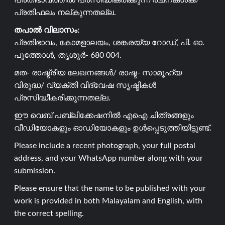
പ്രതിഭാവത്തിൽ പ്രസിദ്ധീകരിക്കുന്ന രചനകൾക്ക്
പ്രതിഫലം നല്കുന്നതല്ല.
തപാൽ വിലാസം:
പ്രതിഭാവം, കോമളാലയം, ശങ്കരയ്യ റോഡ്, പി. ഓ.
പൂത്തോൾ, തൃശൂർ- 680 004.
മത- രാഷ്ട്രീയ ലേഖനങ്ങൾ/ രാഷ്ട- സാമൂഹ്യ
വിരുദ്ധ/ വ്യക്തി വിദ്വേഷ സൃഷ്ടികൾ
പ്രസിദ്ധീകരിക്കുന്നതല്ല.
ഈ വെബ് പബ്ലിക്കേഷനിൽ എഐ ചിത്രങ്ങളും
വീഡിയോകളും ഓഡിയോകളും ഉൾപ്പെടുത്തിയിട്ടുണ്ട്.
Please include a recent photograph, your full postal
address, and your WhatsApp number along with your
submission.
Please ensure that the name to be published with your
work is provided in both Malayalam and English, with
the correct spelling.