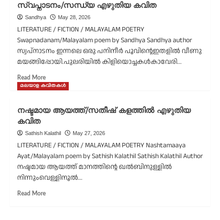
സ്വപ്നാടനം/സന്ധ്യ എഴുതിയ കവിത
ഐഹം
Sandhya
May 28, 2026
പാണായി
എഴുതിയ
LITERATURE / FICTION / MALAYALAM POETRY
കവിത
Swapnadanam/Malayalam poem by Sandhya Sandhya author
സ്വപ്നാടനം ഇന്നലെ ഒരു പനിനീർ പൂവിന്റെഇതളിൽ വീണു
മയങ്ങിപ്പോയി.പുലരിയിൽ കിളിയൊച്ചകൾകാവേരി...
Read
Read More
more
മലയാള കവിതകൾ
about
സ്വപ്നാടനം/
നഷ്ടമായ ആയത്ത്/സതീഷ് കളത്തിൽ എഴുതിയ
സന്ധ്യ
കവിത
എഴുതിയ
കവിത
Sathish Kalathil
May 27, 2026
LITERATURE / FICTION / MALAYALAM POETRY Nashtamaaya
Ayat/Malayalam poem by Sathish Kalathil Sathish Kalathil Author
നഷ്ടമായ ആയത്ത് മാനത്തിന്റെ ഖൽബിനുള്ളിൽ
നിന്നുംവെള്ളിനൂൽ...
Read
Read More
more
about