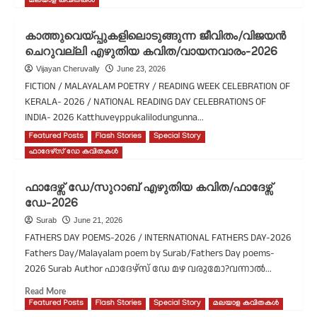
more
മലയാള കവിതകൾ
about
മൊയ്ന/
കാത്തുവെയ്പ്പുകളിലൊടുങ്ങുന്ന ജീവിതം/വിജയൻ
സഫീദ്
ചെറുവല്ലി എഴുതിയ കവിത/വായനവാരം-2026
ഇസ്മയിൽ
എഴുതിയ
Vijayan Cheruvally
June 23, 2026
കവിത
FICTION / MALAYALAM POETRY / READING WEEK CELEBRATION OF
KERALA- 2026 / NATIONAL READING DAY CELEBRATIONS OF
INDIA- 2026 Katthuveyppukalilodungunna...
Featured Posts
Flash Stories
Special Story
Read
Read More
more
ഫാദേഴ്സ് ഡേ കവിതകൾ
about
കാത്തുവെയ്പ്പുകളിലൊടുങ്ങുന്ന
ഫാദേഴ്സ് ഡേ/സുറാബ് എഴുതിയ കവിത/ഫാദേഴ്സ്
ജീവിതം/
ഡേ-2026
വിജയൻ
ചെറുവല്ലി
Surab
June 21, 2026
എഴുതിയ
FATHERS DAY POEMS-2026 / INTERNATIONAL FATHERS DAY-2026
കവിത/
Fathers Day/Malayalam poem by Surab/Fathers Day poems-
വായനവാരം-2026
2026 Surab Author ഫാദേഴ്സ് ഡേ മഴ വരുമോ?വന്നാൽ...
Read
Read More
more
Featured Posts
Flash Stories
Special Story
മലയാള കവിതകൾ
about