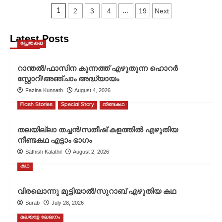
നഷ്ടമായ
Posts
ആയത്ത്/
2
3
4
19
Next
1
…
സതീഷ്
pagination
കളത്തിൽ
Latest Posts
എഴുതിയ
പ്രേതകഥ
കവിത
റാന്തൽ/ഫാസിന കുന്നത്ത് എഴുതുന്ന ഹൊറർ
സ്റ്റോറി/അഞ്ചാം അദ്ധ്യായം
Fazina Kunnath
August 4, 2026
Flash Stories
Special Story
നീണ്ടകഥ
തലയില്ലാ തച്ചൻ/സതീഷ് കളത്തിൽ എഴുതിയ
നീണ്ടകഥ എട്ടാം ഭാഗം
Sathish Kalathil
August 2, 2026
കഥ
വിരലൊന്നു മുട്ടിയാൽ/സുറാബ് എഴുതിയ കഥ
Surab
July 28, 2026
മലയാള ലേഖനം